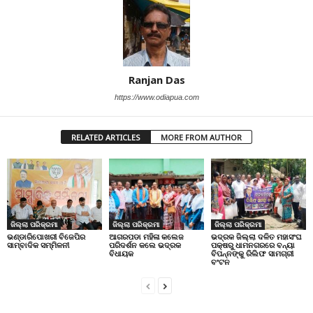
Ranjan Das
https://www.odiapua.com
RELATED ARTICLES
MORE FROM AUTHOR
ଜିଲ୍ଲା ପରିକ୍ରମା
ଜିଲ୍ଲା ପରିକ୍ରମା
ଜିଲ୍ଲା ପରିକ୍ରମା
ଭଣ୍ଡାରିପୋଖରୀ ବିଜେପିର
ଆଗରପଡା ମହିଳା କଲେଜ
ଭଦ୍ରକ ଜିଲ୍ଲା ଦଳିତ ମହାସଂଘ
ସାମ୍ବାଦିକ ସମ୍ମିଳନୀ
ପରିଦର୍ଶନ କଲେ ଭଦ୍ରକ
ପକ୍ଷରୁ ଧାମନଗରରେ ବନ୍ୟା
ବିଧାୟକ
ବିପନ୍ନଙ୍କୁ ରିଲିଫ ସାମଗ୍ରୀ
ବଂଟନ