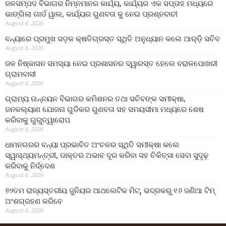
ଜଳସମ୍ପଦ ବିଭାଗର ନିମ୍ନମାନର କାର୍ଯ୍ୟ, କାର୍ଯ୍ୟର ଏକ ସପ୍ତାହ ମଧ୍ୟରେ
ଭାଙ୍ଗିଲା ଗାର୍ଡ ୱାଲ, କାର୍ଯ୍ୟର ଗୁଣବତା କୁ ନେଇ ପ୍ରଶ୍ନବାଚୀ
August 6, 2026
ବନ୍ୟାରେ ପ୍ରମୁଖ ସଡ଼କ କ୍ଷତିଗ୍ରସ୍ତ ସ୍ଥିତି ଅନୁଧ୍ୟାନ କଲେ ଆର୍‌ଡ଼ି ସଚିବ
August 6, 2026
ଜଳ ନିଷ୍କାସନ ସମସ୍ୟା ନେଇ ପ୍ରଶାସନର ଦ୍ୱାରସ୍ତ ହେଲେ ବରାଳପୋଖରୀ
ଗ୍ରାମବାସୀ
August 6, 2026
ଗ୍ରାମ୍ୟ ଉନ୍ନୟନ ବିଭାଗର କମିଶନର ତଥା ସଚିବଙ୍କ ସମୀକ୍ଷା,
ଜନକଲ୍ୟାଣ ଯୋଜନା ଗୁଡିକର ଗୁଣବତା ସହ ସମୟସୀମା ମଧ୍ୟରେ ଶେଷ
କରିବାକୁ ଗୁରୁତ୍ୱାରୋପ
August 6, 2026
ଧାମନଗରର ବନ୍ୟା ପ୍ରଭାବିତ ଅଂଚଳର ସ୍ଥିତି ସମୀକ୍ଷା କଲେ
ସ୍ୱାସ୍ଥ୍ୟମନ୍ତ୍ରୀ, ଡାକ୍ତର ଅଭାବ ଦୂର କରିବା ସହ ଚିକିତ୍ସା ସେବା ସୁଦୃଢ଼
କରିବାକୁ ନିର୍ଦ୍ଦେଶ
August 6, 2026
୭୨ତମ ରାଜ୍ୟସ୍ତରୀୟ ଜୁନିୟର ଆଥଲେଟିକ ମିଟ୍‌, ଭଦ୍ରକରୁ ୧୬ ଜଣିଆ ଟିମ୍
ଅଂଶଗ୍ରହଣ କରିବେ
August 6, 2026