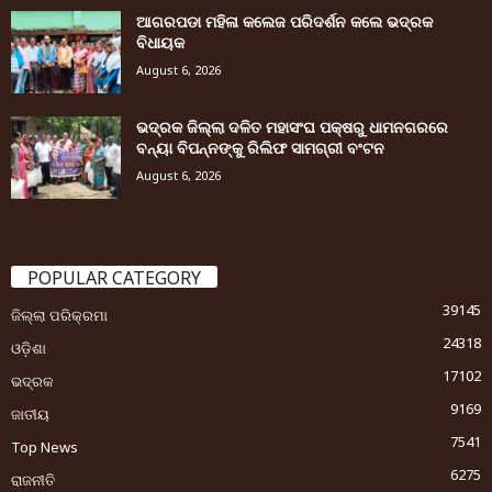
ଆଗରପଡା ମହିଳା କଲେଜ ପରିଦର୍ଶନ କଲେ ଭଦ୍ରକ
ବିଧାୟକ
August 6, 2026
ଭଦ୍ରକ ଜିଲ୍ଲା ଦଳିତ ମହାସଂଘ ପକ୍ଷରୁ ଧାମନଗରରେ
ବନ୍ୟା ବିପନ୍ନଙ୍କୁ ରିଲିଫ ସାମଗ୍ରୀ ବଂଟନ
August 6, 2026
POPULAR CATEGORY
39145
ଜିଲ୍ଲା ପରିକ୍ରମା
24318
ଓଡ଼ିଶା
17102
ଭଦ୍ରକ
9169
ଜାତୀୟ
7541
Top News
6275
ରାଜନୀତି