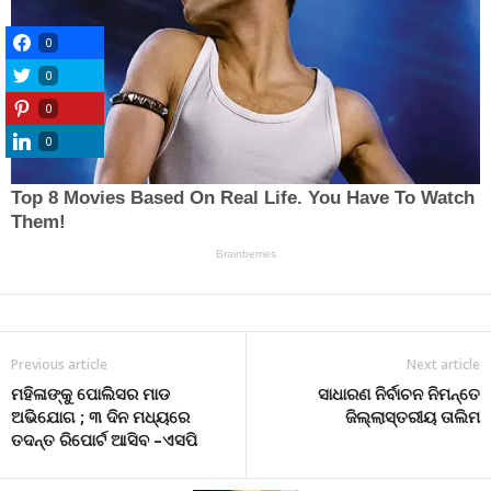
0
0
0
0
Previous article
Next article
ମହିଳାଙ୍କୁ ପୋଲିସର ମାଡ
ସାଧାରଣ ନିର୍ବାଚନ ନିମନ୍ତେ
ଅଭିଯୋଗ ; ୩ ଦିନ ମଧ୍ୟରେ
ଜିଲ୍ଲାସ୍ତରୀୟ ତାଲିମ
ତଦନ୍ତ ରିପୋର୍ଟ ଆସିବ –ଏସପି