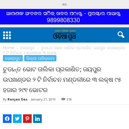
Ads
Home
କୋରାପୁଟ
ଚୁଡାନ୍ତ ଭୋଟ ତାଲିକା ପ୍ରକାଶିତ; ଜୟପୁର ଉପଖଣ୍ଡର
୨ ଟି ନିର୍ବାଚନ ମଣ୍ଡଳୀରେ ୩ ଲକ୍ଷ...
କୋରାପୁଟ
ଜିଲ୍ଲା ପରିକ୍ରମା
ଚୁଡାନ୍ତ ଭୋଟ ତାଲିକା ପ୍ରକାଶିତ; ଜୟପୁର
ଉପଖଣ୍ଡର ୨ ଟି ନିର୍ବାଚନ ମଣ୍ଡଳୀରେ ୩ ଲକ୍ଷ ୯୫
ହଜାର ୨୯୧ ଭୋଟର
By
Ranjan Das
-
January 21, 2019
318