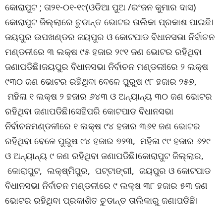
କୋରାପୁଟ ; ତା୨୧-୦୧-୧୯(ଓଡିଆ ପୁଅ /ରଂଜନ କୁମାର ଦାସ)
କୋରାପୁଟ ଜିଲ୍ଲାରେ ଚୁଡାନ୍ତ ଭୋଟର ତାଲିକା ପ୍ରକାଶ ପାଇଛି।
ଜୟପୁର ଉପଖଣ୍ଡର ଜୟପୁର ଓ କୋଟପାଡ ବିଧାନସଭା ନିର୍ବାଚନ
ମଣ୍ଡଳୀରେ ୩ ଲକ୍ଷ ୯୫ ହଜାର ୨୯୧ ଜଣ ଭୋଟର ରହିଥିବା
ଜଣାପଡିଛି।ଜୟପୁର ବିଧାନସଭା ନିର୍ବାଚନ ମଣ୍ଡଲୀରେ ୨ ଲକ୍ଷ
୯୩୦ ଜଣ ଭୋଟର ରହିଥିବା ବେଳେ ପୁରୁଷ ୯୮ ହଜାର ୨୫୭,
ମହିଳା ୧ ଲକ୍ଷ ୨ ହଜାର ୬୪୩ ଓ ଅନ୍ୟାନ୍ୟ ୩୦ ଜଣ ଭୋଟର
ରହିଥିବା ଜଣାପଡିଛି।ସେହିପରି କୋଟପାଡ ବିଧାନସଭା
ନିର୍ବାଚନମଣ୍ଡଳୀରେ ୧ ଲକ୍ଷ ୯୪ ହଜାର ୩୬୧ ଜଣ ଭୋଟର
ରହିଥିବା ବେଳେ ପୁରୁଷ ୯୪ ହଜାର ୭୨୩, ମହିଳା ୯୯ ହଜାର ୬୨୯
ଓ ଅନ୍ୟାନ୍ୟ ୯ ଜଣ ରହିଥିବା ଜଣାପଡିଛି।କୋରାପୁଟ ଜିଲ୍ଲାର,
କୋରାପୁଟ, ଲକ୍ଷ୍ମିପୁର, ପଟ୍ଟାଙ୍ଗୀ, ଜୟପୁର ଓ କୋଟପାଡ
ବିଧାନସଭା ନିର୍ବାଚନ ମଣ୍ଡଳୀରେ ୯ ଲକ୍ଷ ୩୮ ହଜାର ୫୩ ଜଣ
ଭୋଟର ରହିଥିବା ପ୍ରକାଶିତ ଚୁଡାନ୍ତ ତାଲିକାରୁ ଜଣାପଡିଛି।