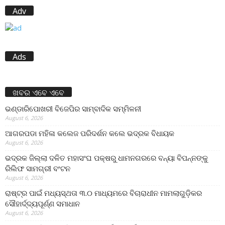
Adv
Ads
ଖବର ଏବେ ଏବେ
ଭଣ୍ଡାରିପୋଖରୀ ବିଜେପିର ସାମ୍ବାଦିକ ସମ୍ମିଳନୀ
August 6, 2026
ଆଗରପଡା ମହିଳା କଲେଜ ପରିଦର୍ଶନ କଲେ ଭଦ୍ରକ ବିଧାୟକ
August 6, 2026
ଭଦ୍ରକ ଜିଲ୍ଲା ଦଳିତ ମହାସଂଘ ପକ୍ଷରୁ ଧାମନଗରରେ ବନ୍ୟା ବିପନ୍ନଙ୍କୁ
ରିଲିଫ ସାମଗ୍ରୀ ବଂଟନ
August 6, 2026
ରାଷ୍ଟ୍ର ପାଇଁ ମଧ୍ୟସ୍ଥତା ୩.୦ ମାଧ୍ୟମରେ ବିଚାରାଧୀନ ମାମଲାଗୁଡ଼ିକର
ସୌହାର୍ଦ୍ଦ୍ୟପୂର୍ଣ୍ଣ ସମାଧାନ
August 6, 2026