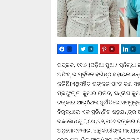
0
0
0
0
ଭଦ୍ରକ, ୧୧ା୫ (ଓଡ଼ିଆ ପୁଅ / ସ୍ନିଗ୍ଧା 
ଅଫିସ୍ ର ପୂର୍ବତନ ବରିଷ୍ଠ ସହାୟକ ସନ
କରିଛି।ଏଥିସହିତ ତାଙ୍କର ପାଂଚ ଜଣ 
ପ୍ରଫୁଲ୍ଲ କୁମାର ରାଉତ, ସନ୍ଦୀପ କୁମ
ଟଙ୍କାର ଆର୍ôଥକ ଦୁର୍ନୀତିରେ ସମ୍ପୃ
ବିରୁଦ୍ଧରେ ଏକ ସୁଚିନ୍ତିତ ଷଡ଼ଯନ୍ତ୍
ରାଜକୋଷରୁ ୮,୦୪,୭୬,୧୪୬ ଟଙ୍କାର ହ
ଅନୁମୋଦନକାରୀ ଅଧିକାରୀଙ୍କ ମଧ୍ୟରେ ଟ
ନେଇ ସମନ୍ୱିତ ଆର୍ôଥକ ପରିଚାଳନା 