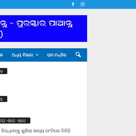
ଳ
ଅନ୍ୟ ବିଭାଗ
ରାମ ମନ୍ଦିର
v
s
ବର ଏବେ ଏବେ
 ବିପନ୍ନଙ୍କୁ ଶୁଖିଲା ଖାଦ୍ୟ ବାଂଟିଲେ ତିହିଡି଼