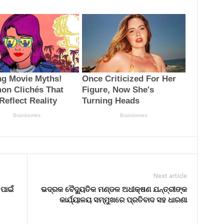
Next article
ପାଇଁ
ଭଦ୍ରକ ବୈଦ୍ୟୁତିକ ମଣ୍ଡଳ ଅଧୀକ୍ଷଣ ଯନ୍ତ୍ରୀଙ୍କ
କାର୍ଯ୍ୟାଳୟ ସମ୍ମୁଖରେ ପ୍ରତିବାଦ ସହ ଧାରଣା