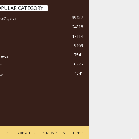
OPULAR CATEGORY
39157
ା ପରିକ୍ରମା
24318
17114
କ
9169
ୟ
7541
News
6275
ି
4241
ୁଝର
 Page
Contact us
Privacy Policy
Terms