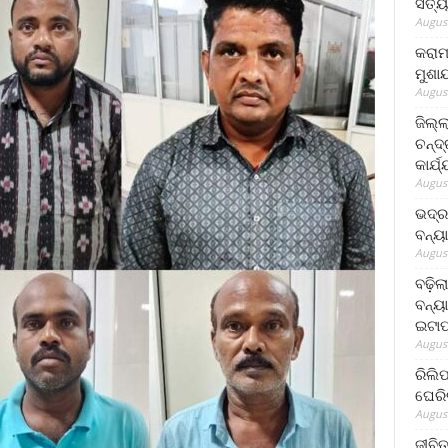
ସତ୍ୟ
August
କରାମ
ମୁଶା
August
ଜିଲ୍
ଚନ୍ଦ
କାର୍ଯ
August
ଭଦ୍ର
ବନ୍ୟ
August
ବଢ଼ିଲ
ବନ୍ୟା
ଇଟାପ
August
ରିଲି
ଘେରି
August
ଜୀବିତ