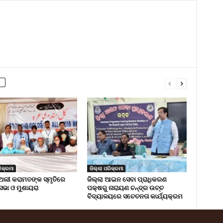
ିକ୍ରମା
ଜିଲ୍ଲା ପରିକ୍ରମା
ଅଲୀ କରାମତଙ୍କ ସ୍ମୃତିରେ
ଜିଲ୍ଲା ଆଇନ ସେବା ପ୍ରାଧିକରଣ
 ସଭା ଓ ମୁଶାୟରା
ପକ୍ଷରୁ ନାରାୟଣ ଚନ୍ଦ୍ର ଉଚ୍ଚ
ବିଦ୍ୟାଳୟରେ ସଚେତନତା କାର୍ଯ୍ୟକ୍ରମ