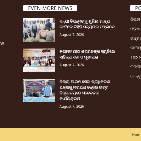
EVEN MORE NEWS
P
ଜିଲ୍ଲ
ବନ୍ୟା ବିପନ୍ନଙ୍କୁ ଶୁଖିଲା ଖାଦ୍ୟ
ବାଂଟିଲେ ତିହିଡି଼ ସତ୍ୟସାଇ ସଙ୍ଗଠନ
ଓଡ଼ିଶା
August 7, 2026
ଭଦ୍ର
ew
ଜାତୀ
କରାମତ ଅଲୀ କରାମତଙ୍କ ସ୍ମୃତିରେ
ସାହିତ୍ୟ ସଭା ଓ ମୁଶାୟରା
Top 
August 7, 2026
ରାଜନୀତ
କେନ୍ଦ
ଜିଲ୍ଲା ଆଇନ ସେବା ପ୍ରାଧିକରଣ
ପକ୍ଷରୁ ନାରାୟଣ ଚନ୍ଦ୍ର ଉଚ୍ଚ
ବିଦ୍ୟାଳୟରେ ସଚେତନତା
କାର୍ଯ୍ୟକ୍ରମ
August 7, 2026
Home