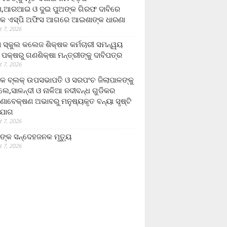
,ଆରଆଇ ଓ ଦୁଇ ପୁଅଙ୍କ ଗିରଫ ଦାବିରେ
କ ଏସ୍‌ପି ଅଫିସ ଆଗରେ ଆଇଶାଙ୍କ ଧାରଣା
 7, 2026
ା ସ୍କୁଲ କଲେଜ ଶିକ୍ଷକ କର୍ମଚାରୀ ସମନ୍ୱୟ
 ପକ୍ଷରୁ ଗଣଶିକ୍ଷା ମନ୍ତ୍ରୀଙ୍କୁ ଦାବିପତ୍ର
 7, 2026
କ ବ୍ଲକ୍ ଉପସଭାପତି ଓ ସରପଂଚ ଜିଲାପାଳଙ୍କୁ
ଲେ,ସାଳନ୍ଦୀ ଓ ନାଳିଆ ନଦୀବନ୍ଧ ଗୁଡିକର
ଣାବେକ୍ଷଣ ଅଭାବରୁ ମନୁଷ୍ୟକୃତ ବନ୍ୟା ସୃଷ୍ଟି
ଯୋଗ
 7, 2026
ଙ୍କ ସନ୍ଦେହଜନକ ମୃତ୍ୟୁ
 7, 2026