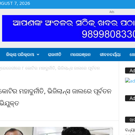
UGUST 7, 2026
Ads
ଜିଲ୍ଲା ପରିକ୍ରମା
ରାଜନୀତି
ମନୋରଞ୍ଜନ
ଜୀବନଚର୍ଯ୍ୟା
ଖେ
୍ରେଜେରୀରେ ୮ କୋଟିର ମହାଦୁର୍ନୀତି, ଭିଜିଲାନ୍ସ ଜାଲରେ ପୂର୍ବତନ
Ad
ଟିର ମହାଦୁର୍ନୀତି, ଭିଜିଲାନ୍ସ ଜାଲରେ ପୂର୍ବତନ
Ad
ଭିଯୁକ୍ତ
ଖ
ବନ୍ୟା