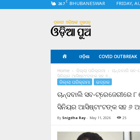
C
BHUBANESWAR
FRIDAY, A
26.7
O
d
i
a
p
u
a
ଓଡ଼ିଶା
COVID OUTBREAK
.
c
Home
ଜିଲ୍ଲା ପରିକ୍ରମା
ଚାନ୍ଦବାଲି ସବ-ଟ
o
ସିନିୟର ଆସିଷ୍ଟାଂଟଙ୍କ ସହ ୬...
m
ଜିଲ୍ଲା ପରିକ୍ରମା
ଭଦ୍ରକ
ଚାନ୍ଦବାଲି ସବ-ଟ୍ରେଜେରୀରେ ୮ କୋ
ସିନିୟର ଆସିଷ୍ଟାଂଟଙ୍କ ସହ ୬ ଅ
By
Snigdha Ray
-
May 11, 2026
25