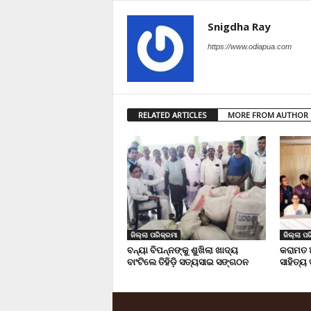
Snigdha Ray
https://www.odiapua.com
RELATED ARTICLES
MORE FROM AUTHOR
ଜିଲ୍ଲା ପରିକ୍ରମା
ଜିଲ୍ଲା ପର
ବନ୍ୟା ବିପନ୍ନଙ୍କୁ ଶୁଖିଲା ଖାଦ୍ୟ
କରାମତ 
ବାଂଟିଲେ ତିହିଡି଼ ସତ୍ୟସାଇ ସଙ୍ଗଠନ
ସାହିତ୍ୟ