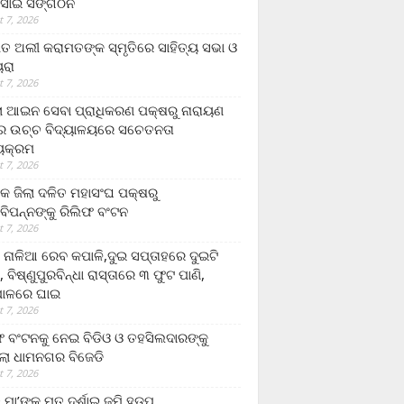
ସାଇ ସଙ୍ଗଠନ
 7, 2026
ତ ଅଲୀ କରାମତଙ୍କ ସ୍ମୃତିରେ ସାହିତ୍ୟ ସଭା ଓ
ୟରା
 7, 2026
ଲା ଆଇନ ସେବା ପ୍ରାଧିକରଣ ପକ୍ଷରୁ ନାରାୟଣ
୍ର ଉଚ୍ଚ ବିଦ୍ୟାଳୟରେ ସଚେତନତା
୍ୟକ୍ରମ
 7, 2026
କ ଜିଲା ଦଳିତ ମହାସଂଘ ପକ୍ଷରୁ
ାବିପନ୍ନଙ୍କୁ ରିଲିଫ ବଂଟନ
 7, 2026
ା ନାଳିଆ ରେବ କପାଳି,ଦୁଇ ସପ୍ତାହରେ ଦୁଇଟି
, ବିଷ୍ଣୁପୁରବିନ୍ଧା ରାସ୍ତାରେ ୩ ଫୁଟ ପାଣି,
ାଳରେ ଘାଇ
 7, 2026
ଫ ବଂଟନକୁ ନେଇ ବିଡିଓ ଓ ତହସିଲଦାରଙ୍କୁ
ଲା ଧାମନଗର ବିଜେଡି
 7, 2026
 ମା’ଙ୍କୁ ମୃତ ଦର୍ଶାଇ ଜମି ହଡ଼ପ