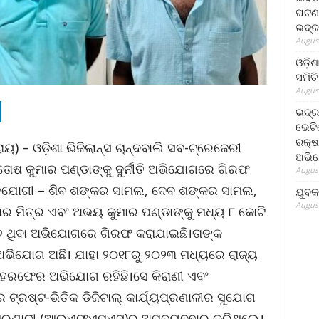
ଘଟଣା
ଭଦ୍ର
August
ଓଡ଼ିଶ
ସମିତି
August
ଭଦ୍ର
ଭେଟି
ରକ୍ଷ
ରାୟ) – ଓଡ଼ିଶା ଭିଜିଲାନ୍ସ ଚାନ୍ଦବାଲି ସବ-ଟ୍ରେଜେରୀ
ଅଭି
୍ତୋଷ କୁମାର ପଣ୍ଡାଙ୍କୁ ଦୁର୍ନୀତି ଅଭିଯୋଗରେ ଗିରଫ
August
ସହଯୋଗୀ – ଶିବ ଶଙ୍କର ସାମଲ, ଦେବ ଶଙ୍କର ସାମଲ,
ଯୁବକ
August
ାର ମିତ୍ର ଏବଂ ଅଭୟ କୁମାର ପଣ୍ଡାଙ୍କୁ ମଧ୍ୟ ୮ କୋଟି
କ୍ତ ଥିବା ଅଭିଯୋଗରେ ଗିରଫ କରାଯାଇଛି।ତାଙ୍କ
ର ଅଭିଯୋଗ ଅଛି। ଯାହା ୨୦୧୮ରୁ ୨୦୨୩ ମଧ୍ୟରେ ରାଜ୍ୟ
େରଫେର ଅଭିଯୋଗ ରହିଛି।ସେ କିରାଣୀ ଏବଂ
୍ରଷ୍ଟ-ଭିତିକ ଡିଜିଟାଲ୍ କାର୍ଯ୍ୟପ୍ରଣାଳୀର ସୁଯୋଗ
ପ୍ରଣାଳୀ (ଆଇଏଫଏମ୍‌ଏସ)ର ଅପବ୍ୟବହାର କରିଥିଲେ।