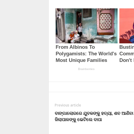
Previous article
ବାଙ୍ଗାଲୋରରେ ଯୁବକଙ୍କୁ ହତ୍ୟା, ଶବ ଆଣିବା 
ଜିଲାପାଳଙ୍କୁ ଭେଟିଲେ ବାପା