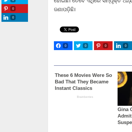
ହୋଇଛି। ତେବେ ଏଥିରେ ସମ୍ପୃକ୍ତ ଅନ୍ୟ
ଜଣାପଡ଼ିଛି।
0
0
0
0
0
0