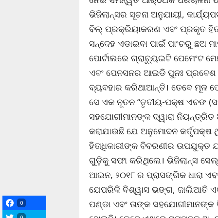
ଭିଜିଲାନ୍ସର ସୂଚନା ଅନୁଯାୟୀ, କାର୍ଯ୍ୟପ
ବିଲ୍ ପ୍ରକ୍ରିୟାକରଣ ଏବଂ ପ୍ରକୃତ ହି
ସନ୍ଦେହ ଏଡାଇବା ପାଇଁ ପାଂଚରୁ ଛଅ 
ପୋର୍ଟାଲରେ ଗ୍ରାଚ୍ୟୁଇଟି ପେମେଂଟ ମେ
ଏବଂ ପେନସନର ଆଇଡି ପୁନଃ ପ୍ରବେଶ 
ବ୍ୟବହାର କରିଥାଆନ୍ତି। ତେବେ ମୂଳ 
ସେ ଏକ ନୂତନ “ତୃତୀୟ-ପକ୍ଷ ଏଚଙ (ସର
ସହଯୋଗୀମାନଙ୍କ ଦ୍ୱାରା ନିୟନ୍ତ୍ରିତ 
କରାଯାଉଛି ଯେ ଅନୁମୋଦନ କର୍ତୃପକ୍ଷ ଥି
ହିତାଧିକାରୀଙ୍କ ବିବରଣୀର ଉପଯୁକ୍ତ 
ଗୁଡ଼ିକୁ ସଫା କରିଥିଲେ। ଭିଜିଲାନ୍ସ ସେ
ଆଇନ, ୨୦୧୮ ର ପ୍ରାସଙ୍ଗିକ ଧାରା ଏବଂ
ଯେପରିକି ବିଶ୍ୱାସ ଭଙ୍ଗ, ଜାଲିଆତି 
ପଣ୍ଡା ଏବଂ ତାଙ୍କ ସହଯୋଗୀମାନଙ୍କ ବିର
0
0