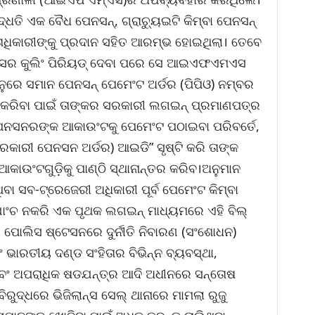
ଦ୍ଧତି ଏକ ବୈଧ ପେନସନ୍‌, ଗ୍ରାଚ୍ୟୁଇଟି କିମ୍ବା ପେନସନ୍
ତାଧିକାରୀଙ୍କୁ ପ୍ରଦାନ ସହିତ ଆରମ୍ଭ ହୋଇଥିଲା। ତେବେ
ମାସର କୁଲିଂ ପିରିୟଡ୍ ଦେବା ପରେ ସେ ଆଇଏଫଏମଏସ
ନୁରେ ସମାନ ପେନସନ୍ ପେମେଂଟ ଅର୍ଡର (ପିପିଓ) ନମ୍ବର
କରିବା ପାଇଁ ତାଙ୍କର ସରକାରୀ ଲଗଇନ୍ ପ୍ରମାଣପତ୍ର
ପେନସନରଙ୍କ ଆକାଉଂଟକୁ ପେମେଂଟ ପଠାଇବା ପରିବର୍ତେ,
କାରୀ ପେନସନ ଅର୍ଡର) ଆଇଡି” ସୃଷ୍ଟି କରି ତାଙ୍କ
ଆକାଉଂଟଗୁଡ଼ିକୁ ପାଣ୍ଠି ସ୍ଥାନାନ୍ତର କରିବ।ଅନୁମାନ
ବା ସବ-ଟ୍ରେଜେରୀ ଅଧିକାରୀ ପୂର୍ବ ପେମେଂଟ କିମ୍ବା
ଯାଂଚ ନକରି ଏକ ପୃଥକ ଲଗଇନ୍ ମାଧ୍ୟମରେ ଏହି ବିଲ୍
ଲ୍ ପୋଲିସ ଷ୍ଟେସନରେ ଦୁର୍ନୀତି ନିବାରଣ (ସଂଶୋଧନ)
 ଭାରତୀୟ ଦଣ୍ଡ ସଂହିତାର ବିଭିନ୍ନ ବ୍ୟବସ୍ଥା,
ଏବଂ ଅପରାଧିକ ଷଡଯନ୍ତ୍ର ଆଦି ଅଧୀନରେ ସନ୍ତୋଷ
ୁଦ୍ଧରେ ଭିଜିଲାନ୍ସ ସେଲ୍ ଥାନାରେ ମାମଲା ରୁଜୁ