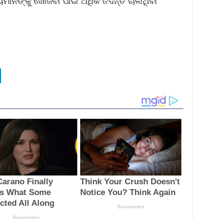
ମାନଙ୍କୁ ଖୋଜିବା ପାଇଁ ଅଧିକ ତଦନ୍ତ ଚାଲିଥିବା