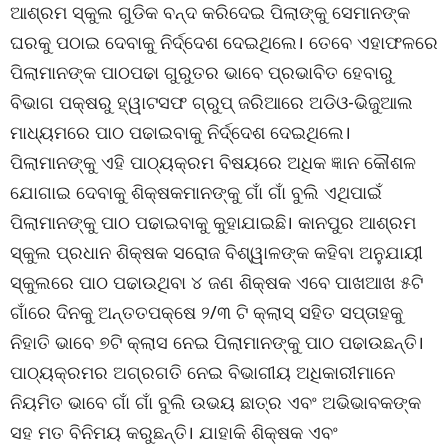
ଆଶ୍ରମ ସ୍କୁଲ ଗୁଡିକ ବନ୍ଦ କରିଦେଇ ପିଲାଙ୍କୁ ସେମାନଙ୍କ
ଘରକୁ ପଠାଇ ଦେବାକୁ ନିର୍ଦ୍ଦେଶ ଦେଇଥିଲେ। ତେବେ ଏହାଫଳରେ
ପିଲାମାନଙ୍କ ପାଠପଢା ଗୁରୁତର ଭାବେ ପ୍ରଭାବିତ ହେବାରୁ
ବିଭାଗ ପକ୍ଷରୁ ହ୍ୱାଟସଫ ଗ୍ରୁପ୍ ଜରିଆରେ ଅଡିଓ-ଭିଜୁଆଲ
ମାଧ୍ୟମରେ ପାଠ ପଢାଇବାକୁ ନିର୍ଦ୍ଦେଶ ଦେଇଥିଲେ।
ପିଲାମାନଙ୍କୁ ଏହି ପାଠ୍ୟକ୍ରମ ବିଷୟରେ ଅଧିକ ଜ୍ଞାନ କୌଶଳ
ଯୋଗାଇ ଦେବାକୁ ଶିକ୍ଷକମାନଙ୍କୁ ଗାଁ ଗାଁ ବୁଲି ଏଥିପାଇଁ
ପିଲାମାନଙ୍କୁ ପାଠ ପଢାଇବାକୁ କୁହାଯାଇଛି। କାନପୁର ଆଶ୍ରମ
ସ୍କୁଲ ପ୍ରଧାନ ଶିକ୍ଷକ ସରୋଜ ବିଶ୍ୱାଳଙ୍କ କହିବା ଅନୁଯାୟୀ
ସ୍କୁଲରେ ପାଠ ପଢାଉଥିବା ୪ ଜଣ ଶିକ୍ଷକ ଏବେ ପାଖଆଖ ୫ଟି
ଗାଁରେ ଦିନକୁ ଅନ୍ତତପକ୍ଷେ ୨/୩ ଟି କ୍ଲାସ୍ ସହିତ ସପ୍ତାହକୁ
ନିହାତି ଭାବେ ୭ଟି କ୍ଲାସ ନେଇ ପିଲାମାନଙ୍କୁ ପାଠ ପଢାଉଛନ୍ତି।
ପାଠ୍ୟକ୍ରମର ଅଗ୍ରଗତି ନେଇ ବିଭାଗୀୟ ଅଧିକାରୀମାନେ
ନିୟମିତ ଭାବେ ଗାଁ ଗାଁ ବୁଲି ଉଭୟ ଛାତ୍ର ଏବଂ ଅଭିଭାବକଙ୍କ
ସହ ମତ ବିନିମୟ କରୁଛନ୍ତି। ଯାହାକି ଶିକ୍ଷକ ଏବଂ