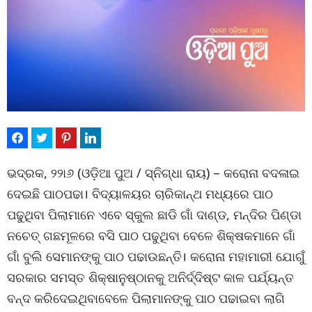
ଭଦ୍ରକ, ୨୨ା୬ (ଓଡ଼ିଆ ପୁଅ / ସ୍ନିଗ୍ଧା ରାୟ) – କରୋନା ବଦଳାଇ
ଦେଇଛି ପାଠପଢା। ବିଦ୍ୟାଳୟର ଚାରିକାନ୍ଥ ମଧ୍ୟରେ ପାଠ
ପଢୁଥିବା ପିଲାମାନେ ଏବେ ସ୍କୁଲ ଛାଡି ଗାଁ ଦାଣ୍ଡ, ମନ୍ଦିର ପିଣ୍ଡା
ନଚେତ୍ ଗଛମୂଳରେ ବସି ପାଠ ପଢୁଥିବା ବେଳେ ଶିକ୍ଷକମାନେ ଗାଁ
ଗାଁ ବୁଲି ସେମାନଙ୍କୁ ପାଠ ପଢାଉଛନ୍ତି। କରୋନା ମହାମାରୀ ଯୋଗୁଁ
ସରକାର ସମସ୍ତ ଶିକ୍ଷାନୁଷ୍ଠାନକୁ ଅନିର୍ଦ୍ଦିଷ୍ଟ କାଳ ପର୍ଯ୍ୟନ୍ତ
ବନ୍ଦ କରିଦେଇଥିବାବେଳେ ପିଲାମାନଙ୍କୁ ପାଠ ପଢାଇବା ଲାଗି