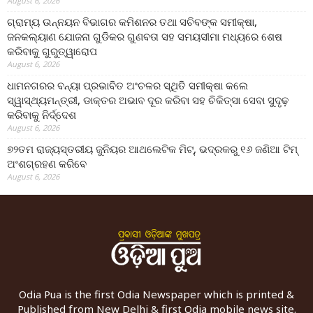
August 6, 2026
ଗ୍ରାମ୍ୟ ଉନ୍ନୟନ ବିଭାଗର କମିଶନର ତଥା ସଚିବଙ୍କ ସମୀକ୍ଷା,
ଜନକଲ୍ୟାଣ ଯୋଜନା ଗୁଡିକର ଗୁଣବତା ସହ ସମୟସୀମା ମଧ୍ୟରେ ଶେଷ
କରିବାକୁ ଗୁରୁତ୍ୱାରୋପ
August 6, 2026
ଧାମନଗରର ବନ୍ୟା ପ୍ରଭାବିତ ଅଂଚଳର ସ୍ଥିତି ସମୀକ୍ଷା କଲେ
ସ୍ୱାସ୍ଥ୍ୟମନ୍ତ୍ରୀ, ଡାକ୍ତର ଅଭାବ ଦୂର କରିବା ସହ ଚିକିତ୍ସା ସେବା ସୁଦୃଢ଼
କରିବାକୁ ନିର୍ଦ୍ଦେଶ
August 6, 2026
୭୨ତମ ରାଜ୍ୟସ୍ତରୀୟ ଜୁନିୟର ଆଥଲେଟିକ ମିଟ୍‌, ଭଦ୍ରକରୁ ୧୬ ଜଣିଆ ଟିମ୍
ଅଂଶଗ୍ରହଣ କରିବେ
August 6, 2026
Odia Pua is the first Odia Newspaper which is printed &
Published from New Delhi & first Odia mobile news site.