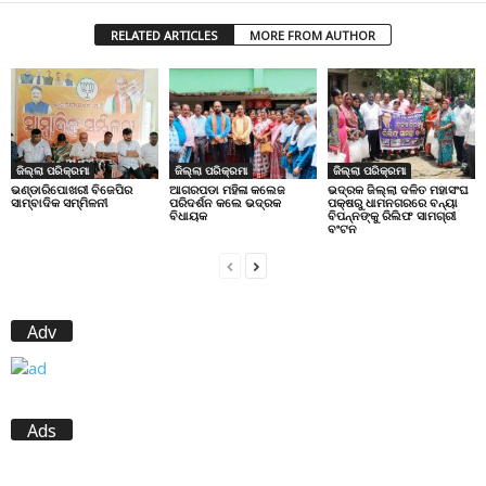
RELATED ARTICLES
MORE FROM AUTHOR
ଜିଲ୍ଲା ପରିକ୍ରମା
ଜିଲ୍ଲା ପରିକ୍ରମା
ଜିଲ୍ଲା ପରିକ୍ରମା
ଭଣ୍ଡାରିପୋଖରୀ ବିଜେପିର
ଆଗରପଡା ମହିଳା କଲେଜ
ଭଦ୍ରକ ଜିଲ୍ଲା ଦଳିତ ମହାସଂଘ
ସାମ୍ବାଦିକ ସମ୍ମିଳନୀ
ପରିଦର୍ଶନ କଲେ ଭଦ୍ରକ
ପକ୍ଷରୁ ଧାମନଗରରେ ବନ୍ୟା
ବିଧାୟକ
ବିପନ୍ନଙ୍କୁ ରିଲିଫ ସାମଗ୍ରୀ
ବଂଟନ
Adv
Ads