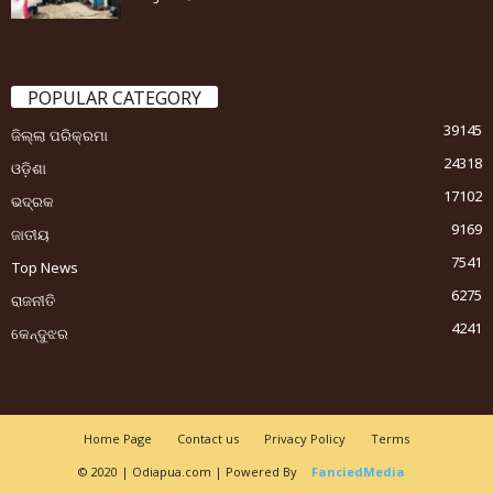
POPULAR CATEGORY
39145
ଜିଲ୍ଲା ପରିକ୍ରମା
24318
ଓଡ଼ିଶା
17102
ଭଦ୍ରକ
9169
ଜାତୀୟ
7541
Top News
6275
ରାଜନୀତି
4241
କେନ୍ଦୁଝର
Home Page
Contact us
Privacy Policy
Terms
© 2020 | Odiapua.com | Powered By
FanciedMedia