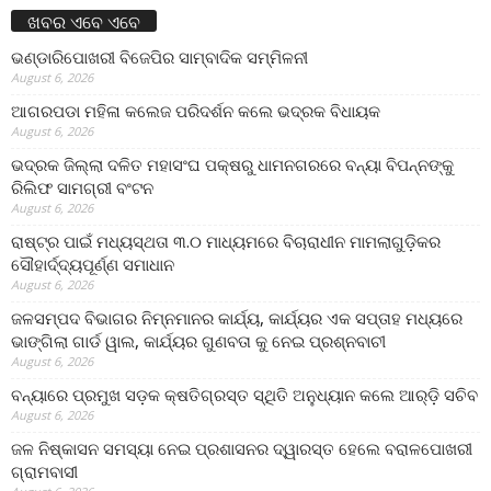
ଖବର ଏବେ ଏବେ
ଭଣ୍ଡାରିପୋଖରୀ ବିଜେପିର ସାମ୍ବାଦିକ ସମ୍ମିଳନୀ
August 6, 2026
ଆଗରପଡା ମହିଳା କଲେଜ ପରିଦର୍ଶନ କଲେ ଭଦ୍ରକ ବିଧାୟକ
August 6, 2026
ଭଦ୍ରକ ଜିଲ୍ଲା ଦଳିତ ମହାସଂଘ ପକ୍ଷରୁ ଧାମନଗରରେ ବନ୍ୟା ବିପନ୍ନଙ୍କୁ
ରିଲିଫ ସାମଗ୍ରୀ ବଂଟନ
August 6, 2026
ରାଷ୍ଟ୍ର ପାଇଁ ମଧ୍ୟସ୍ଥତା ୩.୦ ମାଧ୍ୟମରେ ବିଚାରାଧୀନ ମାମଲାଗୁଡ଼ିକର
ସୌହାର୍ଦ୍ଦ୍ୟପୂର୍ଣ୍ଣ ସମାଧାନ
August 6, 2026
ଜଳସମ୍ପଦ ବିଭାଗର ନିମ୍ନମାନର କାର୍ଯ୍ୟ, କାର୍ଯ୍ୟର ଏକ ସପ୍ତାହ ମଧ୍ୟରେ
ଭାଙ୍ଗିଲା ଗାର୍ଡ ୱାଲ, କାର୍ଯ୍ୟର ଗୁଣବତା କୁ ନେଇ ପ୍ରଶ୍ନବାଚୀ
August 6, 2026
ବନ୍ୟାରେ ପ୍ରମୁଖ ସଡ଼କ କ୍ଷତିଗ୍ରସ୍ତ ସ୍ଥିତି ଅନୁଧ୍ୟାନ କଲେ ଆର୍‌ଡ଼ି ସଚିବ
August 6, 2026
ଜଳ ନିଷ୍କାସନ ସମସ୍ୟା ନେଇ ପ୍ରଶାସନର ଦ୍ୱାରସ୍ତ ହେଲେ ବରାଳପୋଖରୀ
ଗ୍ରାମବାସୀ