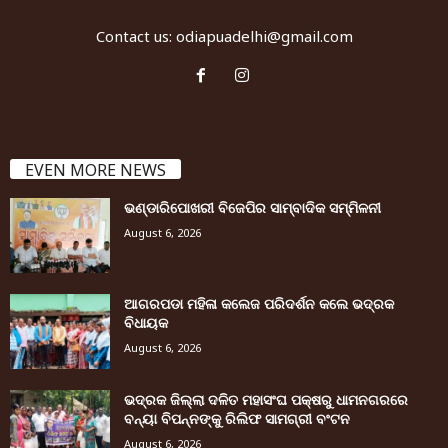
Contact us:
odiapuadelhi@gmail.com
EVEN MORE NEWS
ଭଣ୍ଡାରିପୋଖରୀ ବିଜେପିର ସାମ୍ବାଦିକ ସମ୍ମିଳନୀ
August 6, 2026
ଆଗରପଡା ମହିଳା କଲେଜ ପରିଦର୍ଶନ କଲେ ଭଦ୍ରକ
ବିଧାୟକ
August 6, 2026
ଭଦ୍ରକ ଜିଲ୍ଲା ଦଳିତ ମହାସଂଘ ପକ୍ଷରୁ ଧାମନଗରରେ
ବନ୍ୟା ବିପନ୍ନଙ୍କୁ ରିଲିଫ ସାମଗ୍ରୀ ବଂଟନ
August 6, 2026