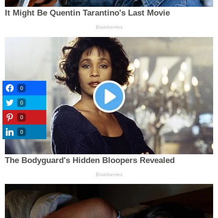
0
0
0
0