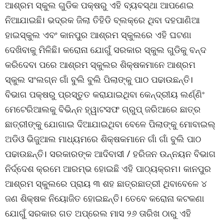
ଆଶ୍ରମ ସ୍କୁଲ ଗୁଡିକ ପକ୍ଷରୁ ଏହି ବ୍ୟବସ୍ଥା ଆପଣେଇ
ନିଆଯାଇଛି। ଭଦ୍ରକ ଜିଲା ତିହିଡି ବ୍ଲକ୍ରେ ଥିବା ଦହପାଣିଆ
ହାଇସ୍କୁଲ ଏବଂ କାନପୁର ଆଶ୍ରମ ସ୍କୁଲରେ ଏହି ଘଟଣା
ଦେଖିବାକୁ ମିଳିଛି। କରୋନା ଯୋଗୁଁ ସରକାର ସ୍କୁଲ ଗୁଡିକୁ ବନ୍ଦ
କରିଦେବା ପରେ ଆଶ୍ରମ ସ୍କୁଲର ଶିକ୍ଷକମାନେ ଆଶ୍ରମ
ସ୍କୁଲ ସଂଲଗ୍ନ ଗାଁ ବୁଲି ବୁଲି ପିଲାଙ୍କୁ ପାଠ ପଢାଉଛନ୍ତି।
ବିଭାଗ ପକ୍ଷରୁ ପ୍ରସ୍ତୁତ କରାଯାଇଥିବା କେନ୍ଦ୍ରୀୟ ଲର୍ଣ୍ଣିଂ
ମେଟେରିଆଲକୁ ବିଭିନ୍ନ ହ୍ୱାଟସଫ ଗ୍ରୁପ୍ ଜରିଆରେ ଛାତ୍ର
ଛାତ୍ରୀଙ୍କୁ ଯୋଗାଇ ଦିଆଯାଇଥିବା ବେଳେ ପିଲାଙ୍କୁ ମୋବାଇଲ୍
ଅଡିଓ ଭିଜୁଆଲ ମାଧ୍ୟମରେ ଶିକ୍ଷକମାନେ ଗାଁ ଗାଁ ବୁଲି ପାଠ
ପଢାଉଛନ୍ତି। ସରକାରଙ୍କ ଆଦିବାସୀ / ହରିଜନ ଉନ୍ନୟନ ବିଭାଗ
ନିର୍ଦ୍ଦେଶ କ୍ରମେ ଆରମ୍ଭ ହୋଇଛି ଏହି ପାଠ୍ୟକ୍ରମ। କାନପୁର
ଆଶ୍ରମ ସ୍କୁଲରେ ପ୍ରାୟ ୩ ଶହ ଛାତ୍ରଛାତ୍ରୀ ଥିବାବେଳେ ୪
ଜଣ ଶିକ୍ଷକ ନିୟୋଜିତ ହୋଇଛନ୍ତି। ତେବେ କରୋନା କଟକଣା
ଯୋଗୁଁ ସରକାର ଗତ ଅପ୍ରେଲ ମାସ ୨୬ ତାରିଖ ଠାରୁ ଏହି