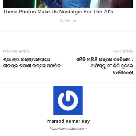
Previous article
Next article
ଶ୍ରୀ ଶ୍ରୀ ଲକ୍ଷ୍ମୀନାରାୟଣ
ଏମିତି ଚାଲିଛି ଭଦ୍ରକ ବନବିଭାଗ :
ଜୀଉଙ୍କ ଭସାଣୀ ଉତ୍ସବ ସମାପିତ
ଅଫିସ୍ରୁ ୬୮ କିମି ଦୂରରେ
ରେସିଡେନ୍ସ୍
Pramod Kumar Ray
https://www.odiapua.com