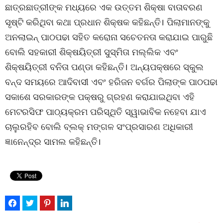
ଛାତ୍ରଛାତ୍ରୀଙ୍କ ମଧ୍ୟରେ ଏକ ଉତ୍ତମ ଶିକ୍ଷା ବାତାବରଣ
ସୃଷ୍ଟି କରିଥିବା କଥା ପ୍ରଧାନ ଶିକ୍ଷକ କହିଛନ୍ତି। ପିଲାମାନଙ୍କୁ
ଅନଲାଇନ୍ ପାଠପଢା ସହିତ କରୋନା ସଚେତନତା କରାଯାଇ ପାରୁଛି
ବୋଲି ସହକାରୀ ଶିକ୍ଷୟିତ୍ରୀ ସୁସ୍ମିତା ମଲ୍ଲିକ ଏବଂ
ଶିକ୍ଷୟିତ୍ରୀ ବନିତା ପଣ୍ଡା କହିଛନ୍ତି। ଅନ୍ୟପକ୍ଷରେ ସ୍କୁଲ
ବନ୍ଦ ସମୟରେ ଆଦିବାସୀ ଏବଂ ହରିଜନ ବର୍ଗର ପିଲାଙ୍କ ପାଠପଢା
ସକାଶେ ସରକାରଙ୍କ ପକ୍ଷରୁ ଗ୍ରହଣ କରାଯାଇଥିବା ଏହି
ମେଟରସିଫ ପାଠ୍ୟକ୍ରମ ପରିସ୍ଥିତି ସ୍ୱାଭାବିକ ନହେବା ଯାଏ
ଚାଲୁରହିବ ବୋଲି ବ୍ଲକ୍ ମଙ୍ଗଳ ସଂପ୍ରସାରଣ ଅଧିକାରୀ
ଜ୍ଞାନେନ୍ଦ୍ର ସାମଲ କହିଛନ୍ତି।