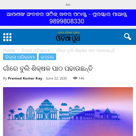
Ads
Home
ଜିଲ୍ଲା ପରିକ୍ରମା
ଗାଁରେ ବୁଲି ଶିକ୍ଷକ ପାଠ ପଢାଉଛନ୍ତି
ଜିଲ୍ଲା ପରିକ୍ରମା
ଭଦ୍ରକ
ଗାଁରେ ବୁଲି ଶିକ୍ଷକ ପାଠ ପଢାଉଛନ୍ତି
By
Pramod Kumar Ray
-
June 22, 2020
146