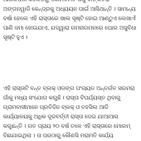
ଅଙ୍ଗନୱାଡି କେନ୍ଦ୍ରକୁ ଅଧ୍ୟୟନ ପାଇଁ ଆସିଥାନ୍ତି । ସାମାନ୍ୟ
ବର୍ଷା ହେଲେ ଏହି ରାସ୍ତାରେ ଖାଲ ସୃଷ୍ଟି ହୋଇ ଆଣ୍ଠୁଏ ଲେଖାଏଁ
ପାଣି ଜମା ହୋଇଯାଏ, ଯଦ୍ୱାରା ଗମନାଗମନରେ ଘୋର ଅସୁବିଧା
ସୃଷ୍ଟି ହୁଏ ।
ଏହି ରାସ୍ତାଟି ବନ୍ତ ବ୍ଲକ୍ ଓଡଙ୍ଗ ପଂଚାୟତ ଅନ୍ତର୍ଗତ ସରମରା
ଗାଁକୁ ମଧ୍ୟ ସଂଯୋଗ କରୁଛି । ରାସ୍ତା ବିପର୍ଯ୍ୟସ୍ତ ଥିବାରୁ
ଗ୍ରାମବାସୀମାନେ ପ୍ରତିଦିନ ବ୍ଲକ୍ ଓ ତହସିଲ ଆଦି
କାର୍ଯ୍ୟାଳୟକୁ ଅଧିକ ଦୂରବର୍ତ୍ତୀ ରାସ୍ତା ଦେଇ ଯାଆଆସ
କରୁଛନ୍ତି । ଗତ ପ୍ରାୟ ୨୦ ବର୍ଷ ତଳେ ଏହି ରାସ୍ତାରେ ମୋରମ୍
ବିଛାଯାଇଥିଲା । ତା ପରଠାରୁ କୌଣସି ମରାମତି କାର୍ଯ୍ୟ