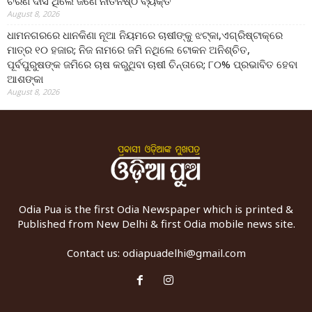
ଚରଣ ଦାସ ଥିଲେ ଜଣେ ନୀତିନିଷ୍ଠ ବ୍ୟକ୍ତି
August 8, 2026
ଧାମନଗରରେ ଧାନକିଣା ନୂଆ ନିୟମରେ ଚାଷୀଙ୍କୁ ଝଟ୍‌କା,ଏଗ୍ରିଷ୍ଟାକ୍‌ରେ
ମାତ୍ର ୧୦ ହଜାର; ନିଜ ନାମରେ ଜମି ନଥିଲେ ଟୋକନ ଅନିଶ୍ଚିତ,
ପୂର୍ବପୁରୁଷଙ୍କ ଜମିରେ ଚାଷ କରୁଥିବା ଚାଷୀ ଚିନ୍ତାରେ; ୮୦% ପ୍ରଭାବିତ ହେବା
ଆଶଙ୍କା
August 8, 2026
Odia Pua is the first Odia Newspaper which is printed &
Published from New Delhi & first Odia mobile news site.
Contact us:
odiapuadelhi@gmail.com