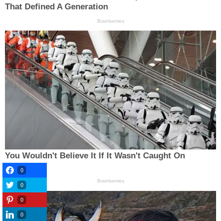
0
0
0
0