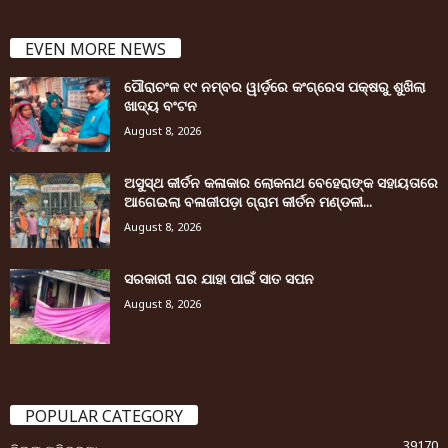
EVEN MORE NEWS
ପୌରାଚଂଳ ୧୯ ନମ୍ବର ୱାର୍ଡ଼ରେ କଂଗ୍ରେସ ପକ୍ଷରୁ ଶୁଖିଲା
ଖାଦ୍ୟ ବଂଟନ
August 8, 2026
ଅସୁସ୍ଥ କୀର୍ତନ କଳାକାର ଲୋକନାଥ ବେହେରାଙ୍କ ସହାୟତାରେ
ଆଗେଇଲା ବଳାଜୀପଡ଼ା ଗ୍ରାମ କୀର୍ତନ ମଣ୍ଡଳୀ...
August 8, 2026
ସରକାରୀ ଘର ଯାହା ପାଇଁ ସାତ ସପନ
August 8, 2026
POPULAR CATEGORY
39170