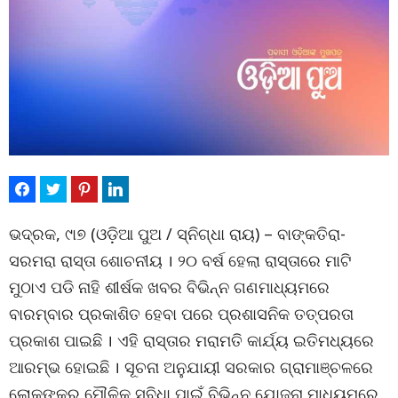
ଭଦ୍ରକ, ୯ା୭ (ଓଡ଼ିଆ ପୁଅ / ସ୍ନିଗ୍ଧା ରାୟ) – ବାଙ୍କତିରା-
ସରମରା ରାସ୍ତା ଶୋଚନୀୟ । ୨୦ ବର୍ଷ ହେଲା ରାସ୍ତାରେ ମାଟି
ମୁଠାଏ ପଡି ନାହି ଶୀର୍ଷକ ଖବର ବିଭିନ୍ନ ଗଣମାଧ୍ୟମରେ
ବାରମ୍ବାର ପ୍ରକାଶିତ ହେବା ପରେ ପ୍ରଶାସନିକ ତତ୍ପରତା
ପ୍ରକାଶ ପାଇଛି । ଏହି ରାସ୍ତାର ମରାମତି କାର୍ଯ୍ୟ ଇତିମଧ୍ୟରେ
ଆରମ୍ଭ ହୋଇଛି । ସୂଚନା ଅନୁଯାୟୀ ସରକାର ଗ୍ରାମାଞ୍ଚଳରେ
ଲୋକଙ୍କର ମୌଳିକ ସୁବିଧା ପାଇଁ ବିଭିନ୍ନ ଯୋଜନା ମାଧ୍ୟମରେ