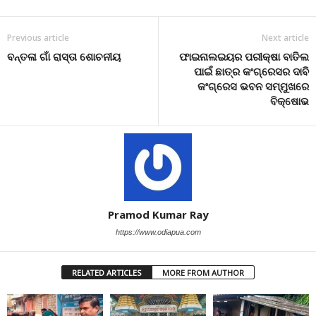
Previous article
Next article
ବନ୍ତଳା ଗାଁ ରାସ୍ତା ଶୋଚନୀୟ
ଫାଇନାଲଇୟର ପରୀକ୍ଷା ବାତିଲ
ପାଇଁ ଛାତ୍ର କଂଗ୍ରେସର ଦାବି
କଂଗ୍ରେସ ଭବନ ସମ୍ମୁଖରେ
ବିକ୍ଷୋଭ
Pramod Kumar Ray
https://www.odiapua.com
RELATED ARTICLES
MORE FROM AUTHOR