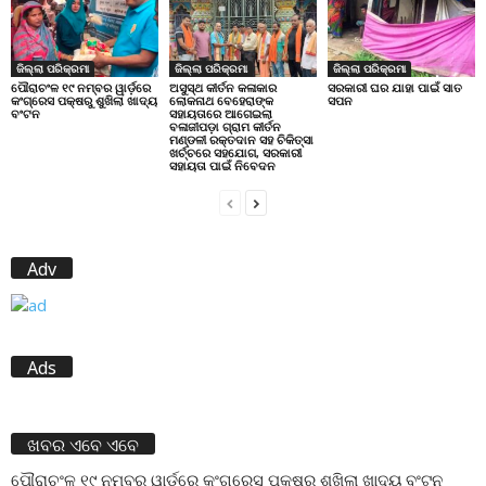
ଜିଲ୍ଲା ପରିକ୍ରମା
ଜିଲ୍ଲା ପରିକ୍ରମା
ଜିଲ୍ଲା ପରିକ୍ରମା
ପୌରାଚଂଳ ୧୯ ନମ୍ବର ୱାର୍ଡ଼ରେ
ଅସୁସ୍ଥ କୀର୍ତନ କଳାକାର
ସରକାରୀ ଘର ଯାହା ପାଇଁ ସାତ
କଂଗ୍ରେସ ପକ୍ଷରୁ ଶୁଖିଲା ଖାଦ୍ୟ
ଲୋକନାଥ ବେହେରାଙ୍କ
ସପନ
ବଂଟନ
ସହାୟତାରେ ଆଗେଇଲା
ବଳାଜୀପଡ଼ା ଗ୍ରାମ କୀର୍ତନ
ମଣ୍ଡଳୀ ରକ୍ତଦାନ ସହ ଚିକିତ୍ସା
ଖର୍ଚ୍ଚରେ ସହଯୋଗ, ସରକାରୀ
ସହାୟତା ପାଇଁ ନିବେଦନ
Adv
Ads
ଖବର ଏବେ ଏବେ
ପୌରାଚଂଳ ୧୯ ନମ୍ବର ୱାର୍ଡ଼ରେ କଂଗ୍ରେସ ପକ୍ଷରୁ ଶୁଖିଲା ଖାଦ୍ୟ ବଂଟନ