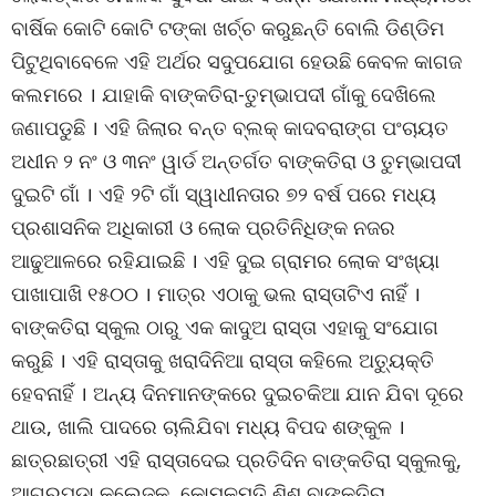
ବାର୍ଷିକ କୋଟି କୋଟି ଟଙ୍କା ଖର୍ଚ୍ଚ କରୁଛନ୍ତି ବୋଲି ଡିଣ୍ଡିମ
ପିଟୁଥିବାବେଳେ ଏହି ଅର୍ଥର ସଦୁପଯୋଗ ହେଉଛି କେବଳ କାଗଜ
କଲମରେ । ଯାହାକି ବାଙ୍କତିରା-ତୁମ୍ଭାପଦୀ ଗାଁକୁ ଦେଖିଲେ
ଜଣାପଡୁଛି । ଏହି ଜିଲାର ବନ୍ତ ବ୍ଲକ୍ କାଦବରାଙ୍ଗ ପଂଚାୟତ
ଅଧୀନ ୨ ନଂ ଓ ୩ନଂ ୱାର୍ଡ ଅନ୍ତର୍ଗତ ବାଙ୍କତିରା ଓ ତୁମ୍ଭାପଦୀ
ଦୁଇଟି ଗାଁ । ଏହି ୨ଟି ଗାଁ ସ୍ୱାଧୀନତାର ୭୨ ବର୍ଷ ପରେ ମଧ୍ୟ
ପ୍ରଶାସନିକ ଅଧିକାରୀ ଓ ଲୋକ ପ୍ରତିନିଧିଙ୍କ ନଜର
ଆଢୁଆଳରେ ରହିଯାଇଛି । ଏହି ଦୁଇ ଗ୍ରାମର ଲୋକ ସଂଖ୍ୟା
ପାଖାପାଖି ୧୫୦୦ । ମାତ୍ର ଏଠାକୁ ଭଲ ରାସ୍ତାଟିଏ ନାହିଁ ।
ବାଙ୍କତିରା ସ୍କୁଲ ଠାରୁ ଏକ କାଦୁଅ ରାସ୍ତା ଏହାକୁ ସଂଯୋଗ
କରୁଛି । ଏହି ରାସ୍ତାକୁ ଖରାଦିନିଆ ରାସ୍ତା କହିଲେ ଅତ୍ୟୁକ୍ତି
ହେବନାହିଁ । ଅନ୍ୟ ଦିନମାନଙ୍କରେ ଦୁଇଚକିଆ ଯାନ ଯିବା ଦୂରେ
ଥାଉ, ଖାଲି ପାଦରେ ଚାଲିଯିବା ମଧ୍ୟ ବିପଦ ଶଙ୍କୁଳ ।
ଛାତ୍ରଛାତ୍ରୀ ଏହି ରାସ୍ତାଦେଇ ପ୍ରତିଦିନ ବାଙ୍କତିରା ସ୍କୁଲକୁ,
ଆଗରପଡା କଲେଜକୁ, କୋମଳମତି ଶିଶୁ ବାଙ୍କତିରା