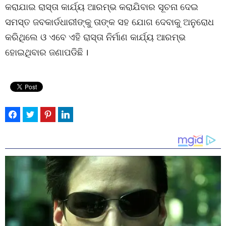
କରାଯାଇ ରାସ୍ତା କାର୍ଯ୍ୟ ଆରମ୍ଭ କରାଯିବାର ସୂଚନା ଦେଇ
ସମସ୍ତ ଜବକାର୍ଡଧାରୀଙ୍କୁ ତାଙ୍କ ସହ ଯୋଗ ଦେବାକୁ ଅନୁରୋଧ
କରିଥିଲେ ଓ ଏବେ ଏହି ରାସ୍ତା ନିର୍ମାଣ କାର୍ଯ୍ୟ ଆରମ୍ଭ
ହୋଇଥିବାର ଜଣାପଡିଛି ।