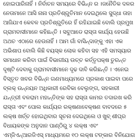
ହୋଇପାରିନାହିଁ । ନିର୍ବାଚନ ସମୟରେ ବିଭିନ୍ନ ର ।ଜନୈତିକ ଦଳର
ନେତାମାନେ ଆସି ନାନା ପ୍ରତିଶ୍ରୁତିମାନ ଦେଇଥିଲେ ସୁଦ୍ଧା ତାହା
ଆଜିଯାଏ କେବଳ ପ୍ରତିଶ୍ରୁତିରେ ହିଁ ରହିଯାଇଛି ବୋଲି ପ୍ରମୁଖ
ଗ୍ରାମବାସୀମାନେ କହିଛନ୍ତି । ସବୁଆଡେ ରାସ୍ତା କାର୍ଯ୍ୟ ହେଉଛି
ଅଥଚ ଏଠାରେ ହେଉନାହିଁ । ଆମ ଗାଁ ବାସିନ୍ଦାଙ୍କୁ ଏହା ଏକ
ଅଭିଶାପ ବୋଲି କିଛି ବୟସ୍କ ଲୋକ କହିବା ସହ ଏହି ସମସ୍ୟାର
ସମାଧାନ କରିବା ପାଇଁ ବିଭାଗୀୟ ଉଚ୍ଚ କର୍ତ୍ତୃପକ୍ଷ ତୁରନ୍ତ
ଦୃଷ୍ଟି ଦେବାକୁ ଗ୍ରାମବାସୀମାନେ ଦୃଢ ଦାବି କରିଛନ୍ତି । ଏନେଇ
ବିସ୍ତୃତ ଖବର ବିଭିନ୍ନ ଗଣମାଧ୍ୟମରେ ପ୍ରକାଶ ପାଇବା ପରେ
ବ୍ଲକ୍ ଉନ୍ନୟନ ଅଧିକାରୀ ରେବିକା ବେଲୁଙ୍ଗ, ସହକାରୀ
ଯନ୍ତ୍ରୀ ବଳରାମ ମହାନ୍ତିଙ୍କ ସହ ରାସ୍ତା କାମର ତଦାରଖ କରି
ରାସ୍ତା ଏବଂ ପୋଲ କାର୍ଯ୍ୟର ରକ୍ଷଣାବେକ୍ଷଣ ବାବଦରେ ୫
ଲକ୍ଷ ଖର୍ଚ୍ଚ ହୋଇଥିବାର ସୂଚନା ଦେଇଥିଲେ ଓ ଖୁବ୍ ଶୀଘ୍ର
ବିଧାୟକଙ୍କ ଅନୁଦାନ ପାଣ୍ଠିରୁ ୪ ଲକ୍ଷ ଏବଂ
ଏମ୍‌ଜିଏନ୍‌ଆରଜିଏସ୍ ମାଧ୍ୟମରେ ୧୦ ଲକ୍ଷ ଟଙ୍କାର ବିନିଯୋଗ