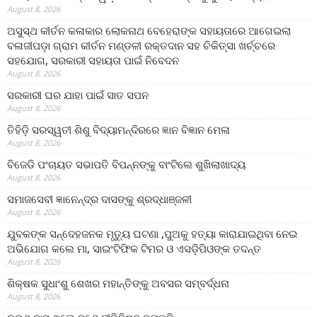
August 8, 2026
ଅସୁସ୍ଥ କୀର୍ତନ କଳାକାର ଲୋକନାଥ ବେହେରାଙ୍କ ସହାୟତାରେ ଆଗେଇଲା
ବଳାଜୀପଡ଼ା ଗ୍ରାମ କୀର୍ତନ ମଣ୍ଡଳୀ ରକ୍ତଦାନ ସହ ଚିକିତ୍ସା ଖର୍ଚ୍ଚରେ
ସହଯୋଗ, ସରକାରୀ ସହାୟତା ପାଇଁ ନିବେଦନ
August 8, 2026
ସରକାରୀ ଘର ଯାହା ପାଇଁ ସାତ ସପନ
August 8, 2026
ତିହିଡି଼ ସରସ୍ୱତୀ ଶିଶୁ ବିଦ୍ୟାମନ୍ଦିରରେ ଜ୍ଞାନ ବିଜ୍ଞାନ ମେଳା
August 8, 2026
ବିଜେଡି ପଂଚାୟତ ସଭାପତି ବିପନ୍ନଙ୍କୁ ବାଂଟିଲେ ଶୁଖିଲାଖାଦ୍ୟ
August 8, 2026
ସମାଜସେବୀ ଜ୍ଞାନେନ୍ଦ୍ର ଦାସଙ୍କୁ ଶ୍ରଦ୍ଧାଞ୍ଜଳୀ
August 8, 2026
ଯୁବକଙ୍କ ସନ୍ଦେହଜନକ ମୃତ୍ୟୁ ଘଟଣା ,ପୁଅକୁ ହତ୍ୟା କାରାଯାଇଥିବା ନେଇ
ଅଭିଯୋଗ କଲେ ମା, ସାଇଂଟିଫିକ ଟିମର ଓ ଏସଡ଼ିପିଓଙ୍କ ତଦନ୍ତ
August 8, 2026
ଶିକ୍ଷକ ସୁଧାଂଶୁ ଶେଖର ମହାନ୍ତିଙ୍କୁ ଅବସର ସମ୍ବର୍ଦ୍ଧନା
August 8, 2026