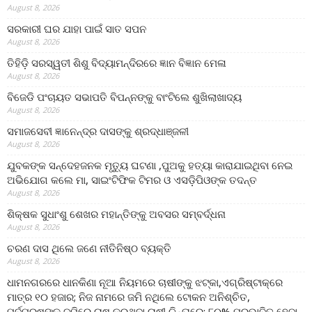
August 8, 2026
ସରକାରୀ ଘର ଯାହା ପାଇଁ ସାତ ସପନ
August 8, 2026
ତିହିଡି଼ ସରସ୍ୱତୀ ଶିଶୁ ବିଦ୍ୟାମନ୍ଦିରରେ ଜ୍ଞାନ ବିଜ୍ଞାନ ମେଳା
August 8, 2026
ବିଜେଡି ପଂଚାୟତ ସଭାପତି ବିପନ୍ନଙ୍କୁ ବାଂଟିଲେ ଶୁଖିଲାଖାଦ୍ୟ
August 8, 2026
ସମାଜସେବୀ ଜ୍ଞାନେନ୍ଦ୍ର ଦାସଙ୍କୁ ଶ୍ରଦ୍ଧାଞ୍ଜଳୀ
August 8, 2026
ଯୁବକଙ୍କ ସନ୍ଦେହଜନକ ମୃତ୍ୟୁ ଘଟଣା ,ପୁଅକୁ ହତ୍ୟା କାରାଯାଇଥିବା ନେଇ
ଅଭିଯୋଗ କଲେ ମା, ସାଇଂଟିଫିକ ଟିମର ଓ ଏସଡ଼ିପିଓଙ୍କ ତଦନ୍ତ
August 8, 2026
ଶିକ୍ଷକ ସୁଧାଂଶୁ ଶେଖର ମହାନ୍ତିଙ୍କୁ ଅବସର ସମ୍ବର୍ଦ୍ଧନା
August 8, 2026
ଚରଣ ଦାସ ଥିଲେ ଜଣେ ନୀତିନିଷ୍ଠ ବ୍ୟକ୍ତି
August 8, 2026
ଧାମନଗରରେ ଧାନକିଣା ନୂଆ ନିୟମରେ ଚାଷୀଙ୍କୁ ଝଟ୍‌କା,ଏଗ୍ରିଷ୍ଟାକ୍‌ରେ
ମାତ୍ର ୧୦ ହଜାର; ନିଜ ନାମରେ ଜମି ନଥିଲେ ଟୋକନ ଅନିଶ୍ଚିତ,
ପୂର୍ବପୁରୁଷଙ୍କ ଜମିରେ ଚାଷ କରୁଥିବା ଚାଷୀ ଚିନ୍ତାରେ; ୮୦% ପ୍ରଭାବିତ ହେବା