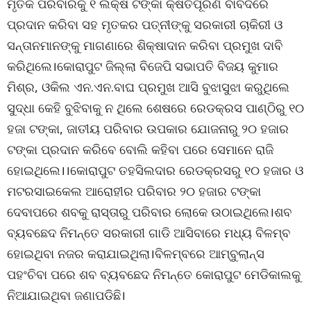
ମୃତକ ପରିବାରକୁ ୧ ଲକ୍ଷ ଟଙ୍କା କ୍ଷତିପୂରଣ ବାବଦରେ
ପ୍ରଦାନ କରିବା ସହ ମୃତକର ପତ୍ନୀଙ୍କୁ ସରକାରୀ ଚାକିରୀ ଓ
ସନ୍ତାନମାନଙ୍କୁ ମାଗଣାରେ ଶିକ୍ଷାଦାନ କରିବା ପ୍ରମୁଖ ଦାବି
କରିଥିଲେ।କୋରାପୁଟ ଜିଲ୍ଲା ବିଜେପି ସଭାପତି ବିଜୟ କୁମାର
ମିଶ୍ର, ଓକିଲ ଏନ.ଏନ.ବାଘ ପ୍ରମୁଖ ଆସି ବୁଝାସୁଝା କରୁଥିଲେ
ସୁଦ୍ଧା କେହି ବୁଝିବାକୁ ନ ଥିଲେ ଶେଷରେ ରେଡକ୍ରସ ପାଣ୍ଠିରୁ ୧୦
ହଜା ଟଙ୍କା, ଜାତୀୟ ପରିବାର ଉପକାର ଯୋଜନାରୁ ୨୦ ହଜାର
ଟଙ୍କା ପ୍ରଦାନ କରିବେ ବୋଲି କହିବା ପରେ ସେମାନେ ରାଜି
ହୋଇଥିଲେ।।କୋରାପୁଟ ତହସିଲଦାର ରେଡକ୍ରସରୁ ୧୦ ହଜାର ଓ
ମଟରସାଇକେଲ ଆରୋହୀର ପରିବାର ୨୦ ହଜାର ଟଙ୍କା
ଦେବାପରେ ଶବକୁ ରାସ୍ତାରୁ ପରିବାର ଲୋକେ ଉଠାଇଥିଲେ।ଶବ
ବ୍ୟବଛେଦ ନିମନ୍ତେ ସରକାରୀ ଗାଡି ଆସିବାରେ ମଧ୍ୟ ବିଳମ୍ବ
ହୋଇଥିବା ନଜର କରାଯାଇଥିଲା।ବିଳମ୍ବରେ ଆମ୍ବୁଲାନ୍ସ
ପହଂଚିବା ପରେ ଶବ ବ୍ୟବଛେଦ ନିମନ୍ତେ କୋରାପୁଟ ମେଡିକାଲକୁ
ନିଆଯାଇଥିବା ଜଣାପଡିଛି।