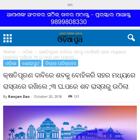
Ads
Home
ଓଡ଼ିଶା
କ୍ଷତିପୂରଣ ଦାବିରେ ଶବକୁ ବୋହିକରି ସହର ମଧ୍ୟରେ
ରାସ୍ତାରେ ରଖିଲେ ;୩ ଘ.ପରେ ଶବ ରାସ୍ତାରୁ...
ଓଡ଼ିଶା
କୋରାପୁଟ
ଜିଲ୍ଲା ପରିକ୍ରମା
କ୍ଷତିପୂରଣ ଦାବିରେ ଶବକୁ ବୋହିକରି ସହର ମଧ୍ୟରେ
ରାସ୍ତାରେ ରଖିଲେ ;୩ ଘ.ପରେ ଶବ ରାସ୍ତାରୁ ଉଠିଲା
By
Ranjan Das
-
October 20, 2018
131