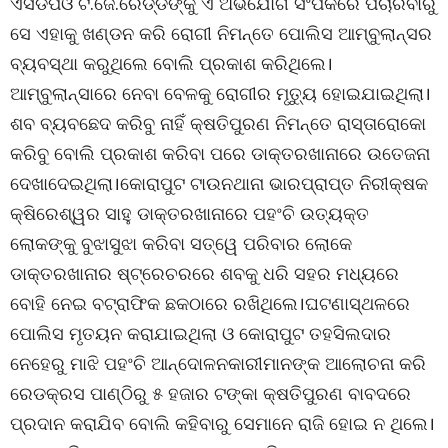
ଏସଡିପିଓ ଟି.ଜେ.ରେଡ୍ଡିଙ୍କୁ ଏ ଅଭିଯୋଗ ସଂପର୍କରେ ପଚାରିବାରୁ
ସେ ଏହାକୁ ଖଣ୍ଡନ କରି ରୋଗୀ ନିମନ୍ତେ ପୋଲିସ ଆମ୍ବୁଲାନ୍ସର
ବ୍ୟବସ୍ଥା କରୁଥିଲେ ବୋଲି ପ୍ରକାଶ କରିଥିଲେ।
ଆମ୍ବୁଲାନ୍ସାରେ ନେବା ବେଳକୁ ରୋଗୀର ମୃତ୍ୟୁ ହୋଇଯାଇଥିଲା।
ଶବ ବ୍ୟବଛେଦ କରିବୁ ନାହିଁ କ୍ଷତିପୁରଣ ନିମନ୍ତେ ରାସ୍ତାରୋକୋ
କରିବୁ ବୋଲି ପ୍ରକାଶ କରିବା ପରେ ଡାକ୍ତରଖାନାରେ ଉତେଜନା
ଦେଖାଦେଇଥିଲା।କୋରାପୁଟ ଟାଉନଥାନା ଭାରପ୍ରାପ୍ତ ନିରୀକ୍ଷକ
କ୍ଷିରେଶ୍ୱର ସାହୁ ଡାକ୍ତରଖାନାରେ ପହଂଚି ଉତ୍ୟକ୍ତ
ଲୋକଙ୍କୁ ବୁଝାସୁଝା କରିବା ସତ୍ୱେ ପରିବାର ଲୋକେ
ଡାକ୍ତରଖାନାର ଷ୍ଟ୍ରେଚରରେ ଶବକୁ ଧରି ସହର ମଧ୍ୟରେ
ବୋହି ନେଇ ବଟ୍ରାଫିକ ଛକଠାରେ ରଖିଥିଲେ।ଘଟଣାସ୍ଥଳରେ
ପୋଲିସ ମୃତୟନ କରାଯାଇଥିଲା ଓ କୋରାପୁଟ ତହସିଲଦାର
ନେହେରୁ ମାଝି ପହଂଚି ଆନ୍ଦୋଳନକାରୀମାନଙ୍କ ଆଲୋଚନା କରି
ରେଡକ୍ରସ ପାଣ୍ଠିରୁ ୫ ହଜାର ଟଙ୍କା କ୍ଷତିପୁରଣ ବାବଦରେ
ପ୍ରଦାନ କରାଯିବ ବୋଲି କହିବାରୁ ସେମାନେ ରାଜି ହୋଇ ନ ଥିଲେ।