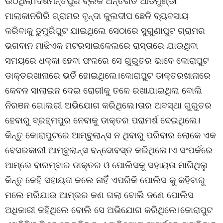
ଉଠିଥିଲା।ଦଶମନ୍ତପୁର ବ୍ଲକ ଅନ୍ତର୍ଗତ ଆଡମୁଣ୍ଡା
ମାଲାକାନଗିରି ଗ୍ରାମର ବୃନ୍ଦା କୁଲଦୀପ ଛେଳି ବ୍ୟବସାୟ
କରିବାକୁ ଡୁମୁରିପୁଟ ଯାଇଥିଲେ ସେଠାରେ ସୁଗୁଣାପୁଟ ଗ୍ରାମର
ଭଗବାନ ମାଝିଏକ ମଟରସାଇକେଲରେ ରାସ୍ତାରେ ଯାଉଥିବା
ସମୟରେ ଧକ୍କା ହେବା ଫଳରେ ସେ ଗୁରୁତର ଭାବେ କୋରାପୁଟ
ଡାକ୍ତରଖାନାରେ ଭର୍ତି ହୋଇଥିଲେ।କୋରାପୁଟ ଡାକ୍ତରଖାନାରେ
କେବଳ ସାଲାଇନ ଦେଇ ରୋଗୀକୁ ତଳେ ରଖାଯାଇଥିଲା ବୋଲି
ନିରଞନ ଗୋଲରୀ ଅଭିଯୋଗ କରିଥିଲେ।ତାର ଅବସ୍ଥା ଗୁରୁତର
ହେବାରୁ ବ୍ରହ୍ମପୁର ନେବାକୁ ଡାକ୍ତର ପରାମର୍ଶ ଦେଇଥିଲେ।
କିନ୍ତୁ କୋରାପୁଟରେ ଆମ୍ବୁଲାନ୍ସ ନ ଥିବାରୁ ପରିବାର ଲୋକେ ଏକ
ବେସରକାରୀ ଆମ୍ବୁଲାନ୍ସ ବନ୍ଦୋବସ୍ତ କରିଥିଲେ।ଏ ସଂପର୍କରେ
ଆମ୍ଭେ ବାରମ୍ବାର ଡାକ୍ତର ଓ ପୋଲିସକୁ ସହାୟତା ମାଗିଥିଲୁ
କିନ୍ତୁ କେହି ସହାୟତା କଲେ ନାହିଁ ଏପରିକି ପୋଲିସ କୁ କହିବାରୁ
ମଲେ ମରିଯାଉ ଆମ୍ଭର କଣ ଗଲା ବୋଲି ଜଣେ ପୋଲିସ
ଅଧିକାରୀ କହିଥିଲେ ବୋଲି ସେ ଅଭିଯୋଗ କରିଥିଲେ।କୋରାପୁଟ