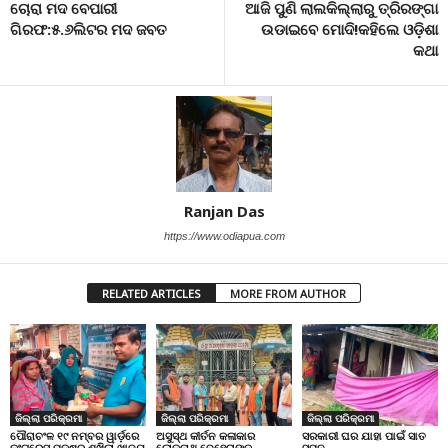
ଚୋରା ମଦ ବେପାରୀ
ଆଜି ପୁଣି ଲାଲକିଲ୍ଲାରୁ ତ୍ରିରଙ୍ଗା
ଗିରଫ:୫.୬ଲିଟର ମଦ ଜବତ
ଉଡାଇବେ ମୋଦି!କହିଲେ ଓଡ଼ିଶା
କଥା
Ranjan Das
https://www.odiapua.com
RELATED ARTICLES
MORE FROM AUTHOR
ଜିଲ୍ଲା ପରିକ୍ରମା
ଜିଲ୍ଲା ପରିକ୍ରମା
ଜିଲ୍ଲା ପରିକ୍ରମା
ପୌରାଚଂଳ ୧୯ ନମ୍ବର ୱାର୍ଡ଼ରେ
ଅସୁସ୍ଥ କୀର୍ତନ କଳାକାର
ସରକାରୀ ଘର ଯାହା ପାଇଁ ସାତ
କଂଗ୍ରେସ ପକ୍ଷରୁ ଶୁଖିଲା ଖାଦ୍ୟ
ଲୋକନାଥ ବେହେରାଙ୍କ
ସପନ