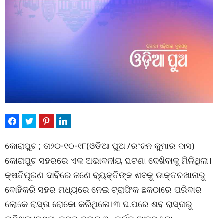
କୋରାପୁଟ ; ତା୨୦-୧୦-୧୮(ଓଡିଆ ପୁଅ /ରଂଜନ କୁମାର ଦାସ)
କୋରାପୁଟ ସହରରେ ଏକ ଅଭାବନୀୟ ଘଟଣା ଦେଖିବାକୁ ମିଳିଥିଲା।
କ୍ଷତିପୂରଣ ଦାବିରେ ଜଣେ ବ୍ୟକ୍ତିଙ୍କ ଶବକୁ ଡାକ୍ତରଖାନାରୁ
ବୋହିକରି ସହର ମଧ୍ୟରେ ନେଇ ଟ୍ରାଫିକ ଛକଠାରେ ପରିବାର
ଲୋକେ ରାସ୍ତା ରୋକୋ କରିଥିଲେ।୩ ଘ.ପରେ ଶବ ରାସ୍ତାରୁ