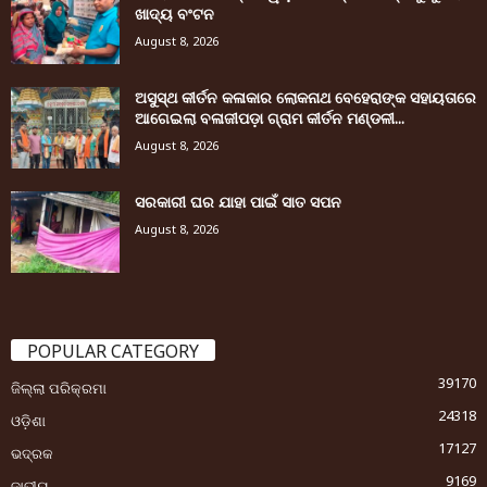
ଖାଦ୍ୟ ବଂଟନ
August 8, 2026
ଅସୁସ୍ଥ କୀର୍ତନ କଳାକାର ଲୋକନାଥ ବେହେରାଙ୍କ ସହାୟତାରେ
ଆଗେଇଲା ବଳାଜୀପଡ଼ା ଗ୍ରାମ କୀର୍ତନ ମଣ୍ଡଳୀ...
August 8, 2026
ସରକାରୀ ଘର ଯାହା ପାଇଁ ସାତ ସପନ
August 8, 2026
POPULAR CATEGORY
39170
ଜିଲ୍ଲା ପରିକ୍ରମା
24318
ଓଡ଼ିଶା
17127
ଭଦ୍ରକ
9169
ଜାତୀୟ