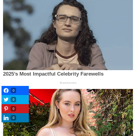
0
0
0
0