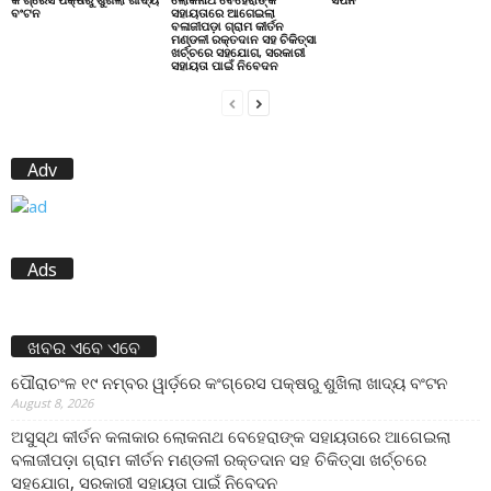
ବଂଟନ
ସହାୟତାରେ ଆଗେଇଲା
ବଳାଜୀପଡ଼ା ଗ୍ରାମ କୀର୍ତନ
ମଣ୍ଡଳୀ ରକ୍ତଦାନ ସହ ଚିକିତ୍ସା
ଖର୍ଚ୍ଚରେ ସହଯୋଗ, ସରକାରୀ
ସହାୟତା ପାଇଁ ନିବେଦନ
Adv
Ads
ଖବର ଏବେ ଏବେ
ପୌରାଚଂଳ ୧୯ ନମ୍ବର ୱାର୍ଡ଼ରେ କଂଗ୍ରେସ ପକ୍ଷରୁ ଶୁଖିଲା ଖାଦ୍ୟ ବଂଟନ
August 8, 2026
ଅସୁସ୍ଥ କୀର୍ତନ କଳାକାର ଲୋକନାଥ ବେହେରାଙ୍କ ସହାୟତାରେ ଆଗେଇଲା
ବଳାଜୀପଡ଼ା ଗ୍ରାମ କୀର୍ତନ ମଣ୍ଡଳୀ ରକ୍ତଦାନ ସହ ଚିକିତ୍ସା ଖର୍ଚ୍ଚରେ
ସହଯୋଗ, ସରକାରୀ ସହାୟତା ପାଇଁ ନିବେଦନ