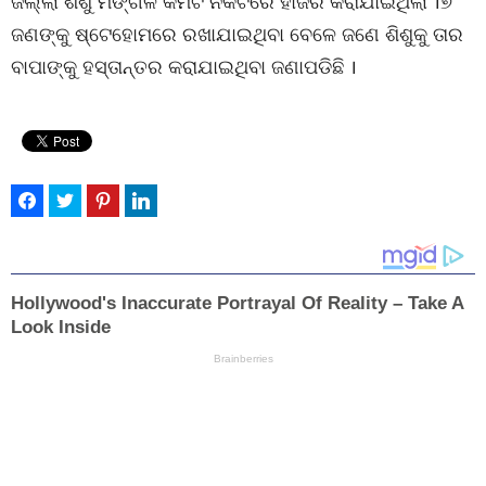
ଜିଲ୍ଲା ଶିଶୁ ମଙ୍ଗଳ କମିଟି ନିକଟରେ ହାଜର କରାଯାଇଥିଲା ।୭
ଜଣଙ୍କୁ ଷ୍ଟେହୋମରେ ରଖାଯାଇଥିବା ବେଳେ ଜଣେ ଶିଶୁକୁ ତାର
ବାପାଙ୍କୁ ହସ୍ତାନ୍ତର କରାଯାଇଥିବା ଜଣାପଡିଛି ।