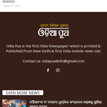
ଆଶଙ୍କା
August 8, 2026
Odia Pua is the first Odia Newspaper which is printed &
Published from New Delhi & first Odia mobile news site.
Contact us:
odiapuadelhi@gmail.com
EVEN MORE NEWS
ପୌରାଚଂଳ ୧୯ ନମ୍ବର ୱାର୍ଡ଼ରେ କଂଗ୍ରେସ ପକ୍ଷରୁ ଶୁଖିଲା
ଖାଦ୍ୟ ବଂଟନ