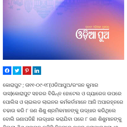
କୋରାପୁଟ ; ତା୧୧-୦୯-୧୮(ଓଡିଆପୁଅ/ରଂଜନ କୁମାର
ଦାସ)କୋରାପୁଟ ସହରର ବିଭିନ୍ନ ହୋଟେଲ ଓ ଗ୍ୟାରେଜ ଉପରେ
ପୋଲିସ ଓ ଚାଇଲଡ ଲାଇନର କର୍ମକର୍ତାମାନେ ଆଜି ଅପାରହ୍ନରେ
ଚଢାଉ କରି ୮ ଜଣ ଶିଶୁ ଶ୍ରମିକମାନଙ୍କୁ ଉଦ୍ଧାର କରିଥିଲେ
ବୋଲି ଜଣାପଡିଛି ।ଉଦ୍ଧାର କରାଯିବା ପରେ ୮ ଜଣ ଶିଶୁମାନଙ୍କୁ