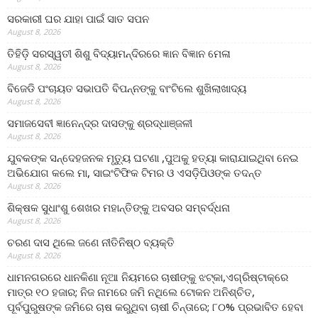
ସରକାରୀ ଘର ଯାହା ପାଇଁ ସାତ ସପନ
August 8, 2026
ତିହିଡି଼ ସରସ୍ୱତୀ ଶିଶୁ ବିଦ୍ୟାମନ୍ଦିରରେ ଜ୍ଞାନ ବିଜ୍ଞାନ ମେଳା
August 8, 2026
ବିଜେଡି ପଂଚାୟତ ସଭାପତି ବିପନ୍ନଙ୍କୁ ବାଂଟିଲେ ଶୁଖିଲାଖାଦ୍ୟ
August 8, 2026
ସମାଜସେବୀ ଜ୍ଞାନେନ୍ଦ୍ର ଦାସଙ୍କୁ ଶ୍ରଦ୍ଧାଞ୍ଜଳୀ
August 8, 2026
ଯୁବକଙ୍କ ସନ୍ଦେହଜନକ ମୃତ୍ୟୁ ଘଟଣା ,ପୁଅକୁ ହତ୍ୟା କାରାଯାଇଥିବା ନେଇ
ଅଭିଯୋଗ କଲେ ମା, ସାଇଂଟିଫିକ ଟିମର ଓ ଏସଡ଼ିପିଓଙ୍କ ତଦନ୍ତ
August 8, 2026
ଶିକ୍ଷକ ସୁଧାଂଶୁ ଶେଖର ମହାନ୍ତିଙ୍କୁ ଅବସର ସମ୍ବର୍ଦ୍ଧନା
August 8, 2026
ଚରଣ ଦାସ ଥିଲେ ଜଣେ ନୀତିନିଷ୍ଠ ବ୍ୟକ୍ତି
August 8, 2026
ଧାମନଗରରେ ଧାନକିଣା ନୂଆ ନିୟମରେ ଚାଷୀଙ୍କୁ ଝଟ୍‌କା,ଏଗ୍ରିଷ୍ଟାକ୍‌ରେ
ମାତ୍ର ୧୦ ହଜାର; ନିଜ ନାମରେ ଜମି ନଥିଲେ ଟୋକନ ଅନିଶ୍ଚିତ,
ପୂର୍ବପୁରୁଷଙ୍କ ଜମିରେ ଚାଷ କରୁଥିବା ଚାଷୀ ଚିନ୍ତାରେ; ୮୦% ପ୍ରଭାବିତ ହେବା