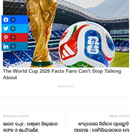
0
0
0
0
Previous article
Next article
ଭାରତ ବନ୍ଦ : ଗଞ୍ଜାମ ଜିଲ୍ଲାରେ
କଂଗ୍ରେସର ନିର୍ବାଚନ ପ୍ରସ୍ତୁତି
ସଫଳ ଓ ଶାନ୍ତିପୂର୍ଣ୍ଣ
ଆରମ୍ଭ ; ସେମିଲିଗୁଡାଠାରେ ମୋ