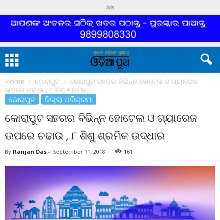
Ads
Home
କୋରାପୁଟ
କୋରାପୁଟ ସହରର ବିଭିନ୍ନ ହୋଟେଲ ଓ ଗ୍ୟାରେଜ
ଉପରେ ଚଢାଉ , ୮ ଶିଶୁ ଶ୍ରମିକ...
କୋରାପୁଟ
ଜିଲ୍ଲା ପରିକ୍ରମା
କୋରାପୁଟ ସହରର ବିଭିନ୍ନ ହୋଟେଲ ଓ ଗ୍ୟାରେଜ
ଉପରେ ଚଢାଉ , ୮ ଶିଶୁ ଶ୍ରମିକ ଉଦ୍ଧାର
By
Ranjan Das
-
September 11, 2018
161