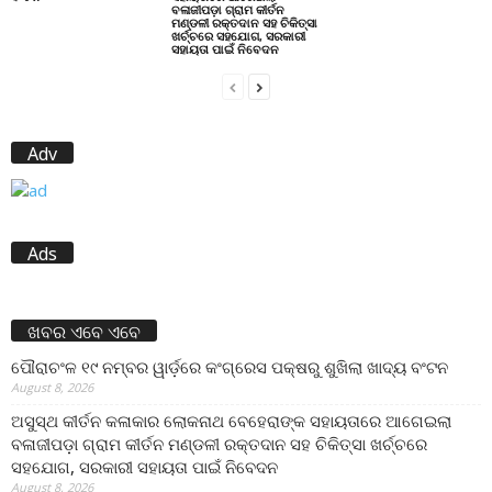
ବଳାଜୀପଡ଼ା ଗ୍ରାମ କୀର୍ତନ
ମଣ୍ଡଳୀ ରକ୍ତଦାନ ସହ ଚିକିତ୍ସା
ଖର୍ଚ୍ଚରେ ସହଯୋଗ, ସରକାରୀ
ସହାୟତା ପାଇଁ ନିବେଦନ
Adv
Ads
ଖବର ଏବେ ଏବେ
ପୌରାଚଂଳ ୧୯ ନମ୍ବର ୱାର୍ଡ଼ରେ କଂଗ୍ରେସ ପକ୍ଷରୁ ଶୁଖିଲା ଖାଦ୍ୟ ବଂଟନ
August 8, 2026
ଅସୁସ୍ଥ କୀର୍ତନ କଳାକାର ଲୋକନାଥ ବେହେରାଙ୍କ ସହାୟତାରେ ଆଗେଇଲା
ବଳାଜୀପଡ଼ା ଗ୍ରାମ କୀର୍ତନ ମଣ୍ଡଳୀ ରକ୍ତଦାନ ସହ ଚିକିତ୍ସା ଖର୍ଚ୍ଚରେ
ସହଯୋଗ, ସରକାରୀ ସହାୟତା ପାଇଁ ନିବେଦନ
August 8, 2026