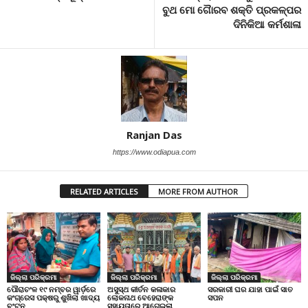
ବୁଥ ମୋ ଗୈାରବ ଶକ୍ତି ପ୍ରକଳ୍ପର
ଦିନିକିଆ କର୍ମଶାଳା
Ranjan Das
https://www.odiapua.com
RELATED ARTICLES
MORE FROM AUTHOR
ଜିଲ୍ଲା ପରିକ୍ରମା
ଜିଲ୍ଲା ପରିକ୍ରମା
ଜିଲ୍ଲା ପରିକ୍ରମା
ପୌରାଚଂଳ ୧୯ ନମ୍ବର ୱାର୍ଡ଼ରେ
ଅସୁସ୍ଥ କୀର୍ତନ କଳାକାର
ସରକାରୀ ଘର ଯାହା ପାଇଁ ସାତ
କଂଗ୍ରେସ ପକ୍ଷରୁ ଶୁଖିଲା ଖାଦ୍ୟ
ଲୋକନାଥ ବେହେରାଙ୍କ
ସପନ
ବଂଟନ
ସହାୟତାରେ ଆଗେଇଲା