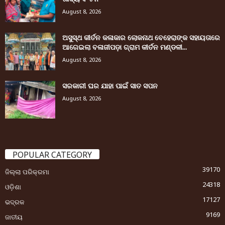
August 8, 2026
ଅସୁସ୍ଥ କୀର୍ତନ କଳାକାର ଲୋକନାଥ ବେହେରାଙ୍କ ସହାୟତାରେ
ଆଗେଇଲା ବଳାଜୀପଡ଼ା ଗ୍ରାମ କୀର୍ତନ ମଣ୍ଡଳୀ...
August 8, 2026
ସରକାରୀ ଘର ଯାହା ପାଇଁ ସାତ ସପନ
August 8, 2026
POPULAR CATEGORY
39170
ଜିଲ୍ଲା ପରିକ୍ରମା
24318
ଓଡ଼ିଶା
17127
ଭଦ୍ରକ
9169
ଜାତୀୟ