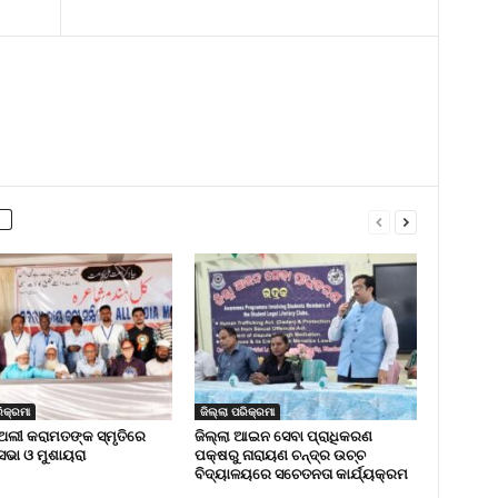
ିକ୍ରମା
ଜିଲ୍ଲା ପରିକ୍ରମା
ଅଲୀ କରାମତଙ୍କ ସ୍ମୃତିରେ
ଜିଲ୍ଲା ଆଇନ ସେବା ପ୍ରାଧିକରଣ
 ସଭା ଓ ମୁଶାୟରା
ପକ୍ଷରୁ ନାରାୟଣ ଚନ୍ଦ୍ର ଉଚ୍ଚ
ବିଦ୍ୟାଳୟରେ ସଚେତନତା କାର୍ଯ୍ୟକ୍ରମ