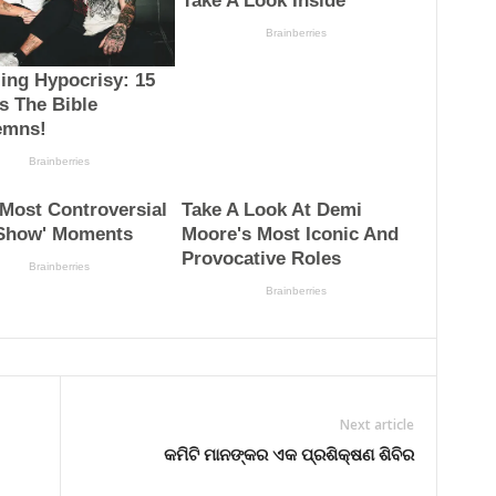
Next article
କମିଟି ମାନଙ୍କର ଏକ ପ୍ରଶିକ୍ଷଣ ଶିବିର