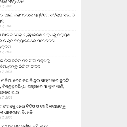
ସାଇ ସଙ୍ଗଠନ
 7, 2026
ତ ଅଲୀ କରାମତଙ୍କ ସ୍ମୃତିରେ ସାହିତ୍ୟ ସଭା ଓ
ୟରା
 7, 2026
ଲା ଆଇନ ସେବା ପ୍ରାଧିକରଣ ପକ୍ଷରୁ ନାରାୟଣ
୍ର ଉଚ୍ଚ ବିଦ୍ୟାଳୟରେ ସଚେତନତା
୍ୟକ୍ରମ
 7, 2026
କ ଜିଲା ଦଳିତ ମହାସଂଘ ପକ୍ଷରୁ
ାବିପନ୍ନଙ୍କୁ ରିଲିଫ ବଂଟନ
 7, 2026
ା ନାଳିଆ ରେବ କପାଳି,ଦୁଇ ସପ୍ତାହରେ ଦୁଇଟି
, ବିଷ୍ଣୁପୁରବିନ୍ଧା ରାସ୍ତାରେ ୩ ଫୁଟ ପାଣି,
ାଳରେ ଘାଇ
 7, 2026
ଫ ବଂଟନକୁ ନେଇ ବିଡିଓ ଓ ତହସିଲଦାରଙ୍କୁ
ଲା ଧାମନଗର ବିଜେଡି
 7, 2026
 ମା’ଙ୍କୁ ମୃତ ଦର୍ଶାଇ ଜମି ହଡ଼ପ