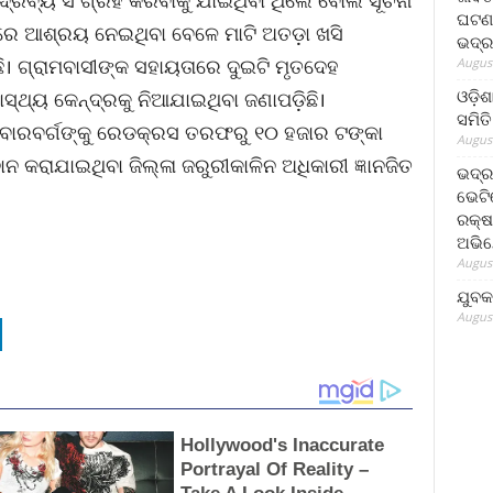
 ଦ୍ରବ୍ୟ ସଂଗ୍ରହ କରିବାକୁ ଯାଇଥିବା ଥିଲେ ବୋଲି ସୂଚନା
ଘଟଣା
୍ଭାରେ ଆଶ୍ରୟ ନେଇଥିବା ବେଳେ ମାଟି ଅତଡ଼ା ଖସି
ଭଦ୍ର
। ଗ୍ରାମବାସୀଙ୍କ ସହାୟତାରେ ଦୁଇଟି ମୃତଦେହ
August
ଓଡ଼ିଶ
ସ୍ଥ୍ୟ କେନ୍ଦ୍ରକୁ ନିଆଯାଇଥିବା ଜଣାପଡ଼ିଛି।
ସମିତି
ରିବାରବର୍ଗଙ୍କୁ ରେଡକ୍ରସ ତରଫରୁ ୧୦ ହଜାର ଟଙ୍କା
August
ନ କରାଯାଇଥିବା ଜିଲ୍ଳା ଜରୁରୀକାଳିନ ଅଧିକାରୀ ଜ୍ଞାନଜିତ
ଭଦ୍ର
ଭେଟି
ରକ୍ଷ
ଅଭି
August
ଯୁବକ
August