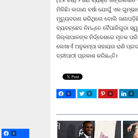
(୪୫ ବର୍ଷ) ୨ ଜଣ ବ୍ୟକ୍ତି ଜଙ୍ଗଲଜାତ
ମିଳିଛି। ଲଗାଣ ବର୍ଷା ଯୋଗୁଁ ଏକ ଗୁମ
ମୃତ୍ୟୁବରଣ କରିଥିଲେ ବୋଲି ଜଣାପଡ଼ିଛି
ବ୍ୟବଚ୍ଛେଦ ନିମନ୍ତେ ବୈପାରିଗୁଡା ସ୍ୱା
ଜିଲ୍ଲାପାଳଙ୍କ ନିର୍ଦ୍ଦେଶରେ ମୃତକ ପ
ଲେଖାଏଁ ଅନୁକମ୍ପା ସହାୟତା ରାଶି ପ୍ରଦା
ତ୍ରୀପାଠୀ ପ୍ରକାଶ କରିଛନ୍ତି।
0
0
0
0
0