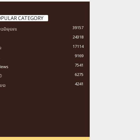
OPULAR CATEGORY
39157
ା ପରିକ୍ରମା
24318
17114
କ
9169
ୟ
7541
News
6275
ି
4241
ୁଝର