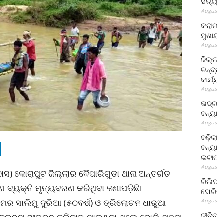
ସତ୍ୟ
August
କରାମ
ମୁଶା
August
ଜିଲ୍
ଚନ୍ଦ
କାର୍ଯ
August
ଭଦ୍ର
ବନ୍ୟ
August
ବଢ଼ିଲ
ବନ୍ୟା
ଇଟାପ
August
ସ) କୋରାପୁଟ ଜିଲ୍ଲାର ବୈପାରିଗୁଡା ଥାନା ଅନ୍ତର୍ଗତ
ରିଲି
 ବ୍ୟକ୍ତି ମୃତ୍ୟବରଣ କରିଥିବା ଜଣାପଡ଼ିଛି।
ଘେରି
August
ାମର ସାଲିମୁ ଦୁରିଆ (୫୦ବର୍ଷ) ଓ ତ୍ରିଲୋଚନ ଧାରୁଆ
ଜୀବିତ