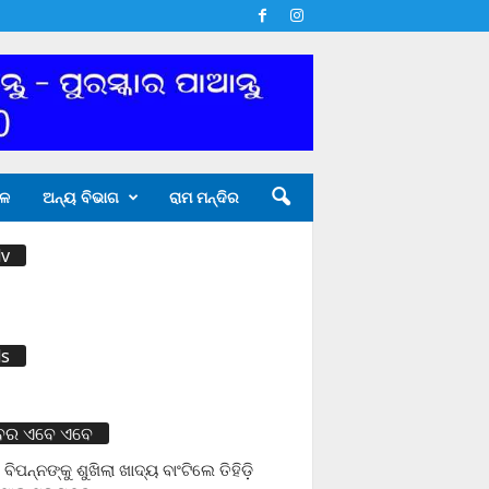
ଳ
ଅନ୍ୟ ବିଭାଗ
ରାମ ମନ୍ଦିର
v
s
ବର ଏବେ ଏବେ
 ବିପନ୍ନଙ୍କୁ ଶୁଖିଲା ଖାଦ୍ୟ ବାଂଟିଲେ ତିହିଡି଼