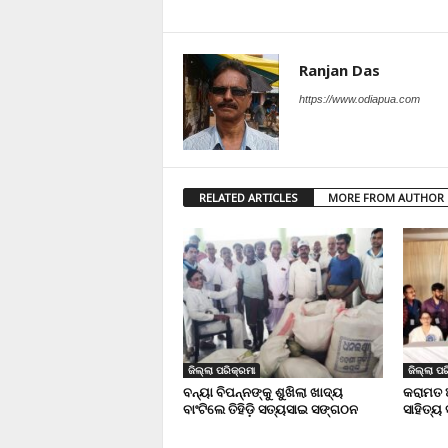
Ranjan Das
https://www.odiapua.com
RELATED ARTICLES
MORE FROM AUTHOR
ଜିଲ୍ଲା ପରିକ୍ରମା
ଜିଲ୍ଲା ପର
ବନ୍ୟା ବିପନ୍ନଙ୍କୁ ଶୁଖିଲା ଖାଦ୍ୟ
କରାମତ 
ବାଂଟିଲେ ତିହିଡି଼ ସତ୍ୟସାଇ ସଙ୍ଗଠନ
ସାହିତ୍ୟ