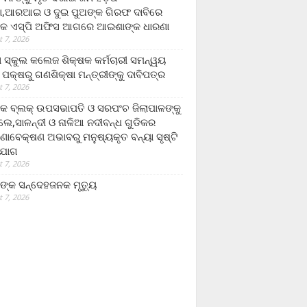
,ଆରଆଇ ଓ ଦୁଇ ପୁଅଙ୍କ ଗିରଫ ଦାବିରେ
କ ଏସ୍‌ପି ଅଫିସ ଆଗରେ ଆଇଶାଙ୍କ ଧାରଣା
 7, 2026
ା ସ୍କୁଲ କଲେଜ ଶିକ୍ଷକ କର୍ମଚାରୀ ସମନ୍ୱୟ
 ପକ୍ଷରୁ ଗଣଶିକ୍ଷା ମନ୍ତ୍ରୀଙ୍କୁ ଦାବିପତ୍ର
 7, 2026
କ ବ୍ଲକ୍ ଉପସଭାପତି ଓ ସରପଂଚ ଜିଲାପାଳଙ୍କୁ
ଲେ,ସାଳନ୍ଦୀ ଓ ନାଳିଆ ନଦୀବନ୍ଧ ଗୁଡିକର
ଣାବେକ୍ଷଣ ଅଭାବରୁ ମନୁଷ୍ୟକୃତ ବନ୍ୟା ସୃଷ୍ଟି
ଯୋଗ
 7, 2026
ଙ୍କ ସନ୍ଦେହଜନକ ମୃତ୍ୟୁ
 7, 2026