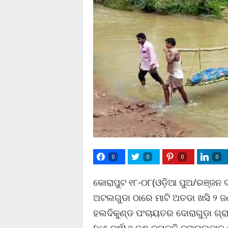
0
0
0
0
କୋରାପୁଟ ୧୮-୦୮(ଓଡ଼ିଆ ପୁଅ/ରଞ୍ଜନ ଦା
ଅଟଲଗୁଡା ଠାରେ ମାଟି ଅତଡା ଖସି ୨ ଜଣ
ହଲଦିକୁଣ୍ଡ ପଂଚାୟତର ଦୋରାଗୁଡ଼ା ଗ୍ର