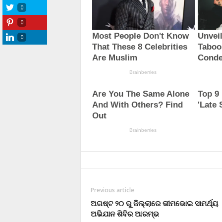
0
0
0
Previous article
ଅଗଷ୍ଟ ୨୦ ରୁ ଜିଲ୍ଲାରେ ଭୀମଭୋଇ ସାମର୍ଥ୍ୟ
ଅଭିଯାନ ଶିବିର ଆରମ୍ଭ