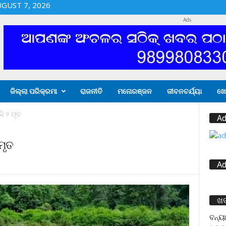
UGUST 7, 2026
Ads
ଜିଲ୍ଲା ପରିକ୍ରମା
ରାଜନୀତି
ମନୋରଞ୍ଜନ
ଜୀବନଚର୍ଯ୍ୟା
ଖେ
ି ୨ ମୃତ
Ad
ମୃତ
Ad
ଖ
ବନ୍ୟା