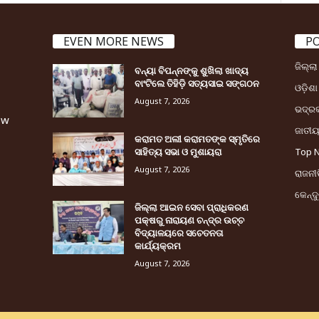
EVEN MORE NEWS
P
ଜିଲ୍ଲ
ବନ୍ୟା ବିପନ୍ନଙ୍କୁ ଶୁଖିଲା ଖାଦ୍ୟ
ବାଂଟିଲେ ତିହିଡି଼ ସତ୍ୟସାଇ ସଙ୍ଗଠନ
ଓଡ଼ିଶା
August 7, 2026
ଭଦ୍ର
ew
ଜାତୀ
କରାମତ ଅଲୀ କରାମତଙ୍କ ସ୍ମୃତିରେ
ସାହିତ୍ୟ ସଭା ଓ ମୁଶାୟରା
Top 
August 7, 2026
ରାଜନୀତ
କେନ୍ଦ
ଜିଲ୍ଲା ଆଇନ ସେବା ପ୍ରାଧିକରଣ
ପକ୍ଷରୁ ନାରାୟଣ ଚନ୍ଦ୍ର ଉଚ୍ଚ
ବିଦ୍ୟାଳୟରେ ସଚେତନତା
କାର୍ଯ୍ୟକ୍ରମ
August 7, 2026