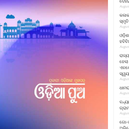
ଦେହା
August
କଳାକ
ସ୍ମୃତ
August
ଓଡ଼ିଶ
ହବିବ
August
ରାଜ୍
ହେଲା
ଏନଫୋ
ସ୍ୱୟ
August
ଧାମର
August
ବନ୍ୟ
ଗ୍ରା
August
ଗୋ-ଖ
ଅଭିଯ