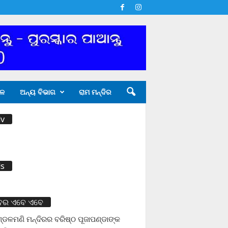
ଳ
ଅନ୍ୟ ବିଭାଗ
ରାମ ମନ୍ଦିର
v
s
ବର ଏବେ ଏବେ
ଡଳମଣି ମନ୍ଦିରର ବରିଷ୍ଠ ପୂଜାପଣ୍ଡାଙ୍କ