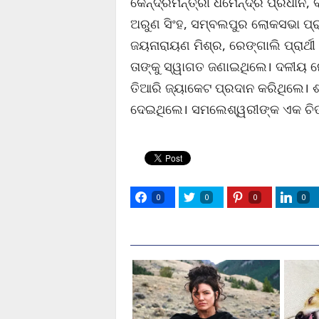
କେନ୍ଦ୍ରମନ୍ତ୍ରୀ ଧର୍ମେନ୍ଦ୍ର ପ୍ରଧାନ,
ଅରୁଣ ସିଂହ, ସମ୍ବଲପୁର ଲୋକସଭା ପ୍ରାର
ଜୟନାରାୟଣ ମିଶ୍ର, ରେଙ୍ଗାଲି ପ୍ରାର୍
ତାଙ୍କୁ ସ୍ୱାଗତ ଜଣାଇଥିଲେ। ଦଳୀୟ ନ
ତିଆରି ଜ୍ୟାକେଟ ପ୍ରଦାନ କରିଥିଲେ। ଶ
ଦେଇଥିଲେ। ସମଲେଶ୍ୱରୀଙ୍କ ଏକ ଚିତ୍
0
0
0
0