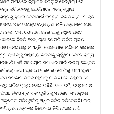
 ଖଣିଜ ପଦାର୍ଥରେ ବ୍ୟାପକ ହରିଲୁଟ ହେଉଥିଲା। ସେ
 ବନ୍ଦ କରିଦେବାରୁ ଯେଉଁମାନେ ଏତଦ୍ ଦ୍ୱାରା
ରାସ୍ତାରୁ ହଟାଇ ଦେବାପାଇଁ ଉଦ୍ୟମ ଚଳାଇଛନ୍ତି। ମାତ୍ର
ହାନଦୀ ଏବଂ ହୀରାକୁଦ ବନ୍ଧ ଥିବା ଭଳି ଅଞ୍ଚଳରେ ଚାଷୀ
ାଗ୍ୟଜନକ। ପାଣି ଯୋଗାଇ ଦେଇ ପାରୁ ନଥିବା ରାଜ୍ୟ
ଭାବରେ ବିକ୍ରି ହେବ, ଚାଷୀ ଯେପରି ଉଚିତ ମୂଲ୍ୟ
୍ଷେପ ନେଇପାରୁ ନାହାନ୍ତି। ରୋଗପୋକ ଲାଗିଲେ ସରକାର
୍ର ଚାଷୀଙ୍କୂୁ ସାହାଯ୍ୟ କରିବାକୁ ଚାହୁଁଥିବା ବେଳେ ରାଜ୍ୟ
ଉଛନ୍ତି। ଏହି ସମସ୍ୟାର ସମାଧାନ ପାଇଁ ଉଭୟ କେନ୍ଦ୍ର
ରିବାକୁ ହେବ। ପ୍ରଥମ ଚରଣର ଭୋଟିଂରୁ ଯାହା ସୂଚନା
ିଜେପି ସରକାର ଗଠିତ ହେବାକୁ ଯାଉଛି। ସେ କହିଲେ ଯେ
େତୁ ଗରିବ ରାଜ୍ୟ ହୋଇ ରହିଛି। ଜଳ, ଜମି, ଜଙ୍ଗଲ ଓ
ାଫିଆ, ଚିଟଫଣ୍ଡ ଏବଂ ଦୁର୍ନୀତିକୁ ସରକାର ସଂରକ୍ଷଣ
୍ଷମତା ପରିସ୍ଥିତିକୁ ଅଧିକ ଜଟିଳ କରିଦେଉଛି। ଉତ୍
ଣି ଥିବା ଅଞ୍ଚଳର ବିକାଶରେ କିଛି ଅଂଶର ଅର୍ଥ