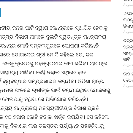
August
ଏରେଇ
୩୦ରୁ
ଜିଲା
ୟ ଜନତା ପାର୍ଟି ଦ୍ୱାରା କେନ୍ଦ୍ରରେ ସ୍ଥାପିତ ହେବାକୁ
August
୍ସ୍ୟ ବିଭାଗ ନାମରେ ଦୁଇଟି ସ୍ୱତନ୍ତ୍ର ମନ୍ତ୍ରାଳୟ
ଭଦ୍
ରେନ୍ଦ୍ର ମୋଦି ସମ୍ବଲପୁରରେ ଘୋଷଣା କରିଛନ୍ତି।
ପ୍ରକ
ସାମ୍
େଶରେ ଯୋଗଦେଇ ଶ୍ରୀ ମୋଦି କହିଲେ ଯେ, ଜଳ
ଦାବି
ୀ ଜଳକୁ କ୍ଷେତକୁ ପହଞ୍ଚାଇବାର କାମ କରିବ। ଚାଷୀଙ୍କ
August
ୟ ସାହାଯ୍ୟ ଆସିବ। କେହି ଦଲାଲ ଏଥିରେ ହାତ
ଉପ ମୁ
ବୈଠକ
ାର୍ଡ଼ ବ୍ୟବସ୍ଥାର ସମ୍ପ୍ରସାରଣ କରାଯିବ। ଓଡ଼ିଶା ରାଜ୍ୟ
August
ଷମତା ଫଳରେ ଚାଷୀଙ୍କ ପାଇଁ କରାଯାଇଥିବା ଯୋଜନାରୁ
ାନ ହୋଇପାରୁ ନଥିବା ସେ ଅଭିଯୋଗ କରିଛନ୍ତି।
ମତ୍ସ୍ୟ ମନ୍ତ୍ରାଳୟ ମତ୍ସ୍ୟଜୀବୀଙ୍କ ବିକାଶ ପ୍ରତି
େ ୧୦ ହଜାର କୋଟି ଟଙ୍କା ଖର୍ଚ୍ଚ କରାଯିବ। ସେ କହିଲେ
ିଥିବାରୁ ବିକାଶର ଲାଭ ତଳସ୍ତର ପର୍ଯ୍ୟନ୍ତ ପହଞ୍ଚିପାରୁ