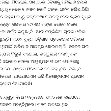
ଲା। ମିନେରାଲ ପାଣ୍ଠିରେ ଓଡ଼ିଶାକୁ ମିଳିଲା ୬ ହଜାର
ିରୁ କେବଳ ୧ ହଜାର କୋଟି ଟଙ୍କା ଖର୍ଚ୍ଚ କରିପାରିଛି।
ି ରହିଛି। କିନ୍ତୁ ଟଙ୍କିକିଆ ଚାଉଳକୁ ନେଇ ଭ୍ରମ ସୃଷ୍ଟି
 କେନ୍ଦ୍ର ସରକାର ୨୯/୩୦ ଟଙ୍କା ଦରରେ ଚାଉଳ
୍କା ଖର୍ଚ୍ଚ କରୁଛନ୍ତି। ଆଉ ଟଙ୍କିକିଆ ଚାଉଳ ଓଡ଼ିଶା
ନ୍ତି। ୨୦୨୨ ସୁଦ୍ଧା ଓଡ଼ିଶାର ପ୍ରତ୍ୟେକ ପରିବାର
ସେଥିପାଇଁ ଅଭିଯାନ ଆରମ୍ଭ ହୋଇଗଲାଣି। କେବଳ ଘର
ଭାଗ୍ୟର ବିଜୁଳୀ ସଂଯୋଗ, ଉଜ୍ୱଳାର ବଲବ୍ ଏବଂ
ପି ସରକାର ହେଲେ ଆୟୁଷ୍ମାନ ଭାରତ ଯୋଜନାକୁ
େ ଯେ, ପଶ୍ଚିମ ଓଡ଼ିଶାରେ ବିମାନବନ୍ଦର, ବିଭିନ୍ନ
କରଣ, ଆଇଆଇଏମ ଭଳି ଶିକ୍ଷାନୁଷ୍ଠାନ ପ୍ରଦାନ
ଦକ୍ଷେପ ନିଆଯାଇଛି।
ଝାରସୁଗୁଡ଼ା ବିମାନ ବନ୍ଦରରେ ଅବତରଣ କଲାପରେ
ଳରେ ପହଞ୍ଚିଥିଲେ। ମଞ୍ଚ ଉପରେ ଥିବା