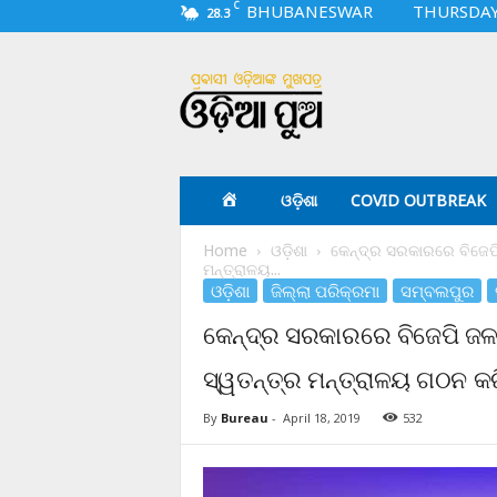
C
BHUBANESWAR
THURSDAY,
28.3
O
d
i
a
p
u
a
ଓଡ଼ିଶା
COVID OUTBREAK
.
c
Home
ଓଡ଼ିଶା
କେନ୍ଦ୍ର ସରକାରରେ ବିଜେପି
o
ମନ୍ତ୍ରାଳୟ...
m
ଓଡ଼ିଶା
ଜିଲ୍ଲା ପରିକ୍ରମା
ସମ୍ବଲପୁର
କେନ୍ଦ୍ର ସରକାରରେ ବିଜେପି ଜଳ
ସ୍ୱତନ୍ତ୍ର ମନ୍ତ୍ରାଳୟ ଗଠନ କର
By
Bureau
-
April 18, 2019
532