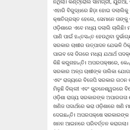
ନଥିଲା। କଣ୍ଟ୍ରୋଲ ସାମଗ୍ରୀ, ୟୁରିଆ,
ଏହାରି ବିରୁଦ୍ଧରେ ଛିଡ଼ା ହୋଇ ଦଲାଲିକୁ
କ୍ଷତିଗ୍ରସ୍ତ ହେଲେ, ସେମାନେ ତାଙ୍କୁ 
ଓଡ଼ିଶାରେ ଏବେ ମଧ୍ୟ ଦଲାଲି ଚାଲିଛି। ମ
ପାଣି ପାଇଁ ହନ୍ତସନ୍ତ ହେଉଥିବା ଦୁର୍ଭ
ସରକାର ଚାଷୀର ଉତ୍ପାଦନ ଯେଭଳି ଠିକ୍ 
ପାଇବ ସେ ଦିଗରେ ମଧ୍ୟ ଯଥାର୍ଥ ପଦକ
କିଛି କରୁନାହାନ୍ତି। ଅପରପକ୍ଷରେ, କେନ୍ଦ
ସରକାର ଅଳ୍ପ ଚାଷୀଙ୍କ ତାଲିକା ଯୋଗା
ଏବଂ ରାଜ୍ୟରେ ବିଜେପି ସରକାର ଗଠନ କ
ମିଳୁଛି ଦିଲ୍ଲୀ ଏବଂ ଭୁବନେଶ୍ୱରରେ ବ
ଓଡ଼ିଶା ରାଜ୍ୟ ସରକାରଙ୍କ ଅପାରଗତା ହ
ଖଣିଜ ପଦାର୍ଥରେ ଭରା ଓଡ଼ିଶାରେ ଖଣି ମ
ଦେଇଛନ୍ତି। ଅପରପକ୍ଷେ ସରକାରଙ୍କ ଅକ
ଖନନ ଆଇନରେ ପରିବର୍ତ୍ତନ କରାଗଲା। ଖ