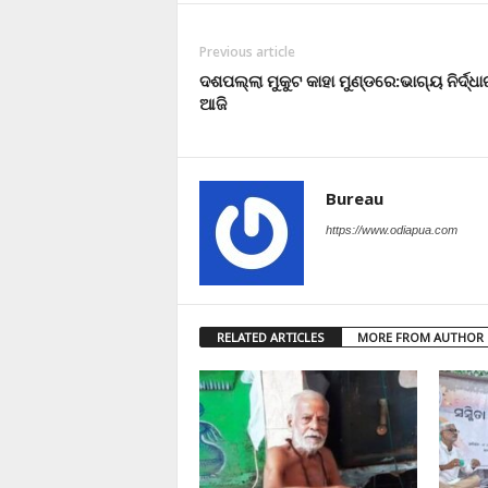
Previous article
ଦଶପଲ୍ଲା ମୁକୁଟ କାହା ମୁଣ୍ଡରେ:ଭାଗ୍ୟ ନିର୍ଦ୍ଧ
ଆଜି
Bureau
https://www.odiapua.com
RELATED ARTICLES
MORE FROM AUTHOR