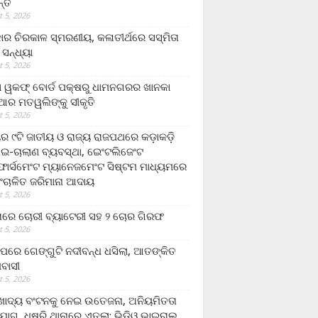
ନ୍ତ
 5, 2026
ାର ଚିରକାଳ ସ୍ମରଣୀୟ, କଳାତୀର୍ଥରେ ସସ୍ମିତା
ି ସନ୍ଧ୍ୟା
 5, 2026
ା ୱକଫ୍ ବୋର୍ଡ ପକ୍ଷରୁ ଧାମନଗରର ଖାନକା
ିଆର ମତୱଲିଙ୍କୁ ସୀକୃତି
 5, 2026
ୟର ୯ଟି ଜାତୀୟ ଓ ରାଜ୍ୟ ରାଜପଥରେ କଡ଼ାକଡ଼ି
 ଇ-ଚାଲାଣ ବ୍ୟବସ୍ଥା, ଇେଂଟଲିଜେଂଟ
ର୍ସମେଂଟ ମ୍ୟାନେଜମେଂଟ ସିଷ୍ଟମ ମାଧ୍ୟମରେ
ଂଚାଳିତ ଜରିମାନା ଆଦାୟ
 5, 2026
ାରେ ଚୋରୀ ବ୍ୟାଟେରୀ ସହ ୨ ଚୋର ଗିରଫ
 5, 2026
ାପରେ ଗେଙ୍ଗୁଟି ନଦୀବନ୍ଧ ଧସିଲା, ଆତଙ୍କିତ
ମବାସୀ
 5, 2026
ାଦ୍ୟ ବଂଟନକୁ ନେଇ ଉତେଜନା, ଅନିୟମିତତା
ୋଗ, ଧୁଷୁରି ଥାନାରେ ଏତଲା; ଭିଡିଓ ଭାଇରାଲ