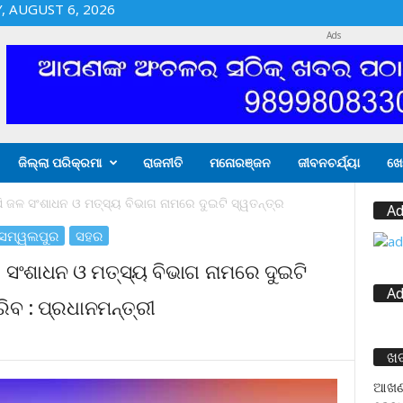
 AUGUST 6, 2026
Ads
ଜିଲ୍ଲା ପରିକ୍ରମା
ରାଜନୀତି
ମନୋରଞ୍ଜନ
ଜୀବନଚର୍ଯ୍ୟା
ଖେ
 ଜଳ ସଂଶାଧନ ଓ ମତ୍ସ୍ୟ ବିଭାଗ ନାମରେ ଦୁଇଟି ସ୍ୱତନ୍ତ୍ର
Ad
ସମ୍ୱଲପୁର
ସହର
 ସଂଶାଧନ ଓ ମତ୍ସ୍ୟ ବିଭାଗ ନାମରେ ଦୁଇଟି
Ad
ିବ : ପ୍ରଧାନମନ୍ତ୍ରୀ
ଖ
ଆଖଣ୍