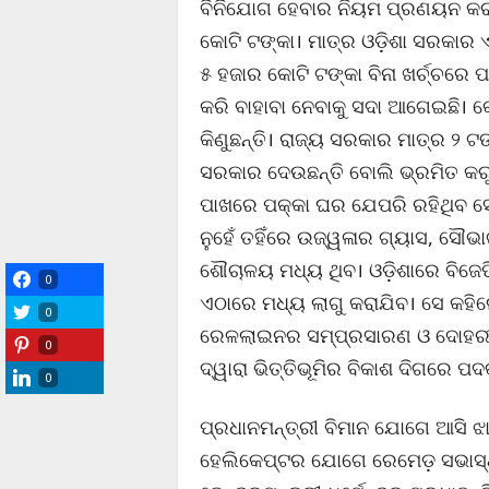
ବିନିଯୋଗ ହେବାର ନିୟମ ପ୍ରଣୟନ କରାଗ
କୋଟି ଟଙ୍କା। ମାତ୍ର ଓଡ଼ିଶା ସରକାର ଏଥ
୫ ହଜାର କୋଟି ଟଙ୍କା ବିନା ଖର୍ଚ୍ଚରେ ପଡ଼
କରି ବାହାବା ନେବାକୁ ସଦା ଆଗେଇଛି।
କିଣୁଛନ୍ତି। ରାଜ୍ୟ ସରକାର ମାତ୍ର ୨ ଟଙ
ସରକାର ଦେଉଛନ୍ତି ବୋଲି ଭ୍ରମିତ କରୁଛ
ପାଖରେ ପକ୍କା ଘର ଯେପରି ରହିଥିବ 
ନୁହେଁ ତହିଁରେ ଉଜ୍ୱଳାର ଗ୍ୟାସ, ସୌ
ଶୌଚାଳୟ ମଧ୍ୟ ଥିବ। ଓଡ଼ିଶାରେ ବିଜେ
0
ଏଠାରେ ମଧ୍ୟ ଲାଗୁ କରାଯିବ। ସେ କହିଲ
0
ରେଳଲାଇନର ସମ୍ପ୍ରସାରଣ ଓ ଦୋହରୀ
0
ଦ୍ୱାରା ଭିତ୍ତିଭୂମିର ବିକାଶ ଦିଗରେ ପ
0
ପ୍ରଧାନମନ୍ତ୍ରୀ ବିମାନ ଯୋଗେ ଆସି 
ହେଲିକେପ୍ଟର ଯୋଗେ ରେମେଡ଼ ସଭାସ୍ଥ