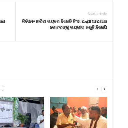
Next article
ାରଣ
ନିର୍ବାଚନ ହାରିବା ଭୟରେ ବିଜେଡି ହିଂସା ପନ୍ଥା ଆପଣାଇ
ଭୋଟରଙ୍କୁ ଭୟଭୀତ କରୁଛି:ବିଜେପି