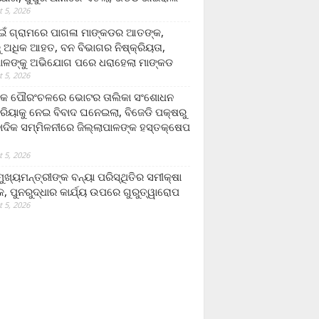
 5, 2026
ଁ ଗ୍ରାମରେ ପାଗଳା ମାଙ୍କଡର ଆତଙ୍କ,
 ଅଧିକ ଆହତ, ବନ ବିଭାଗର ନିଷ୍କ୍ରିୟତା,
ପାଳଙ୍କୁ ଅଭିଯୋଗ ପରେ ଧରାହେଲା ମାଙ୍କଡ
 5, 2026
ରକ ପୌରଂଚଳରେ ଭୋଟର ତାଲିକା ସଂଶୋଧନ
୍ରିୟାକୁ ନେଇ ବିବାଦ ଘନେଇଲା, ବିଜେଡି ପକ୍ଷରୁ
ବାଦିକ ସମ୍ମିଳନୀରେ ଜିଲ୍ଲାପାଳଙ୍କ ହସ୍ତକ୍ଷେପ
 5, 2026
ଖ୍ୟମନ୍ତ୍ରୀଙ୍କ ବନ୍ୟା ପରିସ୍ଥିତିର ସମୀକ୍ଷା
, ପୁନରୁଦ୍ଧାର କାର୍ଯ୍ୟ ଉପରେ ଗୁରୁତ୍ୱାରୋପ
 5, 2026