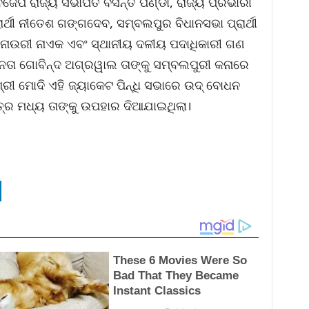
 ବିଜେପି ରାଜ୍ୟ ସଭାପତି ବସନ୍ତ ପଣ୍ଡା, ରାଜ୍ୟ ପ୍ରଭାରୀ
୍ଥୀ ନୀତେଶ ଗଙ୍ଗଦେବ, ସମ୍ବଲପୁର ବିଧାନସଭା ପ୍ରାର୍ଥୀ
ଥୀ ନାଉରୀ ନାଏକ ଏବଂ ସ୍ଥାନୀୟ ଦଳୀୟ ପଦାଧିକାରୀ ଗଣ
େତା ଗୋବିନ୍ଦ ଅଗ୍ରୱାଲ ତାଙ୍କୁ ସମ୍ବଲପୁରୀ କନାରେ
୍ରୀ ମୋଦି ଏହି ଜ୍ୟାକେଟ ପିନ୍ଧି ସଭାରେ ଉଦ୍ ବୋଧନ
ର ମଧ୍ୟ ତାଙ୍କୁ ଉପହାର ଦିଆଯାଇଥିଲା।