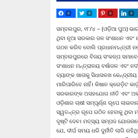
0
0
0
0
ସମ୍ବଲପୁର, ୧୮/୪ – (ଓଡ଼ିଆ ପୁଅ) ଭାରତୀ
ଥିବା ନୂଆ ସରକାର ଜଳ ସଂଶାଧନ ଏବଂ ମତ
ଗଠନ କରିବ ବୋଲି ପ୍ରଧାନମନ୍ତ୍ରୀ ନ
ସମ୍ବଲପୁରରେ ବିଜୟ ସଂକଳ୍ପ ସମାବ
ସଂଶାଧନ ମନ୍ତ୍ରାଳୟ ବର୍ଷାଜଳ ଏବଂ ନଦ
ବ୍ୟାଙ୍କ ଖାତାକୁ ସିଧାସଳଖ କେନ୍ଦ୍ରୀ
ମାରିପାରିବେ ନାହିଁ। କିଷାନ କ୍ରେଡ଼ିଟ କ
ସରକାରଙ୍କ ଅସହଯୋଗ ନୀତି ଏବଂ ଅକ୍
ଓଡ଼ିଶାର ଚାଷୀ ସମ୍ପୂର୍ଣ୍ଣ ରୂପେ ଲାଭବ
ସ୍ୱତନ୍ତ୍ର ରୂପେ ଗଠିତ ହେବାକୁ ଥିବା 
ଦୃଷ୍ଟି ଦେବ। ମତ୍ସ୍ୟ ସମ୍ପଦ ଯୋଜନାର
ଯେ, ଦୀର୍ଘ ସମୟ ଧରି ଦୁର୍ନୀତି ଲାଗି ରହ