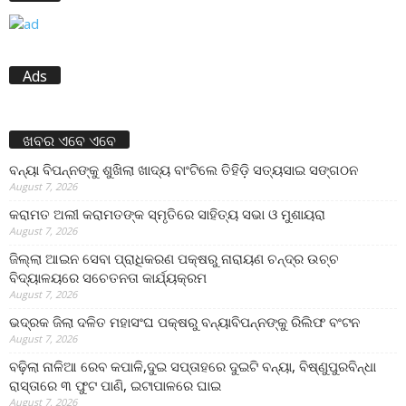
Ads
ଖବର ଏବେ ଏବେ
ବନ୍ୟା ବିପନ୍ନଙ୍କୁ ଶୁଖିଲା ଖାଦ୍ୟ ବାଂଟିଲେ ତିହିଡି଼ ସତ୍ୟସାଇ ସଙ୍ଗଠନ
August 7, 2026
କରାମତ ଅଲୀ କରାମତଙ୍କ ସ୍ମୃତିରେ ସାହିତ୍ୟ ସଭା ଓ ମୁଶାୟରା
August 7, 2026
ଜିଲ୍ଲା ଆଇନ ସେବା ପ୍ରାଧିକରଣ ପକ୍ଷରୁ ନାରାୟଣ ଚନ୍ଦ୍ର ଉଚ୍ଚ
ବିଦ୍ୟାଳୟରେ ସଚେତନତା କାର୍ଯ୍ୟକ୍ରମ
August 7, 2026
ଭଦ୍ରକ ଜିଲା ଦଳିତ ମହାସଂଘ ପକ୍ଷରୁ ବନ୍ୟାବିପନ୍ନଙ୍କୁ ରିଲିଫ ବଂଟନ
August 7, 2026
ବଢ଼ିଲା ନାଳିଆ ରେବ କପାଳି,ଦୁଇ ସପ୍ତାହରେ ଦୁଇଟି ବନ୍ୟା, ବିଷ୍ଣୁପୁରବିନ୍ଧା
ରାସ୍ତାରେ ୩ ଫୁଟ ପାଣି, ଇଟାପାଳରେ ଘାଇ
August 7, 2026