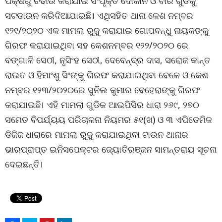
ପକ୍ଷରୁ ଚଢାଉ କରାଯାଇ ସଂପୃକ୍ତ ଦୋକାନ ଓ ବାର ଗୁଡିକୁ
ସଟଡାଉନ କରିଦିଆଯାଇଛି। ଏଥିସହିତ ଥାନା କେଶ ନମ୍ବର
୧୨୧/୨୦୨୦ ଏକ ମାମଲା ରୁଜୁ କରାଯାଇ ଗୋପବନ୍ଧୁ ନାୟକଙ୍କୁ
ଗିରଫ କରାଯାଇଥିବା ସହ କେଶନମ୍ବର ୧୨୨/୨୦୨୦ ରେ
ବଙ୍ଗାଳି ସେଠୀ, ନୃସିଂହ ସେଠୀ, ଦେବେନ୍ଦ୍ର ଦାସ, ସରୋଜ କାନ୍ତ
ରାଉତ ଓ ହିମାଂଶୁ ସିଂଙ୍କୁ ଗିରଫ କରାଯାଇଥିବା ବେଳେ ଓ କେଶ
ନମ୍ବର ୧୨୩/୨୦୨୦ରେ ସୁନିଲ କୁମାର ବେହେରାଙ୍କୁ ଗିରଫ
କରାଯାଇଛି। ଏହି ମାମଲା ଗୁଡିକ ଆଇପିସିର ଧାରା ୨୬୯, ୨୭୦
ସମେତ ବିପର୍ଯ୍ୟୟ ପରିଚାଳନା ନିୟମର ୫୧(ଖ) ଓ ୩ ଏପିଡେମିକ
ଡିଜିଜ ଧାରାରେ ମାମଲା ରୁଜୁ କରାଯାଇଥିବା ଟାଉନ ଥାନାର
ଭାରପ୍ରାପ୍ତ ଇନିସପେକ୍ଟର ଜ୍ୟୋତିରଞ୍ଜନ ସାମନ୍ତରାୟ ସୂଚନା
ଦେଇଛନ୍ତି।