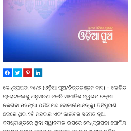
କେନ୍ଦ୍ରାପଡା ୨୫/୭ (ଓଡ଼ିଆ ପୁଅ/ଚିତ୍ତରଞ୍ଜନ ଦାସ) – କୋଭିଡ
ପ୍ରୋଟକଲକୁ ଅନୁସରଣ ନକରି ସାମାଜିକ ଦ୍ୱରତା ରକ୍ଷା
ନକରିବା ମହଙ୍ଗା ପଡିଛି ମଦ ଦୋକାନୀମାନଙ୍କୁ। ତିନିମୁହାଣି
ଛକରେ ଥିବା ୨ଟି ମଦବାର ଏବଂ କାଉଁଟର ସମେତ ନୂଆ
ବସଷ୍ଟାଣ୍ଡରେ ଥିବା ସ୍ୱାଦବାର ଉପରେ କେନ୍ଦ୍ରାପଡା ପୋଲିସ