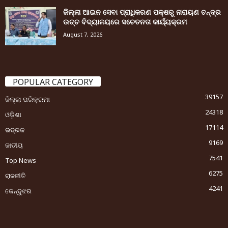
ଜିଲ୍ଲା ଆଇନ ସେବା ପ୍ରାଧିକରଣ ପକ୍ଷରୁ ନାରାୟଣ ଚନ୍ଦ୍ର
ଉଚ୍ଚ ବିଦ୍ୟାଳୟରେ ସଚେତନତା କାର୍ଯ୍ୟକ୍ରମ
August 7, 2026
POPULAR CATEGORY
39157
ଜିଲ୍ଲା ପରିକ୍ରମା
24318
ଓଡ଼ିଶା
17114
ଭଦ୍ରକ
9169
ଜାତୀୟ
7541
Top News
6275
ରାଜନୀତି
4241
କେନ୍ଦୁଝର