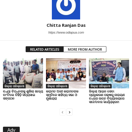
Chitta Ranjan Das
https://www.odiapua.com
RELATED ARTICLES
MORE FROM AUTHOR
ଜିଲ୍ଲା ପରିକ୍ରମା
ଜିଲ୍ଲା ପରିକ୍ରମା
ଜିଲ୍ଲା ପରିକ୍ରମା
ବନ୍ୟା ବିପନ୍ନଙ୍କୁ ଶୁଖିଲା ଖାଦ୍ୟ
କରାମତ ଅଲୀ କରାମତଙ୍କ
ଜିଲ୍ଲା ଆଇନ ସେବା
ବାଂଟିଲେ ତିହିଡି଼ ସତ୍ୟସାଇ
ସ୍ମୃତିରେ ସାହିତ୍ୟ ସଭା ଓ
ପ୍ରାଧିକରଣ ପକ୍ଷରୁ ନାରାୟଣ
ସଙ୍ଗଠନ
ମୁଶାୟରା
ଚନ୍ଦ୍ର ଉଚ୍ଚ ବିଦ୍ୟାଳୟରେ
ସଚେତନତା କାର୍ଯ୍ୟକ୍ରମ
Adv