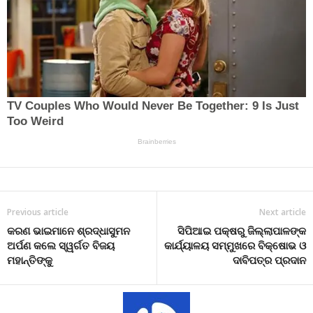
Previous article
Next article
କରଣ ଭାଇମାନେ ଶ୍ରଦ୍ଧାସୁମନ
ସିପିଆଇ ପକ୍ଷରୁ ଜିଲ୍ଲାପାଳଙ୍କ
ଅର୍ପଣ କଲେ ସ‌୍ୱର୍ଗତ ବିଜୟ
କାର୍ଯ୍ୟାଳୟ ସମ୍ମୁଖରେ ବିକ୍ଷୋଭ ଓ
ମହାନ୍ତିଙ୍କୁ
ଦାବିପତ୍ର ପ୍ରଦାନ