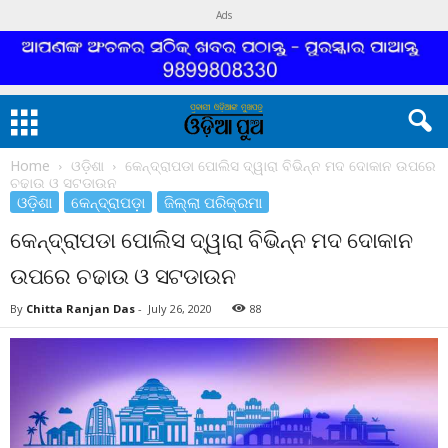
Ads
Home
ଓଡ଼ିଶା
କେନ୍ଦ୍ରାପଡା ପୋଲିସ ଦ୍ୱାରା ବିଭିନ୍ନ ମଦ ଦୋକାନ ଉପରେ
ଚଢାଉ ଓ ସଟଡାଉନ
ଓଡ଼ିଶା
କେନ୍ଦ୍ରାପଡ଼ା
ଜିଲ୍ଲା ପରିକ୍ରମା
କେନ୍ଦ୍ରାପଡା ପୋଲିସ ଦ୍ୱାରା ବିଭିନ୍ନ ମଦ ଦୋକାନ
ଉପରେ ଚଢାଉ ଓ ସଟଡାଉନ
By
Chitta Ranjan Das
-
July 26, 2020
88