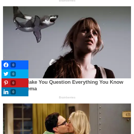
0
0
0
0