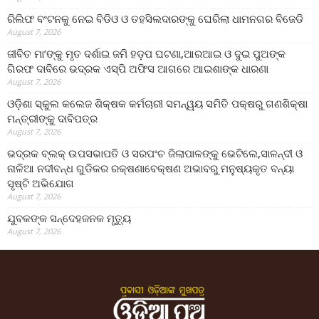
ରିଲିଫ ବଂଟନକୁ ନେଇ ବିଡିଓ ଓ ତହସିଲଦାରଙ୍କୁ ଘେରିଲା ଧାମନଗର ବିଜେଡି
August 7, 2026
ଜୀବିତ ମା’ଙ୍କୁ ମୃତ ଦର୍ଶାଇ ଜମି ହଡ଼ପ ଘଟଣା,ଆରଆଇ ଓ ଦୁଇ ପୁଅଙ୍କ
ଗିରଫ ଦାବିରେ ଭଦ୍ରକ ଏସ୍‌ପି ଅଫିସ ଆଗରେ ଆଇଶାଙ୍କ ଧାରଣା
August 7, 2026
ଓଡ଼ିଶା ସ୍କୁଲ କଲେଜ ଶିକ୍ଷକ କର୍ମଚାରୀ ସମନ୍ୱୟ ସମିତି ପକ୍ଷରୁ ଗଣଶିକ୍ଷା
ମନ୍ତ୍ରୀଙ୍କୁ ଦାବିପତ୍ର
August 7, 2026
ଭଦ୍ରକ ବ୍ଲକ୍ ଉପସଭାପତି ଓ ସରପଂଚ ଜିଲାପାଳଙ୍କୁ ଭେଟିଲେ,ସାଳନ୍ଦୀ ଓ
ନାଳିଆ ନଦୀବନ୍ଧ ଗୁଡିକର ରକ୍ଷଣାବେକ୍ଷଣ ଅଭାବରୁ ମନୁଷ୍ୟକୃତ ବନ୍ୟା
ସୃଷ୍ଟି ଅଭିଯୋଗ
August 7, 2026
ଯୁବକଙ୍କ ସନ୍ଦେହଜନକ ମୃତ୍ୟୁ
August 7, 2026