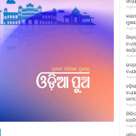
ସତ୍ୟ
August
କରାମ
ମୁଶା
August
ଜିଲ୍
ଚନ୍ଦ
କାର୍ଯ
August
ଭଦ୍ର
ବନ୍ୟ
August
ବଢ଼ିଲ
ବନ୍ୟା
ଇଟାପ
August
ରିଲି
ଘେରି
August
ଜୀବିତ