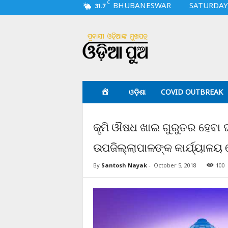
C
BHUBANESWAR
SATURDAY,
31.7
O
d
i
a
p
u
a
ଓଡ଼ିଶା
COVID OUTBREAK
.
c
o
କୃମି ଔଷଧ ଖାଇ ଗୁରୁତର ହେବା 
m
ଉପଜିଲ୍ଲାପାଳଙ୍କ କାର୍ଯ୍ୟାଳୟ
By
Santosh Nayak
-
October 5, 2018
100