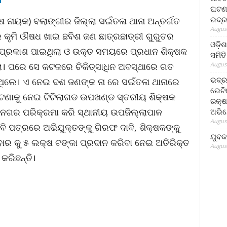
ଘଟଣା
ଭଦ୍ର
 ନାୟକ) ବଲାଙ୍ଗୀର ଜିଲ୍ଲା ସଇଁତଳା ଥାନା ଅନ୍ତର୍ଗତ
August
 କୃମି ଔଷଧ ଖାଇ ଛବିଶ ଜଣ ଛାତ୍ରଛାତ୍ରୀ ଗୁରୁତର
ଓଡ଼ିଶ
 ପ୍ରକାଶ ପାଇଥିଲା ଓ ଉକ୍ତ ସମୟରେ ପ୍ରଧାନ ଶିକ୍ଷକ
ସମିତି
August
ା। ପରେ ସେ କଟକରେ ଚିକିତ୍ସାଧିନ ଅବସ୍ଥାରେ ଗତ
ଭଦ୍ର
ଥିଲେ। ଏ ନେଇ ଦଶ ଜଣଙ୍କ ନା ରେ ସଇଁତଳା ଥାନାରେ
ଭେଟି
ଣାକୁ ନେଇ ଟିଟିଲାଗଡ ଉପଖଣ୍ଡ ସ୍ତରୀୟ ଶିକ୍ଷକ
ରକ୍ଷ
 ନଗର ପରିକ୍ରମା କରି ସ୍ଥାନୀୟ ଉପଜିଲ୍ଲାପାଳ
ଅଭି
August
ି ପତ୍ରରେ ଅଭିଯୁକ୍ତଙ୍କୁ ଗିରଫ ଦାବି, ଶିକ୍ଷକଙ୍କୁ
ଯୁବକ
ାର କୁ ୫ ଲକ୍ଷ ଟଙ୍କା ପ୍ରଦାନ କରିବା ନେଇ ଅତିରିକ୍ତ
August
କରିଛନ୍ତି।