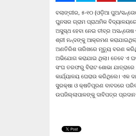
ବଲାଙ୍ଗୀର, ୫-୧୦ (ଓଡ଼ିଆ ପୁଅ/ସନ୍ତୋଷ
ଘୁନସର ଗ୍ରାମ ପ୍ରାଥମିକ ବିଦ୍ୟାଳୟରେ
ଅସୁସ୍ଥ ହେବା ନେଇ ତୀବ୍ର ଅସନ୍ତୋଷ
ଶ୍ରୀ ନନ୍ଦଙ୍କୁ ଆକ୍ରମଣ କରାଯାଇଥିଲ
ଅଣତିରିଶ ତାରିଖରେ ମୃତ୍ୟୁ ବରଣ କରି
ଅଭିଯୋଗ କରାଯାଇ ଥିଲା। ତେବେ ଏ ଘଟ
ସଂଘ ତରଫରୁ ବିରାଟ ଶୋଭା ଯାତ୍ରାରେ
କାର୍ଯ୍ୟାଳୟ ଘେରାଉ କରିଥିଲେ। ଏକ ଦାବ
ସୁରକ୍ଷା ଓ କ୍ଷତିପୂରଣ ବାବଦରେ ପରିବ
ଉପଜିଲ୍ଲାପାଳଙ୍କୁ ଦାବିପତ୍ର ପ୍ରଦାନ 