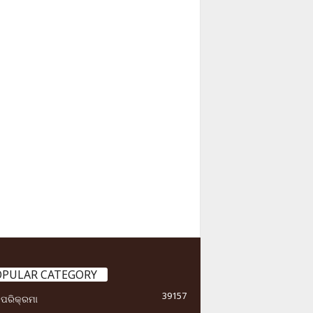
OPULAR CATEGORY
39157
ା ପରିକ୍ରମା