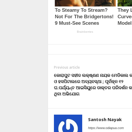
Previous article
କୋରାପୁଟ ସହୀଦ ଲକ୍ଷ୍ଣଣ ନାୟକ ମେଡିକାଲ
ଓ ହସପିଟାଲରେ ଅବ୍ୟବସ୍ଥା ; ପୂର୍ବାହ୍ନ ୧୨
ଘ.ପର୍ଯ୍ୟନ୍ତ ଆଇସିୟୁରେ ଡାକ୍ତର ପରିଦର୍ଶନ କ
ଥିବା ଅଭିଯୋଗ
Santosh Nayak
https://www.odiapua.com