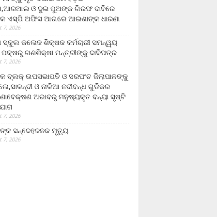
,ଆରଆଇ ଓ ଦୁଇ ପୁଅଙ୍କ ଗିରଫ ଦାବିରେ
କ ଏସ୍‌ପି ଅଫିସ ଆଗରେ ଆଇଶାଙ୍କ ଧାରଣା
 7, 2026
ା ସ୍କୁଲ କଲେଜ ଶିକ୍ଷକ କର୍ମଚାରୀ ସମନ୍ୱୟ
 ପକ୍ଷରୁ ଗଣଶିକ୍ଷା ମନ୍ତ୍ରୀଙ୍କୁ ଦାବିପତ୍ର
 7, 2026
କ ବ୍ଲକ୍ ଉପସଭାପତି ଓ ସରପଂଚ ଜିଲାପାଳଙ୍କୁ
ଲେ,ସାଳନ୍ଦୀ ଓ ନାଳିଆ ନଦୀବନ୍ଧ ଗୁଡିକର
ଣାବେକ୍ଷଣ ଅଭାବରୁ ମନୁଷ୍ୟକୃତ ବନ୍ୟା ସୃଷ୍ଟି
ଯୋଗ
 7, 2026
ଙ୍କ ସନ୍ଦେହଜନକ ମୃତ୍ୟୁ
 7, 2026