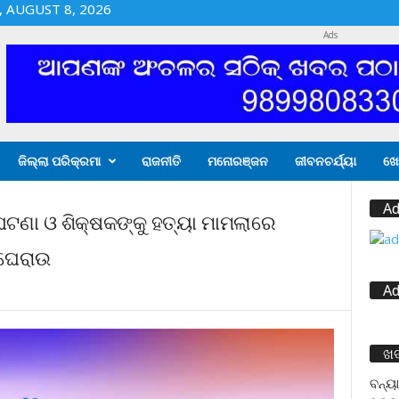
 AUGUST 8, 2026
Ads
ଜିଲ୍ଲା ପରିକ୍ରମା
ରାଜନୀତି
ମନୋରଞ୍ଜନ
ଜୀବନଚର୍ଯ୍ୟା
ଖେ
Ad
ଘଟଣା ଓ ଶିକ୍ଷକଙ୍କୁ ହତ୍ୟା ମାମଲାରେ
 ଘେରାଉ
Ad
ଖ
ବନ୍ୟା