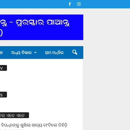
ଳ
ଅନ୍ୟ ବିଭାଗ
ରାମ ମନ୍ଦିର
v
s
ବର ଏବେ ଏବେ
 ବିପନ୍ନଙ୍କୁ ଶୁଖିଲା ଖାଦ୍ୟ ବାଂଟିଲେ ତିହିଡି଼