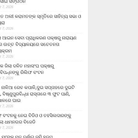
ସାଇ ସଙ୍ଗଠନ
 7, 2026
ତ ଅଲୀ କରାମତଙ୍କ ସ୍ମୃତିରେ ସାହିତ୍ୟ ସଭା ଓ
ୟରା
 7, 2026
ଲା ଆଇନ ସେବା ପ୍ରାଧିକରଣ ପକ୍ଷରୁ ନାରାୟଣ
୍ର ଉଚ୍ଚ ବିଦ୍ୟାଳୟରେ ସଚେତନତା
୍ୟକ୍ରମ
 7, 2026
କ ଜିଲା ଦଳିତ ମହାସଂଘ ପକ୍ଷରୁ
ାବିପନ୍ନଙ୍କୁ ରିଲିଫ ବଂଟନ
 7, 2026
ା ନାଳିଆ ରେବ କପାଳି,ଦୁଇ ସପ୍ତାହରେ ଦୁଇଟି
, ବିଷ୍ଣୁପୁରବିନ୍ଧା ରାସ୍ତାରେ ୩ ଫୁଟ ପାଣି,
ାଳରେ ଘାଇ
 7, 2026
ଫ ବଂଟନକୁ ନେଇ ବିଡିଓ ଓ ତହସିଲଦାରଙ୍କୁ
ଲା ଧାମନଗର ବିଜେଡି
 7, 2026
 ମା’ଙ୍କୁ ମୃତ ଦର୍ଶାଇ ଜମି ହଡ଼ପ