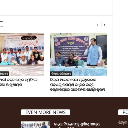
ିକ୍ରମା
ଜିଲ୍ଲା ପରିକ୍ରମା
ଅଲୀ କରାମତଙ୍କ ସ୍ମୃତିରେ
ଜିଲ୍ଲା ଆଇନ ସେବା ପ୍ରାଧିକରଣ
 ସଭା ଓ ମୁଶାୟରା
ପକ୍ଷରୁ ନାରାୟଣ ଚନ୍ଦ୍ର ଉଚ୍ଚ
ବିଦ୍ୟାଳୟରେ ସଚେତନତା କାର୍ଯ୍ୟକ୍ରମ
EVEN MORE NEWS
P
ଜିଲ୍ଲ
ବନ୍ୟା ବିପନ୍ନଙ୍କୁ ଶୁଖିଲା ଖାଦ୍ୟ