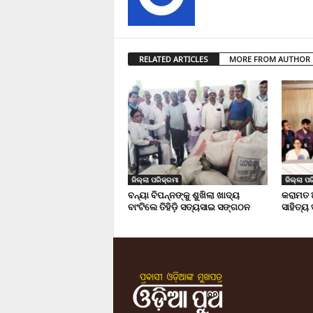
RELATED ARTICLES
MORE FROM AUTHOR
ଜିଲ୍ଲା ପରିକ୍ରମା
ଜିଲ୍ଲା ପର
ବନ୍ୟା ବିପନ୍ନଙ୍କୁ ଶୁଖିଲା ଖାଦ୍ୟ
କରାମତ 
ବାଂଟିଲେ ତିହିଡି଼ ସତ୍ୟସାଇ ସଙ୍ଗଠନ
ସାହିତ୍ୟ