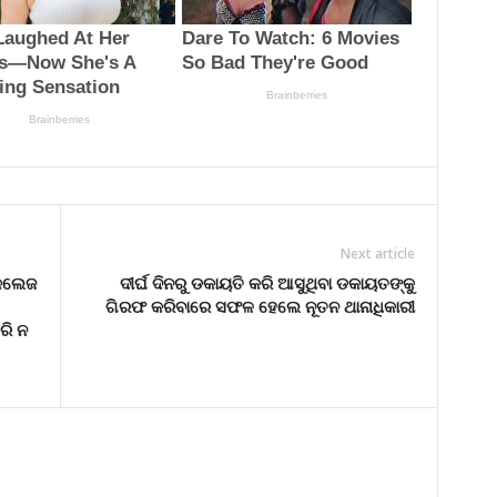
Next article
 କଲେଜ
ଦୀର୍ଘ ଦିନରୁ ଡକାୟତି କରି ଆସୁଥିବା ଡକାୟତଙ୍କୁ
ଗିରଫ କରିବାରେ ସଫଳ ହେଲେ ନୂତନ ଥାନାଧିକାରୀ
ରି ନ