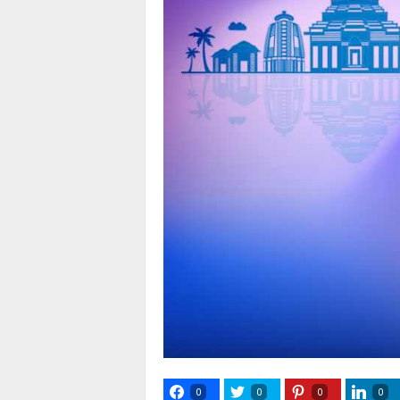
0
0
0
0