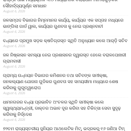
ସୌହାର୍ଦ୍ଦ୍ୟପୂର୍ଣ୍ଣ ସମାଧାନ
August 6, 2026
ଜଳସମ୍ପଦ ବିଭାଗର ନିମ୍ନମାନର କାର୍ଯ୍ୟ, କାର୍ଯ୍ୟର ଏକ ସପ୍ତାହ ମଧ୍ୟରେ
ଭାଙ୍ଗିଲା ଗାର୍ଡ ୱାଲ, କାର୍ଯ୍ୟର ଗୁଣବତା କୁ ନେଇ ପ୍ରଶ୍ନବାଚୀ
August 6, 2026
ବନ୍ୟାରେ ପ୍ରମୁଖ ସଡ଼କ କ୍ଷତିଗ୍ରସ୍ତ ସ୍ଥିତି ଅନୁଧ୍ୟାନ କଲେ ଆର୍‌ଡ଼ି ସଚିବ
August 6, 2026
ଜଳ ନିଷ୍କାସନ ସମସ୍ୟା ନେଇ ପ୍ରଶାସନର ଦ୍ୱାରସ୍ତ ହେଲେ ବରାଳପୋଖରୀ
ଗ୍ରାମବାସୀ
August 6, 2026
ଗ୍ରାମ୍ୟ ଉନ୍ନୟନ ବିଭାଗର କମିଶନର ତଥା ସଚିବଙ୍କ ସମୀକ୍ଷା,
ଜନକଲ୍ୟାଣ ଯୋଜନା ଗୁଡିକର ଗୁଣବତା ସହ ସମୟସୀମା ମଧ୍ୟରେ ଶେଷ
କରିବାକୁ ଗୁରୁତ୍ୱାରୋପ
August 6, 2026
ଧାମନଗରର ବନ୍ୟା ପ୍ରଭାବିତ ଅଂଚଳର ସ୍ଥିତି ସମୀକ୍ଷା କଲେ
ସ୍ୱାସ୍ଥ୍ୟମନ୍ତ୍ରୀ, ଡାକ୍ତର ଅଭାବ ଦୂର କରିବା ସହ ଚିକିତ୍ସା ସେବା ସୁଦୃଢ଼
କରିବାକୁ ନିର୍ଦ୍ଦେଶ
August 6, 2026
୭୨ତମ ରାଜ୍ୟସ୍ତରୀୟ ଜୁନିୟର ଆଥଲେଟିକ ମିଟ୍‌, ଭଦ୍ରକରୁ ୧୬ ଜଣିଆ ଟିମ୍