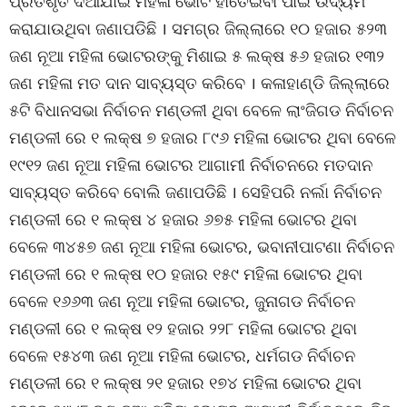
ପ୍ରତିଶୃତି ଦିଆଯାଇ ମହିଳା ଭୋଟ ହାତେଇବା ପାଇଁ ଉଦ୍ୟମ
କରାଯାଉଥିବା ଜଣାପଡିଛି । ସମଗ୍ର ଜିଲ୍ଲାରେ ୧୦ ହଜାର ୫୨୩
ଜଣ ନୂଆ ମହିଳା ଭୋଟରଙ୍କୁ ମିଶାଇ ୫ ଲକ୍ଷ ୫୬ ହଜାର ୧୩୨
ଜଣ ମହିଳା ମତ ଦାନ ସାବ୍ୟସ୍ତ କରିବେ । କଳାହାଣ୍ଡି ଜିଲ୍ଲାରେ
୫ଟି ବିଧାନସଭା ନିର୍ବାଚନ ମଣ୍ଡଳୀ ଥିବା ବେଳେ ଲାଂଜିଗଡ ନିର୍ବାଚନ
ମଣ୍ଡଳୀ ରେ ୧ ଲକ୍ଷ ୭ ହଜାର ୮୯୬ ମହିଳା ଭୋଟର ଥିବା ବେଳେ
୧୯୧୨ ଜଣ ନୂଆ ମହିଳା ଭୋଟର ଆଗାମୀ ନିର୍ବାଚନରେ ମତଦାନ
ସାବ୍ୟସ୍ତ କରିବେ ବୋଲି ଜଣାପଡିଛି । ସେହିପରି ନର୍ଲା ନିର୍ବାଚନ
ମଣ୍ଡଳୀ ରେ ୧ ଲକ୍ଷ ୪ ହଜାର ୬୭୫ ମହିଳା ଭୋଟର ଥିବା
ବେଳେ ୩୪୫୭ ଜଣ ନୂଆ ମହିଳା ଭୋଟର, ଭବାନୀପାଟଣା ନିର୍ବାଚନ
ମଣ୍ଡଳୀ ରେ ୧ ଲକ୍ଷ ୧୦ ହଜାର ୧୫୯ ମହିଳା ଭୋଟର ଥିବା
ବେଳେ ୧୬୬୩ ଜଣ ନୂଆ ମହିଳା ଭୋଟର, ଜୁନାଗଡ ନିର୍ବାଚନ
ମଣ୍ଡଳୀ ରେ ୧ ଲକ୍ଷ ୧୨ ହଜାର ୨୨୮ ମହିଳା ଭୋଟର ଥିବା
ବେଳେ ୧୫୪୩ ଜଣ ନୂଆ ମହିଳା ଭୋଟର, ଧର୍ମଗଡ ନିର୍ବାଚନ
ମଣ୍ଡଳୀ ରେ ୧ ଲକ୍ଷ ୨୧ ହଜାର ୧୭୪ ମହିଳା ଭୋଟର ଥିବା