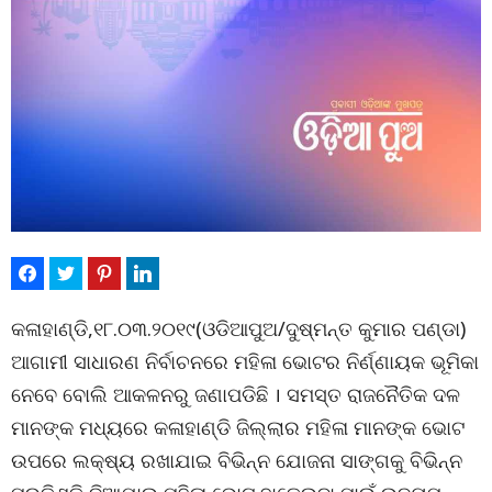
କଳାହାଣ୍ଡି,୧୮.୦୩.୨୦୧୯(ଓଡିଆପୁଅ/ଦୁଷ୍ମନ୍ତ କୁମାର ପଣ୍ଡା)
ଆଗାମୀ ସାଧାରଣ ନିର୍ବାଚନରେ ମହିଳା ଭୋଟର ନିର୍ଣ୍ଣାୟକ ଭୂମିକା
ନେବେ ବୋଲି ଆକଳନରୁ ଜଣାପଡିଛି । ସମସ୍ତ ରାଜନୈତିକ ଦଳ
ମାନଙ୍କ ମଧ୍ୟରେ କଳାହାଣ୍ଡି ଜିଲ୍ଲାର ମହିଳା ମାନଙ୍କ ଭୋଟ
ଉପରେ ଲକ୍ଷ୍ୟ ରଖାଯାଇ ବିଭିନ୍ନ ଯୋଜନା ସାଙ୍ଗକୁ ବିଭିନ୍ନ