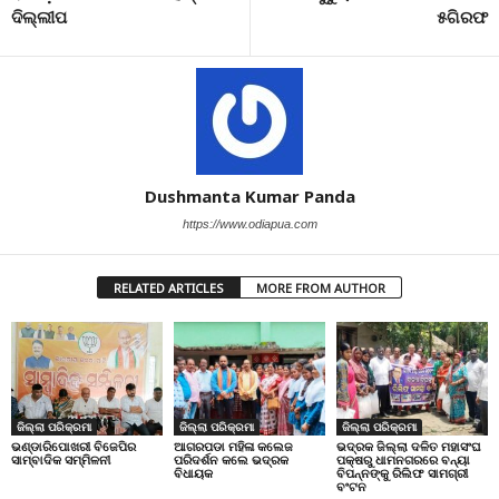
ଦିଲ୍ଲୀପ
୫ଗିରଫ
Dushmanta Kumar Panda
https://www.odiapua.com
RELATED ARTICLES
MORE FROM AUTHOR
ଜିଲ୍ଲା ପରିକ୍ରମା
ଜିଲ୍ଲା ପରିକ୍ରମା
ଜିଲ୍ଲା ପରିକ୍ରମା
ଭଣ୍ଡାରିପୋଖରୀ ବିଜେପିର
ଆଗରପଡା ମହିଳା କଲେଜ
ଭଦ୍ରକ ଜିଲ୍ଲା ଦଳିତ ମହାସଂଘ
ସାମ୍ବାଦିକ ସମ୍ମିଳନୀ
ପରିଦର୍ଶନ କଲେ ଭଦ୍ରକ
ପକ୍ଷରୁ ଧାମନଗରରେ ବନ୍ୟା
ବିଧାୟକ
ବିପନ୍ନଙ୍କୁ ରିଲିଫ ସାମଗ୍ରୀ
ବଂଟନ