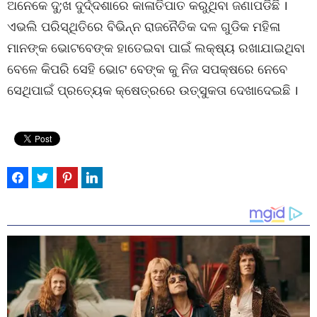
ଅନେକେ ଦୁ;ଖ ଦୁର୍ଦ୍ଦଶାରେ କାଳାତିପାତ କରୁଥିବା ଜଣାପଡିଛି ।
ଏଭଲି ପରିସ୍ଥିତିରେ ବିଭିନ୍ନ ରାଜନୈତିକ ଦଳ ଗୁଡିକ ମହିଳା
ମାନଙ୍କ ଭୋଟବେଙ୍କ ହାତେଇବା ପାଇଁ ଲକ୍ଷ୍ୟ ରଖାଯାଇଥିବା
ବେଳେ କିପରି ସେହି ଭୋଟ ବେଙ୍କ କୁ ନିଜ ସପକ୍ଷରେ ନେବେ
ସେଥିପାଇଁ ପ୍ରତ୍ୟେକ କ୍ଷେତ୍ରରେ ଉତ୍ସୁକତା ଦେଖାଦେଇଛି ।