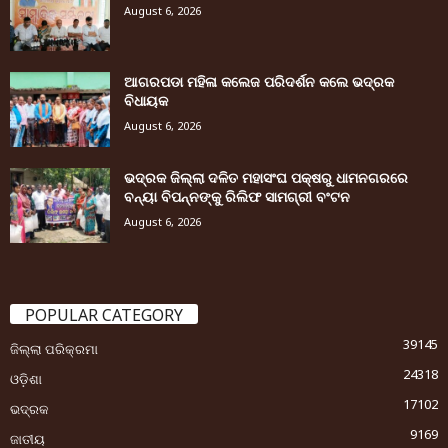
August 6, 2026
ଆଗରପଡା ମହିଳା କଲେଜ ପରିଦର୍ଶନ କଲେ ଭଦ୍ରକ
ବିଧାୟକ
August 6, 2026
ଭଦ୍ରକ ଜିଲ୍ଲା ଦଳିତ ମହାସଂଘ ପକ୍ଷରୁ ଧାମନଗରରେ
ବନ୍ୟା ବିପନ୍ନଙ୍କୁ ରିଲିଫ ସାମଗ୍ରୀ ବଂଟନ
August 6, 2026
POPULAR CATEGORY
39145
ଜିଲ୍ଲା ପରିକ୍ରମା
24318
ଓଡ଼ିଶା
17102
ଭଦ୍ରକ
9169
ଜାତୀୟ