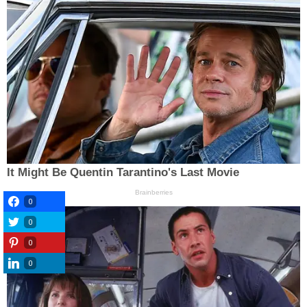
0
0
0
0