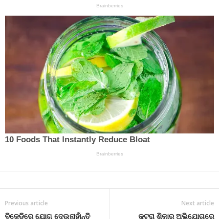
Previous article
Next article
ବିଜେଡ଼ିରେ ଯୋଗ ଦେଉନାହାଁନ୍ତି
କୁଟୁରା ଶିକାର ଅଭିଯୋଗରେ