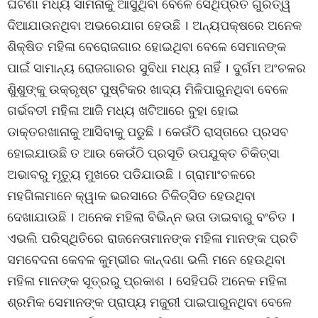
ଘଟଣା ମଧ୍ୟ ସାମନାକୁ ଆସୁଥିବା ବେଳେ ସେଥିପ୍ରତି ଗୁରିତ୍ୱ
ଦିଆଯାଉନଥିବା ଅଭରେଯାଗ ହେଉଛି । ଅନ୍ୟପକ୍ଷରେ ଅନେକ
ଶିକ୍ଷିତ ମହିଳା ବେରୋଜଗାର ହୋଇଥିବା ବେଳେ ସେମାନଙ୍କ
ପାଇଁ ସାମାନ୍ୟ ରୋଜଗାରର ସୁବିଧା ମଧ୍ୟ ନାହିଁ । ଦୁର୍ଗମ ଅଂଚଳର
ଶିୁଶୁଙ୍କୁ ଉକ୍ରୃଷ୍ଟ ପୁଷ୍ଟିକର ଖାଦ୍ୟ ମିଳିପାରୁନଥିବା ବେଳେ
ଗର୍ଭବତୀ ମହିଳା ଆଜି ମଧ୍ୟ ଖଟିଆରେ ବୁହା ହୋଇ
ଡାକ୍ତରଖାନାକୁ ଆସିବାକୁ ପଡୁଛି । କେଉଁଠି ରାସ୍ତାରେ ପ୍ରସବ
ହୋଇଯାଉଛି ତ ଆଉ କେଉଁଠି ପ୍ରସୂତି ଉପଯୁକ୍ତ ଚିକିତ୍ସା
ଅଭାବରୁ ମୃତୁ୍ୟ ମୁଖରେ ପଡିଯାଉଛି । ଗ୍ରାମାଂଚଳରେ
ମହଗିଳାମାନେ କ୍ୱାକ ଭରସାରେ ଚିକିତ୍ସିତ ହେଉଥିବା
ଦେଖାଯାଉଛି । ଅନେକ ମହିଲା ବିଭିନ୍ନ ଭତା ଡାଇବାରୁ ବଂଚିତ ।
ଏଭଲି ପରିସ୍ଥିତିରେ ରାଜନେତାମାନଙ୍କ ମହିଳା ମାନଙ୍କ ପ୍ରତି
ସମବେଦନା କେବଳ କୁମ୍ଭୀର କାନ୍ଦଣା ଭଲି ମନେ ହେଉଥିବା
ମହିଳା ମାନଙ୍କ ସୂତ୍ରରୁ ପ୍ରକାଶ । ସେହିପରି ଅନେକ ମହିଳା
ଶ୍ରମିକ ସେମାନଙ୍କ ପ୍ରାପ୍ୟ ମଜୁରୀ ପାଇପାରୁନଥିବା ବେଳେ