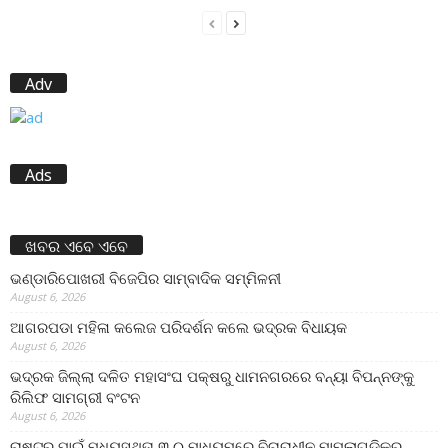
Adv
Ads
ଖବର ଏବେ ଏବେ
ଭଣ୍ଡାରିପୋଖରୀ ବିଜେପିର ସାମ୍ବାଦିକ ସମ୍ମିଳନୀ
August 6, 2026
ଆଗରପଡା ମହିଳା କଲେଜ ପରିଦର୍ଶନ କଲେ ଭଦ୍ରକ ବିଧାୟକ
August 6, 2026
ଭଦ୍ରକ ଜିଲ୍ଲା ଦଳିତ ମହାସଂଘ ପକ୍ଷରୁ ଧାମନଗରରେ ବନ୍ୟା ବିପନ୍ନଙ୍କୁ
ରିଲିଫ ସାମଗ୍ରୀ ବଂଟନ
August 6, 2026
ରାଷ୍ଟ୍ର ପାଇଁ ମଧ୍ୟସ୍ଥତା ୩.୦ ମାଧ୍ୟମରେ ବିଚାରାଧୀନ ମାମଲାଗୁଡ଼ିକର