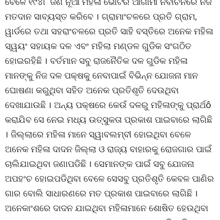
ବେଳେ ୧୯୪୮ ଜଣ ନୂଆ ମହିଳା ଭୋଟର ଆଗାମୀ ନିର୍ବାଚନରେ ନିଜ
ମତଦାନ ସାବ୍ୟସ୍ତ କରିବେ । ଗ୍ରାମାଂଚଳରେ ପ୍ରତି ଗ୍ରାମ,
ୱାର୍ଡରେ ତଥା ସହରାଂଚଳରେ ପ୍ରତି ସାହି ବସ୍ତିରେ ଅନେକ ମହିଳା
ସ୍ୱୟଂ ସହାୟକ ଦଳ ଏବଂ ମହିଲା ମଣ୍ଡଳ ଗୁଡିକ ସଂଗଠିତ
ହୋଇରହିଛି । ବର୍ତମାନ ସବୁ ରାଜନୈତିକ ଦଳ ଗୁଡିକ ମହିଳା
ମାନଙ୍କୁ ନିଜ ଦଳ ପକ୍ଷକୁ ନେବାପାଇଁ ବିଭିନ୍ନ ଯୋଜନା ମାନ
ଘୋଷଣା କରୁଥିବା ସହିତ ଅନେକ ପ୍ରତିଶୃତି ଦେଉଥିବା
ଦେଖାଯାଉଛି । ଅନ୍ୟ ପକ୍ଷରେ କେଉଁ ଦଳରୁ ମହିଳାଙ୍କୁ ପ୍ରାର୍ଥô
କରାଯିବ ସେ ନେଇ ମଧ୍ୟ ଉତ୍ସୁକତା ପ୍ରକାଶ ପାଇବାରେ ଲାଗିଛି
। ଜିଲ୍ଲାରେ ମହିଳା ମାନେ ସ୍ୱାବଲମ୍ବୀ ହୋଇଥିବା ବେଳେ
ଅନେକ ମହିଳା ଦାଦନ ଜିଲ୍ଲା ଓ ରାଜ୍ୟ ବାହାରକୁ ରୋଜଗାର ପାଇଁ
ଚାଲିଯାଇଥିବା ଜଣାପଡିଛି । ସେମାନଙ୍କ ପାଇଁ ସବୁ ଯୋଜନା
ଅପହଂଚ ହୋଇପଡିଥିବା ବେଳେ ସେସବୁ ପ୍ରତିଶୃତି କେବଳ ପାଣିର
ଗାର ବୋଲି ସାଧାରଣରେ ମତ ପ୍ରକାଶ ପାଇବାରେ ଲାଗିଛି ।
ଅନେକାଂଶରେ ଦାଦନ ଯାଇଥିବା ମହିଳାମାନେ ଶୋଷିତ ହେଉଥିବା