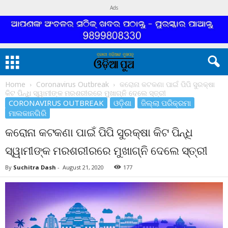
Ads
Home
Coronavirus Outbreak
କରୋନା କଟକଣା ପାଇଁ ପିପି ସୁରକ୍ଷା
କିଟ ପିନ୍ଧି ସ୍ୱାମୀଙ୍କ ମରଶରୀରରେ ମୁଖାଗ୍ନି ଦେଲେ ସ୍ତ୍ରୀ
CORONAVIRUS OUTBREAK
ଓଡ଼ିଶା
ଜିଲ୍ଲା ପରିକ୍ରମା
ମାଲକାନଗିରି
କରୋନା କଟକଣା ପାଇଁ ପିପି ସୁରକ୍ଷା କିଟ ପିନ୍ଧି
ସ୍ୱାମୀଙ୍କ ମରଶରୀରରେ ମୁଖାଗ୍ନି ଦେଲେ ସ୍ତ୍ରୀ
By
Suchitra Dash
-
August 21, 2020
177