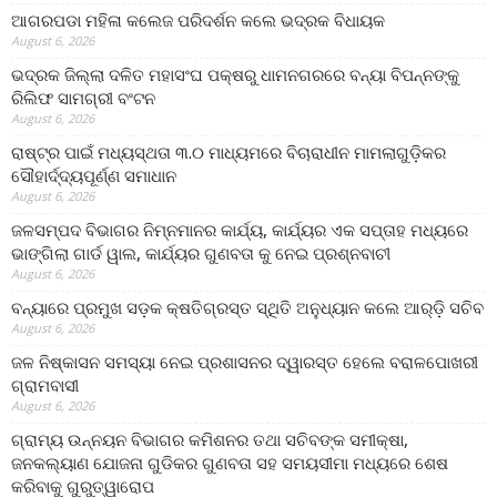
ଆଗରପଡା ମହିଳା କଲେଜ ପରିଦର୍ଶନ କଲେ ଭଦ୍ରକ ବିଧାୟକ
August 6, 2026
ଭଦ୍ରକ ଜିଲ୍ଲା ଦଳିତ ମହାସଂଘ ପକ୍ଷରୁ ଧାମନଗରରେ ବନ୍ୟା ବିପନ୍ନଙ୍କୁ
ରିଲିଫ ସାମଗ୍ରୀ ବଂଟନ
August 6, 2026
ରାଷ୍ଟ୍ର ପାଇଁ ମଧ୍ୟସ୍ଥତା ୩.୦ ମାଧ୍ୟମରେ ବିଚାରାଧୀନ ମାମଲାଗୁଡ଼ିକର
ସୌହାର୍ଦ୍ଦ୍ୟପୂର୍ଣ୍ଣ ସମାଧାନ
August 6, 2026
ଜଳସମ୍ପଦ ବିଭାଗର ନିମ୍ନମାନର କାର୍ଯ୍ୟ, କାର୍ଯ୍ୟର ଏକ ସପ୍ତାହ ମଧ୍ୟରେ
ଭାଙ୍ଗିଲା ଗାର୍ଡ ୱାଲ, କାର୍ଯ୍ୟର ଗୁଣବତା କୁ ନେଇ ପ୍ରଶ୍ନବାଚୀ
August 6, 2026
ବନ୍ୟାରେ ପ୍ରମୁଖ ସଡ଼କ କ୍ଷତିଗ୍ରସ୍ତ ସ୍ଥିତି ଅନୁଧ୍ୟାନ କଲେ ଆର୍‌ଡ଼ି ସଚିବ
August 6, 2026
ଜଳ ନିଷ୍କାସନ ସମସ୍ୟା ନେଇ ପ୍ରଶାସନର ଦ୍ୱାରସ୍ତ ହେଲେ ବରାଳପୋଖରୀ
ଗ୍ରାମବାସୀ
August 6, 2026
ଗ୍ରାମ୍ୟ ଉନ୍ନୟନ ବିଭାଗର କମିଶନର ତଥା ସଚିବଙ୍କ ସମୀକ୍ଷା,
ଜନକଲ୍ୟାଣ ଯୋଜନା ଗୁଡିକର ଗୁଣବତା ସହ ସମୟସୀମା ମଧ୍ୟରେ ଶେଷ
କରିବାକୁ ଗୁରୁତ୍ୱାରୋପ