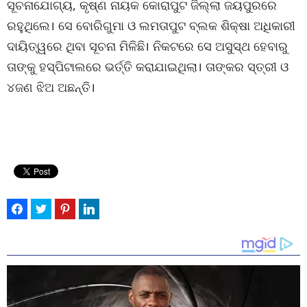
ସୂଚନାଯୋଗ୍ୟ, କୃଷ୍ଣ ନାୟକ କୋରାପୁଟ ଜିଲ୍ଲା ଜୟପୁରରେ
ରହୁଥିଲେ। ସେ ବୋରିଗୁମା ଓ ଲମତାପୁଟ ବ୍ଲକ ଶିକ୍ଷା ଅଧିକାରୀ
ଦାୟିତ୍ୱରେ ଥିବା ସୂଚନା ମିଳିଛି। ନିକଟରେ ସେ ଅସୁସ୍ଥ ହେବାରୁ
ତାଙ୍କୁ ହସ୍‌ପିଟାଲରେ ଭର୍ତ୍ତି କରାଯାଇଥିଲା। ତାଙ୍କର ସ୍ତ୍ରୀ ଓ
୪ଜଣ ଝିଅ ଅଛନ୍ତି।