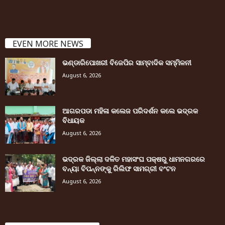
EVEN MORE NEWS
ଭଣ୍ଡାରିପୋଖରୀ ବିଜେପିର ସାମ୍ବାଦିକ ସମ୍ମିଳନୀ
August 6, 2026
ଆଗରପଡା ମହିଳା କଲେଜ ପରିଦର୍ଶନ କଲେ ଭଦ୍ରକ
ବିଧାୟକ
August 6, 2026
ଭଦ୍ରକ ଜିଲ୍ଲା ଦଳିତ ମହାସଂଘ ପକ୍ଷରୁ ଧାମନଗରରେ
ବନ୍ୟା ବିପନ୍ନଙ୍କୁ ରିଲିଫ ସାମଗ୍ରୀ ବଂଟନ
August 6, 2026