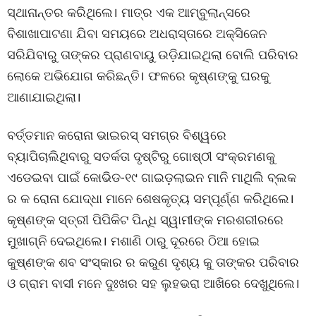
ସ୍ଥାନାନ୍ତର କରିଥିଲେ। ମାତ୍ର ଏକ ଆମ୍ବୁଲାନ୍‌ସରେ
ବିଶାଖାପାଟଣା ଯିବା ସମୟରେ ଅଧରାସ୍ତାରେ ଅକ୍ସିଜେନ
ସରିଯିବାରୁ ତାଙ୍କର ପ୍ରାଣବାୟୁ ଉଡ଼ିଯାଇଥିଲା ବୋଲି ପରିବାର
ଲୋକେ ଅଭିଯୋଗ କରିଛନ୍ତି। ଫଳରେ କୃଷ୍ଣଙ୍କୁ ଘରକୁ
ଆଣାଯାଇଥିଲା।
ବର୍ତ୍ତମାନ କରୋନା ଭାଇରସ୍‌ ସମଗ୍ର ବିଶ୍ୱରେ
ବ୍ୟାପିଚାଲିଥିବାରୁ ସତର୍କତା ଦୃଷ୍ଟିରୁ ଗୋଷ୍ଠୀ ସଂକ୍ରମଣକୁ
ଏଡେଇବା ପାଇଁ କୋଭିଡ-୧୯ ଗାଇଡ଼ଲାଇନ ମାନି ମାଥିଲି ବ୍ଲକ
ର କ ରୋନା ଯୋଦ୍ଧା ମାନେ ଶେଷକୃତ୍ୟ ସମ୍ପୂର୍ଣ୍ଣ କରିଥିଲେ।
କୃଷ୍ଣଙ୍କ ସ୍ତ୍ରୀ ପିପିକିଟ ପିନ୍ଧି ସ୍ୱାମୀଙ୍କ ମରଶରୀରରେ
ମୁଖାଗ୍ନି ଦେଇଥିଲେ। ମଶାଣି ଠାରୁ ଦୂରରେ ଠିଆ ହୋଇ
କୁଷ୍ଣଙ୍କ ଶବ ସଂସ୍କାର ର କରୁଣ ଦୃଶ୍ୟ କୁ ତାଙ୍କର ପରିବାର
ଓ ଗ୍ରାମ ବାସୀ ମନେ ଦୁଃଖର ସହ ଲୁହଭରା ଆଖିରେ ଦେଖୁଥିଲେ।