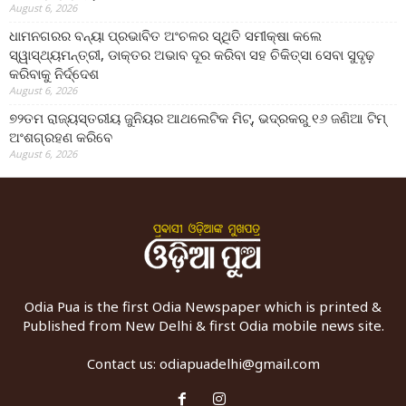
August 6, 2026
ଧାମନଗରର ବନ୍ୟା ପ୍ରଭାବିତ ଅଂଚଳର ସ୍ଥିତି ସମୀକ୍ଷା କଲେ
ସ୍ୱାସ୍ଥ୍ୟମନ୍ତ୍ରୀ, ଡାକ୍ତର ଅଭାବ ଦୂର କରିବା ସହ ଚିକିତ୍ସା ସେବା ସୁଦୃଢ଼
କରିବାକୁ ନିର୍ଦ୍ଦେଶ
August 6, 2026
୭୨ତମ ରାଜ୍ୟସ୍ତରୀୟ ଜୁନିୟର ଆଥଲେଟିକ ମିଟ୍‌, ଭଦ୍ରକରୁ ୧୬ ଜଣିଆ ଟିମ୍
ଅଂଶଗ୍ରହଣ କରିବେ
August 6, 2026
Odia Pua is the first Odia Newspaper which is printed &
Published from New Delhi & first Odia mobile news site.
Contact us:
odiapuadelhi@gmail.com