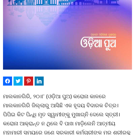
ମାଲକାନଗିରି, ୨୦।୮ (ଓଡ଼ିଆ ପୁଅ) କରୋନା କାଳରେ
ମାଲକାନଗିରି ଜିଲ୍ଲାରୁ ଆସିଛି ଏକ ହୃଦୟ ବିଦାରକ ଚିତ୍ର।
ପିପିଇ କିଟ ପିନ୍ଧି ମୃତ ସ୍ୱାମୀଙ୍କୁ ମୁଖାଗ୍ନି ଦେଲେ ସ୍ତ୍ରୀ।
କରୋନା ଆକ୍ରାନ୍ତ ନ ଥିଲେ ବି ପାଖ ମାଡ଼ିଲେନି ଆତ୍ମୀୟ
ମହାମାରୀ ସମୟରେ ଜଣେ ସରକାରୀ କର୍ମଚାରୀଙ୍କ ମର ଶରୀରକୁ