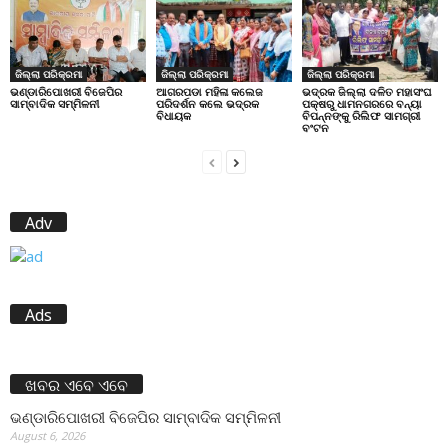
ଜିଲ୍ଲା ପରିକ୍ରମା
ଜିଲ୍ଲା ପରିକ୍ରମା
ଜିଲ୍ଲା ପରିକ୍ରମା
ଭଣ୍ଡାରିପୋଖରୀ ବିଜେପିର
ଆଗରପଡା ମହିଳା କଲେଜ
ଭଦ୍ରକ ଜିଲ୍ଲା ଦଳିତ ମହାସଂଘ
ସାମ୍ବାଦିକ ସମ୍ମିଳନୀ
ପରିଦର୍ଶନ କଲେ ଭଦ୍ରକ
ପକ୍ଷରୁ ଧାମନଗରରେ ବନ୍ୟା
ବିଧାୟକ
ବିପନ୍ନଙ୍କୁ ରିଲିଫ ସାମଗ୍ରୀ
ବଂଟନ
Adv
Ads
ଖବର ଏବେ ଏବେ
ଭଣ୍ଡାରିପୋଖରୀ ବିଜେପିର ସାମ୍ବାଦିକ ସମ୍ମିଳନୀ
August 6, 2026