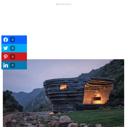
0
0
0
0