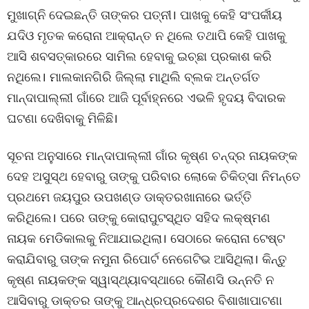
ମୁଖାଗ୍ନି ଦେଇଛନ୍ତି ତାଙ୍କର ପତ୍ନୀ। ପାଖକୁ କେହି ସଂପର୍କୀୟ
ଯଦିଓ ମୃତକ କରୋନା ଆକ୍ରାନ୍ତ ନ ଥିଲେ ତଥାପି କେହି ପାଖକୁ
ଆସି ଶବସତ୍କାରରେ ସାମିଲ ହେବାକୁ ଇଚ୍ଛା ପ୍ରକାଶ କରି
ନଥିଲେ। ମାଲକାନଗିରି ଜିଲ୍ଲା ମାଥିଲି ବ୍ଲକ ଅନ୍ତର୍ଗତ
ମାନ୍ଦାପାଲ୍ଲୀ ଗାଁରେ ଆଜି ପୂର୍ବାହ୍ନରେ ଏଭଳି ହୃଦୟ ବିଦାରକ
ଘଟଣା ଦେଖିବାକୁ ମିଳିଛି।
ସୂଚନା ଅନୁସାରେ ମାନ୍ଦାପାଲ୍ଲୀ ଗାଁର କୃଷ୍ଣ ଚନ୍ଦ୍ର ନାୟକଙ୍କ
ଦେହ ଅସୁସ୍ଥ ହେବାରୁ ତାଙ୍କୁ ପରିବାର ଲୋକେ ଚିକିତ୍ସା ନିମନ୍ତେ
ପ୍ରଥମେ ଜୟପୁର ଉପଖଣ୍ଡ ଡାକ୍ତରଖାନାରେ ଭର୍ତ୍ତି
କରିଥିଲେ। ପରେ ତାଙ୍କୁ କୋରାପୁଟସ୍ଥିତ ସହିଦ ଲକ୍ଷ୍ମଣ
ନାୟକ ମେଡିକାଲକୁ ନିଆଯାଇଥିଲା। ସେଠାରେ କରୋନା ଟେଷ୍ଟ
କରାଯିବାରୁ ତାଙ୍କ ନମୁନା ରିପୋର୍ଟ ନେଗେଟିଭ ଆସିଥିଲା। କିନ୍ତୁ
କୃଷ୍ଣ ନାୟକଙ୍କ ସ୍ୱାସ୍ଥ୍ୟାବସ୍ଥାରେ କୌଣସି ଉନ୍ନତି ନ
ଆସିବାରୁ ଡାକ୍ତର ତାଙ୍କୁ ଆନ୍ଧ୍ରପ୍ରଦେଶର ବିଶାଖାପାଟଣା