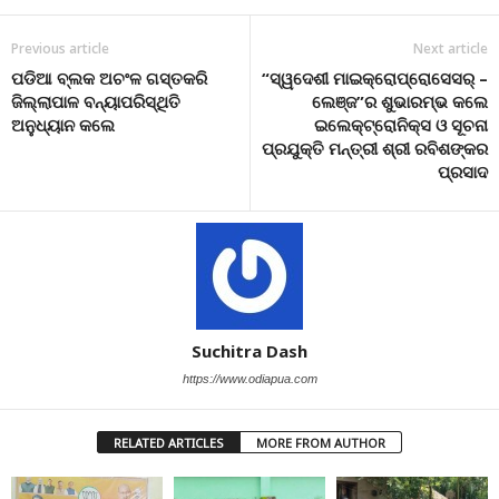
Previous article
Next article
ପଡିଆ ବ୍ଲକ ଅଚଂଳ ଗସ୍ତକରି
“ସ୍ୱଦେଶୀ ମାଇକ୍ରୋପ୍ରୋସେସର୍‌ –
ଜିଲ୍ଲାପାଳ ବନ୍ୟାପରିସ୍ଥିତି
ଲେଞ୍ଜ”ର ଶୁଭାରମ୍ଭ କଲେ
ଅନୁଧ୍ୟାନ କଲେ
ଇଲେକ୍ଟ୍ରୋନିକ୍ସ ଓ ସୂଚନା
ପ୍ରଯୁକ୍ତି ମନ୍ତ୍ରୀ ଶ୍ରୀ ରବିଶଙ୍କର
ପ୍ରସାଦ
Suchitra Dash
https://www.odiapua.com
RELATED ARTICLES
MORE FROM AUTHOR