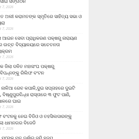
ସାଇ ସଙ୍ଗଠନ
 7, 2026
ତ ଅଲୀ କରାମତଙ୍କ ସ୍ମୃତିରେ ସାହିତ୍ୟ ସଭା ଓ
ୟରା
 7, 2026
ଲା ଆଇନ ସେବା ପ୍ରାଧିକରଣ ପକ୍ଷରୁ ନାରାୟଣ
୍ର ଉଚ୍ଚ ବିଦ୍ୟାଳୟରେ ସଚେତନତା
୍ୟକ୍ରମ
 7, 2026
କ ଜିଲା ଦଳିତ ମହାସଂଘ ପକ୍ଷରୁ
ାବିପନ୍ନଙ୍କୁ ରିଲିଫ ବଂଟନ
 7, 2026
ା ନାଳିଆ ରେବ କପାଳି,ଦୁଇ ସପ୍ତାହରେ ଦୁଇଟି
, ବିଷ୍ଣୁପୁରବିନ୍ଧା ରାସ୍ତାରେ ୩ ଫୁଟ ପାଣି,
ାଳରେ ଘାଇ
 7, 2026
ଫ ବଂଟନକୁ ନେଇ ବିଡିଓ ଓ ତହସିଲଦାରଙ୍କୁ
ଲା ଧାମନଗର ବିଜେଡି
 7, 2026
 ମା’ଙ୍କୁ ମୃତ ଦର୍ଶାଇ ଜମି ହଡ଼ପ