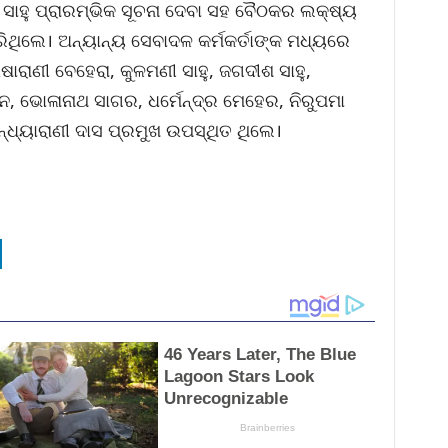
 ସାହୁ ପ୍ରାରମ୍ଭିକ ସୂଚନା ଦେବା ସହ ବୈଠକର ଲକ୍ଷ୍ୟ
ରିଥିଲେ। ଅନ୍ୟାନ୍ୟ ସେବାଦଳ କର୍ମକର୍ତାଙ୍କ ମଧ୍ୟରେ
ଷାରାଣୀ ବେହେରା, କୁଳମଣୀ ସାହୁ, ଜଗଦୀଶ ସାହୁ,
ାନ, ଭୋଳାନାଥ ସାଗର, ଧର୍ମେନ୍ଦ୍ର ମେହେର, ନିରୁପମା
୍ଧ୍ୟାରାଣୀ ଦାସ ପ୍ରମୁଖ ଉପସ୍ଥିତ ଥିଲେ।