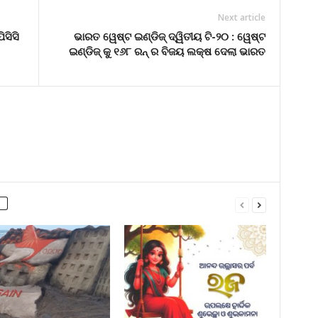
Next article
ସିସି
ଭାରତ ୱେଷ୍ଟ ଇଣ୍ଡିଜ୍ ଦ୍ୱିତୀୟ ଟି-୨୦ : ୱେଷ୍ଟ
ଇଣ୍ଡିଜ୍ କୁ ୧୬୮ ରନ୍ ର ବିଜୟ ଲକ୍ଷ ଦେଲା ଭାରତ