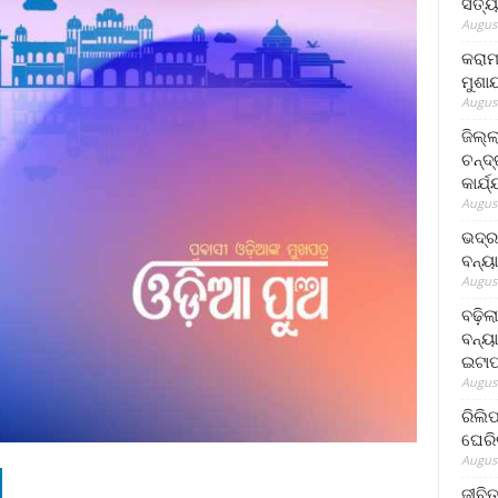
ସତ୍ୟ
August
କରାମ
ମୁଶା
August
ଜିଲ୍
ଚନ୍ଦ
କାର୍ଯ
August
ଭଦ୍ର
ବନ୍ୟ
August
ବଢ଼ିଲ
ବନ୍ୟା
ଇଟାପ
August
ରିଲି
ଘେରି
August
ଜୀବିତ