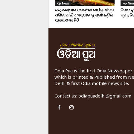
Top News
Top New
ରତ୍ନଭଣ୍ଡାର ସଂରକ୍ଷଣ କାର୍ଯ୍ୟ ଶୀଘ୍ର
ବିମାନ ଦ
ସାରିବା ପାଇଁ ଏ.ଏସ୍.ଆଇ.କୁ ଶ୍ରୀମନ୍ଦିର
ବ୍ୟକ୍ତିଙ
ପ୍ରଶାସନର ଚିଠି
Odia Pua is the first Odia Newspaper
which is printed & Published from N
Delhi & first Odia mobile news site.
Contact us:
odiapuadelhi@gmail.com