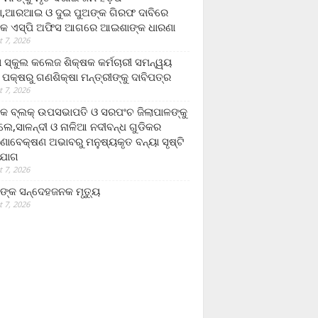
,ଆରଆଇ ଓ ଦୁଇ ପୁଅଙ୍କ ଗିରଫ ଦାବିରେ
କ ଏସ୍‌ପି ଅଫିସ ଆଗରେ ଆଇଶାଙ୍କ ଧାରଣା
 7, 2026
ା ସ୍କୁଲ କଲେଜ ଶିକ୍ଷକ କର୍ମଚାରୀ ସମନ୍ୱୟ
 ପକ୍ଷରୁ ଗଣଶିକ୍ଷା ମନ୍ତ୍ରୀଙ୍କୁ ଦାବିପତ୍ର
 7, 2026
କ ବ୍ଲକ୍ ଉପସଭାପତି ଓ ସରପଂଚ ଜିଲାପାଳଙ୍କୁ
ଲେ,ସାଳନ୍ଦୀ ଓ ନାଳିଆ ନଦୀବନ୍ଧ ଗୁଡିକର
ଣାବେକ୍ଷଣ ଅଭାବରୁ ମନୁଷ୍ୟକୃତ ବନ୍ୟା ସୃଷ୍ଟି
ଯୋଗ
 7, 2026
ଙ୍କ ସନ୍ଦେହଜନକ ମୃତ୍ୟୁ
 7, 2026