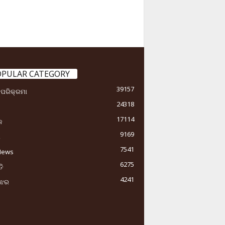
OPULAR CATEGORY
39157
ା ପରିକ୍ରମା
24318
17114
କ
9169
ୟ
7541
News
6275
ି
4241
ୁଝର