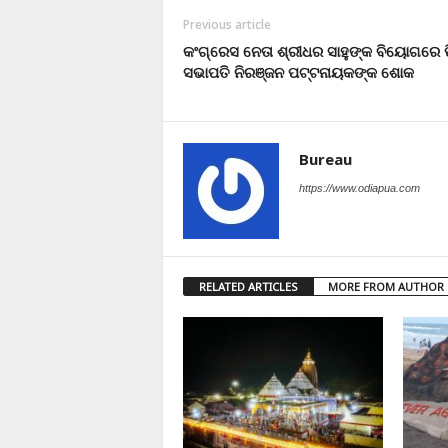
Previous article
କଂଗ୍ରେସ ନେତା ଶ୍ରୀଧର ସାହୁଙ୍କ ବିୟୋଗରେ ପି
ସଭାପତି ନିରଞ୍ଜନ ପଟ୍ଟନାୟକଙ୍କ ଶୋକ
Bureau
https://www.odiapua.com
RELATED ARTICLES
MORE FROM AUTHOR