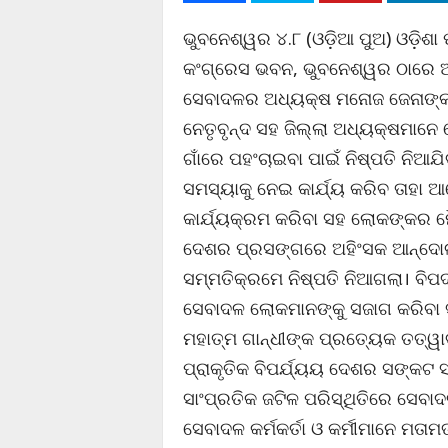
ଭୁବନେଶ୍ୱର ୪.୮ (ଓଡ଼ିଆ ପୁଅ) ଓଡ଼ିଶ
କଂଗ୍ରେସ ଭବନ, ଭୁବନେଶ୍ୱର ଠାରେ ଅ
ସେବାଦଳର ଅଧ୍ୟକ୍ଷ ମନୋଜ ଜେନାଙ୍କ
ନେତୃବୃନ୍ଦ ସହ ଜିଲ୍ଲା ଅଧ୍ୟକ୍ଷମାନ
ଗାଁରେ ପହଂଚାଇବା ପାଇଁ ନିଷ୍ପତି ନି
ସମସ୍ୟାକୁ ନେଇ କାର୍ଯ୍ୟ କରିବ ତାହା 
କାର୍ଯ୍ୟକ୍ରମ କରିବା ସହ ଲୋକଙ୍କର ମୌ
ଦେଶର ପ୍ରସଙ୍ଗରେ ଅହିଂସକ ଆନ୍ଦୋଳନ
ସମ୍ମତିକ୍ରମେ ନିଷ୍ପତି ନିଆଗଲା। ବିପ
ସେବାଦଳ ଲୋକମାନଙ୍କୁ ସଜାଗ କରିବା ସହ
ମହାତ୍ମ ଗାନ୍ଧୀଙ୍କ ପ୍ରତ୍ୟେକ ତତ୍ୱ
ପ୍ରାକୃତିକ ବିପର୍ଯ୍ୟୟ ଦେଶର ସଙ୍କ
ସାଂପ୍ରତିକ ଜଟିଳ ପରିସ୍ଥିତିରେ ସେବାଦଳ
ସେବାଦଳ କର୍ମକର୍ତା ଓ କର୍ମୀମାନେ ମତ