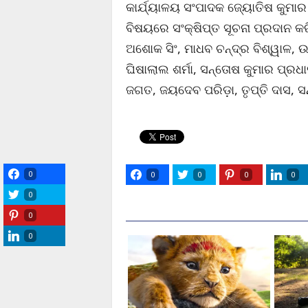
କାର୍ଯ୍ୟାଳୟ ସଂପାଦକ ଜ୍ୟୋତିଷ କୁମାର
ବିଷୟରେ ସଂକ୍ଷିପ୍ତ ସୂଚନା ପ୍ରଦାନ କ
ଅଶୋକ ସିଂ, ମାଧବ ଚନ୍ଦ୍ର ବିଶ୍ୱାଳ, ଉ
ଘିଷାଲାଲ ଶର୍ମା, ସନ୍ତୋଷ କୁମାର ପ୍ରଧ
ଜଗତ, ଜୟଦେବ ପରିଡ଼ା, ତୃପ୍ତି ଦାସ, ସନ
0
0
0
0
0
0
0
0