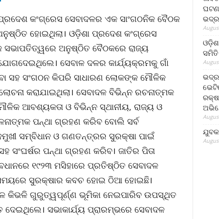
ଘଟଣା
ା ପ୍ରଦେଶ କଂଗ୍ରେସ ସେବାଦଳର ଏକ ସାଂଗଠନିକ ବୈଠକ
ଭଦ୍ର
August
ନୁଷ୍ଠିତ ହୋଇଥିଲା। ଓଡ଼ିଶା ପ୍ରଦେଶ କଂଗ୍ରେସ
ଓଡ଼ିଶ
 ସଭାପତିତ୍ୱରେ ଅନୁଷ୍ଠିତ ବୈଠକରେ ରାଜ୍ୟ
ସମିତି
େ ଯୋଗଦେଇଥିଲେ। ସେବାଳ ଦଳର କାର୍ଯ୍ୟକ୍ରମକୁ ଗାଁ
August
ଆଯିବା ସହ ସଂଗଠନ କିପରି ସାଧାରଣ ଲୋକଙ୍କ ମୌଳିକ
ଭଦ୍ର
ଭେଟି
ଆଲୋଚନା କରାଯାଇଥିଲା। ସେବାଦଳ ବିଭିନ୍ନ ରଚନାତ୍ମକ
ରକ୍ଷ
ଳିକ ଆବଶ୍ୟକତା ଓ ବିଭିନ୍ନ ସ୍ଥାନୀୟ, ରାଜ୍ୟ ଓ
ଅଭି
August
ାତ୍ମକ ପନ୍ଥା ଗ୍ରହଣ କରିବ ବୋଲି ସର୍ବ
ଯୁବକ
ଦମୁଖୀ ସମ୍ବିଧାନ ଓ ଗଣତନ୍ତ୍ରର ସୁରକ୍ଷା ପାଇଁ
August
 ସଂଘର୍ଷର ପନ୍ଥା ଗ୍ରହଣ କରିବ। ଜାତିର ପିତା
ାବଧାନରେ ୧୯୨୩ ମସିହାରେ ପ୍ରତିଷ୍ଠିତ ସେବାଦଳ
ଟ ସମୟରେ ସୁରକ୍ଷାର କବଚ ହୋଇ ଠିଆ ହୋଇଛି।
 କିଭଳି ଗୁରୁତ୍ୱପୂର୍ଣ୍ଣ ଭୂମିକା ନେଇପାରିବ ଉପସ୍ଥିତ
ାମତ ଦେଇଥିଲେ। ସଭାକାର୍ଯ୍ୟ ପ୍ରାରମ୍ଭରେ ସେବାଦଳ