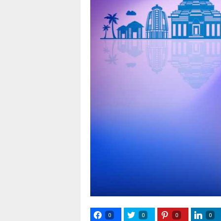
0
0
0
0