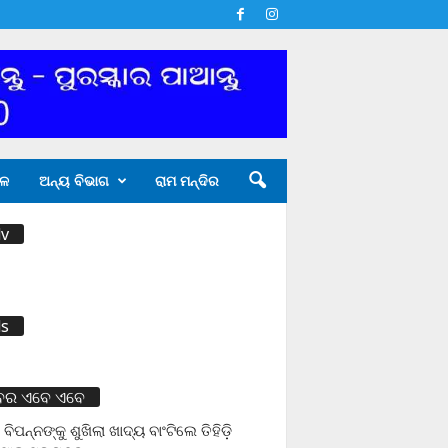
ଳ
ଅନ୍ୟ ବିଭାଗ
ରାମ ମନ୍ଦିର
v
s
ବର ଏବେ ଏବେ
 ବିପନ୍ନଙ୍କୁ ଶୁଖିଲା ଖାଦ୍ୟ ବାଂଟିଲେ ତିହିଡି଼