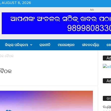
 AUGUST 8, 2026
Ads
ଜିଲ୍ଲା ପରିକ୍ରମା
ରାଜନୀତି
ମନୋରଞ୍ଜନ
ଜୀବନଚର୍ଯ୍ୟା
ଖେ
ନିକ ବୈଠକ
Ad
 ବୈଠକ
Ad
ଖ
ବନ୍ୟା