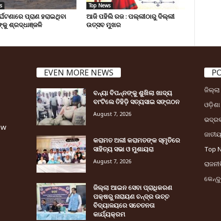
s
Top News
ୁର୍ଘଟଣାରେ ପ୍ରାଣ ହରାଇଥିବା
ଆଜି ପହିଲି ରଜ : ପଲ୍ଲୀଠାରୁ ଦିଲ୍ଲୀ
୍କୁ ଶ୍ରଦ୍ଧାଞ୍ଜଳି
ଉତ୍ସବ ମୁଖର
EVEN MORE NEWS
P
ଜିଲ୍ଲ
ବନ୍ୟା ବିପନ୍ନଙ୍କୁ ଶୁଖିଲା ଖାଦ୍ୟ
ବାଂଟିଲେ ତିହିଡି଼ ସତ୍ୟସାଇ ସଙ୍ଗଠନ
ଓଡ଼ିଶା
August 7, 2026
ଭଦ୍ର
ew
ଜାତୀ
କରାମତ ଅଲୀ କରାମତଙ୍କ ସ୍ମୃତିରେ
ସାହିତ୍ୟ ସଭା ଓ ମୁଶାୟରା
Top 
August 7, 2026
ରାଜନୀତ
କେନ୍ଦ
ଜିଲ୍ଲା ଆଇନ ସେବା ପ୍ରାଧିକରଣ
ପକ୍ଷରୁ ନାରାୟଣ ଚନ୍ଦ୍ର ଉଚ୍ଚ
ବିଦ୍ୟାଳୟରେ ସଚେତନତା
କାର୍ଯ୍ୟକ୍ରମ