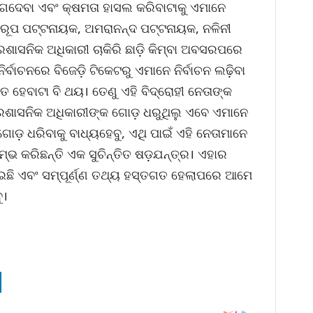
ଗଦେବା ଏବଂ କ୍ଷମତା ହାସଲ କରିବାଟାକୁ ଏମାନେ
 ଅରୂପ ପଟ୍ଟନାୟକ, ଅମରାନନ୍ଦ ପଟ୍ଟନାୟକ, ନଳିନୀ
ଶାସନିକ ଅଧିକାରୀ ଚାକିରି ଛାଡ଼ି କିମ୍ବା ଅବସରପରେ
ର୍ବାଚନରେ ବିଜେଡ଼ି ଟିକେଟରୁ ଏମାନେ ନିର୍ବାଚନ ଲଢ଼ିବା
େବାଟା ବି ଥୟ। ତେଣୁ ଏହି ବିଦ୍ରୋହୀ ନେତାଙ୍କ
୍ରଶାସନିକ ଅଧିକାରୀଙ୍କ ଗୋଡ଼ ଧରୁଥିଲୁ ଏବେ ଏମାନେ
ଡ଼ ଧରିବାକୁ ବାଧ୍ୟହେବୁ, ଏଥି ପାଇଁ ଏହି ନେତାମାନେ
ମ୍ଭ କରିଛନ୍ତି ଏକ ସୁଚିନ୍ତିତ ଷଡ଼ଯନ୍ତ୍ର। ଏହାର
ଛି ଏବଂ ସମ୍ପୂର୍ଣ୍ଣ ତଥ୍ୟ ହସ୍ତଗତ ହେଲାପରେ ଆମେ
ୁ।