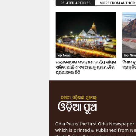
RELATED ARTICLES
MORE FROM AUTHOR
Top News
Top New
ରତ୍ନଭଣ୍ଡାର ସଂରକ୍ଷଣ କାର୍ଯ୍ୟ ଶୀଘ୍ର
ବିମାନ ଦ
ସାରିବା ପାଇଁ ଏ.ଏସ୍.ଆଇ.କୁ ଶ୍ରୀମନ୍ଦିର
ବ୍ୟକ୍ତିଙ
ପ୍ରଶାସନର ଚିଠି
Odia Pua is the first Odia Newspaper
which is printed & Published from N