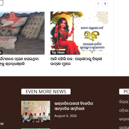
s
Top News
ୁର୍ଘଟଣାରେ ପ୍ରାଣ ହରାଇଥିବା
ଆଜି ପହିଲି ରଜ : ପଲ୍ଲୀଠାରୁ ଦିଲ୍ଲୀ
୍କୁ ଶ୍ରଦ୍ଧାଞ୍ଜଳି
ଉତ୍ସବ ମୁଖର
EVEN MORE NEWS
P
ଜିଲ୍ଲ
ଭଣ୍ଡାରିପୋଖରୀ ବିଜେପିର
ସାମ୍ବାଦିକ ସମ୍ମିଳନୀ
ଓଡ଼ିଶା
August 6, 2026
ଭଦ୍ର
ew
ଜାତୀ