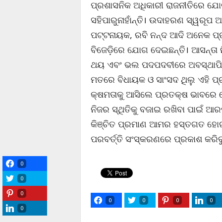
ପ୍ରଶାସନିକ ଅଧିକାରୀ ରାଜନୀତିରେ ଯୋ
ସହିପାରୁନାହାଁନ୍ତି। ଉଦାହରଣ ସ୍ୱରୂପ
ପଟ୍ଟନାୟକ, ରବି ନନ୍ଦ ଆଦି ଅନେକ ପ୍ର
ବିଜେଡ଼ିରେ ଯୋଗ ଦେଇଛନ୍ତି। ଆସନ୍ତା ନି
ଥୟ ଏବଂ ଭଲ ପଦପଦବୀରେ ଅବସ୍ଥାପିତ ହ
ମତରେ ବିଧାୟକ ଓ ସାଂସଦ ଥିଲୁ ଏହି ପ
କ୍ଷମତାକୁ ଆସିଲେ ପ୍ରତକ୍ଷ ଭାବରେ ଗୋ
ନିଜର ସ୍ଥିତିକୁ ବଜାଇ ରଖିବା ପାଇଁ ଆର
କିଞ୍ଚିତ ପ୍ରମାଣ ଆମର ହସ୍ତଗତ ହୋଇ
ପରବର୍ତ୍ତି ସଂସ୍କରଣରେ ପ୍ରକାଶ କରିବ
0
0
0
0
0
0
0
0