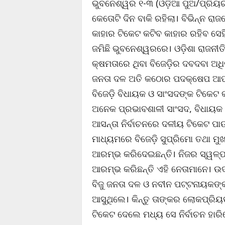
ଭୁବନେଶ୍ୱର ୧-୩ (ଓଡ଼ିଆ ପୁଅ/ପ୍ରିୟରଞ
କେତୋଟି ଦିନ ବାକି ରହିଲା। ବିଭିନ୍ନ ର
କାହାର ଟିକେଟ କଟିବ କାହାର ରହିବ ସେ
ଜମିଛି ଭୁବନେଶ୍ୱରରେ। ଓଡ଼ିଶା ରାଜନୀତି
କ୍ଷମତାରେ ଥିବା ବିଜେଡ଼ିର ଦବଦବା ଅଧି
ଜନତା ଦଳ ଅତି କଠୋର ପଦକ୍ଷେପ ଆପଣା
ବିଜେଡ଼ି ବିଧାୟକ ଓ ସାଂସଦଙ୍କ ଟିକେଟ 
ଅନେକ ପ୍ରଭାବଶାଳୀ ସାଂସଦ, ବିଧାୟକ ଓ 
ଆସନ୍ତା ନିର୍ବାଚନରେ ଦଳୀୟ ଟିକେଟ ପାଉନ
ମାଧ୍ୟମରେ ବିଜେଡ଼ି ସୁପ୍ରିମୋ ତଥା ମୁଖ
ଆରମ୍ଭ କରିଦେଇଛନ୍ତି। ନିଜର ସ୍ୱଳ୍ପ 
ଆରମ୍ଭ କରିଛନ୍ତି ଏହି ନେତାମାନେ। 
ବିଜୁ ଜନତା ଦଳ ଓ ନବୀନ ପଟ୍ଟନାୟକଙ୍
ଆସୁଥିଲେ। କିନ୍ତୁ ତାଙ୍କର ଲୋକପ୍ରିୟ
ଟିକେଟ ଦେଲେ ମଧ୍ୟ ସେ ନିର୍ବାଚନ ହାର