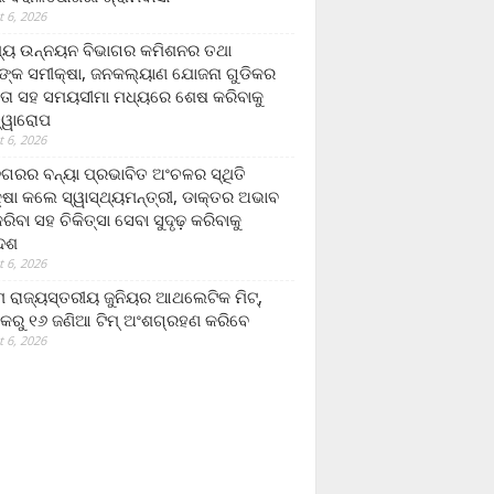
 6, 2026
ମ୍ୟ ଉନ୍ନୟନ ବିଭାଗର କମିଶନର ତଥା
ଙ୍କ ସମୀକ୍ଷା, ଜନକଲ୍ୟାଣ ଯୋଜନା ଗୁଡିକର
ତା ସହ ସମୟସୀମା ମଧ୍ୟରେ ଶେଷ କରିବାକୁ
ତ୍ୱାରୋପ
 6, 2026
ଗରର ବନ୍ୟା ପ୍ରଭାବିତ ଅଂଚଳର ସ୍ଥିତି
୍ଷା କଲେ ସ୍ୱାସ୍ଥ୍ୟମନ୍ତ୍ରୀ, ଡାକ୍ତର ଅଭାବ
ରିବା ସହ ଚିକିତ୍ସା ସେବା ସୁଦୃଢ଼ କରିବାକୁ
ଦେଶ
 6, 2026
 ରାଜ୍ୟସ୍ତରୀୟ ଜୁନିୟର ଆଥଲେଟିକ ମିଟ୍‌,
କରୁ ୧୬ ଜଣିଆ ଟିମ୍ ଅଂଶଗ୍ରହଣ କରିବେ
 6, 2026