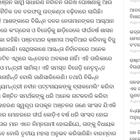
August
୍ଜନ ସାହୁ) ସାଧାରଣ ନିର୍ବାଚନ ତାରିଖ ଘୋଷଣାକୁ ଆଉ
ଆଗରପ
ାଜନୈତିକ ଦଳ ତରଫରୁ ଉତ୍କଣ୍ଠା ବଢ଼ିବାରେ ଲାଗିଛି।
ବିଧା
ହି ଆଶଙ୍କାରେ ବିଭିନ୍ନ ଦଳର ନେତାମାନଙ୍କର ଆସ୍ଥାନ
August
ରେ କଂଗ୍ରେସ ଓ ବିଜେଡ଼ିକୁ ଛାଡ଼ିଦେଲେ ଦୀର୍ଘବର୍ଷ ଶାସନ
ଭଦ୍ର
ଧାମନ
କା ରହିଛି। ପଞ୍ଚମଥର କ୍ଷମତା ଅକ୍ତିଆର କରିବାକୁ ବିଜୁ
ବଂଟ
ଉଛି। ସେଥିସକାଶେ ଆସନ୍ତା ନିର୍ବାଚନରେ ଅନେକ
August
କଟିବ ଏଥିରେ ସନ୍ଦେହର ଅବକାଶ ନାହିଁ। ଏହି ତାଲିକାରେ
ରାଷ୍
ବିଚାର
ମନ୍ତ୍ରୀ ସାମିଲ୍। ଏହି ସମସ୍ତ ବିଜେଡ଼ି ନେତୃବୃନ୍ଦ
August
ାହାଁନ୍ତି ବୋଲି ଜାଣିସାରିଲେଣି। ତଥାପି ବିଭିନ୍ନ
ଜଳସମ
୍ୟମନ୍ତ୍ରୀ ନବୀନ ପଟ୍ଟନାୟକଙ୍କୁ ବ୍ଲାକମେଲିଂ କରିବା
ଏକ ସପ
ଗୁଣବ
କିଞ୍ଚିତ ସମର୍ଥକଙ୍କୁ ଧରି ଅନେକ ନାଟକବାଜି କରିବା
August
ଉଦାହରଣ ସ୍ୱରୂପ ଉପକୂଳ ଅଞ୍ଚଳର ଜଣେ ସାଂସଦ ଯିଏକି
ବନ୍ୟ
କର ମୋହରରେ ଦୀର୍ଘ କୋଡ଼ିଏ ବର୍ଷ ଧରି ସାଂସଦ ହୋଇ
ଅନୁଧ
ତାର ମାନ ଏତେ ନିମ୍ନଗାମୀ ହୋଇଛିଯେ, ତାଙ୍କୁ ବିଧାୟକ
August
ଜଳ ନ
ିବେ ବୋଲି ତୃତୀୟ ମହଲା ଅନୁଭବ କରିସାରିଛି। ବାରମ୍ବାର
ହେଲେ