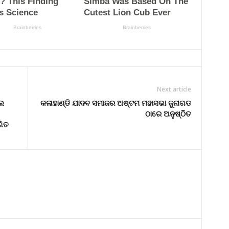
Next article
ଲେ
କଳାହାଣ୍ଡି ଯାଦବ ସମାଜର ଅଷ୍ଟମ ମହାସଭା ଜୁନାଗଡ
ଠାରେ ଅନୁଷ୍ଠିତ
ଗିତ