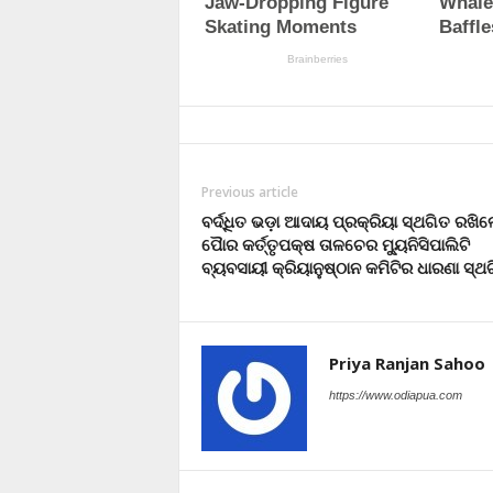
Previous article
ବର୍ଦ୍ଧିତ ଭଡ଼ା ଆଦାୟ ପ୍ରକ୍ରିୟା ସ୍ଥଗିତ ରଖି
ପୈାର କର୍ତ୍ତୃପକ୍ଷ ତାଳଚେର ମ୍ୟୁନିସିପାଲିଟି
ବ୍ୟବସାୟୀ କ୍ରିୟାନୁଷ୍ଠାନ କମିଟିର ଧାରଣା ସ୍ଥ
Priya Ranjan Sahoo
https://www.odiapua.com