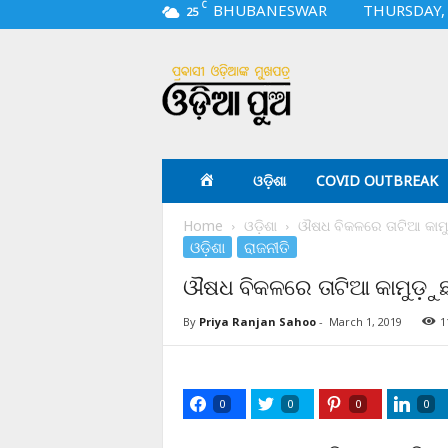
C
BHUBANESWAR
THURSDAY, 
25
O
d
i
a
p
u
a
ଓଡ଼ିଶା
COVID OUTBREAK
.
c
Home
ଓଡ଼ିଶା
ଔଷଧ ବିକଳରେ ତାଟିଆ କାମୁଡ଼
o
ଓଡ଼ିଶା
ରାଜନୀତି
m
ଔଷଧ ବିକଳରେ ତାଟିଆ କାମୁଡ଼ୁଛନ୍
By
Priya Ranjan Sahoo
-
March 1, 2019
1
0
0
0
0