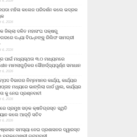
 6, 2026
ଡା ମହିଳା କଲେଜ ପରିଦର୍ଶନ କଲେ ଭଦ୍ରକ
ୟକ
 6, 2026
କ ଜିଲ୍ଲା ଦଳିତ ମହାସଂଘ ପକ୍ଷରୁ
ଗରରେ ବନ୍ୟା ବିପନ୍ନଙ୍କୁ ରିଲିଫ ସାମଗ୍ରୀ
ନ
 6, 2026
ଟ୍ର ପାଇଁ ମଧ୍ୟସ୍ଥତା ୩.୦ ମାଧ୍ୟମରେ
ାଧୀନ ମାମଲାଗୁଡ଼ିକର ସୌହାର୍ଦ୍ଦ୍ୟପୂର୍ଣ୍ଣ ସମାଧାନ
 6, 2026
୍ପଦ ବିଭାଗର ନିମ୍ନମାନର କାର୍ଯ୍ୟ, କାର୍ଯ୍ୟର
୍ତାହ ମଧ୍ୟରେ ଭାଙ୍ଗିଲା ଗାର୍ଡ ୱାଲ, କାର୍ଯ୍ୟର
ତା କୁ ନେଇ ପ୍ରଶ୍ନବାଚୀ
 6, 2026
ାରେ ପ୍ରମୁଖ ସଡ଼କ କ୍ଷତିଗ୍ରସ୍ତ ସ୍ଥିତି
୍ୟାନ କଲେ ଆର୍‌ଡ଼ି ସଚିବ
 6, 2026
ିଷ୍କାସନ ସମସ୍ୟା ନେଇ ପ୍ରଶାସନର ଦ୍ୱାରସ୍ତ
 ବରାଳପୋଖରୀ ଗ୍ରାମବାସୀ