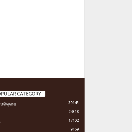
OPULAR CATEGORY
39145
ା ପରିକ୍ରମା
24318
17102
କ
9169
ୟ