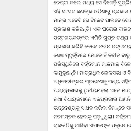
ଚେଷ୍ଟା କଲେ ମଧ୍ୟ ସେ ବିଜେଡ଼ି ସୁପ୍ରି
ଏହି ସାଂସଦ ଜଣଙ୍କ ଓଡ଼ିଶାରୁ ପ୍ରକା
ମାତ୍ର ଏବେବି ସେ ଟିକେଟ ପାଇବେ ବୋଲ
ପ୍ରକାଶ କରିଛନ୍ତି। ଏକ ଘରୋଇ ବାରରେ
ପଟ୍ଟନାୟକଙ୍କର ଏମିତି ଗୁପ୍ତ ତଥ୍ୟ
ପ୍ରକାଶ କରିବି ତେବେ ନବୀନ ପଟ୍ଟନାୟକ
ଶେଷ ମୂହୂର୍ତ୍ତରେ ମୋତେ ହିଁ ନବୀନ ବ
ପରିସ୍ଥିତିରେ ବର୍ତ୍ତମାନ ମାଳମାଳ ବି
କାମୁଡୁଛନ୍ତି। ମାତ୍ରାଧିକ ଲୋକସଭା ଓ 
ଅଧିକାରୀଙ୍କର ପ୍ରବେଶକୁ ମଧ୍ୟ ସହିପାର
ଅଗ୍ରାଧିକାରକୁ ତୃତୀୟମହଲା ଏତେ ମାତ୍ରା
ତଥା ବିଧାୟକମାନେ ଏକପ୍ରକାର ଅଣନିଶ୍
ଉଦ୍ଦେଶ୍ୟକୁ ସାଧନ କରିବା ନିମନ୍ତେ ସ
ନତମସ୍ତକ ହେବାକୁ ପଡ଼ୁଥିଲା। ବର୍ତ୍ତମ
ରାଜନୀତିକୁ ଆସିବା ଏମାନଙ୍କ ପକ୍ଷେ ଦେହ