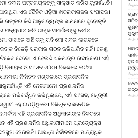
ମୋ ନବୀନ ପଟ୍ଟନାୟକଙ୍କୁ ସାକ୍ଷାତ କରିପାରୁନାହାଁନ୍ତି।
August
ଶ ପାଉଥିବା ଏକ ଦୈନିକ ଓଡ଼ିଆ ଖବରକାଗଜର ସଂପାଦକ।
ଗ୍ରା
ସଚିବ
ି ତାଙ୍କର କିଛି ଆନୁଗତ୍ୟଙ୍କ ସାମନାରେ ଦୃଢ଼ୋକ୍ତି
ଗୁଣବ
 ମଦ୍ୟପାନ କରି ତାଙ୍କ ସମର୍ଥକଙ୍କୁ ନବୀନ
ଗୁରୁ
 ମୋ ପାଖରେ ଅଛି ତାକୁ ଯଦି ମୋ ଖବର କାଗଜରେ
August
ଙ୍କ ବିଜେଡ଼ି ସରକାର ଗଠନ କରିପାରିବ ନାହିଁ। ତେଣୁ
ଧାମନ
ସମୀକ
ାବୁ ଟିକେଟ ଦେବେ। ଏ ହେଉଛି ଏକମାତ୍ର ଉଦାହରଣ। ଏହି
ଦୂର କ
ଜେଡ଼ି ବିଧାୟକ ଓ ସାଂସଦ ଔଷଧ ବିକଳରେ ତାଟିଆ
ନିର୍ଦ୍
August
ବିଧାନସଭା ନିର୍ବାଚନ ମଣ୍ଡଳୀରେ ପ୍ରଶାସନିକ
୭୨ତମ
ୁନାହାଁନ୍ତି ଏହି ନେତାମାନେ। ପ୍ରଶାସନିକ
ଭଦ୍ର
ରେ ପରିବର୍ଦ୍ଧିତ କରିଥିଲାଯେ, ଏହି ସାଂସଦ, ମନ୍ତ୍ରୀ
August
ୱାସୀ ହୋଇପଡ଼ିଥିଲେ। ବିଭିନ୍ନ ରାଜନୈତିକ
ଦାସର୍ବଦା ଏହି ପ୍ରଶାସନିକ ଅଧିକାରୀଙ୍କ ନିକଟରେ
ାନ ଏହି ପ୍ରଶାସନିକ ଅଧିକାରୀମାନେ ପ୍ରତ୍ୟେକ୍ଷ
ସୁହା ହେଉନାହିଁ। ଆସନ୍ତା ନିର୍ବାଚନରେ ମାତ୍ରାଧିକ