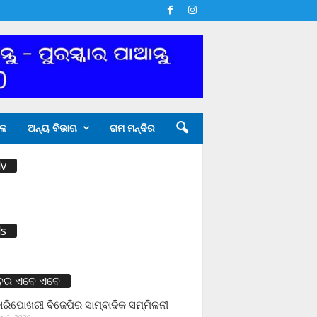
ଳ
ଅନ୍ୟ ବିଭାଗ
ରାମ ମନ୍ଦିର
v
s
ବର ଏବେ ଏବେ
ାରିପୋଖରୀ ବିଜେପିର ସାମ୍ବାଦିକ ସମ୍ମିଳନୀ