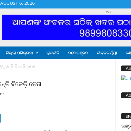
AUGUST 6, 2026
Ads
ଜିଲ୍ଲା ପରିକ୍ରମା
ରାଜନୀତି
ମନୋରଞ୍ଜନ
ଜୀବନଚର୍ଯ୍ୟା
ଖେ
ୁଛନ୍ତି ବିଜେଡ଼ି ନେତା
Ad
ତି ବିଜେଡ଼ି ନେତା
111
Ad
ଖ
ଭଣ୍ଡ