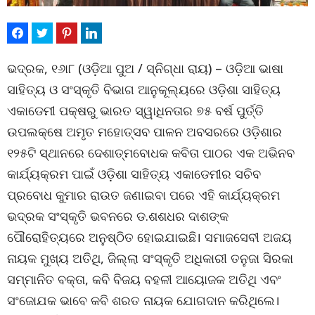
ଭଦ୍ରକ, ୧୬ା୮ (ଓଡ଼ିଆ ପୁଅ / ସ୍ନିଗ୍ଧା ରାୟ) – ଓଡ଼ିଆ ଭାଷା
ସାହିତ୍ୟ ଓ ସଂସ୍କୃତି ବିଭାଗ ଆନୁକୂଲ୍ୟରେ ଓଡ଼ିଶା ସାହିତ୍ୟ
ଏକାଡେମୀ ପକ୍ଷରୁ ଭାରତ ସ୍ୱାଧିନତାର ୭୫ ବର୍ଷ ପୁର୍ତ୍ତି
ଉପଲକ୍ଷେ ଅମୃତ ମହୋତ୍ସବ ପାଳନ ଅବସରରେ ଓଡ଼ିଶାର
୧୨୫ଟି ସ୍ଥାନରେ ଦେଶାତ୍ମବୋଧକ କବିତା ପାଠର ଏକ ଅଭିନବ
କାର୍ଯ୍ୟକ୍ରମ ପାଇଁ ଓଡ଼ିଶା ସାହିତ୍ୟ ଏକାଡେମୀର ସଚିବ
ପ୍ରବୋଧ କୁମାର ରାଉତ ଜଣାଇବା ପରେ ଏହି କାର୍ଯ୍ୟକ୍ରମ
ଭଦ୍ରକ ସଂସ୍କୃତି ଭବନରେ ଡ.ଶଶଧର ଦାଶଙ୍କ
ପୌରୋହିତ୍ୟରେ ଅନୁଷ୍ଠିତ ହୋଇଯାଇଛି। ସମାଜସେବୀ ଅଜୟ
ନାୟକ ମୁଖ୍ୟ ଅତିଥି, ଜିଲ୍ଲା ସଂସ୍କୃତି ଅଧିକାରୀ ତନୁଜା ସିରକା
ସମ୍ମାନିତ ବକ୍ତା, କବି ବିଜୟ ବହଳୀ ଆୟୋଜକ ଅତିଥି ଏବଂ
ସଂଜୋଯକ ଭାବେ କବି ଶରତ ନାୟକ ଯୋଗଦାନ କରିଥିଲେ।