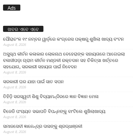
Ads
ଖବର ଏବେ ଏବେ
ପୌରାଚଂଳ ୧୯ ନମ୍ବର ୱାର୍ଡ଼ରେ କଂଗ୍ରେସ ପକ୍ଷରୁ ଶୁଖିଲା ଖାଦ୍ୟ ବଂଟନ
August 8, 2026
ଅସୁସ୍ଥ କୀର୍ତନ କଳାକାର ଲୋକନାଥ ବେହେରାଙ୍କ ସହାୟତାରେ ଆଗେଇଲା
ବଳାଜୀପଡ଼ା ଗ୍ରାମ କୀର୍ତନ ମଣ୍ଡଳୀ ରକ୍ତଦାନ ସହ ଚିକିତ୍ସା ଖର୍ଚ୍ଚରେ
ସହଯୋଗ, ସରକାରୀ ସହାୟତା ପାଇଁ ନିବେଦନ
August 8, 2026
ସରକାରୀ ଘର ଯାହା ପାଇଁ ସାତ ସପନ
August 8, 2026
ତିହିଡି଼ ସରସ୍ୱତୀ ଶିଶୁ ବିଦ୍ୟାମନ୍ଦିରରେ ଜ୍ଞାନ ବିଜ୍ଞାନ ମେଳା
August 8, 2026
ବିଜେଡି ପଂଚାୟତ ସଭାପତି ବିପନ୍ନଙ୍କୁ ବାଂଟିଲେ ଶୁଖିଲାଖାଦ୍ୟ
August 8, 2026
ସମାଜସେବୀ ଜ୍ଞାନେନ୍ଦ୍ର ଦାସଙ୍କୁ ଶ୍ରଦ୍ଧାଞ୍ଜଳୀ
August 8, 2026