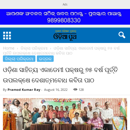
Ads
Home
ଜିଲ୍ଲା ପରିକ୍ରମା
ଓଡ଼ିଶା ସାହିତ୍ୟ ଏକାଡେମୀ ପକ୍ଷରୁ ୭୫ ବର୍ଷ
ପୂର୍ତ୍ତି ଉପଲକ୍ଷେ ଦେଶାତ୍ମବୋଧ କବିତା ପାଠ
ଜିଲ୍ଲା ପରିକ୍ରମା
ଭଦ୍ରକ
ଓଡ଼ିଶା ସାହିତ୍ୟ ଏକାଡେମୀ ପକ୍ଷରୁ ୭୫ ବର୍ଷ ପୂର୍ତ୍ତି
ଉପଲକ୍ଷେ ଦେଶାତ୍ମବୋଧ କବିତା ପାଠ
By
Pramod Kumar Ray
-
August 16, 2022
128