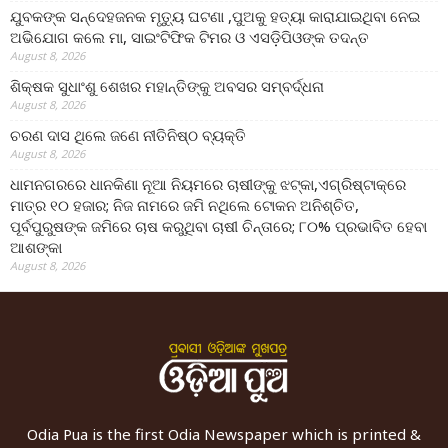
ଯୁବକଙ୍କ ସନ୍ଦେହଜନକ ମୃତ୍ୟୁ ଘଟଣା ,ପୁଅକୁ ହତ୍ୟା କାରାଯାଇଥିବା ନେଇ
ଅଭିଯୋଗ କଲେ ମା, ସାଇଂଟିଫିକ ଟିମର ଓ ଏସଡ଼ିପିଓଙ୍କ ତଦନ୍ତ
August 8, 2026
ଶିକ୍ଷକ ସୁଧାଂଶୁ ଶେଖର ମହାନ୍ତିଙ୍କୁ ଅବସର ସମ୍ବର୍ଦ୍ଧନା
August 8, 2026
ଚରଣ ଦାସ ଥିଲେ ଜଣେ ନୀତିନିଷ୍ଠ ବ୍ୟକ୍ତି
August 8, 2026
ଧାମନଗରରେ ଧାନକିଣା ନୂଆ ନିୟମରେ ଚାଷୀଙ୍କୁ ଝଟ୍‌କା,ଏଗ୍ରିଷ୍ଟାକ୍‌ରେ
ମାତ୍ର ୧୦ ହଜାର; ନିଜ ନାମରେ ଜମି ନଥିଲେ ଟୋକନ ଅନିଶ୍ଚିତ,
ପୂର୍ବପୁରୁଷଙ୍କ ଜମିରେ ଚାଷ କରୁଥିବା ଚାଷୀ ଚିନ୍ତାରେ; ୮୦% ପ୍ରଭାବିତ ହେବା
ଆଶଙ୍କା
August 8, 2026
Odia Pua is the first Odia Newspaper which is printed &