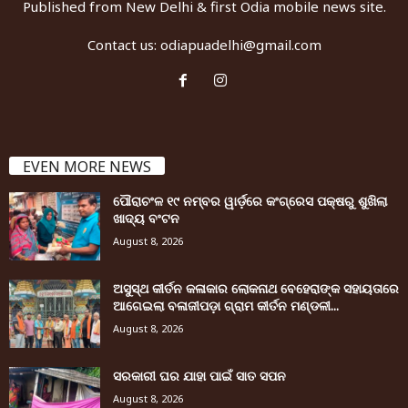
Published from New Delhi & first Odia mobile news site.
Contact us:
odiapuadelhi@gmail.com
EVEN MORE NEWS
ପୌରାଚଂଳ ୧୯ ନମ୍ବର ୱାର୍ଡ଼ରେ କଂଗ୍ରେସ ପକ୍ଷରୁ ଶୁଖିଲା
ଖାଦ୍ୟ ବଂଟନ
August 8, 2026
ଅସୁସ୍ଥ କୀର୍ତନ କଳାକାର ଲୋକନାଥ ବେହେରାଙ୍କ ସହାୟତାରେ
ଆଗେଇଲା ବଳାଜୀପଡ଼ା ଗ୍ରାମ କୀର୍ତନ ମଣ୍ଡଳୀ...
August 8, 2026
ସରକାରୀ ଘର ଯାହା ପାଇଁ ସାତ ସପନ
August 8, 2026