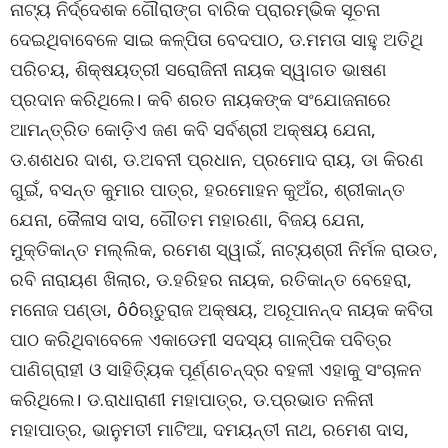
ନାଟ୍ୟ ନିର୍ଦ୍ଦେଶକ ଗୌରାଙ୍ଗ ବାରିକ ପ୍ରାରମ୍ଭିକ ସୂଚନା
ଦେଇଥିବାବେଳେ ସାଇ କଳ୍ପିତା ବେଦପାଠ, ଡ.ମମତା ସାହୁ ଅତିଥି
ପରିଚୟ, ଶିକ୍ଷୟତ୍ରୀ ସରୋଜିନୀ ନାୟକ ସ୍ୱାଗତ ଭାଷଣ
ପ୍ରଦାନ କରିଥିଲେ। କବି ଶରତ ନାୟକଙ୍କ ସଂଯୋଜନାରେ
ଆମନ୍ତ୍ରିତ କୋଡ଼ିଏ ଜଣ କବି ସର୍ବଶ୍ରୀ ଅକ୍ଷୟ ଯେନା,
ଡ.ଶଶଧର ଦାଶ, ଡ.ଅବନୀ ପ୍ରଧାନ, ପ୍ରମୋଦ ରାୟ, ଡା କିରଣ
ଗୁଇଁ, ବସନ୍ତ କୁମାର ପାତ୍ର, ହରମୋହନ କୁଅଁର, ଶ୍ରୀକାନ୍ତ
ଯେନା, କୈଳାସ ଦାସ, ଗୌତମ ମହାରଣା, ବିଜୟ ଯେନା,
ମୁକ୍ତିକାନ୍ତ ମଲ୍ଲିକ, ରମେଶ ସ୍ୱାଇଁ, ନାଟ୍ୟଶ୍ରୀ ନିର୍ମଳ ରାଉତ,
ରବି ନାରାୟଣ ଖିଲାର, ଡ.ହରିହର ନାୟକ, ରତିକାନ୍ତ ବେହେରା,
ମନୋଜ ପଣ୍ଡା, ôôଋତୁରାଜ ଅକ୍ଷୟ, ଅରୂପାନନ୍ଦ ନାୟକ କବିତା
ପାଠ କରିଥିବାବେଳେ ଏକାଡେମୀ ସଦସ୍ୟ ଗାଳ୍ପିକ ପବିତ୍ର
ପାଣିଗ୍ରାହୀ ଓ ସାହିତ୍ୟିକ ପୂର୍ଣ୍ଣଚନ୍ଦ୍ର ବହଳୀ ଏହାକୁ ସଂଚାଳନ
କରିଥିଲେ। ଡ.ରାଧାରାଣୀ ମହାପାତ୍ର, ଡ.ପ୍ରଭାତ ନଳିନୀ
ମହାପାତ୍ର, ଭାନୁମତୀ ମାଟିଆ, ଦମୟନ୍ତୀ ନାଥ, ରମେଶ ଦାସ,