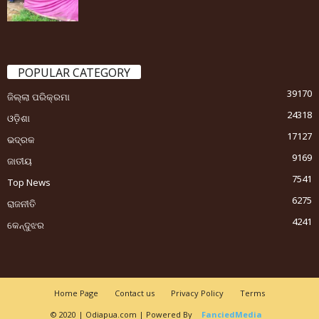
POPULAR CATEGORY
39170
ଜିଲ୍ଲା ପରିକ୍ରମା
24318
ଓଡ଼ିଶା
17127
ଭଦ୍ରକ
9169
ଜାତୀୟ
7541
Top News
6275
ରାଜନୀତି
4241
କେନ୍ଦୁଝର
Home Page
Contact us
Privacy Policy
Terms
© 2020 | Odiapua.com | Powered By
FanciedMedia