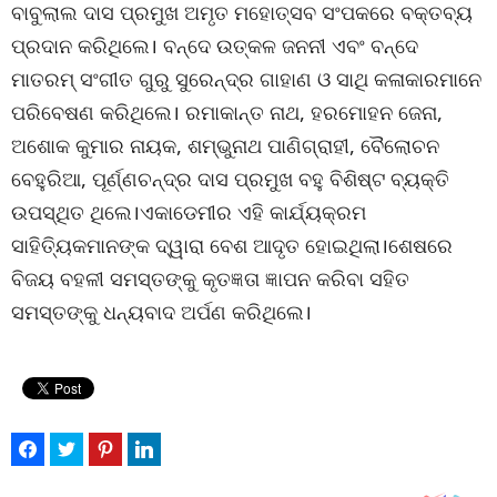
ବାବୁଲାଲ ଦାସ ପ୍ରମୁଖ ଅମୃତ ମହୋତ୍ସବ ସଂପକରେ ବକ୍ତବ୍ୟ
ପ୍ରଦାନ କରିଥିଲେ। ବନ୍ଦେ ଉତ୍କଳ ଜନନୀ ଏବଂ ବନ୍ଦେ
ମାତରମ୍ ସଂଗୀତ ଗୁରୁ ସୁରେନ୍ଦ୍ର ଗାହାଣ ଓ ସାଥି କଳାକାରମାନେ
ପରିବେଷଣ କରିଥିଲେ। ରମାକାନ୍ତ ନାଥ, ହରମୋହନ ଜେନା,
ଅଶୋକ କୁମାର ନାୟକ, ଶମ୍ଭୁନାଥ ପାଣିଗ୍ରାହୀ, ବୈଲୋଚନ
ବେହୁରିଆ, ପୂର୍ଣ୍ଣଚନ୍ଦ୍ର ଦାସ ପ୍ରମୁଖ ବହୁ ବିଶିଷ୍ଟ ବ୍ୟକ୍ତି
ଉପସ୍ଥିତ ଥିଲେ।ଏକାଡେମୀର ଏହି କାର୍ଯ୍ୟକ୍ରମ
ସାହିତ୍ୟିକମାନଙ୍କ ଦ୍ୱାରା ବେଶ ଆଦୃତ ହୋଇଥିଲା।ଶେଷରେ
ବିଜୟ ବହଳୀ ସମସ୍ତଙ୍କୁ କୃତଜ୍ଞତା ଜ୍ଞାପନ କରିବା ସହିତ
ସମସ୍ତଙ୍କୁ ଧନ୍ୟବାଦ ଅର୍ପଣ କରିଥିଲେ।