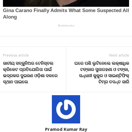
Previous article
Next article
ଜାତୀୟ ସବ୍‌ଜୁନିଅର ଟେନିସ୍‌ବଲ
ଘରେ ପଶି ଲୁଟିନେଲେ ଲକ୍ଷାଧିକ
କ୍ରିକେଟ ପ୍ରତିଯୋଗିତା ପାଇଁ
ଟଙ୍କାର ସୁନାଗହଣା ଓ ଟଙ୍କା,
ଭଦ୍ରକର ଦୁଇଜଣ ଓଡ଼ିଶା ଦଳରେ
ସନ୍ଧାନୀ କୁକୁର ଓ ସାଇଣ୍ଟିଫିକ୍
ସ୍ଥାନ ପାଇଲେ
ଟିମ୍‌ର ତଦନ୍ତ ଜାରି
Pramod Kumar Ray