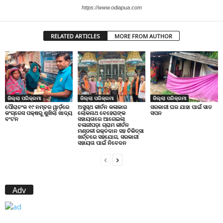
https://www.odiapua.com
RELATED ARTICLES
MORE FROM AUTHOR
ଜିଲ୍ଲା ପରିକ୍ରମା
ଜିଲ୍ଲା ପରିକ୍ରମା
ଜିଲ୍ଲା ପରିକ୍ରମା
ପୌରାଚଂଳ ୧୯ ନମ୍ବର ୱାର୍ଡ଼ରେ
ଅସୁସ୍ଥ କୀର୍ତନ କଳାକାର
ସରକାରୀ ଘର ଯାହା ପାଇଁ ସାତ
କଂଗ୍ରେସ ପକ୍ଷରୁ ଶୁଖିଲା ଖାଦ୍ୟ
ଲୋକନାଥ ବେହେରାଙ୍କ
ସପନ
ବଂଟନ
ସହାୟତାରେ ଆଗେଇଲା
ବଳାଜୀପଡ଼ା ଗ୍ରାମ କୀର୍ତନ
ମଣ୍ଡଳୀ ରକ୍ତଦାନ ସହ ଚିକିତ୍ସା
ଖର୍ଚ୍ଚରେ ସହଯୋଗ, ସରକାରୀ
ସହାୟତା ପାଇଁ ନିବେଦନ
Adv