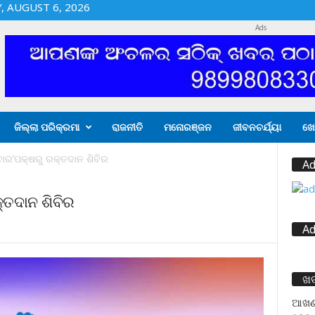
 AUGUST 6, 2026
Ads
ଜିଲ୍ଲା ପରିକ୍ରମା
ରାଜନୀତି
ମନୋରଞ୍ଜନ
ଜୀବନଚର୍ଯ୍ୟା
ଖେ
ବାର’ପକ୍ଷରୁ ରକ୍ତଦାନ ଶିବିର
Ad
୍ତଦାନ ଶିବିର
Ad
ଖ
ଆଖଣ୍