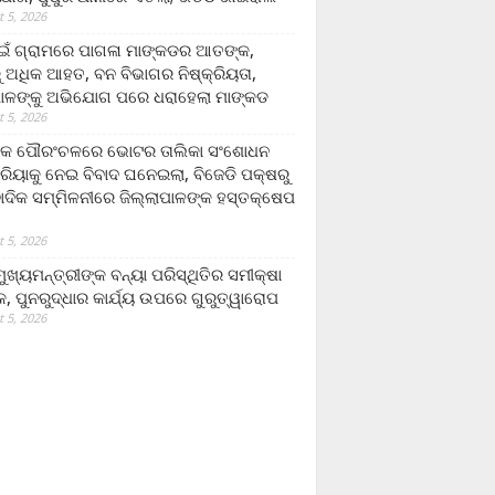
 5, 2026
ଁ ଗ୍ରାମରେ ପାଗଳା ମାଙ୍କଡର ଆତଙ୍କ,
 ଅଧିକ ଆହତ, ବନ ବିଭାଗର ନିଷ୍କ୍ରିୟତା,
ପାଳଙ୍କୁ ଅଭିଯୋଗ ପରେ ଧରାହେଲା ମାଙ୍କଡ
 5, 2026
ରକ ପୌରଂଚଳରେ ଭୋଟର ତାଲିକା ସଂଶୋଧନ
୍ରିୟାକୁ ନେଇ ବିବାଦ ଘନେଇଲା, ବିଜେଡି ପକ୍ଷରୁ
ବାଦିକ ସମ୍ମିଳନୀରେ ଜିଲ୍ଲାପାଳଙ୍କ ହସ୍ତକ୍ଷେପ
 5, 2026
ଖ୍ୟମନ୍ତ୍ରୀଙ୍କ ବନ୍ୟା ପରିସ୍ଥିତିର ସମୀକ୍ଷା
, ପୁନରୁଦ୍ଧାର କାର୍ଯ୍ୟ ଉପରେ ଗୁରୁତ୍ୱାରୋପ
 5, 2026