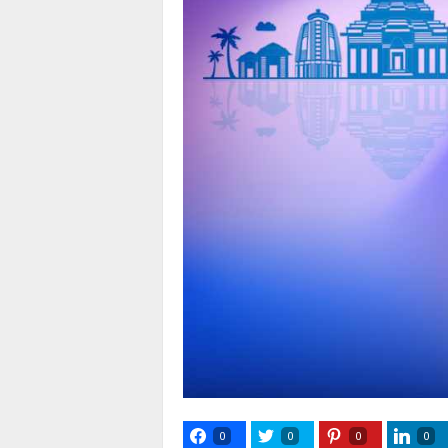
0
0
0
0