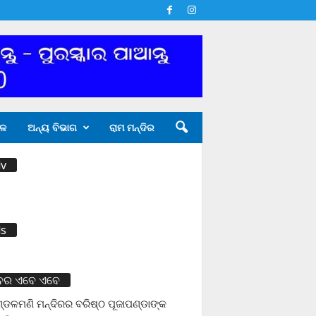
ଳ
ଅନ୍ୟ ବିଭାଗ
ରାମ ମନ୍ଦିର
v
s
ବର ଏବେ ଏବେ
ଡଳମଣି ମନ୍ଦିରର ବରିଷ୍ଠ ପୂଜାପଣ୍ଡାଙ୍କ