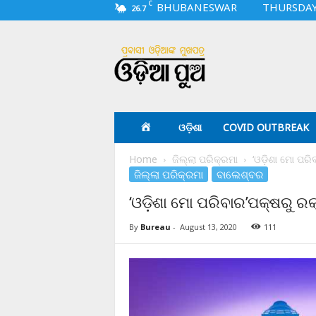
C
BHUBANESWAR
THURSDAY,
26.7
O
d
i
a
p
u
a
ଓଡ଼ିଶା
COVID OUTBREAK
.
c
Home
ଜିଲ୍ଲା ପରିକ୍ରମା
‘ଓଡ଼ିଶା ମୋ ପରି
o
ଜିଲ୍ଲା ପରିକ୍ରମା
ବାଲେଶ୍ବର
m
‘ଓଡ଼ିଶା ମୋ ପରିବାର’ପକ୍ଷରୁ ରକ
By
Bureau
-
August 13, 2020
111