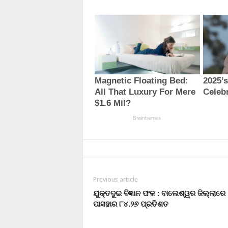
Previous article
ଯୁକ୍ତଦୁଇ ବିଜ୍ଞାନ ଫଳ : ବାଲେଶ୍ୱର ଜିଲ୍ଲାରେ
ପାସହାର ୮୪.୨୬ ପ୍ରତିଶତ