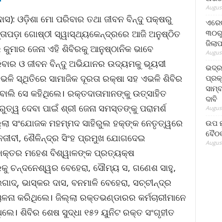
August
): ଓଡ଼ିଶା ମୋ ପରିବାର ତଥା ଜୀବନ ବିନ୍ଦୁ ପକ୍ଷରୁ
ଏରେଇ
୩୦ରୁ
ତାପଡ଼ା ଗୋଷ୍ଠୀ ସ୍ୱାସ୍ଥ୍ୟକେନ୍ଦ୍ରରେ ଆଜି ଅନୁଷ୍ଠିତ
ଜିଲା
 କୁମାର ଜେନା ଏହି ଶିବିରକୁ ଆନୁଷ୍ଠାନିକ ଭାବେ
August
ିବାର ଓ ଜୀବନ ବିନ୍ଦୁ ଅଭିଯାନର ଉଦ୍ୟମକୁ ଭୂୟସୀ
ଭଦ୍
ଳି ସ୍ଥିତିରେ ସାମାଜିକ ଦୂରତା ରକ୍ଷା ସହ ଏଭଳି ଶିବିର
ପ୍ରକ
ସାମ୍
ଲି ସେ କହିଥିଲେ। ରକ୍ତଦାତାମାନଙ୍କୁ ଉତ୍ସାହିତ
ଦାବି
ୁତ୍ୱ ଦେବା ପାଇଁ ଶ୍ରୀ ଜେନା ସମସ୍ତଙ୍କୁ ପରାମର୍ଶ
August
ଲା ସଂଯୋଜକ ମହମ୍ମଦ ସାହିରୁଲ ହକ୍‌ଙ୍କ ନେତୃତ୍ୱରେ
ଉପ ମୁ
ବୈଠକ
ଜୀବୀ, ଶୈଳିନ୍ଦ୍ର ସିଂହ ପ୍ରମୁଖ ଯୋଗଦେଇ
August
ଡାକ୍ତର ମହେଶ ବିଶ୍ୱାଳଙ୍କ ପ୍ରତ୍ୟକ୍ଷ
କୁ ଚନ୍ଦନେଶ୍ୱର ବେହେରା, ସୌମ୍ୟ ସ, ଗଣେଶ ସାହୁ,
େଗାଦ୍‌, ଭାସ୍କର ଦାସ, ବନମାଳି ବେହେରା, ସଚ୍ଚୀନ୍ଦ୍ର
ଚାଳନା କରିଥିଲେ। ଜିଲ୍ଲା ରକ୍ତଭଣ୍ଡାରର କର୍ମଚାରୀମାନେ
ିଲେ। ଶିବିର ଶେଷ ସୁଦ୍ଧା ୧୫୨ ୟୁନିଟ ରକ୍ତ ସଂଗୃହୀତ