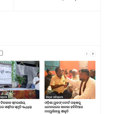
ିକ୍ରମା
ଜିଲ୍ଲା ପରିକ୍ରମା
 ଚିରକାଳ ସ୍ମରଣୀୟ,
ଓଡ଼ିଶା ୱକଫ୍ ବୋର୍ଡ ପକ୍ଷରୁ
ରେ ସସ୍ମିତା ସ୍ମୃତି ସନ୍ଧ୍ୟା
ଧାମନଗରର ଖାନକା ହବିବିଆର
ମତୱଲିଙ୍କୁ ସୀକୃତି