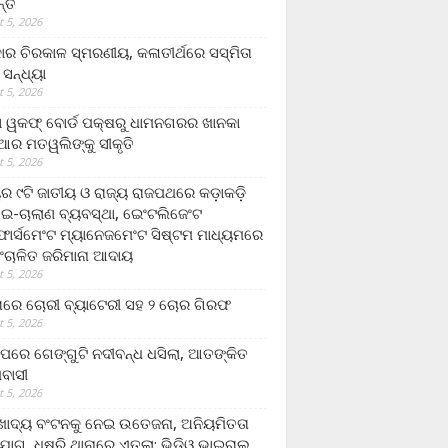
ନ୍ତ
 5, 2026
ାର ଚିରକାଳ ସ୍ମରଣୀୟ, କଳାତୀର୍ଥରେ ସସ୍ମିତା
ି ସନ୍ଧ୍ୟା
 5, 2026
ା ୱକଫ୍ ବୋର୍ଡ ପକ୍ଷରୁ ଧାମନଗରର ଖାନକା
ିଆର ମତୱଲିଙ୍କୁ ସୀକୃତି
 5, 2026
ୟର ୯ଟି ଜାତୀୟ ଓ ରାଜ୍ୟ ରାଜପଥରେ କଡ଼ାକଡ଼ି
 ଇ-ଚାଲାଣ ବ୍ୟବସ୍ଥା, ଇେଂଟଲିଜେଂଟ
ର୍ସମେଂଟ ମ୍ୟାନେଜମେଂଟ ସିଷ୍ଟମ ମାଧ୍ୟମରେ
ଂଚାଳିତ ଜରିମାନା ଆଦାୟ
 5, 2026
ାରେ ଚୋରୀ ବ୍ୟାଟେରୀ ସହ ୨ ଚୋର ଗିରଫ
 5, 2026
ାପରେ ଗେଙ୍ଗୁଟି ନଦୀବନ୍ଧ ଧସିଲା, ଆତଙ୍କିତ
ମବାସୀ
 5, 2026
ାଦ୍ୟ ବଂଟନକୁ ନେଇ ଉତେଜନା, ଅନିୟମିତତା
ୋଗ, ଧୁଷୁରି ଥାନାରେ ଏତଲା; ଭିଡିଓ ଭାଇରାଲ