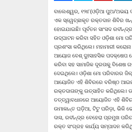
ବାଲେଶ୍ୱର, ୧୨ା୮(ଓଡ଼ିଆ ପୁଅ/ଅଭୟ ଦାସ
ଏକ ସ୍ୱେଚ୍ଛାକୃତ ରକ୍ତଦାନ ଶିବିର ଖନ୍
ହୋଇଯାଇଛି। ପୂର୍ବତନ ସାଂସଦ ରବୀନ୍ଦ୍ର
ଉଦ୍‌ଘାଟନ କରିବା ସହିତ ଓଡ଼ିଶା ମୋ ପର
ପ୍ରଶଂସା କରିଥିଲେ। ମହାମାରୀ କରୋନା ଭ
ଆୟୋଜ ବେଶ୍ ଦୁଃସାହସିକ ପଦକ୍ଷେପ ବୋ
କରିବା ସହ ସାମାଜିକ ଦୂରତାକୁ ବିଶେଷ ଗର
ଦେଇଥିଲେ। ଓଡ଼ିଶା ମୋ ପରିବାରର ଜିଲ୍
ଆୟୋଜିତ ଏହି ଶିବିରରେ ବରିଷ୍ଠ ଆଇନ
ରକ୍ତଦାତାଙ୍କୁ ଉତ୍ସାହିତ କରିଥିଲେ। 
ତତ୍ତ୍ୱାବଧାନରେ ଆୟୋଜିତ ଏହି ଶିବିର
ଉମାକାନ୍ତ ଘଡ଼ିଆ, ଟିଟୁ ପରିଡ଼ା, ଭିକି ଭ
ଦାସ, ରବୀନ୍ଦ୍ର ବେହେରା ପ୍ରମୁଖ ପରି
ରକ୍ତ ସଂଗ୍ରହ କାର୍ଯ୍ୟ ସମ୍ପାଦନ କରିଥ