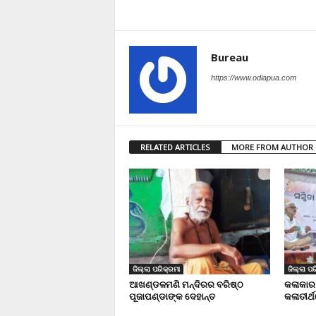
Bureau
https://www.odiapua.com
RELATED ARTICLES
MORE FROM AUTHOR
ଜିଲ୍ଲା ପରିକ୍ରମା
ଜିଲ୍ଲା ପର
ଆଖଣ୍ଡଳମଣି ମନ୍ଦିରର ବରିଷ୍ଠ
କଳାକାର
ପୂଜାପଣ୍ଡାଙ୍କ ଦେହାନ୍ତ
କଳାତୀର୍ଥ