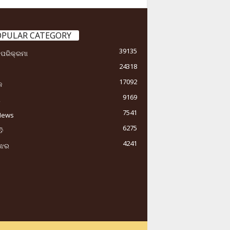
OPULAR CATEGORY
39135
ା ପରିକ୍ରମା
24318
17092
କ
9169
ୟ
7541
News
6275
ି
4241
ୁଝର