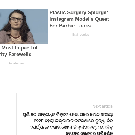
Next article
ପୁଣି ୫୦ ଆକ୍ରାନ୍ତ ଚିହ୍ନଟ ହେବା ପରେ ମୋଟ ସଂଖ୍ୟା
୧୧୧୮ ହେଲା ଲକ୍‌ଡାଉନ କଟକଣାରେ ବୃଦ୍ଧି, ଦିନ
୨ପର୍ଯ୍ୟନ୍ତ ବଜାର ଖୋଲା ଜିଲ୍ଳାପାଳଙ୍କ କୋବିଡ଼
କେୟାର ସେଣ୍ଟର ପରିଦର୍ଶନ