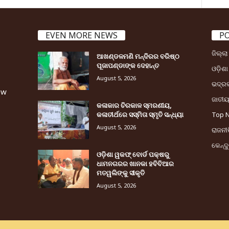
EVEN MORE NEWS
P
ଜିଲ୍ଲ
ଆଖଣ୍ଡଳମଣି ମନ୍ଦିରର ବରିଷ୍ଠ
ପୂଜାପଣ୍ଡାଙ୍କ ଦେହାନ୍ତ
ଓଡ଼ିଶା
August 5, 2026
ଭଦ୍ର
ew
ଜାତୀ
କଳାକାର ଚିରକାଳ ସ୍ମରଣୀୟ,
କଳାତୀର୍ଥରେ ସସ୍ମିତା ସ୍ମୃତି ସନ୍ଧ୍ୟା
Top 
August 5, 2026
ରାଜନୀତ
କେନ୍ଦ
ଓଡ଼ିଶା ୱକଫ୍ ବୋର୍ଡ ପକ୍ଷରୁ
ଧାମନଗରର ଖାନକା ହବିବିଆର
ମତୱଲିଙ୍କୁ ସୀକୃତି
August 5, 2026