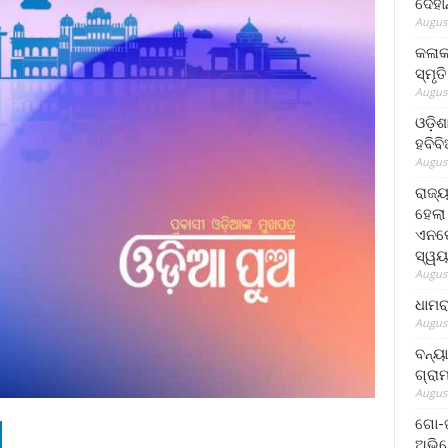
ଦେହା
August
କଳାକ
ସ୍ମୃତ
August
ଓଡ଼ିଶ
ହବିବ
August
ରାଜ୍
ହେଲା
ଏନଫୋ
ସ୍ୱୟ
August
ଧାମର
August
ବନ୍ୟ
ଗ୍ରା
August
ଗୋ-ଖ
ଅଭିଯ