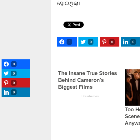
ହୋଇଥିଲା।
0
0
0
0
0
0
0
0