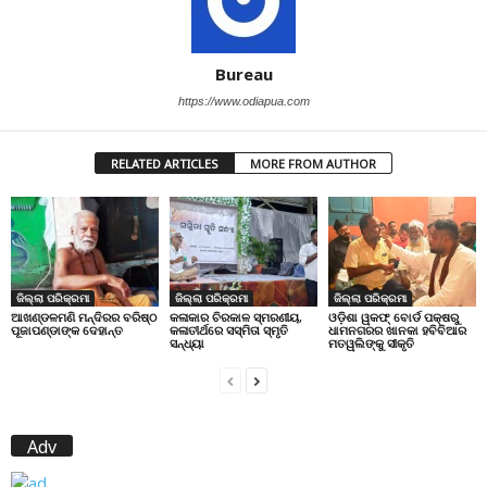
Bureau
https://www.odiapua.com
RELATED ARTICLES
MORE FROM AUTHOR
ଜିଲ୍ଲା ପରିକ୍ରମା
ଜିଲ୍ଲା ପରିକ୍ରମା
ଜିଲ୍ଲା ପରିକ୍ରମା
ଆଖଣ୍ଡଳମଣି ମନ୍ଦିରର ବରିଷ୍ଠ
କଳାକାର ଚିରକାଳ ସ୍ମରଣୀୟ,
ଓଡ଼ିଶା ୱକଫ୍ ବୋର୍ଡ ପକ୍ଷରୁ
ପୂଜାପଣ୍ଡାଙ୍କ ଦେହାନ୍ତ
କଳାତୀର୍ଥରେ ସସ୍ମିତା ସ୍ମୃତି
ଧାମନଗରର ଖାନକା ହବିବିଆର
ସନ୍ଧ୍ୟା
ମତୱଲିଙ୍କୁ ସୀକୃତି
Adv