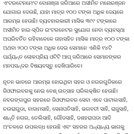
ଏଂଟରଟେନମେଂଟ ବୋନାଞ୍ଜା ଜରିଆରେ ଅସୀମିତ ମନୋରଞ୍ଜନ
ଯୋଗାଇ ଦେଉଛି, ଯାହା ମାତ୍ର ୧୦୦ ଟଙ୍କା ଅଧିକ ଦେୟରେ
ଆରମ୍ଭ ହେଉଛି। ବ୍ୟବହାରକାରୀ ମାସିକ ୩୯୯ ଟଙ୍କାରେ
ଅସୀମିତ ହାଇ-ସ୍ପିଡ ଇଂଟରନେଟର ସୁଯୋଗ ନେବା ବ୍ୟବସ୍ଥା
ଅପରିବର୍ତିତ ରହିବାବେଳେ ତାହାସହିତ ମାସିକ ମାତ୍ର ୧୦୦ ଟଙ୍କା
ଅଥବା ୨୦୦ ଟଙ୍କା ଅଧିକ ଦେଇ ସେମାନେ ଏଣିକି ୧୪ଟି
ପର୍ଯ୍ୟନ୍ତ ଲୋକପ୍ରିୟ ଓଟିଟି ଆପ୍ ଜରିଆରେ ସେମାନଙ୍କର
ମନପସନ୍ଦର ବିଷୟବସ୍ତୁ ଦେଖିପାରିବେ।
ନୂତନ ଭାବରେ ଆରମ୍ଭ ହୋଇଥିବା ସହର ଓ ନଗରଗୁଡିକରେ
ଜିଓଫାଇବରକୁ ନେଇ ବେଶ୍ ଉତ୍ସାହ ପରିଲକ୍ଷିତ ହେଉଛି।
ନବରଙ୍ଗପୁର ସହରରେ ଜିଓଫାଇବର ସେବା ଏବେ ପାଟାଲସାହି,
ଚଉରାଗୁଡା, ବାଦାମସାହି, ସେନାପତିସାହି, ଭଗବତୀ ସାହି, ରାଜୁସାହି,
ଶାନ୍ତି ନଗର, ତେଲିସାହି, ଗୌଡସାହି, ଦଶହରାପଡା ଆଦି
ଅଂଚଳରେ ଉପଲବ୍ଧ ହେଉଛି ଏବଂ ସହରର ଅନ୍ୟାନ୍ୟ ଭାଗକୁ