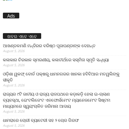
Ads
ଖବର ଏବେ ଏବେ
ଆଖଣ୍ଡଳମଣି ମନ୍ଦିରର ବରିଷ୍ଠ ପୂଜାପଣ୍ଡାଙ୍କ ଦେହାନ୍ତ
August 5, 2026
କଳାକାର ଚିରକାଳ ସ୍ମରଣୀୟ, କଳାତୀର୍ଥରେ ସସ୍ମିତା ସ୍ମୃତି ସନ୍ଧ୍ୟା
August 5, 2026
ଓଡ଼ିଶା ୱକଫ୍ ବୋର୍ଡ ପକ୍ଷରୁ ଧାମନଗରର ଖାନକା ହବିବିଆର ମତୱଲିଙ୍କୁ
ସୀକୃତି
August 5, 2026
ରାଜ୍ୟର ୯ଟି ଜାତୀୟ ଓ ରାଜ୍ୟ ରାଜପଥରେ କଡ଼ାକଡ଼ି ହେଲା ଇ-ଚାଲାଣ
ବ୍ୟବସ୍ଥା, ଇେଂଟଲିଜେଂଟ ଏନଫୋର୍ସମେଂଟ ମ୍ୟାନେଜମେଂଟ ସିଷ୍ଟମ
ମାଧ୍ୟମରେ ସ୍ୱୟଂଚାଳିତ ଜରିମାନା ଆଦାୟ
August 5, 2026
ଧାମରାରେ ଚୋରୀ ବ୍ୟାଟେରୀ ସହ ୨ ଚୋର ଗିରଫ
August 5, 2026