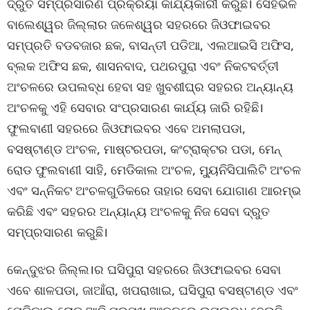
ଦ୍ରୁତ ସମ୍ପ୍ରସାରଣ ପ୍ରକ୍ରିୟା କାର୍ଯ୍ୟକାରୀ କରୁଛି। ସେହିଭଳି
ବାଲେଶ୍ୱର ଜିଲ୍ଲାର ଜଳେଶ୍ୱର ସହରରେ ଜିଓଫାଇବର
ସମ୍ପ୍ରତି ବଡବଜାର ଛକ, ବାସନ୍ତୀ ପଡିଆ, ଏଲଆଇସି ଅଫିସ,
ବ୍ଲକ ଅଫିସ ଛକ, ଶାସନବାଦ, ପଥରପୁରା ଏବଂ ନିକଟବର୍ତ୍ତୀ
ଅଂଚଳରେ ଉପଲବ୍ଧ ହେବା ସହ ଖୁବଶୀଘ୍ର ସହରର ଅନ୍ୟାନ୍ୟ
ଅଂଚଳକୁ ଏହି ସେବାର ସଂପ୍ରସାରଣ କାର୍ଯ୍ୟ ଜାରି ରହିଛି।
ଫୁଲବାଣୀ ସହରରେ ଜିଓଫାଇବର ଏବେ ଅମଲାପଡା,
ବସଷ୍ଟାଣ୍ଡ ଅଂଚଳ, ମାଷ୍ଟରପଡା, କଂଟ୍ରାକ୍ଟର ପଡା, ମେନ୍
ରୋଡ ଫୁଲବାଣୀ ସାହି, ମେଡିକାଲ ଅଂଚଳ, ମ୍ୟୁନିସିପାଲିଟି ଅଂଚଳ
ଏବଂ ସନ୍ନିକଟ ଅଂଚଳଗୁଡିକରେ ତାହାର ସେବା ଯୋଗାଣ ଆରମ୍ଭ
କରିଛି ଏବଂ ସହରର ଅନ୍ୟାନ୍ୟ ଅଂଚଳକୁ ନିଜ ସେବା ଦ୍ରୁତ
ସମ୍ପ୍ରସାରଣ କରୁଛି।
କେନ୍ଦୁଝର ଜିଲ୍ଲ।ର ଘସିପୁରା ସହରରେ ଜିଓଫାଇବର ସେବା
ଏବେ ଶାଳପଡା, ଜାଆଁରା, ଖପରାଖାଇ, ଘସିପୁରା ବସଷ୍ଟାଣ୍ଡ ଏବଂ