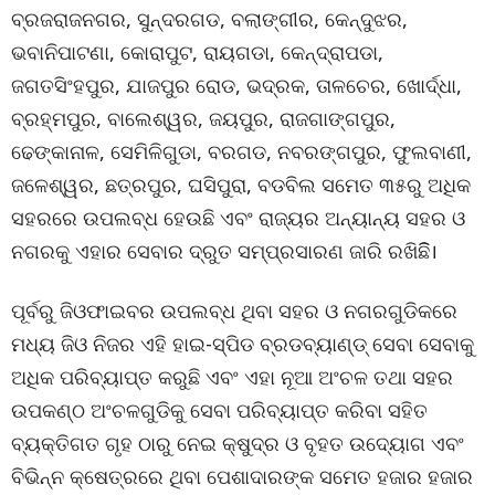
ବ୍ରଜରାଜନଗର, ସୁନ୍ଦରଗଡ, ବଲାଙ୍ଗୀର, କେନ୍ଦୁଝର,
ଭବାନିପାଟଣା, କୋରାପୁଟ, ରାୟଗଡା, କେନ୍ଦ୍ରାପଡା,
ଜଗତସିଂହପୁର, ଯାଜପୁର ରୋଡ, ଭଦ୍ରକ, ତାଳଚେର, ଖୋର୍ଦ୍ଧା,
ବ୍ରହ୍ମପୁର, ବାଲେଶ୍ୱର, ଜୟପୁର, ରାଜଗାଙ୍ଗପୁର,
ଢେଙ୍କାନାଳ, ସେମିଳିଗୁଡା, ବରଗଡ, ନବରଙ୍ଗପୁର, ଫୁଲବାଣୀ,
ଜଳେଶ୍ୱର, ଛତ୍ରପୁର, ଘସିପୁରା, ବଡବିଲ ସମେତ ୩୫ରୁ ଅଧିକ
ସହରରେ ଉପଲବ୍ଧ ହେଉଛି ଏବଂ ରାଜ୍ୟର ଅନ୍ୟାନ୍ୟ ସହର ଓ
ନଗରକୁ ଏହାର ସେବାର ଦ୍ରୁତ ସମ୍ପ୍ରସାରଣ ଜାରି ରଖିଛିି।
ପୂର୍ବରୁ ଜିଓଫାଇବର ଉପଲବ୍ଧ ଥିବା ସହର ଓ ନଗରଗୁଡିକରେ
ମଧ୍ୟ ଜିଓ ନିଜର ଏହି ହାଇ-ସ୍ପିଡ ବ୍ରଡବ୍ୟାଣ୍ଡ୍ ସେବା ସେବାକୁ
ଅଧିକ ପରିବ୍ୟାପ୍ତ କରୁଛି ଏବଂ ଏହା ନୂଆ ଅଂଚଳ ତଥା ସହର
ଉପକଣ୍ଠ ଅଂଚଳଗୁଡିକୁ ସେବା ପରିବ୍ୟାପ୍ତ କରିବା ସହିତ
ବ୍ୟକ୍ତିଗତ ଗୃହ ଠାରୁ ନେଇ କ୍ଷୁଦ୍ର ଓ ବୃହତ ଉଦ୍ୟୋଗ ଏବଂ
ବିଭିନ୍ନ କ୍ଷେତ୍ରରେ ଥିବା ପେଶାଦାରଙ୍କ ସମେତ ହଜାର ହଜାର