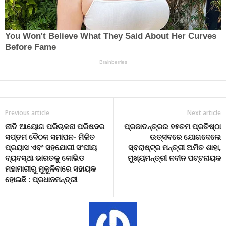
Previous article
Next article
ନୀତି ଆୟୋଗ ପରିଚାଳନା ପରିଷଦର
ପ୍ରଜାତନ୍ତ୍ରର ୭୫ତମ ପ୍ରତିଷ୍ଠା
ସପ୍ତମ ବୈଠକ ସମାପନ- ମିଳିତ
ଉତ୍ସବରେ ଯୋଗଦେଲେ
ପ୍ରୟାସ ଏବଂ ସହଯୋଗୀ ସଂଘୀୟ
ସ୍ବରାଷ୍ଟ୍ର ମନ୍ତ୍ରୀ ଅମିତ ଶାହା,
ବ୍ୟବସ୍ଥା ଭାରତକୁ କୋଭିଡ
ମୁଖ୍ୟମନ୍ତ୍ରୀ ନବୀନ ପଟ୍ଟନାୟକ
ମହାମାରୀରୁ ମୁକୁଳିବାରେ ସହାୟକ
ହୋଇଛି : ପ୍ରଧାନମନ୍ତ୍ରୀ