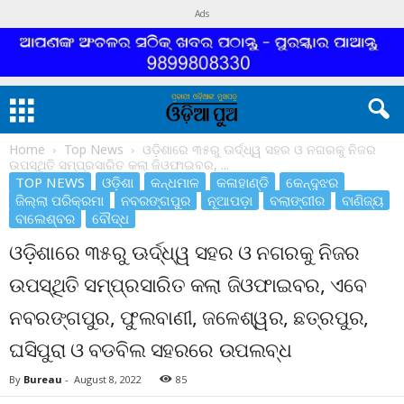
Ads
Home
Top News
ଓଡ଼ିଶାରେ ୩୫ରୁ ଊର୍ଦ୍ଧ୍ୱ ସହର ଓ ନଗରକୁ ନିଜର
ଉପସ୍ଥିତି ସମ୍ପ୍ରସାରିତ କଲା ଜିଓଫାଇବର, ...
TOP NEWS
ଓଡ଼ିଶା
କନ୍ଧମାଳ
କଳାହାଣ୍ଡି
କେନ୍ଦୁଝର
ଜିଲ୍ଲା ପରିକ୍ରମା
ନବରଙ୍ଗପୁର
ନୂଆପଡ଼ା
ବଲାଙ୍ଗୀର
ବାଣିଜ୍ୟ
ବାଲେଶ୍ବର
ବୌଦ୍ଧ
ଓଡ଼ିଶାରେ ୩୫ରୁ ଊର୍ଦ୍ଧ୍ୱ ସହର ଓ ନଗରକୁ ନିଜର
ଉପସ୍ଥିତି ସମ୍ପ୍ରସାରିତ କଲା ଜିଓଫାଇବର, ଏବେ
ନବରଙ୍ଗପୁର, ଫୁଲବାଣୀ, ଜଳେଶ୍ୱର, ଛତ୍ରପୁର,
ଘସିପୁରା ଓ ବଡବିଲ ସହରରେ ଉପଲବ୍ଧ
By
Bureau
-
August 8, 2022
85