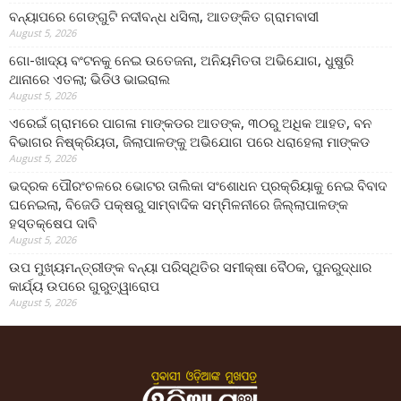
ବନ୍ୟାପରେ ଗେଙ୍ଗୁଟି ନଦୀବନ୍ଧ ଧସିଲା, ଆତଙ୍କିତ ଗ୍ରାମବାସୀ
August 5, 2026
ଗୋ-ଖାଦ୍ୟ ବଂଟନକୁ ନେଇ ଉତେଜନା, ଅନିୟମିତତା ଅଭିଯୋଗ, ଧୁଷୁରି
ଥାନାରେ ଏତଲା; ଭିଡିଓ ଭାଇରାଲ
August 5, 2026
ଏରେଇଁ ଗ୍ରାମରେ ପାଗଳା ମାଙ୍କଡର ଆତଙ୍କ, ୩୦ରୁ ଅଧିକ ଆହତ, ବନ
ବିଭାଗର ନିଷ୍କ୍ରିୟତା, ଜିଲାପାଳଙ୍କୁ ଅଭିଯୋଗ ପରେ ଧରାହେଲା ମାଙ୍କଡ
August 5, 2026
ଭଦ୍ରକ ପୌରଂଚଳରେ ଭୋଟର ତାଲିକା ସଂଶୋଧନ ପ୍ରକ୍ରିୟାକୁ ନେଇ ବିବାଦ
ଘନେଇଲା, ବିଜେଡି ପକ୍ଷରୁ ସାମ୍ବାଦିକ ସମ୍ମିଳନୀରେ ଜିଲ୍ଲାପାଳଙ୍କ
ହସ୍ତକ୍ଷେପ ଦାବି
August 5, 2026
ଉପ ମୁଖ୍ୟମନ୍ତ୍ରୀଙ୍କ ବନ୍ୟା ପରିସ୍ଥିତିର ସମୀକ୍ଷା ବୈଠକ, ପୁନରୁଦ୍ଧାର
କାର୍ଯ୍ୟ ଉପରେ ଗୁରୁତ୍ୱାରୋପ
August 5, 2026