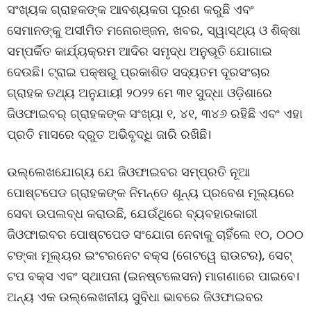
ସଂଖ୍ୟକ ଗ୍ରାହକଙ୍କ ଆବଶ୍ୟକତା ପୂରଣ କରୁଛି ଏବଂ
ସେମାନଙ୍କୁ ଅସୀମିତ ମନୋରଞ୍ଜନ, ଖବର, ସ୍ୱାସ୍ଥ୍ୟ ଓ ଶିକ୍ଷା
ସମ୍ପର୍କିତ କାର୍ଯ୍ୟକ୍ରମ ଆଦିର ସମୃଦ୍ଧ ଅନୁଭୂତି ଯୋଗାଇ
ଦେଉଛି। ଟ୍ରାଇ ପକ୍ଷରୁ ପ୍ରକାଶିତ ସଦ୍ୟତମ ଦୂରସଂଚାର
ଗ୍ରାହକ ତଥ୍ୟ ଅନୁଯାୟୀ ୨୦୨୨ ମେ ୩୧ ସୁଦ୍ଧା ଓଡ଼ିଶାରେ
ଜିଓଫାଇବର୍ ଗ୍ରାହକଙ୍କ ସଂଖ୍ୟା ୧, ୪୧, ୩୪୬ ରହିଛି ଏବଂ ଏହା
ପ୍ରତି ମାସରେ ଦ୍ରୁତ ଅଭିବୃଦ୍ଧି ଜାରି ରଖିଛି।
ଉଲ୍ଲେଖଯୋଗ୍ୟ ଯେ ଜିଓଫାଇବର ସମ୍ପ୍ରତି ନୂଆ
ପୋଷ୍ଟପେଡ ଗ୍ରାହକଙ୍କ ନିମନ୍ତେ ଶୂନ୍ୟ ପ୍ରବେଶ ମୂଲ୍ୟରେ
ସେବା ଉପଲବ୍ଧ କରାଉଛି, ଯେଉଁଥିରେ ବ୍ୟବହାରକାରୀ
ଜିଓଫାଇବର ପୋଷ୍ଟପେଡ ସଂଯୋଗ ନେବାକୁ ଚାହିଁଲେ ୧୦, ୦୦୦
ଟଙ୍କା ମୂଲ୍ୟର ଇଂଟରନେଟ ବକ୍ସ (ଗେଟୱେ ରାଉଟର), ସେଟ୍
ଟପ ବକ୍ସ ଏବଂ ସ୍ଥାପନା (ଇନଷ୍ଟଲେସନ) ମାଗଣାରେ ପାଇବେ।
ଅନ୍ୟ ଏକ ଉଲ୍ଲେଖନୀୟ ସୁବିଧା ଭାବରେ ଜିଓଫାଇବର