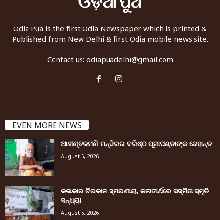
Odia Pua is the first Odia Newspaper which is printed &
Published from New Delhi & first Odia mobile news site.
Contact us:
odiapuadelhi@gmail.com
EVEN MORE NEWS
ଆଖଣ୍ଡଳମଣି ମନ୍ଦିରର ବରିଷ୍ଠ ପୂଜାପଣ୍ଡାଙ୍କ ଦେହାନ୍ତ
August 5, 2026
କଳାକାର ଚିରକାଳ ସ୍ମରଣୀୟ, କଳାତୀର୍ଥରେ ସସ୍ମିତା ସ୍ମୃତି
ସନ୍ଧ୍ୟା
August 5, 2026