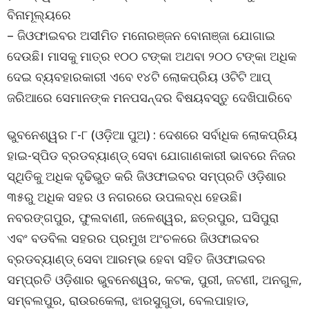
ବିନାମୂଲ୍ୟରେ
– ଜିଓଫାଇବର ଅସୀମିତ ମନୋରଞ୍ଜନ ବୋନାଞ୍ଜା ଯୋଗାଇ
ଦେଉଛି। ମାସକୁ ମାତ୍ର ୧୦୦ ଟଙ୍କା ଅଥବା ୨୦୦ ଟଙ୍କା ଅଧିକ
ଦେଇ ବ୍ୟବହାରକାରୀ ଏବେ ୧୪ଟି ଲୋକପ୍ରିୟ ଓଟିଟି ଆପ୍
ଜରିଆରେ ସେମାନଙ୍କ ମନପସନ୍ଦର ବିଷୟବସ୍ତୁ ଦେଖିପାରିବେ
ଭୁବନେଶ୍ୱର ୮-୮ (ଓଡ଼ିଆ ପୁଅ) : ଦେଶରେ ସର୍ବାଧିକ ଲୋକପ୍ରିୟ
ହାଇ-ସ୍ପିଡ ବ୍ରଡବ୍ୟାଣ୍ଡ୍ ସେବା ଯୋଗାଣକାରୀ ଭାବରେ ନିଜର
ସ୍ଥିତିକୁ ଅଧିକ ଦୃଢିଭୁତ କରି ଜିଓଫାଇବର ସମ୍ପ୍ରତି ଓଡ଼ିଶାର
୩୫ରୁ ଅଧିକ ସହର ଓ ନଗରରେ ଉପଲବ୍ଧ ହେଉଛି।
ନବରଙ୍ଗପୁର, ଫୁଲବାଣୀ, ଜଳେଶ୍ୱର, ଛତ୍ରପୁର, ଘସିପୁରା
ଏବଂ ବଡବିଲ ସହରର ପ୍ରମୁଖ ଅଂଚଳରେ ଜିଓଫାଇବର
ବ୍ରଡବ୍ୟାଣ୍ଡ୍ ସେବା ଆରମ୍ଭ ହେବା ସହିତ ଜିଓଫାଇବର
ସମ୍ପ୍ରତି ଓଡ଼ିଶାର ଭୁବନେଶ୍ୱର, କଟକ, ପୁରୀ, ଜଟଣୀ, ଅନଗୁଳ,
ସମ୍ବଲପୁର, ରାଉରକେଲା, ଝାରସୁଗୁଡା, ବେଲପାହାଡ,