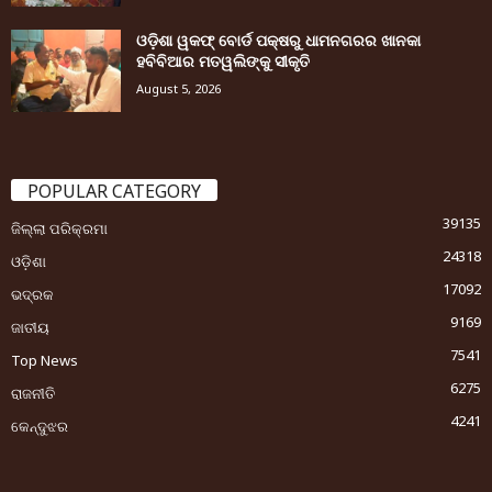
ଓଡ଼ିଶା ୱକଫ୍ ବୋର୍ଡ ପକ୍ଷରୁ ଧାମନଗରର ଖାନକା
ହବିବିଆର ମତୱଲିଙ୍କୁ ସୀକୃତି
August 5, 2026
POPULAR CATEGORY
39135
ଜିଲ୍ଲା ପରିକ୍ରମା
24318
ଓଡ଼ିଶା
17092
ଭଦ୍ରକ
9169
ଜାତୀୟ
7541
Top News
6275
ରାଜନୀତି
4241
କେନ୍ଦୁଝର