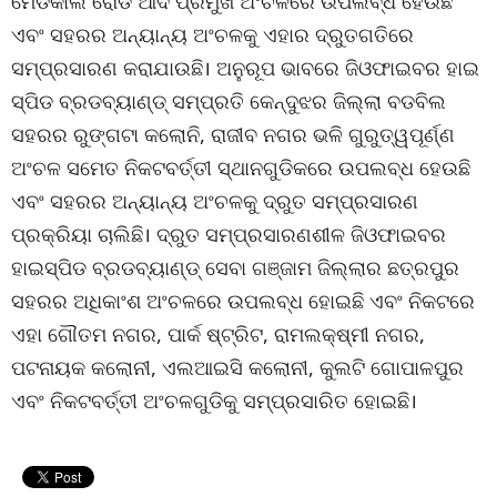
ମେଡିକାଲ ରୋଡ ଆଦି ପ୍ରମୁଖ ଅଂଚଳରେ ଉପଲବ୍ଧ ହେଉଛି
ଏବଂ ସହରର ଅନ୍ୟାନ୍ୟ ଅଂଚଳକୁ ଏହାର ଦ୍ରୁତଗତିରେ
ସମ୍ପ୍ରସାରଣ କରାଯାଉଛି। ଅନୁରୂପ ଭାବରେ ଜିଓଫାଇବର ହାଇ
ସ୍ପିଡ ବ୍ରଡବ୍ୟାଣ୍ଡ୍ ସମ୍ପ୍ରତି କେନ୍ଦୁଝର ଜିଲ୍ଲା ବଡବିଲ
ସହରର ରୁଙ୍ଗଟା କଲୋନି, ରାଜୀବ ନଗର ଭଳି ଗୁରୁତ୍ୱପୂର୍ଣ୍ଣ
ଅଂଚଳ ସମେତ ନିକଟବର୍ତ୍ତୀ ସ୍ଥାନଗୁଡିକରେ ଉପଲବ୍ଧ ହେଉଛି
ଏବଂ ସହରର ଅନ୍ୟାନ୍ୟ ଅଂଚଳକୁ ଦ୍ରୁତ ସମ୍ପ୍ରସାରଣ
ପ୍ରକ୍ରିୟା ଚାଲିଛି। ଦ୍ରୁତ ସମ୍ପ୍ରସାରଣଶୀଳ ଜିଓଫାଇବର
ହାଇସ୍ପିଡ ବ୍ରଡବ୍ୟାଣ୍ଡ୍ ସେବା ଗଞ୍ଜାମ ଜିଲ୍ଲାର ଛତ୍ରପୁର
ସହରର ଅଧିକାଂଶ ଅଂଚଳରେ ଉପଲବ୍ଧ ହୋଇଛି ଏବଂ ନିକଟରେ
ଏହା ଗୌତମ ନଗର, ପାର୍କ ଷ୍ଟ୍ରିଟ, ରାମଲକ୍ଷ୍ମୀ ନଗର,
ପଟନାୟକ କଲୋନୀ, ଏଲଆଇସି କଲୋନୀ, କୁଲଟି ଗୋପାଳପୁର
ଏବଂ ନିକଟବର୍ତ୍ତୀ ଅଂଚଳଗୁଡିକୁ ସମ୍ପ୍ରସାରିତ ହୋଇଛି।