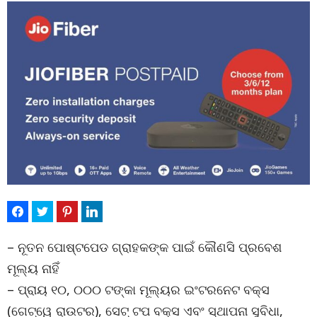
– ନୂତନ ପୋଷ୍ଟପେଡ ଗ୍ରାହକଙ୍କ ପାଇଁ କୌଣସି ପ୍ରବେଶ
ମୂଲ୍ୟ ନାହିଁ
– ପ୍ରାୟ ୧୦, ୦୦୦ ଟଙ୍କା ମୂଲ୍ୟର ଇଂଟରନେଟ ବକ୍ସ
(ଗେଟ୍‌ୱେ ରାଉଟର), ସେଟ୍ ଟପ ବକ୍ସ ଏବଂ ସ୍ଥାପନା ସୁବିଧା,