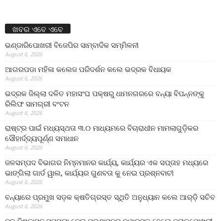
ଖବର ଏବେ ଏବେ
ଭଣ୍ଡାରିପୋଖରୀ ବିଜେପିର ସାମ୍ବାଦିକ ସମ୍ମିଳନୀ
August 6, 2026
ଆଗରପଡା ମହିଳା କଲେଜ ପରିଦର୍ଶନ କଲେ ଭଦ୍ରକ ବିଧାୟକ
August 6, 2026
ଭଦ୍ରକ ଜିଲ୍ଲା ଦଳିତ ମହାସଂଘ ପକ୍ଷରୁ ଧାମନଗରରେ ବନ୍ୟା ବିପନ୍ନଙ୍କୁ
ରିଲିଫ ସାମଗ୍ରୀ ବଂଟନ
August 6, 2026
ରାଷ୍ଟ୍ର ପାଇଁ ମଧ୍ୟସ୍ଥତା ୩.୦ ମାଧ୍ୟମରେ ବିଚାରାଧୀନ ମାମଲାଗୁଡ଼ିକର
ସୌହାର୍ଦ୍ଦ୍ୟପୂର୍ଣ୍ଣ ସମାଧାନ
August 6, 2026
ଜଳସମ୍ପଦ ବିଭାଗର ନିମ୍ନମାନର କାର୍ଯ୍ୟ, କାର୍ଯ୍ୟର ଏକ ସପ୍ତାହ ମଧ୍ୟରେ
ଭାଙ୍ଗିଲା ଗାର୍ଡ ୱାଲ, କାର୍ଯ୍ୟର ଗୁଣବତା କୁ ନେଇ ପ୍ରଶ୍ନବାଚୀ
August 6, 2026
ବନ୍ୟାରେ ପ୍ରମୁଖ ସଡ଼କ କ୍ଷତିଗ୍ରସ୍ତ ସ୍ଥିତି ଅନୁଧ୍ୟାନ କଲେ ଆର୍‌ଡ଼ି ସଚିବ
August 6, 2026