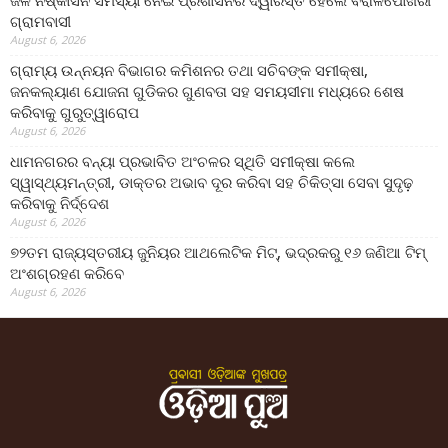
ଜଳ ନିଷ୍କାସନ ସମସ୍ୟା ନେଇ ପ୍ରଶାସନର ଦ୍ୱାରସ୍ତ ହେଲେ ବରାଳପୋଖରୀ
ଗ୍ରାମବାସୀ
August 6, 2026
ଗ୍ରାମ୍ୟ ଉନ୍ନୟନ ବିଭାଗର କମିଶନର ତଥା ସଚିବଙ୍କ ସମୀକ୍ଷା,
ଜନକଲ୍ୟାଣ ଯୋଜନା ଗୁଡିକର ଗୁଣବତା ସହ ସମୟସୀମା ମଧ୍ୟରେ ଶେଷ
କରିବାକୁ ଗୁରୁତ୍ୱାରୋପ
August 6, 2026
ଧାମନଗରର ବନ୍ୟା ପ୍ରଭାବିତ ଅଂଚଳର ସ୍ଥିତି ସମୀକ୍ଷା କଲେ
ସ୍ୱାସ୍ଥ୍ୟମନ୍ତ୍ରୀ, ଡାକ୍ତର ଅଭାବ ଦୂର କରିବା ସହ ଚିକିତ୍ସା ସେବା ସୁଦୃଢ଼
କରିବାକୁ ନିର୍ଦ୍ଦେଶ
August 6, 2026
୭୨ତମ ରାଜ୍ୟସ୍ତରୀୟ ଜୁନିୟର ଆଥଲେଟିକ ମିଟ୍‌, ଭଦ୍ରକରୁ ୧୬ ଜଣିଆ ଟିମ୍
ଅଂଶଗ୍ରହଣ କରିବେ
August 6, 2026