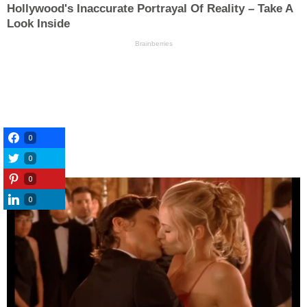
0
0
0
0