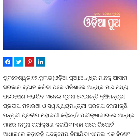
ଭୁବନେଶ୍ୱର;୧୨,ଜୁଲାଇ(ଓଡ଼ିଆ ପୁଅ):ଆନ୍ଧ୍ର ମାଛକୁ ଆସାମ
ସରକାର ବ୍ୟାନ କରିବା ପରେ ଓଡିଶାରେ ଆନ୍ଧ୍ର ମାଛ ମଧ୍ୟ
ପରୀକ୍ଷଣ କରାଯିବ।ଏନେଇ ସୂଚନା ଦେଇଛନ୍ତି କୃଷିମନ୍ତ୍ରୀ
ପ୍ରଦୀପ ମହାରଥୀ ଓ ସ୍ୱାସ୍ଥ୍ୟମନ୍ତ୍ରୀ ପ୍ରତାପ ଜେନା।କୃଷି
ମନ୍ତ୍ରୀ ପ୍ରଦୀପ ମହାରଥୀ କହିଛନ୍ତି ପରୀକ୍ଷାଗାରରେ ଆନ୍ଧ୍ର
ମାଛର ନମୂନା ପରୀକ୍ଷଣ କରାଯିବ।ଏହା ପରେ ରିପୋର୍ଟ
ଆଧାରରେ କଡ଼ାକଡ଼ି ପଦକ୍ଷେପ ନିଆଯିବ।ଏନେଇ ଏକ ବିଶେଜ୍ଞ