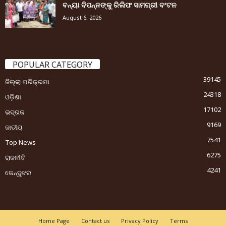
ବନ୍ୟା ବିପନ୍ନଙ୍କୁ ରିଲିଫ ସାମଗ୍ରୀ ବଂଟନ
August 6, 2026
POPULAR CATEGORY
39145
ଜିଲ୍ଲା ପରିକ୍ରମା
24318
ଓଡ଼ିଶା
17102
ଭଦ୍ରକ
9169
ଜାତୀୟ
7541
Top News
6275
ରାଜନୀତି
4241
କେନ୍ଦୁଝର
Home Page
Contact us
Privacy Policy
Terms