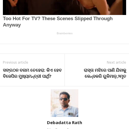
Previous article
Next article
ସଙ୍ଗଠନ ବନାମ ଚେହେରା: କିଏ ହେବ
ରାସ୍ତା ମଝିରେ ପାଣି ଯିବାକୁ
ବିଜେପିର ମୁଖ୍ୟମନ୍ତ୍ରୀ ପାର୍ଥି?
କେନ୍ଦକରି ଗୁଳିମାଡ଼,୨ମୃତ
Debadatta Rath