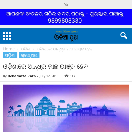
Ads
Home
ଓଡ଼ିଶା
ଓଡ଼ିଶାରେ ଆନ୍ଧ୍ର ମାଛ ଯାଞ୍ଚ ହେବ
ଓଡ଼ିଶା
ସ୍ବାସ୍ଥ୍ୟ
ଓଡ଼ିଶାରେ ଆନ୍ଧ୍ର ମାଛ ଯାଞ୍ଚ ହେବ
By
Debadatta Rath
-
July 12, 2018
117