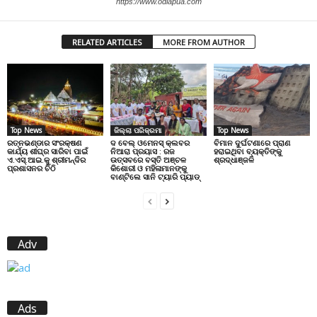
https://www.odiapua.com
RELATED ARTICLES
MORE FROM AUTHOR
Top News
ଜିଲ୍ଲା ପରିକ୍ରମା
Top News
ରତ୍ନଭଣ୍ଡାର ସଂରକ୍ଷଣ
ଦ ବେଲ୍ ଓମେନସ୍ କ୍ଲବର
ବିମାନ ଦୁର୍ଘଟଣାରେ ପ୍ରାଣ
କାର୍ଯ୍ୟ ଶୀଘ୍ର ସାରିବା ପାଇଁ
ନିଆରା ପ୍ରୟାସ : ରଜ
ହରାଇଥିବା ବ୍ୟକ୍ତିଙ୍କୁ
ଏ.ଏସ୍.ଆଇ.କୁ ଶ୍ରୀମନ୍ଦିର
ଉତ୍ସବରେ ବସ୍ତି ଅଞ୍ଚଳ
ଶ୍ରଦ୍ଧାଞ୍ଜଳି
ପ୍ରଶାସନର ଚିଠି
କିଶୋରୀ ଓ ମହିଳାମାନଙ୍କୁ
ବାଣ୍ଟିଲେ ସାନି ଟ୍ୟାରି ପ୍ୟାଡ୍
Adv
Ads