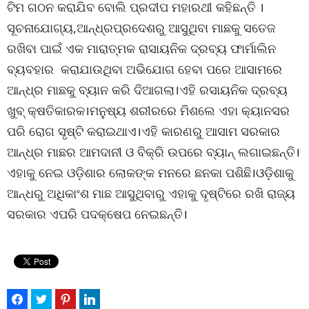
ଟିମ ଗଠନ କରାଯିବ ବୋଲି ପ୍ରଦୀପ ମହାରଥୀ କହିଛନ୍ତି ।
ସୂଚନାଯୋଗ୍ୟ,ଆନ୍ଧ୍ରପ୍ରଦେଶରୁ ଆସୁଥିବା ମାଛକୁ ସତେଜ
ରଖିବା ପାଇଁ ଏକ ମାରାତ୍ମକ ରାସାୟନିକ ଦ୍ରବ୍ୟ ଫାର୍ମାଲିନ
ବ୍ୟବହାର କରାଯାଉଥିବା ଅଭିଯୋଗ ହେବା ପରେ ଆସାମରେ
ଆନ୍ଧ୍ର ମାଛକୁ ବ୍ୟାନ କରି ଦିଆଗଲା।ଏହି ରସାୟନିକ ଦ୍ରବ୍ୟ
ଖୁବ୍ କ୍ଷତିକାରକ।ମନୁଷ୍ୟ ଶରୀରରେ ମିଶଲେ ଏହା କ୍ୟାନସର
ପରି ରୋଗ ସୃଷ୍ଟି କରାଇଥାଏ।ଏହି କାରଣରୁ ଆସାମ ସରକାର
ଆନ୍ଧ୍ର ମାଛର ଆମଦାନୀ ଓ ବିକ୍ରି ଉପରେ ବ୍ୟାନ୍ ଲଗାଇଛନ୍ତି।
ଏହାକୁ ନେଇ ଓଡ଼ିଶାର ଲୋକଙ୍କ ମନରେ ଛନକା ପଶିଛି।ଓଡ଼ିଶାକୁ
ଆନ୍ଧରୁ ଅଧିକାଂଶ ମାଛ ଆସୁଥିବାରୁ ଏହାକୁ ଦୃଷ୍ଟିରେ ରଖି ରାଜ୍ୟ
ସରକାର ଏପରି ପଦକ୍ଷେପ ନେଇଛନ୍ତି।