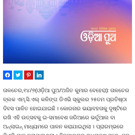
ତାଳଚେର,୧୪/୭(ଓଡ଼ିଆ ପୁଅ/ଅଜିତ କୁମାର ବେହେରା): ତାଳଚେର
ବ୍ଲକ ଏମ୍‌.ସି.ଏଲ୍ କଳିଙ୍ଗ ଡିଏଭି ସ୍କୁଲର ୨୫ତମ ପ୍ରତିଷ୍ଠା
ଦିବସ ପାଳିତ ହୋଇଯାଇଛି । କୋରନାର ଭୟାବହତାକୁ ଦୃଷ୍ଟିରେ
ରଖି ଏହି ଉତ୍ସବକୁ ଇ-ସମାବେଶ ଜରିଆରେ ଭର୍ଚୁଆଲ ବା
ଅନ୍‌ଲାଇନ୍ ମାଧ୍ୟମରେ ପାଳନ କରାଯାଇଥିଲା । ପ୍ରାରମ୍ଭରେ