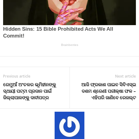
Previous article
Next article
ରେମୁଆଁ ଅଂଚଳର ଭୂମିହୀନଙ୍କୁ
ଆଜି ଫ୍ରକାଶ ପାଇବ ସିବିଏସ୍ଇ
ସ୍ଥାୟୀ ପଟ୍ଟା ପ୍ରଦାନ ପାଇଁ
ଦଶମ ଶ୍ରେଣୀ ପରୀକ୍ଷା ଫଳ –
ଜିଲ୍ଲାପାଳଙ୍କୁ ଦାବୀପତ୍ର
ଏହିପରି ଜାଣିବେ ରେଜଲ୍ଟ