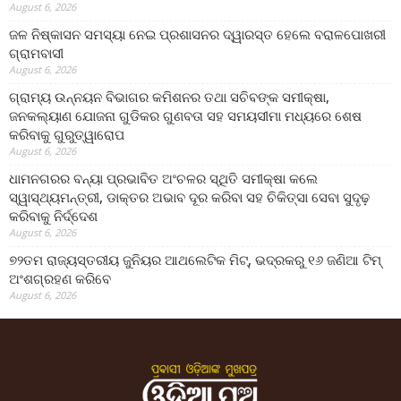
August 6, 2026
ଜଳ ନିଷ୍କାସନ ସମସ୍ୟା ନେଇ ପ୍ରଶାସନର ଦ୍ୱାରସ୍ତ ହେଲେ ବରାଳପୋଖରୀ
ଗ୍ରାମବାସୀ
August 6, 2026
ଗ୍ରାମ୍ୟ ଉନ୍ନୟନ ବିଭାଗର କମିଶନର ତଥା ସଚିବଙ୍କ ସମୀକ୍ଷା,
ଜନକଲ୍ୟାଣ ଯୋଜନା ଗୁଡିକର ଗୁଣବତା ସହ ସମୟସୀମା ମଧ୍ୟରେ ଶେଷ
କରିବାକୁ ଗୁରୁତ୍ୱାରୋପ
August 6, 2026
ଧାମନଗରର ବନ୍ୟା ପ୍ରଭାବିତ ଅଂଚଳର ସ୍ଥିତି ସମୀକ୍ଷା କଲେ
ସ୍ୱାସ୍ଥ୍ୟମନ୍ତ୍ରୀ, ଡାକ୍ତର ଅଭାବ ଦୂର କରିବା ସହ ଚିକିତ୍ସା ସେବା ସୁଦୃଢ଼
କରିବାକୁ ନିର୍ଦ୍ଦେଶ
August 6, 2026
୭୨ତମ ରାଜ୍ୟସ୍ତରୀୟ ଜୁନିୟର ଆଥଲେଟିକ ମିଟ୍‌, ଭଦ୍ରକରୁ ୧୬ ଜଣିଆ ଟିମ୍
ଅଂଶଗ୍ରହଣ କରିବେ
August 6, 2026