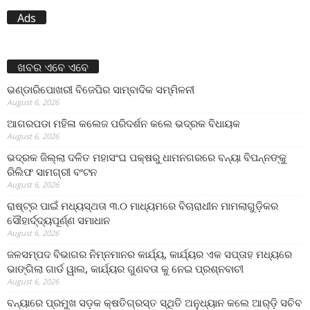
Ads
ଖବର ଏବେ ଏବେ
ଭଣ୍ଡାରିପୋଖରୀ ବିଜେପିର ସାମ୍ବାଦିକ ସମ୍ମିଳନୀ
August 6, 2026
ଆଗରପଡା ମହିଳା କଲେଜ ପରିଦର୍ଶନ କଲେ ଭଦ୍ରକ ବିଧାୟକ
August 6, 2026
ଭଦ୍ରକ ଜିଲ୍ଲା ଦଳିତ ମହାସଂଘ ପକ୍ଷରୁ ଧାମନଗରରେ ବନ୍ୟା ବିପନ୍ନଙ୍କୁ
ରିଲିଫ ସାମଗ୍ରୀ ବଂଟନ
August 6, 2026
ରାଷ୍ଟ୍ର ପାଇଁ ମଧ୍ୟସ୍ଥତା ୩.୦ ମାଧ୍ୟମରେ ବିଚାରାଧୀନ ମାମଲାଗୁଡ଼ିକର
ସୌହାର୍ଦ୍ଦ୍ୟପୂର୍ଣ୍ଣ ସମାଧାନ
August 6, 2026
ଜଳସମ୍ପଦ ବିଭାଗର ନିମ୍ନମାନର କାର୍ଯ୍ୟ, କାର୍ଯ୍ୟର ଏକ ସପ୍ତାହ ମଧ୍ୟରେ
ଭାଙ୍ଗିଲା ଗାର୍ଡ ୱାଲ, କାର୍ଯ୍ୟର ଗୁଣବତା କୁ ନେଇ ପ୍ରଶ୍ନବାଚୀ
August 6, 2026
ବନ୍ୟାରେ ପ୍ରମୁଖ ସଡ଼କ କ୍ଷତିଗ୍ରସ୍ତ ସ୍ଥିତି ଅନୁଧ୍ୟାନ କଲେ ଆର୍‌ଡ଼ି ସଚିବ