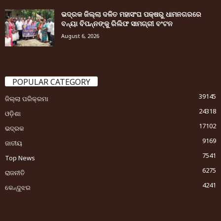
ଭଦ୍ରକ ଜିଲ୍ଲା ଦଳିତ ମହାସଂଘ ପକ୍ଷରୁ ଧାମନଗରରେ
ବନ୍ୟା ବିପନ୍ନଙ୍କୁ ରିଲିଫ ସାମଗ୍ରୀ ବଂଟନ
August 6, 2026
POPULAR CATEGORY
39145
ଜିଲ୍ଲା ପରିକ୍ରମା
24318
ଓଡ଼ିଶା
17102
ଭଦ୍ରକ
9169
ଜାତୀୟ
7541
Top News
6275
ରାଜନୀତି
4241
କେନ୍ଦୁଝର