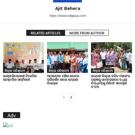
Ajit Behera
https://www.odiapua.com
RELATED ARTICLES
MORE FROM AUTHOR
ଜିଲ୍ଲା ପରିକ୍ରମା
ଜିଲ୍ଲା ପରିକ୍ରମା
ଜିଲ୍ଲା ପରିକ୍ରମା
ଭଣ୍ଡାରିପୋଖରୀ ବିଜେପିର
ଆଗରପଡା ମହିଳା କଲେଜ
ଭଦ୍ରକ ଜିଲ୍ଲା ଦଳିତ ମହାସଂଘ
ସାମ୍ବାଦିକ ସମ୍ମିଳନୀ
ପରିଦର୍ଶନ କଲେ ଭଦ୍ରକ
ପକ୍ଷରୁ ଧାମନଗରରେ ବନ୍ୟା
ବିଧାୟକ
ବିପନ୍ନଙ୍କୁ ରିଲିଫ ସାମଗ୍ରୀ
ବଂଟନ
Adv