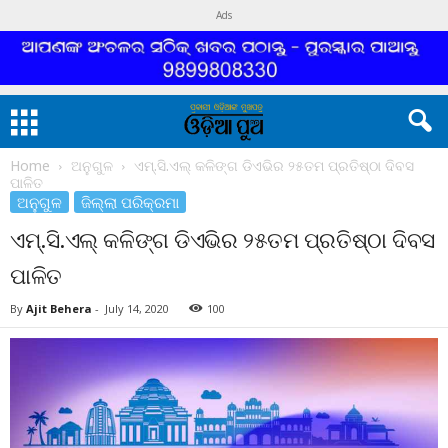
Ads
Home
ଅନୁଗୁଳ
ଏମ୍‌.ସି.ଏଲ୍ କଳିଙ୍ଗ ଡିଏଭିର ୨୫ତମ ପ୍ରତିଷ୍ଠା ଦିବସ
ପାଳିତ
ଅନୁଗୁଳ
ଜିଲ୍ଲା ପରିକ୍ରମା
ଏମ୍‌.ସି.ଏଲ୍ କଳିଙ୍ଗ ଡିଏଭିର ୨୫ତମ ପ୍ରତିଷ୍ଠା ଦିବସ
ପାଳିତ
By
Ajit Behera
-
July 14, 2020
100