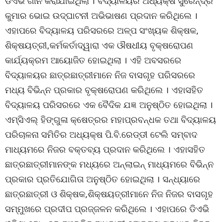
ଡିଏଭି ଗାନ କରାଯାଇଥିଲା । ବିଦ୍ୟାଳୟର ଅଧ୍ୟକ୍ଷ ସୁରେନ୍ଦ୍ର
କୁମାର ଭୋଇ ଉଦ୍‌ଘାଟନୀ ଅଭିଭାଷଣ ପ୍ରଦାନ କରିଥିଲେ ।
ଏହାପରେ ବିଦ୍ୟାଳୟ ପରିସରରେ ଅଳ୍ପ ସଂଖ୍ୟକ ଶିକ୍ଷକ,
ଶିକ୍ଷୟତ୍ରୀ,କର୍ମକର୍ତାଦ୍ୱାରା ଏକ ଔଷଧୀୟ ବୃକ୍ଷରୋପଣ
କାର୍ଯ୍ୟକ୍ରମ ଆୟୋଜିତ ହୋଇଥିଲା । ଏହି ଅବସରରେ
ବିଦ୍ୟାଳୟର ଛାତ୍ରଛାତ୍ରୀମାନେ ନିଜ ବାସଗୃହ ପରିସରରେ
ମଧ୍ୟ ବିଭିନ୍ନ ପ୍ରକାର ବୃକ୍ଷରୋପଣ କରିଥିଲେ । ଏହାସହିତ
ବିଦ୍ୟାଳୟ ପରିସରରେ ଏକ ବୈଦିକ ଯଜ୍ଞ ଅନୁଷ୍ଠିତ ହୋଇଥିଲା ।
ଏମ୍‌ସିଏଲ୍ ହିଙ୍ଗୁଳା କ୍ଷେତ୍ରର ମହାପ୍ରବନ୍ଧକ ତଥା ବିଦ୍ୟାଳୟ
ପରିଚାଳନା ସମିତିର ଅଧ୍ୟକ୍ଷ ପି.ବି.ରେଡ୍ଡୀ ଟେଲି ସମ୍ବାଦ
ମାଧ୍ୟମରେ ନିଜର ବକ୍ତବ୍ୟ ପ୍ରଦାନ କରିଥିଲେ । ଏହାସହିତ
ଛାତ୍ରଛାତ୍ରୀମାନଙ୍କ ମଧ୍ୟରେ ଅନ୍‌ଲାଇନ୍ ମାଧ୍ୟମରେ ବିଭିନ୍ନ
ପ୍ରକାର ପ୍ରତିଯୋଗିତା ଅନୁଷ୍ଠିତ ହୋଇଥିଲା । ସନ୍ଧ୍ୟାରେ
ଛାତ୍ରଛାତ୍ରୀ ଓ ଶିକ୍ଷକ,ଶିକ୍ଷୟତ୍ରୀମାନେ ନିଜ ନିଜର ବାସଗୃହ
ସମ୍ମୁଖରେ ପ୍ରଦୀପ ପ୍ରଜ୍ଜଳନ କରିଥିଲେ । ଏହାପରେ ଡିଏଭି