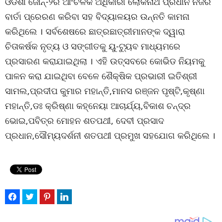
ଓଡିଶା ଜୋନ୍‌-୨ର ଆଂଚଳିକ ଅଧିକାରୀ ଲୋକନାଥ ପ୍ରଧାନ ନିଜର
ବାର୍ତା ପ୍ରେରଣ କରିବା ସହ ବିଦ୍ୟାଳୟର ଉନ୍ନତି କାମନା
କରିଥିଲେ । ସର୍ବଶେଷରେ ଛାତ୍ରଛାତ୍ରୀମାନଙ୍କ ଦ୍ୱାରା
ଚିତାକର୍ଷକ ନୃତ୍ୟ ଓ ସଙ୍ଗୀତକୁ ୟୁ-ଟ୍ୟୁବ ମାଧ୍ୟମରେ
ପ୍ରସାରଣ କରାଯାଇଥିଲା । ଏହି ଉତ୍ସବରେ କୋଭିଡ ନିୟମକୁ
ପାଳନ କରା ଯାଇଥିବା ବେଳେ ଶୈକ୍ଷିକ ପ୍ରଭାରୀ ଇତିଶ୍ରୀ
ସାମଲ,ପ୍ରଦୀପ କୁମାର ମହାନ୍ତି,ମାନସ ରଞ୍ଜନ ପୃଷ୍ଟି,କୃଷ୍ଣା
ମହାନ୍ତି,ଡଃ କ୍ରିଷ୍ଣା କହ୍ନେୟା ଆଚାର୍ଯ୍ୟ,ବିକାଶ ଚନ୍ଦ୍ର
ଭୋଇ,ପବିତ୍ର ମୋହନ ଶତପଥୀ, ଦେବୀ ପ୍ରସାଦ
ପ୍ରଧାନ,ସୌମ୍ୟଦର୍ଶନୀ ଶତପଥୀ ପ୍ରମୁଖ ସହଯୋଗ କରିଥିଲେ ।