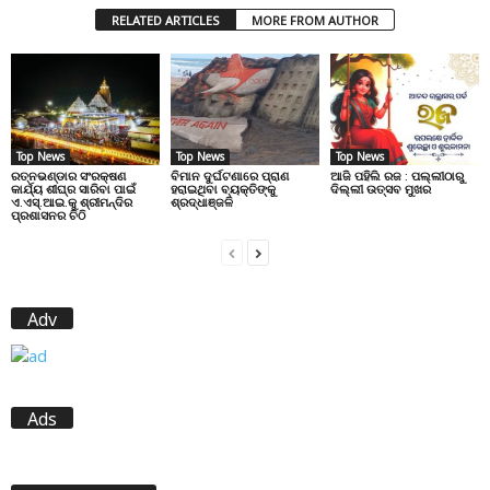
RELATED ARTICLES
MORE FROM AUTHOR
Top News
Top News
Top News
ରତ୍ନଭଣ୍ଡାର ସଂରକ୍ଷଣ
ବିମାନ ଦୁର୍ଘଟଣାରେ ପ୍ରାଣ
ଆଜି ପହିଲି ରଜ : ପଲ୍ଲୀଠାରୁ
କାର୍ଯ୍ୟ ଶୀଘ୍ର ସାରିବା ପାଇଁ
ହରାଇଥିବା ବ୍ୟକ୍ତିଙ୍କୁ
ଦିଲ୍ଲୀ ଉତ୍ସବ ମୁଖର
ଏ.ଏସ୍.ଆଇ.କୁ ଶ୍ରୀମନ୍ଦିର
ଶ୍ରଦ୍ଧାଞ୍ଜଳି
ପ୍ରଶାସନର ଚିଠି
Adv
Ads