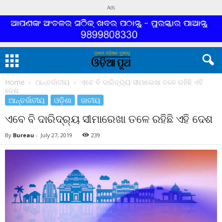
Ads
Home
ଆନ୍ତର୍ଜାତୀୟ
ଏବେ ବି ଦାରିଦ୍ର୍ୟ ସୀମାରେଖା ତଳେ ରହିଛି ଏହି
ଦେଶ
ଆନ୍ତର୍ଜାତୀୟ
ଓଡ଼ିଶା
ଜାତୀୟ
ଏବେ ବି ଦାରିଦ୍ର୍ୟ ସୀମାରେଖା ତଳେ ରହିଛି ଏହି ଦେଶ
By
Bureau
-
July 27, 2019
239