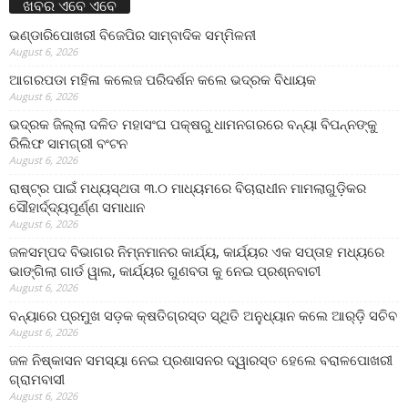
ଖବର ଏବେ ଏବେ
ଭଣ୍ଡାରିପୋଖରୀ ବିଜେପିର ସାମ୍ବାଦିକ ସମ୍ମିଳନୀ
August 6, 2026
ଆଗରପଡା ମହିଳା କଲେଜ ପରିଦର୍ଶନ କଲେ ଭଦ୍ରକ ବିଧାୟକ
August 6, 2026
ଭଦ୍ରକ ଜିଲ୍ଲା ଦଳିତ ମହାସଂଘ ପକ୍ଷରୁ ଧାମନଗରରେ ବନ୍ୟା ବିପନ୍ନଙ୍କୁ
ରିଲିଫ ସାମଗ୍ରୀ ବଂଟନ
August 6, 2026
ରାଷ୍ଟ୍ର ପାଇଁ ମଧ୍ୟସ୍ଥତା ୩.୦ ମାଧ୍ୟମରେ ବିଚାରାଧୀନ ମାମଲାଗୁଡ଼ିକର
ସୌହାର୍ଦ୍ଦ୍ୟପୂର୍ଣ୍ଣ ସମାଧାନ
August 6, 2026
ଜଳସମ୍ପଦ ବିଭାଗର ନିମ୍ନମାନର କାର୍ଯ୍ୟ, କାର୍ଯ୍ୟର ଏକ ସପ୍ତାହ ମଧ୍ୟରେ
ଭାଙ୍ଗିଲା ଗାର୍ଡ ୱାଲ, କାର୍ଯ୍ୟର ଗୁଣବତା କୁ ନେଇ ପ୍ରଶ୍ନବାଚୀ
August 6, 2026
ବନ୍ୟାରେ ପ୍ରମୁଖ ସଡ଼କ କ୍ଷତିଗ୍ରସ୍ତ ସ୍ଥିତି ଅନୁଧ୍ୟାନ କଲେ ଆର୍‌ଡ଼ି ସଚିବ
August 6, 2026
ଜଳ ନିଷ୍କାସନ ସମସ୍ୟା ନେଇ ପ୍ରଶାସନର ଦ୍ୱାରସ୍ତ ହେଲେ ବରାଳପୋଖରୀ
ଗ୍ରାମବାସୀ
August 6, 2026