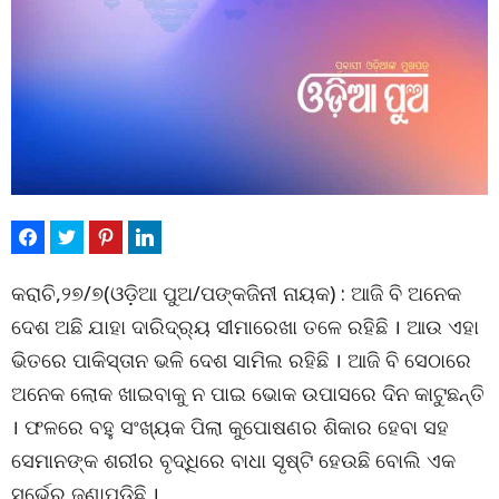
କରାଚି,୨୭/୭(ଓଡ଼ିଆ ପୁଅ/ପଙ୍କଜିନୀ ନାୟକ) : ଆଜି ବି ଅନେକ
ଦେଶ ଅଛି ଯାହା ଦାରିଦ୍ର୍ୟ ସୀମାରେଖା ତଳେ ରହିଛି । ଆଉ ଏହା
ଭିତରେ ପାକିସ୍ତାନ ଭଳି ଦେଶ ସାମିଲ ରହିଛି । ଆଜି ବି ସେଠାରେ
ଅନେକ ଲୋକ ଖାଇବାକୁ ନ ପାଇ ଭୋକ ଉପାସରେ ଦିନ କାଟୁଛନ୍ତି
। ଫଳରେ ବହୁ ସଂଖ୍ୟକ ପିଲା କୁପୋଷଣର ଶିକାର ହେବା ସହ
ସେମାନଙ୍କ ଶରୀର ବୃଦ୍ଧିରେ ବାଧା ସୃଷ୍ଟି ହେଉଛି ବୋଲି ଏକ
ସର୍ଭେରୁ ଜଣାପଡିଛି ।