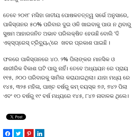
ତେବେ ୨୦୧୮ ମସିହା ଜାତୀୟ ପୋଷକତତ୍ତ୍ୱ ସର୍ଭେ ଅନୁସାରେ,
ପାକିସ୍ତାନର ୫୦% ପରିବାର ଦୁଇ ଓଳି ଖାଇବାକୁ ପାଉ ନ ଥିବାରୁ
ସୁଷମ ଆହାରଜନିତ ଅଭାବ ପରିଲକ୍ଷିତ ହେଉଛି ବୋଲି ‘ଦି
ଏକ୍ସ୍‍ପ୍ରେସ୍‌ ଟ୍ରିବ୍ୟୁନ୍‌’ରେ ଖବର ପ୍ରକାଶ ପାଇଛି ।
ଫଳରେ ପାକିସ୍ତାନରେ ୪୦. ୨% ପିଲାଙ୍କର ମାନସିକ ଓ
ଶାରୀରିକ ବିକାଶ ଘଟି ପାରୁ ନାହିଁ। ତେବେ ଅଧ୍ୟୟନ ରେ ପ୍ରାୟ
୧୧୫, ୬୦୦ ପରିବାରକୁ ସାମିଲ କରାଯାଇଥିଲା। ଯାହା ମଧ୍ୟ ରେ
୧୪୫, ୩୨୫ ମହିଳା, ପାଞ୍ଚ ବର୍ଷରୁ କମ୍‌ ବୟସ୍କ ୭୬, ୭୪୨ ପିଲା
ଏବଂ ୧୦ ବର୍ଷରୁ ୧୯ ବର୍ଷ ମଧ୍ୟରେ ୧୪୫, ୮୪୭ ନାବାଳକ ଥିଲେ।