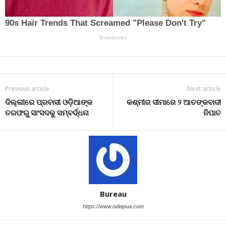
Previous article
Next article
ଦିଲ୍ଲୀରେ ପ୍ରବାସୀ ଓଡ଼ିଆଙ୍କ
କଶ୍ମୀର ସୀମାରେ ୨ ଆତଙ୍କବାଦୀ
ତରଫରୁ ସାଂସଦକୁ ସମ୍ବର୍ଦ୍ଧନା
ନିପାତ
Bureau
https://www.odiapua.com