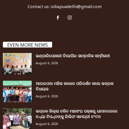
Contact us:
odiapuadelhi@gmail.com
EVEN MORE NEWS
ଭଣ୍ଡାରିପୋଖରୀ ବିଜେପିର ସାମ୍ବାଦିକ ସମ୍ମିଳନୀ
August 6, 2026
ଆଗରପଡା ମହିଳା କଲେଜ ପରିଦର୍ଶନ କଲେ ଭଦ୍ରକ
ବିଧାୟକ
August 6, 2026
ଭଦ୍ରକ ଜିଲ୍ଲା ଦଳିତ ମହାସଂଘ ପକ୍ଷରୁ ଧାମନଗରରେ
ବନ୍ୟା ବିପନ୍ନଙ୍କୁ ରିଲିଫ ସାମଗ୍ରୀ ବଂଟନ
August 6, 2026