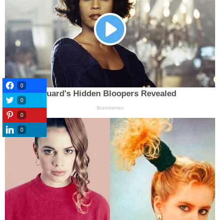
0
0
0
0