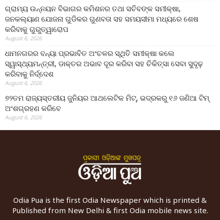
ଗ୍ରାମ୍ୟ ଉନ୍ନୟନ ବିଭାଗର କମିଶନର ତଥା ସଚିବଙ୍କ ସମୀକ୍ଷା,
ଜନକଲ୍ୟାଣ ଯୋଜନା ଗୁଡିକର ଗୁଣବତା ସହ ସମୟସୀମା ମଧ୍ୟରେ ଶେଷ
କରିବାକୁ ଗୁରୁତ୍ୱାରୋପ
August 6, 2026
ଧାମନଗରର ବନ୍ୟା ପ୍ରଭାବିତ ଅଂଚଳର ସ୍ଥିତି ସମୀକ୍ଷା କଲେ
ସ୍ୱାସ୍ଥ୍ୟମନ୍ତ୍ରୀ, ଡାକ୍ତର ଅଭାବ ଦୂର କରିବା ସହ ଚିକିତ୍ସା ସେବା ସୁଦୃଢ଼
କରିବାକୁ ନିର୍ଦ୍ଦେଶ
August 6, 2026
୭୨ତମ ରାଜ୍ୟସ୍ତରୀୟ ଜୁନିୟର ଆଥଲେଟିକ ମିଟ୍‌, ଭଦ୍ରକରୁ ୧୬ ଜଣିଆ ଟିମ୍
ଅଂଶଗ୍ରହଣ କରିବେ
August 6, 2026
Odia Pua is the first Odia Newspaper which is printed &
Published from New Delhi & first Odia mobile news site.