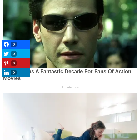
0
0
0
0