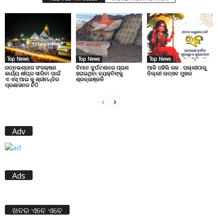
Top News
Top News
Top News
ରତ୍ନଭଣ୍ଡାର ସଂରକ୍ଷଣ
ବିମାନ ଦୁର୍ଘଟଣାରେ ପ୍ରାଣ
ଆଜି ପହିଲି ରଜ : ପଲ୍ଲୀଠାରୁ
କାର୍ଯ୍ୟ ଶୀଘ୍ର ସାରିବା ପାଇଁ
ହରାଇଥିବା ବ୍ୟକ୍ତିଙ୍କୁ
ଦିଲ୍ଲୀ ଉତ୍ସବ ମୁଖର
ଏ.ଏସ୍.ଆଇ.କୁ ଶ୍ରୀମନ୍ଦିର
ଶ୍ରଦ୍ଧାଞ୍ଜଳି
ପ୍ରଶାସନର ଚିଠି
Adv
Ads
ଖବର ଏବେ ଏବେ