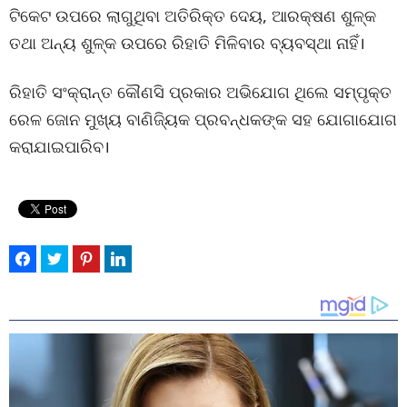
ଟିକେଟ ଉପରେ ଲାଗୁଥିବା ଅତିରିକ୍ତ ଦେୟ, ଆରକ୍ଷଣ ଶୁଳ୍କ
ତଥା ଅନ୍ୟ ଶୁଳ୍କ ଉପରେ ରିହାତି ମିଳିବାର ବ୍ୟବସ୍ଥା ନାହିଁ।
ରିହାତି ସଂକ୍ରାନ୍ତ କୌଣସି ପ୍ରକାର ଅଭିଯୋଗ ଥିଲେ ସମ୍ପୃକ୍ତ
ରେଳ ଜୋନ ମୁଖ୍ୟ ବାଣିଜ୍ୟିକ ପ୍ରବନ୍ଧକଙ୍କ ସହ ଯୋଗାଯୋଗ
କରାଯାଇପାରିବ।