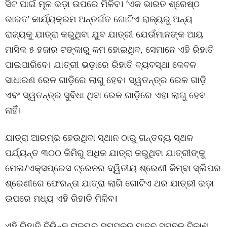
ସିଟ ପାଇଁ ମୂଳ ଭଡ଼ା ଉପରେ ମିଳିବ। ‘ଏକ ଭାରତ ଶ୍ରେଷ୍ଠ
ଭାରତ’ କାର୍ଯ୍ୟକ୍ରମ ଅନ୍ତର୍ଗତ ଗୋଟିଏ ରାଜ୍ୟରୁ ଅନ୍ୟ
ରାଜ୍ୟକୁ ଯାତ୍ରା କରୁଥିବା ଯୁବ ଯାତ୍ରୀ ଯେଉଁମାନଙ୍କ ଆୟ
ମାସିକ ୫ ହଜାର ଟଙ୍କାରୁ କମ ହୋଇଥିବ, ସେମାନେ ଏହି ରିହାତି
ପାଇପାରିବେ। ଯାତ୍ରୀ ଭଡ଼ାରେ ରିହାତି ବ୍ୟବସ୍ଥା କେବଳ
ସାଧାରଣ ରେଳ ଗାଡ଼ିରେ ଲାଗୁ ହେବ। ସ୍ୱତନ୍ତ୍ର ରେଳ ଗାଡ଼ି
ଏବଂ ସ୍ୱତନ୍ତ୍ର ସୁବିଧା ଥିବା ରେଳ ଗାଡ଼ିରେ ଏହା ଲାଗୁ ହେବ
ନାହିଁ।
ଯାତ୍ରା ଆରମ୍ଭ ହେଉଥିବା ସ୍ଥାନ ଠାରୁ ଗନ୍ତବ୍ୟ ସ୍ଥଳ
ପର୍ଯ୍ୟନ୍ତ ୩୦୦ କିମିରୁ ଅଧିକ ଯାତ୍ରା କରୁଥିବା ଯାତ୍ରୀଙ୍କୁ
ମେଲ/ଏକ୍ସପ୍ରେସ ଟ୍ରେନର ଦ୍ୱିତୀୟ ଶ୍ରେଣୀ କିମ୍ବା ସ୍ଲିପର
ଶ୍ରେଣୀରେ ଫେରନ୍ତା ଯାତ୍ରା ଲାଗି ଗୋଟିଏ ଥର ଯାତ୍ରୀ ଭଡ଼ା
ଉପରେ ମଧ୍ୟ ଏହି ରିହାତି ମିଳିବ।
ଏହି ରିହାତି ବିଭିନ୍ନ ରାଜ୍ୟର ସମ୍ପୃକ୍ତ ମାନବ ସମ୍ବଳ ବିକାଶ