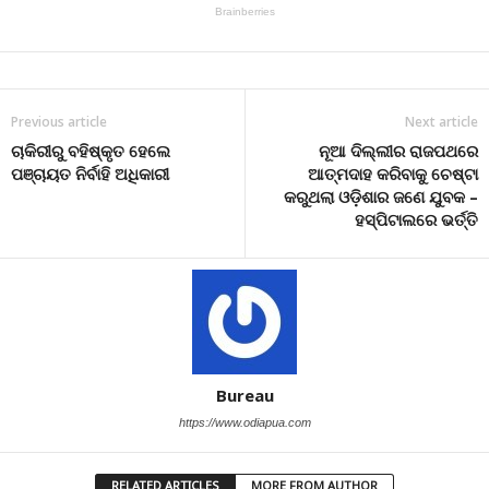
Previous article
Next article
ଚାକିରୀରୁ ବହିଷ୍କୃତ ହେଲେ
ନୂଆ ଦିଲ୍ଲୀର ରାଜପଥରେ
ପଞ୍ଚାୟତ ନିର୍ବାହି ଅଧିକାରୀ
ଆତ୍ମଦାହ କରିବାକୁ ଚେଷ୍ଟା
କରୁଥଲା ଓଡ଼ିଶାର ଜଣେ ଯୁବକ –
ହସ୍ପିଟାଲରେ ଭର୍ତ୍ତି
Bureau
https://www.odiapua.com
RELATED ARTICLES
MORE FROM AUTHOR