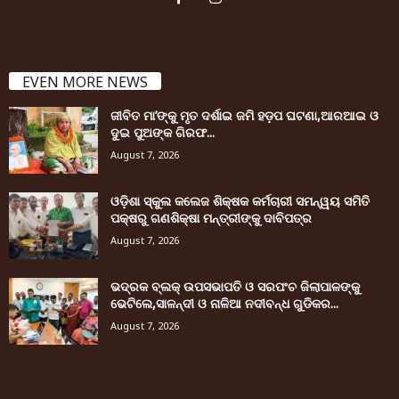
EVEN MORE NEWS
ଜୀବିତ ମା’ଙ୍କୁ ମୃତ ଦର୍ଶାଇ ଜମି ହଡ଼ପ ଘଟଣା,ଆରଆଇ ଓ
ଦୁଇ ପୁଅଙ୍କ ଗିରଫ...
August 7, 2026
ଓଡ଼ିଶା ସ୍କୁଲ କଲେଜ ଶିକ୍ଷକ କର୍ମଚାରୀ ସମନ୍ୱୟ ସମିତି
ପକ୍ଷରୁ ଗଣଶିକ୍ଷା ମନ୍ତ୍ରୀଙ୍କୁ ଦାବିପତ୍ର
August 7, 2026
ଭଦ୍ରକ ବ୍ଲକ୍ ଉପସଭାପତି ଓ ସରପଂଚ ଜିଲାପାଳଙ୍କୁ
ଭେଟିଲେ,ସାଳନ୍ଦୀ ଓ ନାଳିଆ ନଦୀବନ୍ଧ ଗୁଡିକର...
August 7, 2026