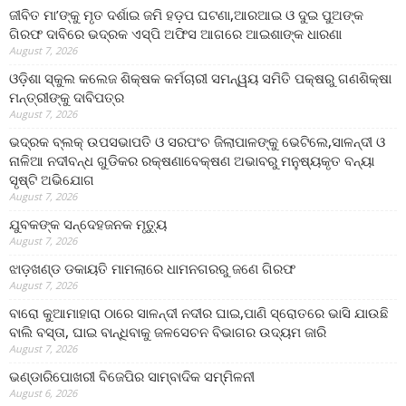
ଜୀବିତ ମା’ଙ୍କୁ ମୃତ ଦର୍ଶାଇ ଜମି ହଡ଼ପ ଘଟଣା,ଆରଆଇ ଓ ଦୁଇ ପୁଅଙ୍କ
ଗିରଫ ଦାବିରେ ଭଦ୍ରକ ଏସ୍‌ପି ଅଫିସ ଆଗରେ ଆଇଶାଙ୍କ ଧାରଣା
August 7, 2026
ଓଡ଼ିଶା ସ୍କୁଲ କଲେଜ ଶିକ୍ଷକ କର୍ମଚାରୀ ସମନ୍ୱୟ ସମିତି ପକ୍ଷରୁ ଗଣଶିକ୍ଷା
ମନ୍ତ୍ରୀଙ୍କୁ ଦାବିପତ୍ର
August 7, 2026
ଭଦ୍ରକ ବ୍ଲକ୍ ଉପସଭାପତି ଓ ସରପଂଚ ଜିଲାପାଳଙ୍କୁ ଭେଟିଲେ,ସାଳନ୍ଦୀ ଓ
ନାଳିଆ ନଦୀବନ୍ଧ ଗୁଡିକର ରକ୍ଷଣାବେକ୍ଷଣ ଅଭାବରୁ ମନୁଷ୍ୟକୃତ ବନ୍ୟା
ସୃଷ୍ଟି ଅଭିଯୋଗ
August 7, 2026
ଯୁବକଙ୍କ ସନ୍ଦେହଜନକ ମୃତ୍ୟୁ
August 7, 2026
ଝାଡ଼ଖଣ୍ଡ ଡକାୟତି ମାମଲାରେ ଧାମନଗରରୁ ଜଣେ ଗିରଫ
August 7, 2026
ବାରୋ କୁଆମାହାରା ଠାରେ ସାଳନ୍ଦୀ ନଦୀର ଘାଇ,ପାଣି ସ୍ରୋତରେ ଭାସି ଯାଉଛି
ବାଲି ବସ୍ତା, ଘାଇ ବାନ୍ଧିବାକୁ ଜଳସେଚନ ବିଭାଗର ଉଦ୍ୟମ ଜାରି
August 7, 2026
ଭଣ୍ଡାରିପୋଖରୀ ବିଜେପିର ସାମ୍ବାଦିକ ସମ୍ମିଳନୀ
August 6, 2026