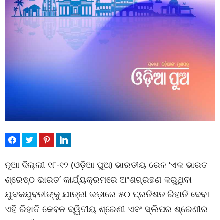
ନୂଆ ଦିଲ୍ଲୀ ୧୮-୧୨ (ଓଡ଼ିଆ ପୁଅ) ଭାରତୀୟ ରେଳ ‘ଏକ ଭାରତ
ଶ୍ରେଷ୍ଠ ଭାରତ’ କାର୍ଯ୍ୟକ୍ରମରେ ଅଂଶଗ୍ରହଣ କରୁଥିବା
ଯୁବକଯୁବତୀଙ୍କୁ ଯାତ୍ରୀ ଭଡ଼ାରେ ୫୦ ପ୍ରତିଶତ ରିହାତି ଦେବ।
ଏହି ରିହାତି କେବଳ ଦ୍ୱିତୀୟ ଶ୍ରେଣୀ ଏବଂ ସ୍ଲିପର ଶ୍ରେଣୀର