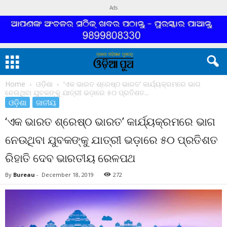
Ads
Home
ଓଡ଼ିଶା
‘ଏକ ଭାରତ ଶ୍ରେଷ୍ଠ ଭାରତ’ କାର୍ଯ୍ୟକ୍ରମରେ ଭାଗ
ନେଉଥିବା ଯୁବକଙ୍କୁ ଯାତ୍ରୀ ଭଡ଼ାରେ ୫୦ ପ୍ରତିଶତ...
ଓଡ଼ିଶା
ଜାତୀୟ
‘ଏକ ଭାରତ ଶ୍ରେଷ୍ଠ ଭାରତ’ କାର୍ଯ୍ୟକ୍ରମରେ ଭାଗ
ନେଉଥିବା ଯୁବକଙ୍କୁ ଯାତ୍ରୀ ଭଡ଼ାରେ ୫୦ ପ୍ରତିଶତ
ରିହାତି ଦେବ ଭାରତୀୟ ରେଳପଥ
By
Bureau
-
December 18, 2019
272