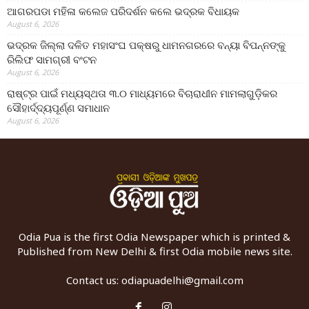
ଆଗରପଡା ମହିଳା କଲେଜ ପରିଦର୍ଶନ କଲେ ଭଦ୍ରକ ବିଧାୟକ
August 6, 2026
ଭଦ୍ରକ ଜିଲ୍ଲା ଦଳିତ ମହାସଂଘ ପକ୍ଷରୁ ଧାମନଗରରେ ବନ୍ୟା ବିପନ୍ନଙ୍କୁ
ରିଲିଫ ସାମଗ୍ରୀ ବଂଟନ
August 6, 2026
ରାଷ୍ଟ୍ର ପାଇଁ ମଧ୍ୟସ୍ଥତା ୩.୦ ମାଧ୍ୟମରେ ବିଚାରାଧୀନ ମାମଲାଗୁଡ଼ିକର
ସୌହାର୍ଦ୍ଦ୍ୟପୂର୍ଣ୍ଣ ସମାଧାନ
August 6, 2026
Odia Pua is the first Odia Newspaper which is printed &
Published from New Delhi & first Odia mobile news site.
Contact us:
odiapuadelhi@gmail.com