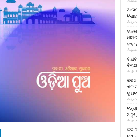
August
ଆଗରପ
ବିଧା
August
ଭଦ୍ର
ଧାମନ
ବଂଟ
August
ରାଷ୍
ବିଚାର
August
ଜଳସମ
ଏକ ସପ
ଗୁଣବ
August
ବନ୍ୟ
ଅନୁଧ
August
ଜଳ ନ
ହେଲେ