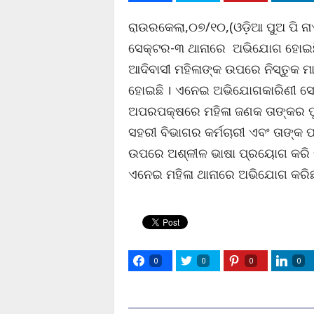
ରାଉରକେଲା,୦୭/୧୦,(ଓଡ଼ିଆ ପୁଅ ପି ନାଏକ
ସେକ୍ଟର-୩ ଥାନାରେ ଅଭିଯୋଗ ହୋଇଛି।
ଆଦିବାସୀ ମହିଳାଙ୍କ ଉପରେ ନିସ୍ତୁକ ମ
ହୋଇଛି । ଏନେଇ ଅଭିଯୋଗକାରିଣୀ ସେକ୍
ଅପରପକ୍ଷରେ ମହିଳା ଜଣକ ତାଙ୍କର 
ସହରୀ ବିଭାଗର କର୍ମଚାରୀ ଏବଂ ତାଙ୍କ ପ
ଉପରେ ଅଶ୍ଳୀଳ ଭାଷା ପ୍ରୟୋଗ କରି ଦୁର୍
ଏନେଇ ମହିଳା ଥାନାରେ ଅଭିଯୋଗ କରିଛନ
0
0
0
0