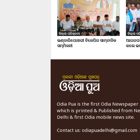
ଜିଲ୍ଲା ପରିକ୍ରମା
ଜିଲ୍ଲା ପର
ଭଣ୍ଡାରିପୋଖରୀ ବିଜେପିର ସାମ୍ବାଦିକ
ଆଗରପଡା
ସମ୍ମିଳନୀ
କଲେ ଭଦ
Odia Pua is the first Odia Newspaper
which is printed & Published from N
Delhi & first Odia mobile news site.
Contact us:
odiapuadelhi@gmail.com