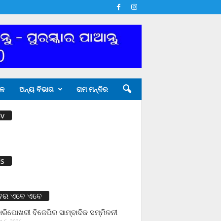
ଳ
ଅନ୍ୟ ବିଭାଗ
ରାମ ମନ୍ଦିର
v
s
ବର ଏବେ ଏବେ
ାରିପୋଖରୀ ବିଜେପିର ସାମ୍ବାଦିକ ସମ୍ମିଳନୀ