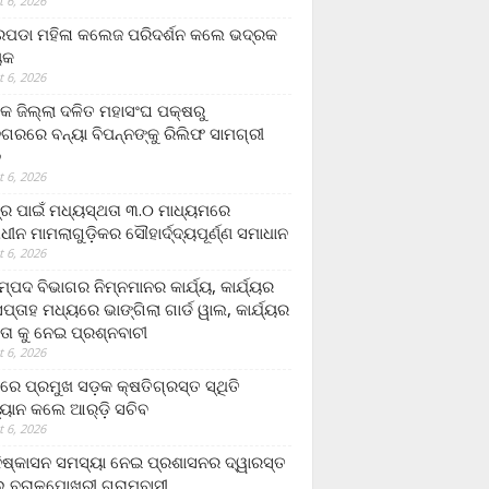
 6, 2026
ଡା ମହିଳା କଲେଜ ପରିଦର୍ଶନ କଲେ ଭଦ୍ରକ
ୟକ
 6, 2026
କ ଜିଲ୍ଲା ଦଳିତ ମହାସଂଘ ପକ୍ଷରୁ
ଗରରେ ବନ୍ୟା ବିପନ୍ନଙ୍କୁ ରିଲିଫ ସାମଗ୍ରୀ
ନ
 6, 2026
ଟ୍ର ପାଇଁ ମଧ୍ୟସ୍ଥତା ୩.୦ ମାଧ୍ୟମରେ
ାଧୀନ ମାମଲାଗୁଡ଼ିକର ସୌହାର୍ଦ୍ଦ୍ୟପୂର୍ଣ୍ଣ ସମାଧାନ
 6, 2026
୍ପଦ ବିଭାଗର ନିମ୍ନମାନର କାର୍ଯ୍ୟ, କାର୍ଯ୍ୟର
୍ତାହ ମଧ୍ୟରେ ଭାଙ୍ଗିଲା ଗାର୍ଡ ୱାଲ, କାର୍ଯ୍ୟର
ତା କୁ ନେଇ ପ୍ରଶ୍ନବାଚୀ
 6, 2026
ାରେ ପ୍ରମୁଖ ସଡ଼କ କ୍ଷତିଗ୍ରସ୍ତ ସ୍ଥିତି
୍ୟାନ କଲେ ଆର୍‌ଡ଼ି ସଚିବ
 6, 2026
ିଷ୍କାସନ ସମସ୍ୟା ନେଇ ପ୍ରଶାସନର ଦ୍ୱାରସ୍ତ
 ବରାଳପୋଖରୀ ଗ୍ରାମବାସୀ