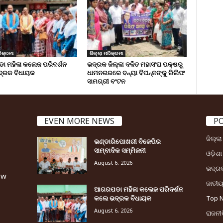
ିକ୍ରମା
ଜିଲ୍ଲା ପରିକ୍ରମା
 ମହିଳା କଲେଜ ପରିଦର୍ଶନ
ଭଦ୍ରକ ଜିଲ୍ଲା ଦଳିତ ମହାସଂଘ ପକ୍ଷରୁ
୍ରକ ବିଧାୟକ
ଧାମନଗରରେ ବନ୍ୟା ବିପନ୍ନଙ୍କୁ ରିଲିଫ
ସାମଗ୍ରୀ ବଂଟନ
EVEN MORE NEWS
P
ଜିଲ୍ଲ
ଭଣ୍ଡାରିପୋଖରୀ ବିଜେପିର
ସାମ୍ବାଦିକ ସମ୍ମିଳନୀ
ଓଡ଼ିଶା
August 6, 2026
ଭଦ୍ର
ew
ଜାତୀ
ଆଗରପଡା ମହିଳା କଲେଜ ପରିଦର୍ଶନ
କଲେ ଭଦ୍ରକ ବିଧାୟକ
Top 
August 6, 2026
ରାଜନୀତ