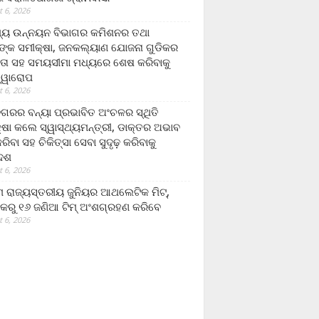
 6, 2026
ମ୍ୟ ଉନ୍ନୟନ ବିଭାଗର କମିଶନର ତଥା
ଙ୍କ ସମୀକ୍ଷା, ଜନକଲ୍ୟାଣ ଯୋଜନା ଗୁଡିକର
ତା ସହ ସମୟସୀମା ମଧ୍ୟରେ ଶେଷ କରିବାକୁ
ତ୍ୱାରୋପ
 6, 2026
ଗରର ବନ୍ୟା ପ୍ରଭାବିତ ଅଂଚଳର ସ୍ଥିତି
୍ଷା କଲେ ସ୍ୱାସ୍ଥ୍ୟମନ୍ତ୍ରୀ, ଡାକ୍ତର ଅଭାବ
ରିବା ସହ ଚିକିତ୍ସା ସେବା ସୁଦୃଢ଼ କରିବାକୁ
ଦେଶ
 6, 2026
 ରାଜ୍ୟସ୍ତରୀୟ ଜୁନିୟର ଆଥଲେଟିକ ମିଟ୍‌,
କରୁ ୧୬ ଜଣିଆ ଟିମ୍ ଅଂଶଗ୍ରହଣ କରିବେ
 6, 2026