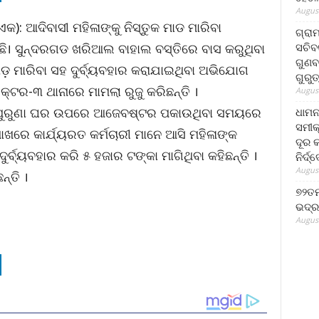
August
): ଆଦିବାସୀ ମହିଳାଙ୍କୁ ନିସ୍ତୁକ ମାଡ ମାରିବା
ଗ୍ରା
ସଚିବ
 ସୁନ୍ଦରଗଡ ଖରିଆଲ ବାହାଲ ବସ୍ତିରେ ବାସ କରୁଥିବା
ଗୁଣବ
ାଡ଼ ମାରିବା ସହ ଦୁର୍ବ୍ୟବହାର କରାଯାଇଥିବା ଅଭିଯୋଗ
ଗୁରୁ
ଟର-୩ ଥାନାରେ ମାମଲା ରୁଜୁ କରିଛନ୍ତି ।
August
ପୁରୁଣା ଘର ଉପରେ ଆଜେବଷ୍ଟର ପକାଉଥିବା ସମୟରେ
ଧାମନ
ସମୀକ
ାଖରେ କାର୍ଯ୍ୟରତ କର୍ମଚାରୀ ମାନେ ଆସି ମହିଳାଙ୍କ
ଦୂର କ
ବ୍ୟବହାର କରି ୫ ହଜାର ଟଙ୍କା ମାଗିଥିବା କହିଛନ୍ତି ।
ନିର୍ଦ୍
August
୍ତି ।
୭୨ତମ
ଭଦ୍ର
August