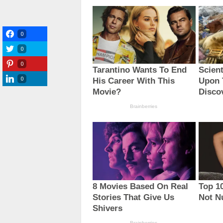
0
0
0
0