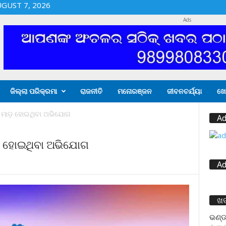
UGUST 7, 2026
Ads
ଜିଲ୍ଲା ପରିକ୍ରମା
ରାଜନୀତି
ମନୋରଞ୍ଜନ
ଜୀବନଚର୍ଯ୍ୟା
ଖେ
ୁକ ମାଡ଼ ହୋଇଥିବା ଅଭିଯୋଗ
Ad
ାଡ଼ ହୋଇଥିବା ଅଭିଯୋଗ
Ad
ଖ
ଭଣ୍ଡ