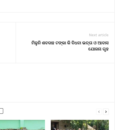
Next article
ମିଳୁନି ଶବଦାହ ଟଙ୍କା କି ବିଧବା ଭତ୍ତା ଓ ଆବାସ
ଯୋଜନା ଗୃହ