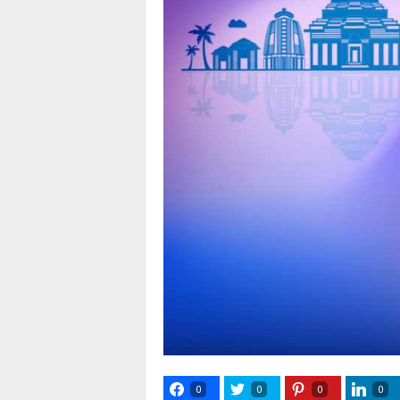
0
0
0
0