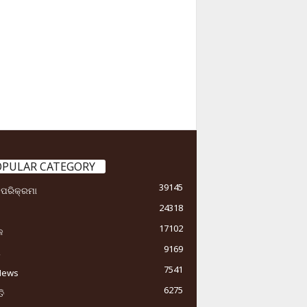
OPULAR CATEGORY
39145
ା ପରିକ୍ରମା
24318
17102
କ
9169
ୟ
7541
News
6275
ି