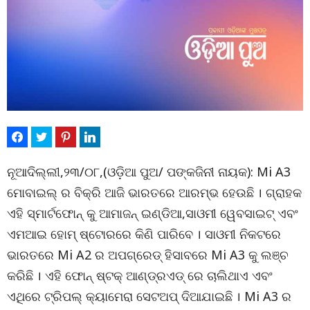
ନୂଆଦିଲ୍ଲୀ,୨୩/୦୮,(ଓଡ଼ିଆ ପୁଅ/ ପଙ୍କଜିନୀ ନାୟକ): Mi A3
ମୋବାଇଲ୍ ର ବିକ୍ରି ଆଜି ଭାରତରେ ଆରମ୍ଭ ହେଉଛି । ଗ୍ରାହକ
ଏହି ସ୍ମାର୍ଟଫୋନ୍ କୁ ଆମାଜନ୍ ଇଣ୍ଡିଆ,ସାଓମୀ ୱେବସାଇଟ୍ ଏବଂ
ଏମଆଇ ହୋମ୍ ଷ୍ଟୋରରେ କିଣି ପାରିବେ । ସାଓମୀ ନିକଟରେ
ଭାରତରେ Mi A2 ର ଅପଗ୍ରେଡ୍ ହିସାବରେ Mi A3 କୁ ଲଞ୍ଚ
କରିଛି । ଏହି ଫୋନ୍ ଷ୍ଟକ୍ ଆଣ୍ଡ୍ରଏଡ୍ ରେ ଚାଲିଥାଏ ଏବଂ
ଏଥିରେ ଟ୍ରିପଲ୍ କ୍ୟାମେରା ସେଟଅପ୍ ଦିଆଯାଇଛି । Mi A3 ର