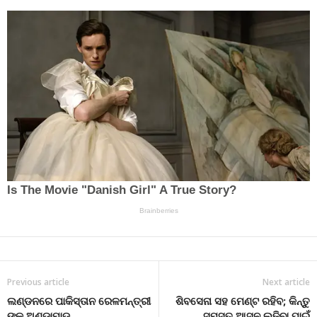
Previous article
Next article
ଲଣ୍ଡନରେ ପାକିସ୍ତାନ ରେଳମନ୍ତ୍ରୀ
ଶିବସେନା ସହ ମେଣ୍ଟ ରହିବ; କିନ୍ତୁ
ଙ୍କୁ ଅଣ୍ଡାମାଡ
ସମସ୍ତ ଆସନ ଲଢ଼ିବା ପାଇଁ