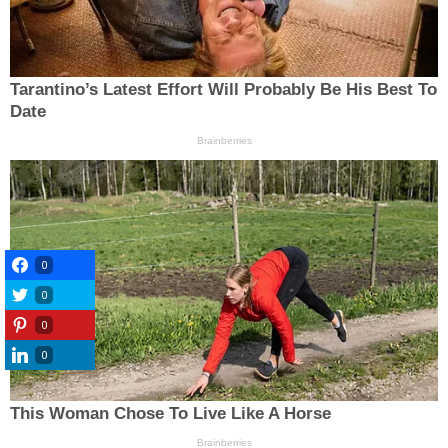
0
0
0
0