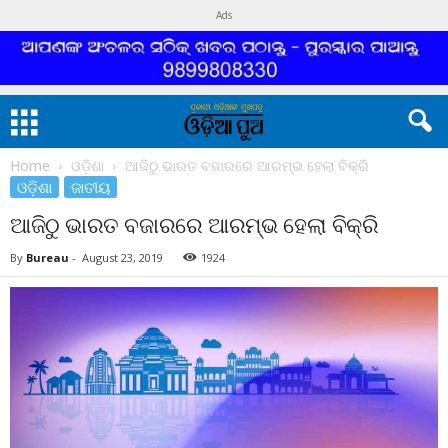
Ads
Home
ଓଡ଼ିଶା
ଆଜିଠୁ ଭାରତ ବଜାରରେ ଆରମ୍ଭ ହେଲା ବିକ୍ରି
ଓଡ଼ିଶା
ଜାତୀୟ
ଆଜିଠୁ ଭାରତ ବଜାରରେ ଆରମ୍ଭ ହେଲା ବିକ୍ରି
By
Bureau
-
August 23, 2019
1924