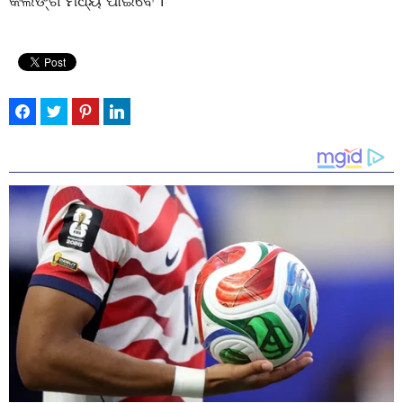
କଲିଙ୍ଗ ମଧ୍ୟ ପାଇବେ ।