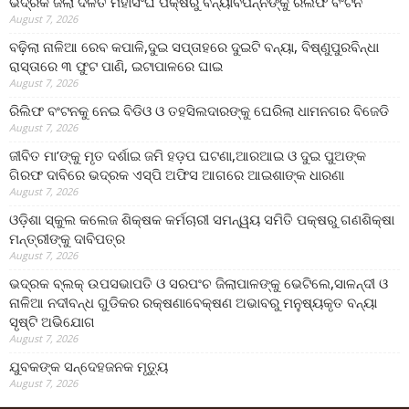
ଭଦ୍ରକ ଜିଲା ଦଳିତ ମହାସଂଘ ପକ୍ଷରୁ ବନ୍ୟାବିପନ୍ନଙ୍କୁ ରିଲିଫ ବଂଟନ
August 7, 2026
ବଢ଼ିଲା ନାଳିଆ ରେବ କପାଳି,ଦୁଇ ସପ୍ତାହରେ ଦୁଇଟି ବନ୍ୟା, ବିଷ୍ଣୁପୁରବିନ୍ଧା
ରାସ୍ତାରେ ୩ ଫୁଟ ପାଣି, ଇଟାପାଳରେ ଘାଇ
August 7, 2026
ରିଲିଫ ବଂଟନକୁ ନେଇ ବିଡିଓ ଓ ତହସିଲଦାରଙ୍କୁ ଘେରିଲା ଧାମନଗର ବିଜେଡି
August 7, 2026
ଜୀବିତ ମା’ଙ୍କୁ ମୃତ ଦର୍ଶାଇ ଜମି ହଡ଼ପ ଘଟଣା,ଆରଆଇ ଓ ଦୁଇ ପୁଅଙ୍କ
ଗିରଫ ଦାବିରେ ଭଦ୍ରକ ଏସ୍‌ପି ଅଫିସ ଆଗରେ ଆଇଶାଙ୍କ ଧାରଣା
August 7, 2026
ଓଡ଼ିଶା ସ୍କୁଲ କଲେଜ ଶିକ୍ଷକ କର୍ମଚାରୀ ସମନ୍ୱୟ ସମିତି ପକ୍ଷରୁ ଗଣଶିକ୍ଷା
ମନ୍ତ୍ରୀଙ୍କୁ ଦାବିପତ୍ର
August 7, 2026
ଭଦ୍ରକ ବ୍ଲକ୍ ଉପସଭାପତି ଓ ସରପଂଚ ଜିଲାପାଳଙ୍କୁ ଭେଟିଲେ,ସାଳନ୍ଦୀ ଓ
ନାଳିଆ ନଦୀବନ୍ଧ ଗୁଡିକର ରକ୍ଷଣାବେକ୍ଷଣ ଅଭାବରୁ ମନୁଷ୍ୟକୃତ ବନ୍ୟା
ସୃଷ୍ଟି ଅଭିଯୋଗ
August 7, 2026
ଯୁବକଙ୍କ ସନ୍ଦେହଜନକ ମୃତ୍ୟୁ
August 7, 2026