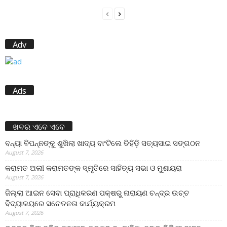
Adv
Ads
ଖବର ଏବେ ଏବେ
ବନ୍ୟା ବିପନ୍ନଙ୍କୁ ଶୁଖିଲା ଖାଦ୍ୟ ବାଂଟିଲେ ତିହିଡି଼ ସତ୍ୟସାଇ ସଙ୍ଗଠନ
August 7, 2026
କରାମତ ଅଲୀ କରାମତଙ୍କ ସ୍ମୃତିରେ ସାହିତ୍ୟ ସଭା ଓ ମୁଶାୟରା
August 7, 2026
ଜିଲ୍ଲା ଆଇନ ସେବା ପ୍ରାଧିକରଣ ପକ୍ଷରୁ ନାରାୟଣ ଚନ୍ଦ୍ର ଉଚ୍ଚ
ବିଦ୍ୟାଳୟରେ ସଚେତନତା କାର୍ଯ୍ୟକ୍ରମ
August 7, 2026