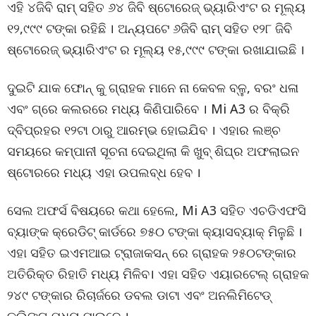
ଏହି ୪ଜିବି ରାମ୍ ସହିତ ୬୪ ଜିବି ଷ୍ଟୋରେଜ୍ ଭ୍ୟାରିଏଂଟ ର ମୂଲ୍ୟ
୧୨,୯୯୯ ଟଙ୍କା ରହିଛି । ଅନ୍ୟପଟେ ୬ଜିବି ରାମ୍ ସହିତ ୧୨୮ ଜିବି
ଷ୍ଟୋରେଜ୍ ଭ୍ୟାରିଏଂଟ ର ମୂଲ୍ୟ ୧୫,୯୯୯ ଟଙ୍କା ରଖାଯାଇଛି ।
ଦୁଇଟି ଯାକ ଫୋନ୍ କୁ ଗ୍ରାହକ ମାନେ ନା କେବଳ ବ୍ଳୁ, ବରଂ ଧଳା
ଏବଂ ଗ୍ରେ କଲରରେ ମଧ୍ୟ କିଣିପାରିବେ । Mi A3 ର ବିକ୍ରି
ଦ୍ବିପ୍ରହର ୧୨ଟା ଠାରୁ ଆରମ୍ଭ ହୋଇଯିବ । ଏହାର ଲଞ୍ଚ
ସମୟରେ କମ୍ପାନୀ ସୂଚନା ଦେଇଥିଲା କି ଖୁବ୍ ଶିଘ୍ର ଅଫଲାଇନ
ଷ୍ଟୋରରେ ମଧ୍ୟ ଏହା ଉପଲବ୍ଧ ହେବ ।
ସେଲ ଅଫର୍ସ ବିଷୟରେ କଥା ହେଲେ, Mi A3 ସହିତ ଏଚଡିଏଫସି
ବ୍ୟାଙ୍କ କ୍ରେଡିଟ୍ କାର୍ଡରେ ୭୫୦ ଟଙ୍କା କ୍ୟାସବ୍ୟାକ୍ ମିଳୁଛି ।
ଏହା ସହିତ ଇଏମଆଇ ଟ୍ରାଜାକସନ୍ ରେ ଗ୍ରାହକ ୨୫୦ଟଙ୍କାର
ଅତିରିକ୍ତ ରିହାତି ମଧ୍ୟ ମିଳିବ। ଏହା ସହିତ ଏୟାରଟେଲ୍ ଗ୍ରାହକ
୨୪୯ ଟଙ୍କାର ରିଚାର୍ଜରେ ଡବଲ ଡାଟା ଏବଂ ଅନଲିମିଟେଡ୍