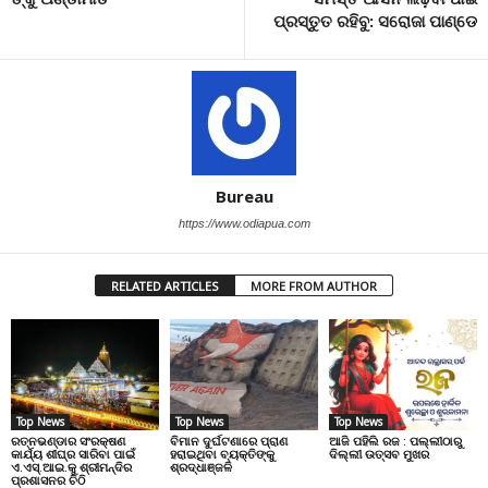
ପ୍ରସ୍ତୁତ ରହିବୁ: ସରୋଜା ପାଣ୍ଡେ
Bureau
https://www.odiapua.com
RELATED ARTICLES
MORE FROM AUTHOR
Top News
Top News
Top News
ରତ୍ନଭଣ୍ଡାର ସଂରକ୍ଷଣ
ବିମାନ ଦୁର୍ଘଟଣାରେ ପ୍ରାଣ
ଆଜି ପହିଲି ରଜ : ପଲ୍ଲୀଠାରୁ
କାର୍ଯ୍ୟ ଶୀଘ୍ର ସାରିବା ପାଇଁ
ହରାଇଥିବା ବ୍ୟକ୍ତିଙ୍କୁ
ଦିଲ୍ଲୀ ଉତ୍ସବ ମୁଖର
ଏ.ଏସ୍.ଆଇ.କୁ ଶ୍ରୀମନ୍ଦିର
ଶ୍ରଦ୍ଧାଞ୍ଜଳି
ପ୍ରଶାସନର ଚିଠି