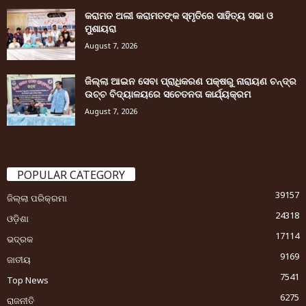
କରାମତ ଅଲୀ କରାମତଙ୍କ ସ୍ମୃତିରେ ସାହିତ୍ୟ ସଭା ଓ
ମୁଶାୟରା
August 7, 2026
ଜିଲ୍ଲା ଆଇନ ସେବା ପ୍ରାଧିକରଣ ପକ୍ଷରୁ ନାରାୟଣ ଚନ୍ଦ୍ର
ଉଚ୍ଚ ବିଦ୍ୟାଳୟରେ ସଚେତନତା କାର୍ଯ୍ୟକ୍ରମ
August 7, 2026
POPULAR CATEGORY
39157
ଜିଲ୍ଲା ପରିକ୍ରମା
24318
ଓଡ଼ିଶା
17114
ଭଦ୍ରକ
9169
ଜାତୀୟ
7541
Top News
6275
ରାଜନୀତି