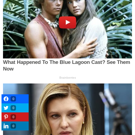
0
0
0
0