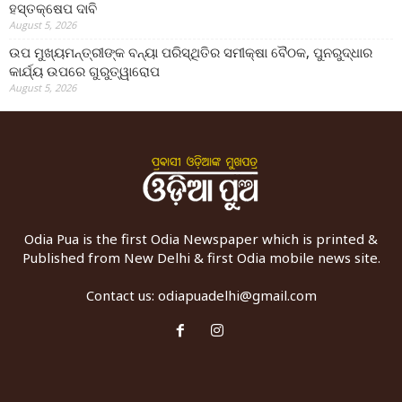
ହସ୍ତକ୍ଷେପ ଦାବି
August 5, 2026
ଉପ ମୁଖ୍ୟମନ୍ତ୍ରୀଙ୍କ ବନ୍ୟା ପରିସ୍ଥିତିର ସମୀକ୍ଷା ବୈଠକ, ପୁନରୁଦ୍ଧାର
କାର୍ଯ୍ୟ ଉପରେ ଗୁରୁତ୍ୱାରୋପ
August 5, 2026
Odia Pua is the first Odia Newspaper which is printed &
Published from New Delhi & first Odia mobile news site.
Contact us:
odiapuadelhi@gmail.com