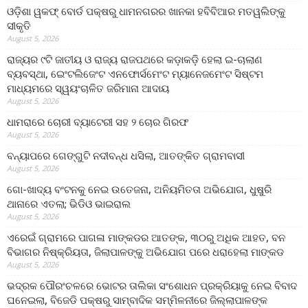
ଓଡ଼ିଶା ୱକଫ୍ ବୋର୍ଡ ପକ୍ଷରୁ ଧାମନଗରର ଖାନକା ହବିବିଆର ମତୱଲିଙ୍କୁ
ସୀକୃତି
August 5, 2026
ରାଜ୍ୟର ୯ଟି ଜାତୀୟ ଓ ରାଜ୍ୟ ରାଜପଥରେ କଡ଼ାକଡ଼ି ହେଲା ଇ-ଚାଲାଣ
ବ୍ୟବସ୍ଥା, ଇେଂଟଲିଜେଂଟ ଏନଫୋର୍ସମେଂଟ ମ୍ୟାନେଜମେଂଟ ସିଷ୍ଟମ
ମାଧ୍ୟମରେ ସ୍ୱୟଂଚାଳିତ ଜରିମାନା ଆଦାୟ
August 5, 2026
ଧାମରାରେ ଚୋରୀ ବ୍ୟାଟେରୀ ସହ ୨ ଚୋର ଗିରଫ
August 5, 2026
ବନ୍ୟାପରେ ଗେଙ୍ଗୁଟି ନଦୀବନ୍ଧ ଧସିଲା, ଆତଙ୍କିତ ଗ୍ରାମବାସୀ
August 5, 2026
ଗୋ-ଖାଦ୍ୟ ବଂଟନକୁ ନେଇ ଉତେଜନା, ଅନିୟମିତତା ଅଭିଯୋଗ, ଧୁଷୁରି
ଥାନାରେ ଏତଲା; ଭିଡିଓ ଭାଇରାଲ
August 5, 2026
ଏରେଇଁ ଗ୍ରାମରେ ପାଗଳା ମାଙ୍କଡର ଆତଙ୍କ, ୩୦ରୁ ଅଧିକ ଆହତ, ବନ
ବିଭାଗର ନିଷ୍କ୍ରିୟତା, ଜିଲାପାଳଙ୍କୁ ଅଭିଯୋଗ ପରେ ଧରାହେଲା ମାଙ୍କଡ
August 5, 2026
ଭଦ୍ରକ ପୌରଂଚଳରେ ଭୋଟର ତାଲିକା ସଂଶୋଧନ ପ୍ରକ୍ରିୟାକୁ ନେଇ ବିବାଦ
ଘନେଇଲା, ବିଜେଡି ପକ୍ଷରୁ ସାମ୍ବାଦିକ ସମ୍ମିଳନୀରେ ଜିଲ୍ଲାପାଳଙ୍କ