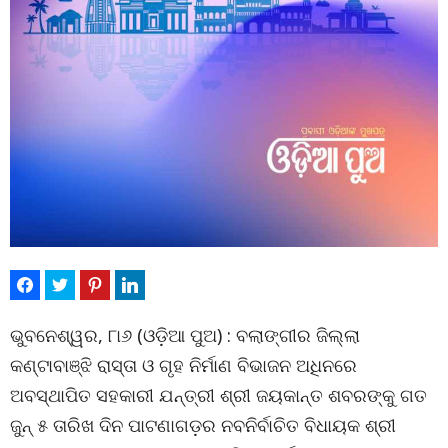
ଭୁବନେଶ୍ୱର, ୮ା୬ (ଓଡ଼ିଆ ପୁଅ) : ବଲାଙ୍ଗୀର ଜିଲ୍ଲା
କଣ୍ଟାବାଞ୍ଝି ରାସ୍ତା ଓ ଗୃହ ନିର୍ମାଣ ବିଭାଜନ ଅଧିନରେ
ଅବସ୍ଥାପିତ ସହକାରୀ ଯନ୍ତ୍ରୀ ଶ୍ରୀ ଜୟକାନ୍ତ ଶବରଙ୍କୁ ଗତ
ଜୁନ୍ ୫ ତାରିଖ ଦିନ ପାଟଣାଗଡ଼ର ନବନିର୍ବାଚିତ ବିଧାୟକ ଶ୍ରୀ