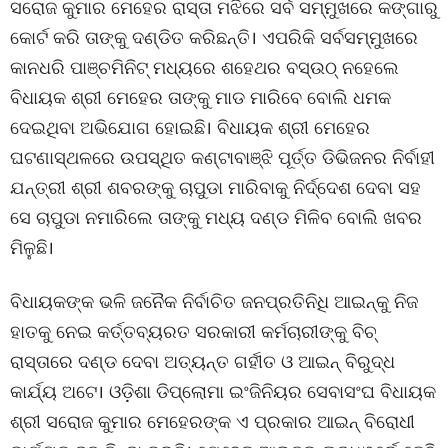
ସରୋଜ କୁମାର ମେହେର ରାସ୍ତା ମଝିରେ ସର୍ବ ସମ୍ମୁଖରେ କଙ୍ଗାରୁ
କୋର୍ଟ କରି ତାଙ୍କୁ ଦଣ୍ଡିତ କରିଛନ୍ତି। ଏପରିକି ସର୍ବସମ୍ମୁଖରେ
କାନଧରି ପାଞ୍ଚମିନିଟ୍ ମଧ୍ୟରେ ଶହେଥର ବସ୍ଉଠ୍ ନହେଲେ
ବିଧାୟକ ଶ୍ରୀ ମେହେର ତାଙ୍କୁ ମାଡ ମାରିବେ ବୋଲି ଧମକ
ଦେଇଥିବା ଅଭିଯୋଗ ହୋଇଛି। ବିଧାୟକ ଶ୍ରୀ ମେହେର
ଘଟଣାସ୍ଥଳରେ ଉପସ୍ଥିତ କଣ୍ଟାବାଞ୍ଝି ପୂର୍ତ୍ତ ଡିଭିଜନର ନିର୍ବାହୀ
ଯନ୍ତ୍ରୀ ଶ୍ରୀ ଶବରଙ୍କୁ ଚାପୁଡା ମାରିବାକୁ ନିର୍ଦ୍ଦେଶ ଦେବା ସହ
ସେ ଚାପୁଡା ନମାରିଲେ ତାଙ୍କୁ ମଧ୍ୟ ଦଣ୍ଡ ମିଳିବ ବୋଲି ଖବର
ମିଳୁଛି।
ବିଧାୟକଙ୍କ ଭଳି ଜନୈକ ନିର୍ବାଚିତ ଜନପ୍ରତିନିଧି ଆଇନ୍କୁ ନିଜ
ହାତକୁ ନେଇ କର୍ତ୍ତବ୍ୟରତ ସରକାରୀ କର୍ମଚାରୀଙ୍କୁ ବିଚ୍
ରାସ୍ତାରେ ଦଣ୍ଡ ଦେବା ଅତ୍ୟନ୍ତ ଗର୍ହୀତ ଓ ଆଇନ୍ ବିରୁଦ୍ଧ
କାର୍ଯ୍ୟ ଅଟେ। ଓଡ଼ିଶା ଡିପ୍ଲୋମା ଇଂଜିନିୟର ସେବାସଂଘ ବିଧାୟକ
ଶ୍ରୀ ସରୋଜ କୁମାର ମେହେରଙ୍କ ଏ ପ୍ରକାର ଆଇନ୍ ବିରୋଧୀ