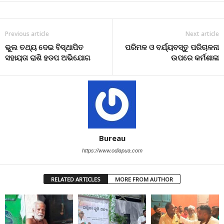
Previous article
Next article
ଭୁଲ ତଥ୍ୟ ଦେଇ ବିସ୍ଥାପିତ
ପରିମଳ ଓ ବର୍ଯ୍ୟବସ୍ତୁ ପରିଚାଳନା
ସହାୟତା ରାଶି ହଡପ ଅଭିଯୋଗ
ଉପରେ କର୍ମଶାଳା
Bureau
https://www.odiapua.com
RELATED ARTICLES
MORE FROM AUTHOR