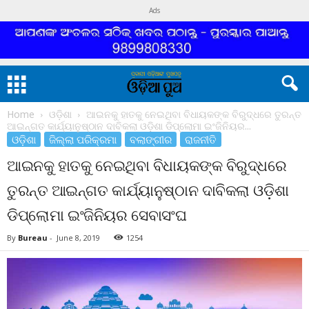
Ads
Home
ଓଡ଼ିଶା
ଆଇନକୁ ହାତକୁ ନେଇଥିବା ବିଧାୟକଙ୍କ ବିରୁଦ୍ଧରେ ତୁରନ୍ତ
ଆଇନ୍ଗତ କାର୍ଯ୍ୟାନୁଷ୍ଠାନ ଦାବିକଲା ଓଡ଼ିଶା ଡିପ୍ଲୋମା ଇଂଜିନିୟର...
ଓଡ଼ିଶା
ଜିଲ୍ଲା ପରିକ୍ରମା
ବଲାଙ୍ଗୀର
ରାଜନୀତି
ଆଇନକୁ ହାତକୁ ନେଇଥିବା ବିଧାୟକଙ୍କ ବିରୁଦ୍ଧରେ
ତୁରନ୍ତ ଆଇନ୍ଗତ କାର୍ଯ୍ୟାନୁଷ୍ଠାନ ଦାବିକଲା ଓଡ଼ିଶା
ଡିପ୍ଲୋମା ଇଂଜିନିୟର ସେବାସଂଘ
By
Bureau
-
June 8, 2019
1254