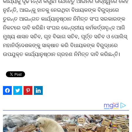
କାର୍ଯ୍ୟକୁ ଦୃଢ ନିନ୍ଦା କରୁଛି। ଯେହେତୁ ଆଇନର ଊଦ୍ଧ୍ୱର୍ରେ କେହି
ନୁହଁନ୍ତି, ଆଇନ୍କୁ ହାତକୁ ନେଇଥିବା ବିଧାୟକଙ୍କ ବିରୁଦ୍ଧରେ
ତୁରନ୍ତ ଆଇନ୍ଗତ କାର୍ଯ୍ୟାନୁଷ୍ଠାନ ନିମିତ୍ତ ସଂଘ ସରକାରଙ୍କ
ନିକଟରେ ଦାବି କରିଛି। ସଂଘର କେନ୍ଦ୍ରୀୟ କର୍ମକର୍ତ୍ତାବୃନ୍ଦ ଆଜି
ମୁଖ୍ୟ ଶାସନ ସଚିବ, ଗୃହ ବିଭାଗ ସଚିବ, ପୂର୍ତ୍ତ ସଚିବ ଓ ପୋଲିସ୍
ମହାନିର୍ଦ୍ଦେଶକଙ୍କୁ ସାକ୍ଷାତ କରି ବିଧାୟକଙ୍କ ବିରୁଦ୍ଧରେ
ଉପଯୁକ୍ତ କାର୍ଯ୍ୟାନୁଷ୍ଠାନ ଗ୍ରହଣ ନିମିତ୍ତ ଦାବି କରିଛନ୍ତି।