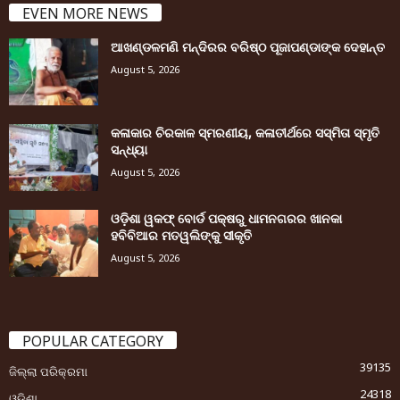
EVEN MORE NEWS
ଆଖଣ୍ଡଳମଣି ମନ୍ଦିରର ବରିଷ୍ଠ ପୂଜାପଣ୍ଡାଙ୍କ ଦେହାନ୍ତ
August 5, 2026
କଳାକାର ଚିରକାଳ ସ୍ମରଣୀୟ, କଳାତୀର୍ଥରେ ସସ୍ମିତା ସ୍ମୃତି
ସନ୍ଧ୍ୟା
August 5, 2026
ଓଡ଼ିଶା ୱକଫ୍ ବୋର୍ଡ ପକ୍ଷରୁ ଧାମନଗରର ଖାନକା
ହବିବିଆର ମତୱଲିଙ୍କୁ ସୀକୃତି
August 5, 2026
POPULAR CATEGORY
39135
ଜିଲ୍ଲା ପରିକ୍ରମା
24318
ଓଡ଼ିଶା