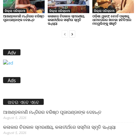
ଜିଲ୍ଲା ପରିକ୍ରମା
ଜିଲ୍ଲା ପରିକ୍ରମା
ଜିଲ୍ଲା ପରିକ୍ରମା
ଆଖଣ୍ଡଳମଣି ମନ୍ଦିରର ବରିଷ୍ଠ
କଳାକାର ଚିରକାଳ ସ୍ମରଣୀୟ,
ଓଡ଼ିଶା ୱକଫ୍ ବୋର୍ଡ ପକ୍ଷରୁ
ପୂଜାପଣ୍ଡାଙ୍କ ଦେହାନ୍ତ
କଳାତୀର୍ଥରେ ସସ୍ମିତା ସ୍ମୃତି
ଧାମନଗରର ଖାନକା ହବିବିଆର
ସନ୍ଧ୍ୟା
ମତୱଲିଙ୍କୁ ସୀକୃତି
Adv
Ads
ଖବର ଏବେ ଏବେ
ଆଖଣ୍ଡଳମଣି ମନ୍ଦିରର ବରିଷ୍ଠ ପୂଜାପଣ୍ଡାଙ୍କ ଦେହାନ୍ତ
August 5, 2026
କଳାକାର ଚିରକାଳ ସ୍ମରଣୀୟ, କଳାତୀର୍ଥରେ ସସ୍ମିତା ସ୍ମୃତି ସନ୍ଧ୍ୟା
August 5, 2026