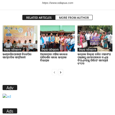
https://www.odiapua.com
RELATED ARTICLES
MORE FROM AUTHOR
ଜିଲ୍ଲା ପରିକ୍ରମା
ଜିଲ୍ଲା ପରିକ୍ରମା
ଜିଲ୍ଲା ପରିକ୍ରମା
ଭଣ୍ଡାରିପୋଖରୀ ବିଜେପିର
ଆଗରପଡା ମହିଳା କଲେଜ
ଭଦ୍ରକ ଜିଲ୍ଲା ଦଳିତ ମହାସଂଘ
ସାମ୍ବାଦିକ ସମ୍ମିଳନୀ
ପରିଦର୍ଶନ କଲେ ଭଦ୍ରକ
ପକ୍ଷରୁ ଧାମନଗରରେ ବନ୍ୟା
ବିଧାୟକ
ବିପନ୍ନଙ୍କୁ ରିଲିଫ ସାମଗ୍ରୀ
ବଂଟନ
Adv
Ads