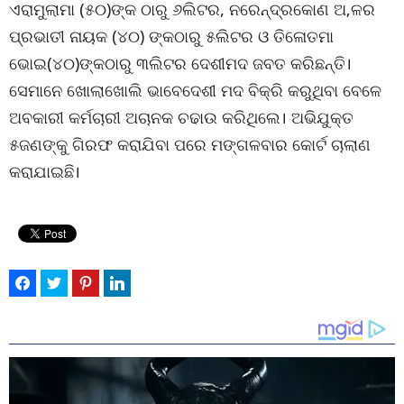
ଏରାମୁଲାମା (୫୦)ଙ୍କ ଠାରୁ ୬ଲିଟର, ନରେନ୍ଦ୍ରକୋଣ ଅ‚ଳର
ପ୍ରଭାତୀ ନାୟକ (୪୦) ଙ୍କଠାରୁ ୫ଲିଟର ଓ ତିଳୋତମା
ଭୋଇ(୪୦)ଙ୍କଠାରୁ ୩ଲିଟର ଦେଶୀମଦ ଜବତ କରିଛନ୍ତି।
ସେମାନେ ଖୋଲାଖୋଲି ଭାବେଦେଶୀ ମଦ ବିକ୍ରି କରୁଥିବା ବେଳେ
ଅବକାରୀ କର୍ମଚାରୀ ଅଚାନକ ଚଢାଉ କରିଥିଲେ। ଅଭିଯୁକ୍ତ
୫ଜଣଙ୍କୁ ଗିରଫ କରାଯିବା ପରେ ମଙ୍ଗଳବାର କୋର୍ଟ ଚାଲାଣ
କରାଯାଇଛି।