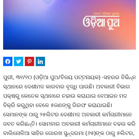
ପୁରୀ, ୩୧/୧୦ (ଓଡ଼ିଆ ପୁଅ/ବିଜୟ ପଟ୍ଟନାୟକ) -ସହରର ବିଭିନ୍ନ
ସ୍ଥାନରେ ଦେଶୀମଦ କାରବାର ବୃଦ୍ଧି ପାଉଛି। ଅବକାରୀ ବିଭାଗ
ପକ୍ଷରୁ କେତେକ ସ୍ଥାନରେ ଚଢାଉ କରାଯାଇ ବେଆଇନ ମଦ
ବିକ୍ରି କରୁଥିବା ବେଳେ ୫ଜଣଙ୍କୁ ଗିରଫ କରାଯାଇଛି।
ସେମାନଙ୍କ ଠାରୁ ୨୫ଲିଟର ଦେଶୀମଦ ଅବକାରୀ କର୍ମଚାରୀମାନେ
ଜବତ କରିଛନ୍ତି। ସୋମବାର ଅବକାରୀ କର୍ମଚାରୀମାନେ ଚଢଉ କରି
ବାଲିନୋଳିଆ ସାହିର ଗୋରଖ ସୁନ୍ଦରମା (୬୫)ଙ୍କ ଠାରୁ ୫ଲିଟର,