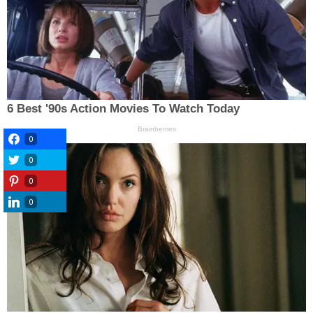
0
0
0
0