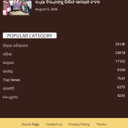
ବନ୍ୟା ବିପନ୍ନଙ୍କୁ ରିଲିଫ ସାମଗ୍ରୀ ବଂଟନ
August 6, 2026
POPULAR CATEGORY
39145
ଜିଲ୍ଲା ପରିକ୍ରମା
24318
ଓଡ଼ିଶା
17102
ଭଦ୍ରକ
9169
ଜାତୀୟ
7541
Top News
6275
ରାଜନୀତି
4241
କେନ୍ଦୁଝର
Home Page
Contact us
Privacy Policy
Terms