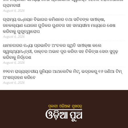
ଗ୍ରାମବାସୀ
August 6, 2026
ଗ୍ରାମ୍ୟ ଉନ୍ନୟନ ବିଭାଗର କମିଶନର ତଥା ସଚିବଙ୍କ ସମୀକ୍ଷା,
ଜନକଲ୍ୟାଣ ଯୋଜନା ଗୁଡିକର ଗୁଣବତା ସହ ସମୟସୀମା ମଧ୍ୟରେ ଶେଷ
କରିବାକୁ ଗୁରୁତ୍ୱାରୋପ
August 6, 2026
ଧାମନଗରର ବନ୍ୟା ପ୍ରଭାବିତ ଅଂଚଳର ସ୍ଥିତି ସମୀକ୍ଷା କଲେ
ସ୍ୱାସ୍ଥ୍ୟମନ୍ତ୍ରୀ, ଡାକ୍ତର ଅଭାବ ଦୂର କରିବା ସହ ଚିକିତ୍ସା ସେବା ସୁଦୃଢ଼
କରିବାକୁ ନିର୍ଦ୍ଦେଶ
August 6, 2026
୭୨ତମ ରାଜ୍ୟସ୍ତରୀୟ ଜୁନିୟର ଆଥଲେଟିକ ମିଟ୍‌, ଭଦ୍ରକରୁ ୧୬ ଜଣିଆ ଟିମ୍
ଅଂଶଗ୍ରହଣ କରିବେ
August 6, 2026