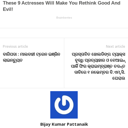
Previous article
Next article
ବାରିପଦା : ମାଲବାହୀ ଟ୍ରେନ ଇଞ୍ଜିନ
ପ୍ରସ୍ତାବିତ ହୋଲଡିଙ୍ଗ ଟ୍ୟାକ୍ସ
ଲାଇନଚ୍ୟୁତ
ବୃଦ୍ଧି ପ୍ରତ୍ୟାହାର ଓ ବେଆଇନ୍
ପାର୍କି ଫିର କ୍ରାଇମ୍ବ୍ରାଞ୍ଚ ତଦନ୍ତ
ଦାବିରେ ୧ ନଭେମ୍ବର ବି.ଏମ୍.ସି.
ଘେରାଉ
Bijay Kumar Pattanaik