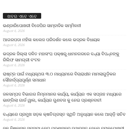
ଖବର ଏବେ ଏବେ
ଭଣ୍ଡାରିପୋଖରୀ ବିଜେପିର ସାମ୍ବାଦିକ ସମ୍ମିଳନୀ
August 6, 2026
ଆଗରପଡା ମହିଳା କଲେଜ ପରିଦର୍ଶନ କଲେ ଭଦ୍ରକ ବିଧାୟକ
August 6, 2026
ଭଦ୍ରକ ଜିଲ୍ଲା ଦଳିତ ମହାସଂଘ ପକ୍ଷରୁ ଧାମନଗରରେ ବନ୍ୟା ବିପନ୍ନଙ୍କୁ
ରିଲିଫ ସାମଗ୍ରୀ ବଂଟନ
August 6, 2026
ରାଷ୍ଟ୍ର ପାଇଁ ମଧ୍ୟସ୍ଥତା ୩.୦ ମାଧ୍ୟମରେ ବିଚାରାଧୀନ ମାମଲାଗୁଡ଼ିକର
ସୌହାର୍ଦ୍ଦ୍ୟପୂର୍ଣ୍ଣ ସମାଧାନ
August 6, 2026
ଜଳସମ୍ପଦ ବିଭାଗର ନିମ୍ନମାନର କାର୍ଯ୍ୟ, କାର୍ଯ୍ୟର ଏକ ସପ୍ତାହ ମଧ୍ୟରେ
ଭାଙ୍ଗିଲା ଗାର୍ଡ ୱାଲ, କାର୍ଯ୍ୟର ଗୁଣବତା କୁ ନେଇ ପ୍ରଶ୍ନବାଚୀ
August 6, 2026
ବନ୍ୟାରେ ପ୍ରମୁଖ ସଡ଼କ କ୍ଷତିଗ୍ରସ୍ତ ସ୍ଥିତି ଅନୁଧ୍ୟାନ କଲେ ଆର୍‌ଡ଼ି ସଚିବ
August 6, 2026
ଜଳ ନିଷ୍କାସନ ସମସ୍ୟା ନେଇ ପ୍ରଶାସନର ଦ୍ୱାରସ୍ତ ହେଲେ ବରାଳପୋଖରୀ