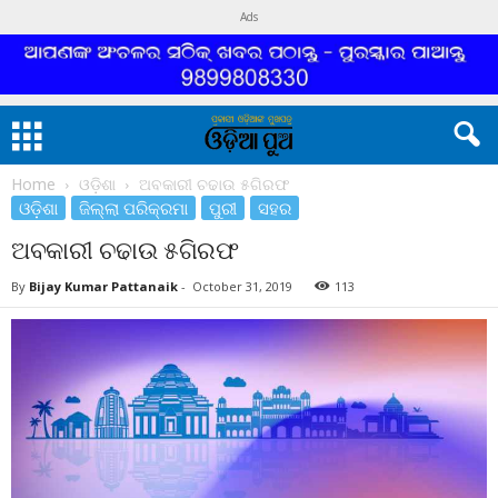
Ads
Home
ଓଡ଼ିଶା
ଅବକାରୀ ଚଢାଉ ୫ଗିରଫ
ଓଡ଼ିଶା
ଜିଲ୍ଲା ପରିକ୍ରମା
ପୁରୀ
ସହର
ଅବକାରୀ ଚଢାଉ ୫ଗିରଫ
By
Bijay Kumar Pattanaik
-
October 31, 2019
113