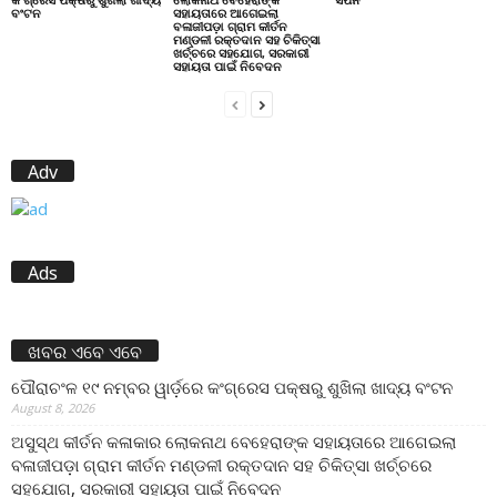
ବଂଟନ
ସହାୟତାରେ ଆଗେଇଲା
ବଳାଜୀପଡ଼ା ଗ୍ରାମ କୀର୍ତନ
ମଣ୍ଡଳୀ ରକ୍ତଦାନ ସହ ଚିକିତ୍ସା
ଖର୍ଚ୍ଚରେ ସହଯୋଗ, ସରକାରୀ
ସହାୟତା ପାଇଁ ନିବେଦନ
Adv
Ads
ଖବର ଏବେ ଏବେ
ପୌରାଚଂଳ ୧୯ ନମ୍ବର ୱାର୍ଡ଼ରେ କଂଗ୍ରେସ ପକ୍ଷରୁ ଶୁଖିଲା ଖାଦ୍ୟ ବଂଟନ
August 8, 2026
ଅସୁସ୍ଥ କୀର୍ତନ କଳାକାର ଲୋକନାଥ ବେହେରାଙ୍କ ସହାୟତାରେ ଆଗେଇଲା
ବଳାଜୀପଡ଼ା ଗ୍ରାମ କୀର୍ତନ ମଣ୍ଡଳୀ ରକ୍ତଦାନ ସହ ଚିକିତ୍ସା ଖର୍ଚ୍ଚରେ
ସହଯୋଗ, ସରକାରୀ ସହାୟତା ପାଇଁ ନିବେଦନ