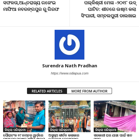
ସଫଳତା,ଆନ୍ତରାଜ୍ୟ ଗଜେଂଇ
ପଲ୍ଳିଶ୍ରୀ ମେଳା -୨୦୧୮ ଉଦ୍
ମାଫିଆ ନବରଙ୍ଗପୁର ରୁ ଗିରଫ
ଘାଟିତ: ଶୀତରେ ଉଷ୍ମ କଲା
ସିଂଘାରୀ, ସମ୍ବଲପୁରୀ ଡାଲଖାଇ
Surendra Nath Pradhan
https://www.odiapua.com
RELATED ARTICLES
MORE FROM AUTHOR
ଜିଲ୍ଲା ପରିକ୍ରମା
ଜିଲ୍ଲା ପରିକ୍ରମା
ଜିଲ୍ଲା ପରିକ୍ରମା
ପୌରାଚଂଳ ୧୯ ନମ୍ବର ୱାର୍ଡ଼ରେ
ଅସୁସ୍ଥ କୀର୍ତନ କଳାକାର
ସରକାରୀ ଘର ଯାହା ପାଇଁ ସାତ
କଂଗ୍ରେସ ପକ୍ଷରୁ ଶୁଖିଲା ଖାଦ୍ୟ
ଲୋକନାଥ ବେହେରାଙ୍କ
ସପନ