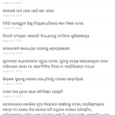
August 8, 2026
ସରକାରୀ ଘର ଯାହା ପାଇଁ ସାତ ସପନ
August 8, 2026
ତିହିଡି଼ ସରସ୍ୱତୀ ଶିଶୁ ବିଦ୍ୟାମନ୍ଦିରରେ ଜ୍ଞାନ ବିଜ୍ଞାନ ମେଳା
August 8, 2026
ବିଜେଡି ପଂଚାୟତ ସଭାପତି ବିପନ୍ନଙ୍କୁ ବାଂଟିଲେ ଶୁଖିଲାଖାଦ୍ୟ
August 8, 2026
ସମାଜସେବୀ ଜ୍ଞାନେନ୍ଦ୍ର ଦାସଙ୍କୁ ଶ୍ରଦ୍ଧାଞ୍ଜଳୀ
August 8, 2026
ଯୁବକଙ୍କ ସନ୍ଦେହଜନକ ମୃତ୍ୟୁ ଘଟଣା ,ପୁଅକୁ ହତ୍ୟା କାରାଯାଇଥିବା ନେଇ
ଅଭିଯୋଗ କଲେ ମା, ସାଇଂଟିଫିକ ଟିମର ଓ ଏସଡ଼ିପିଓଙ୍କ ତଦନ୍ତ
August 8, 2026
ଶିକ୍ଷକ ସୁଧାଂଶୁ ଶେଖର ମହାନ୍ତିଙ୍କୁ ଅବସର ସମ୍ବର୍ଦ୍ଧନା
August 8, 2026
ଚରଣ ଦାସ ଥିଲେ ଜଣେ ନୀତିନିଷ୍ଠ ବ୍ୟକ୍ତି
August 8, 2026
ଧାମନଗରରେ ଧାନକିଣା ନୂଆ ନିୟମରେ ଚାଷୀଙ୍କୁ ଝଟ୍‌କା,ଏଗ୍ରିଷ୍ଟାକ୍‌ରେ
ମାତ୍ର ୧୦ ହଜାର; ନିଜ ନାମରେ ଜମି ନଥିଲେ ଟୋକନ ଅନିଶ୍ଚିତ,
ପୂର୍ବପୁରୁଷଙ୍କ ଜମିରେ ଚାଷ କରୁଥିବା ଚାଷୀ ଚିନ୍ତାରେ; ୮୦% ପ୍ରଭାବିତ ହେବା