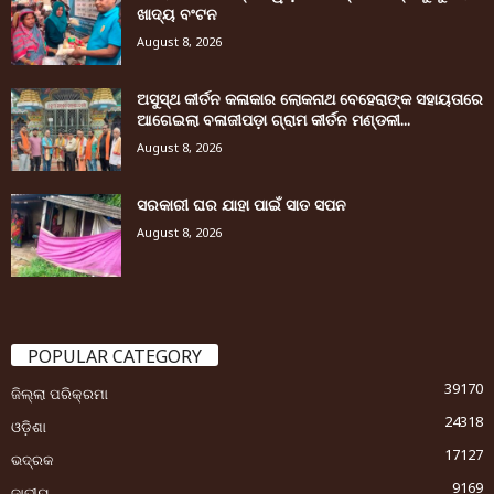
ଖାଦ୍ୟ ବଂଟନ
August 8, 2026
ଅସୁସ୍ଥ କୀର୍ତନ କଳାକାର ଲୋକନାଥ ବେହେରାଙ୍କ ସହାୟତାରେ
ଆଗେଇଲା ବଳାଜୀପଡ଼ା ଗ୍ରାମ କୀର୍ତନ ମଣ୍ଡଳୀ...
August 8, 2026
ସରକାରୀ ଘର ଯାହା ପାଇଁ ସାତ ସପନ
August 8, 2026
POPULAR CATEGORY
39170
ଜିଲ୍ଲା ପରିକ୍ରମା
24318
ଓଡ଼ିଶା
17127
ଭଦ୍ରକ
9169
ଜାତୀୟ