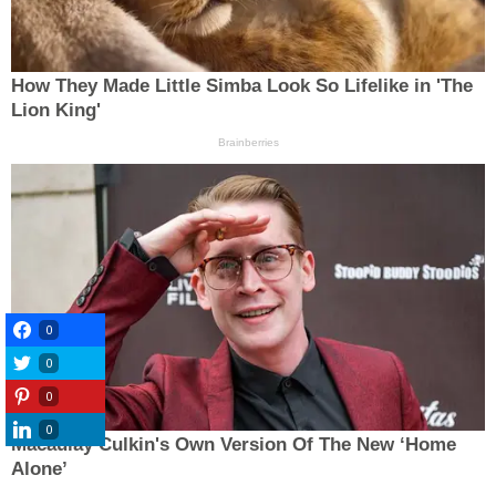
0
0
0
0