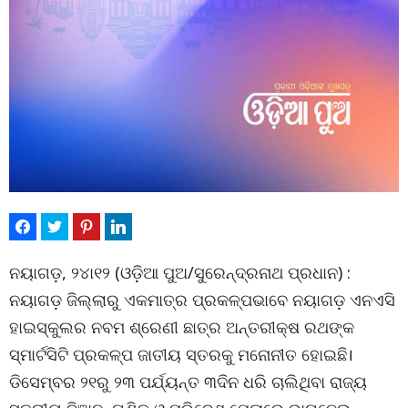
ନୟାଗଡ଼, ୨୪ା୧୨ (ଓଡ଼ିଆ ପୁଅ/ସୁରେନ୍ଦ୍ରନାଥ ପ୍ରଧାନ) :
ନୟାଗଡ଼ ଜିଲ୍ଲାରୁ ଏକମାତ୍ର ପ୍ରକଳ୍ପଭାବେ ନୟାଗଡ଼ ଏନଏସି
ହାଇସ୍କୁଲର ନବମ ଶ୍ରେଣୀ ଛାତ୍ର ଅନ୍ତରୀକ୍ଷ ରଥଙ୍କ
ସ୍ମାର୍ଟସିଟି ପ୍ରକଳ୍ପ ଜାତୀୟ ସ୍ତରକୁ ମନୋନୀତ ହୋଇଛି।
ଡିସେମ୍ବର ୨୧ରୁ ୨୩ ପର୍ଯ୍ୟନ୍ତ ୩ଦିନ ଧରି ଚାଲିଥିବା ରାଜ୍ୟ