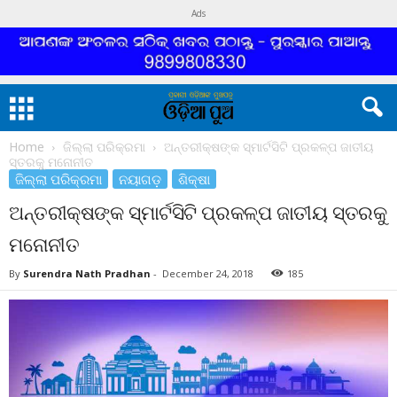
Ads
Home
ଜିଲ୍ଲା ପରିକ୍ରମା
ଅନ୍ତରୀକ୍ଷଙ୍କ ସ୍ମାର୍ଟସିଟି ପ୍ରକଳ୍ପ ଜାତୀୟ
ସ୍ତରକୁ ମନୋନୀତ
ଜିଲ୍ଲା ପରିକ୍ରମା
ନୟାଗଡ଼
ଶିକ୍ଷା
ଅନ୍ତରୀକ୍ଷଙ୍କ ସ୍ମାର୍ଟସିଟି ପ୍ରକଳ୍ପ ଜାତୀୟ ସ୍ତରକୁ
ମନୋନୀତ
By
Surendra Nath Pradhan
-
December 24, 2018
185