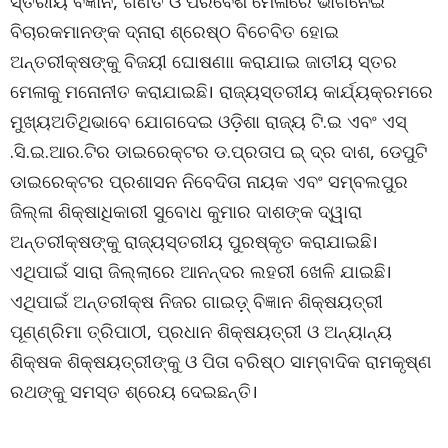
ସ୍ତରୀୟ ବିଜ୍ଞାନ, ଗଣିତ ଓ ପରିବେଶ ମେଳାରେ ଭାଗନେଇ
ବିଚାରକମାନଙ୍କ ଦ୍ନାରା ଶ୍ରେଷ୍ଠ ବିଚେବିତ ହୋଇ
ଅନ୍ତରୀକ୍ଷଙ୍କୁ ବିଜୟୀ ଘୋଷଣାା କରାଯାଇ ଜାତୀୟ ସ୍ତର
ମେଳାକୁ ମନୋନୀତ କରାଯାଇଛି। ରାଜ୍ୟସ୍ତରୀୟ କାର୍ଯ୍ୟକ୍ରମରେ
ମୁଖ୍ୟଅତିଥିଭାବେ ଯୋଗଦେଇ ଓଡ଼ିଶା ରାଜ୍ୟ ଟି.ଇ ଏବଂ ଏସ୍
.ସି.ଇ.ଆର.ଟିର ଡାଇରେକ୍ଟର ଡ.ପ୍ରତାପ ଇ୍ ଦ୍ର ଦାଶ, ଡେପୁଟି
ଡାଇରେକ୍ଟର ପ୍ରଶାସନ ନିବେଦିତା ନାୟକ ଏବଂ ସମ୍ବଲପୁର
ଜିଲ୍ଳା ଶିକ୍ଷାଧିକାରୀ ସୁବୋଧ କୁମାର ଦାଶଙ୍କ ଦ୍ୱାରା
ଅନ୍ତରୀକ୍ଷଙ୍କୁ ରାଜ୍ୟସ୍ତରୀୟ ପୁରଷ୍କୃତ କରାଯାଇଛି।
ଏଥିପାଇଁ ସାରା ଜିଲ୍ଲାରେ ଆନନ୍ଦର ଲହରୀ ଖେଳି ଯାଇଛି।
ଏଥିପାଇଁ ଅନ୍ତରୀକ୍ଷ ନିଜର ଗାଇଡ଼୍ ବିଜ୍ଞାନ ଶିକ୍ଷୟତ୍ରୀ
ପୂଣ୍ଣ୍ରିମା ତ୍ରିପାଠୀ, ପ୍ରଧାନ ଶିକ୍ଷୟତ୍ରୀ ଓ ଅନ୍ୟାନ୍ୟ
ଶିକ୍ଷକ ଶିକ୍ଷୟତ୍ରୀଙ୍କୁ ଓ ପିତା ବରିଷ୍ଠ ସାମ୍ବାଦିକ ରାମକୃଷ୍ଣ
ରଥଙ୍କୁ ସମସ୍ତ ଶ୍ରେୟ ଦେଇଛନ୍ତି।