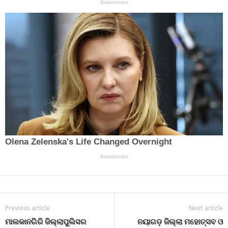
Previous article
Next article
ମାଲକାନଗିରି ଜିଲ୍ଲାପୁଲିସର
ନୟାଗଡ଼ ଜିଲ୍ଲା ମହୋତ୍ସବ ଓ