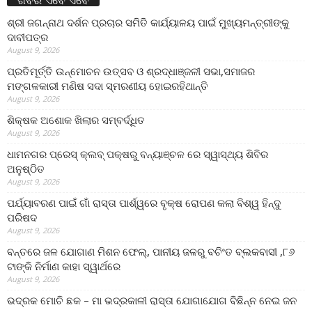
ଶ୍ରୀ ଜଗନ୍ନାଥ ଦର୍ଶନ ପ୍ରଚାର ସମିତି କାର୍ଯ୍ୟାଳୟ ପାଇଁ ମୁଖ୍ୟମନ୍ତ୍ରୀଙ୍କୁ
ଦାବୀପତ୍ର
August 9, 2026
ପ୍ରତିମୂର୍ତ୍ତି ଉନ୍ମୋଚନ ଉତ୍ସବ ଓ ଶ୍ରଦ୍ଧାଞ୍ଜଳୀ ସଭା,ସମାଜର
ମଙ୍ଗଳକାରୀ ମଣିଷ ସଦା ସ୍ମରଣୀୟ ହୋଇରହିଥାନ୍ତି
August 9, 2026
ଶିକ୍ଷକ ଅଶୋକ ଖିଲାର ସମ୍ବର୍ଦ୍ଧିତ
August 9, 2026
ଧାମନଗର ପ୍ରେସ୍ କ୍ଲବ୍ ପକ୍ଷରୁ ବନ୍ୟାଞ୍ଚଳ ରେ ସ୍ୱାସ୍ଥ୍ୟ ଶିବିର
ଅନୁଷ୍ଠିତ
August 9, 2026
ପର୍ଯ୍ୟାବରଣ ପାଇଁ ଗାଁ ରାସ୍ତା ପାର୍ଶ୍ୱରେ ବୃକ୍ଷ ରୋପଣ କଲା ବିଶ୍ୱ ହିନ୍ଦୁ
ପରିଷଦ
August 9, 2026
ବନ୍ତରେ ଜଳ ଯୋଗାଣ ମିଶନ ଫେଲ୍‌, ପାନୀୟ ଜଳରୁ ବଚିଂତ ବ୍ଲକବାସୀ ,୮୬
ଟାଙ୍କି ନିର୍ମାଣ କାହା ସ୍ୱାର୍ଥରେ
August 9, 2026
ଭଦ୍ରକ ମୋଚି ଛକ – ମା ଭଦ୍ରକାଳୀ ରାସ୍ତା ଯୋଗାଯୋଗ ବିଛିନ୍ନ ନେଇ ଜନ