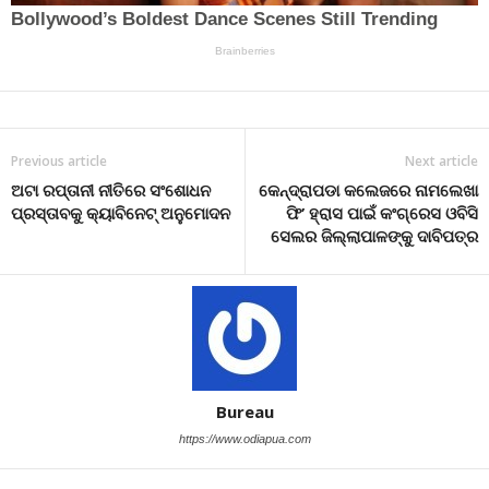
Previous article
Next article
ଅଟା ରପ୍ତାନୀ ନୀତିରେ ସଂଶୋଧନ
କେନ୍ଦ୍ରାପଡା କଲେଜରେ ନାମଲେଖା
ପ୍ରସ୍ତାବକୁ କ୍ୟାବିନେଟ୍ ଅନୁମୋଦନ
ଫି’ ହ୍ରାସ ପାଇଁ କଂଗ୍ରେସ ଓବିସି
ସେଲର ଜିଲ୍ଲାପାଳଙ୍କୁ ଦାବିପତ୍ର
Bureau
https://www.odiapua.com