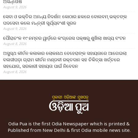
ଅସନ୍ତୋଷ
August 9, 2026
ସେବା ଓ ଭକ୍ତିର ଅନନ୍ୟ ନିଦର୍ଶନ: କୋଠାର ଛକରେ ବୋଲବମ୍ ଭକ୍ତଙ୍କ
ପଦସେବା କଲେ ମନ୍ତ୍ରୀ ସୂର୍ଯ୍ୟବଂଶୀ ସୂରଜ
August 9, 2026
ପୌରାଚଂଳ ୧୯ ନମ୍ବର ୱାର୍ଡ଼ରେ କଂଗ୍ରେସ ପକ୍ଷରୁ ଶୁଖିଲା ଖାଦ୍ୟ ବଂଟନ
August 8, 2026
ଅସୁସ୍ଥ କୀର୍ତନ କଳାକାର ଲୋକନାଥ ବେହେରାଙ୍କ ସହାୟତାରେ ଆଗେଇଲା
ବଳାଜୀପଡ଼ା ଗ୍ରାମ କୀର୍ତନ ମଣ୍ଡଳୀ ରକ୍ତଦାନ ସହ ଚିକିତ୍ସା ଖର୍ଚ୍ଚରେ
ସହଯୋଗ, ସରକାରୀ ସହାୟତା ପାଇଁ ନିବେଦନ
August 8, 2026
Odia Pua is the first Odia Newspaper which is printed &
Published from New Delhi & first Odia mobile news site.