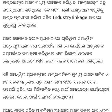
ଛାତ୍ରଛାତ୍ରୀମାନେ ମଧ୍ୟ ସେମାନେ କରିଥିବା ପ୍ରୋଜେକ୍ଟ ସବୁ
ଉପସ୍ଥାପନା କରିଥିଲେ। ୫ଟି ସଚିବ ଶ୍ରୀ ପାଣ୍ଡିଆନ ଏଗୁଡିକୁ
ଉଚ୍ଚ ପ୍ରଶଂସା କରିବା ସହିତ Industry।inkage ଉପରେ
ଗୁରୁତ୍ୱ ଦେଇଥିଲେ।
ପରେ ସେମାନେ ବଇଜାମୁଣ୍ଡାଠାରେ ଚାଲିଥିବା ସମନ୍ୱିତ
ଭିତ୍ତିଭୂମି ପ୍ରକଳ୍ପ ପ୍ରଦର୍ଶନ କରି ସେ କାର୍ଯ୍ୟର ଅଗ୍ରଗତି
ସମ୍ପର୍କରେ ସମୀକ୍ଷା କରିଥିଲେ ଏବଂ ଭିକାରୀ ଥଇଥାନ
କେନ୍ଦ୍ରର ଅନ୍ତେବାସୀମାନଙ୍କ ସହିତ ଆଲୋଚନା କରିଥିଲେ।
ଏହି ସମନ୍ୱିତ ପ୍ରକଳ୍ପର ଅଗ୍ରଗତିରେ ମୁଖ୍ୟ ଶାସନ ସଚିବ ଓ
୫ଟି ସଚିବ ସନ୍ତୋଷ ପ୍ରକାଶ କରିବା ସହିତ ସମସ୍ତ ସେବା
ଯେପରି ସୁବିଧାରେ ମିଳିପାରିବ ସେଥିପାଇଁ ସମୟବଦ୍ଧ କାର୍ଯ୍ୟସୂଚୀ
ଗ୍ରହଣ କରିବା ପାଇଁ ପରାମର୍ଶ ଦେଇଥିଲେ।
ମୁଖ୍ୟ ଶାସନ ସଚିବ ଓ ବରିଷ୍ଠ ଅଧିକାରୀମାନେ ସ୍କୁଲ ରୂପାନ୍ତର