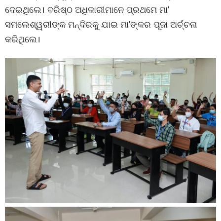
ଦେଇଥିଲେ। ବରିଷ୍ଠ ଅଧିକାରୀମାନେ ପ୍ରଥମେ ମା’
ସମଲେଶ୍ୱରୀଙ୍କ ମନ୍ଦିରକୁ ଯାଇ ମା’ଙ୍କର ପୂଜା ଅର୍ଚ୍ଚନା
କରିଥିଲେ।