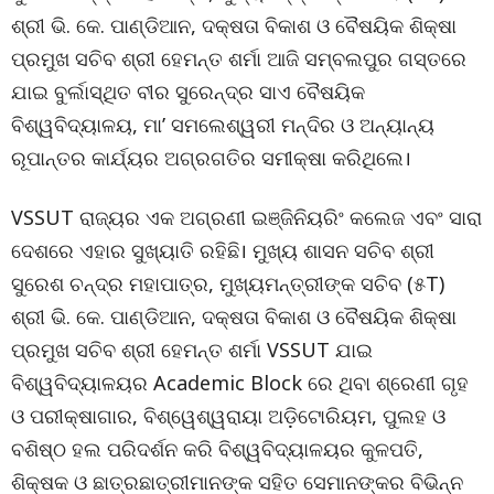
ଶ୍ରୀ ଭି. କେ. ପାଣ୍ଡିଆନ, ଦକ୍ଷତା ବିକାଶ ଓ ବୈଷୟିକ ଶିକ୍ଷା
ପ୍ରମୁଖ ସଚିବ ଶ୍ରୀ ହେମନ୍ତ ଶର୍ମା ଆଜି ସମ୍ବଲପୁର ଗସ୍ତରେ
ଯାଇ ବୁର୍ଲାସ୍ଥିତ ବୀର ସୁରେନ୍ଦ୍ର ସାଏ ବୈଷୟିକ
ବିଶ୍ୱବିଦ୍ୟାଳୟ, ମା’ ସମଲେଶ୍ୱରୀ ମନ୍ଦିର ଓ ଅନ୍ୟାନ୍ୟ
ରୂପାନ୍ତର କାର୍ଯ୍ୟର ଅଗ୍ରଗତିର ସମୀକ୍ଷା କରିଥିଲେ।
VSSUT ରାଜ୍ୟର ଏକ ଅଗ୍ରଣୀ ଇଞ୍ଜିନିୟରିଂ କଲେଜ ଏବଂ ସାରା
ଦେଶରେ ଏହାର ସୁଖ୍ୟାତି ରହିଛି। ମୁଖ୍ୟ ଶାସନ ସଚିବ ଶ୍ରୀ
ସୁରେଶ ଚନ୍ଦ୍ର ମହାପାତ୍ର, ମୁଖ୍ୟମନ୍ତ୍ରୀଙ୍କ ସଚିବ (୫T)
ଶ୍ରୀ ଭି. କେ. ପାଣ୍ଡିଆନ, ଦକ୍ଷତା ବିକାଶ ଓ ବୈଷୟିକ ଶିକ୍ଷା
ପ୍ରମୁଖ ସଚିବ ଶ୍ରୀ ହେମନ୍ତ ଶର୍ମା VSSUT ଯାଇ
ବିଶ୍ୱବିଦ୍ୟାଳୟର Academic Block ରେ ଥିବା ଶ୍ରେଣୀ ଗୃହ
ଓ ପରୀକ୍ଷାଗାର, ବିଶ୍ୱେଶ୍ୱରାୟା ଅଡ଼ିଟୋରିୟମ, ପୁଲହ ଓ
ବଶିଷ୍ଠ ହଲ ପରିଦର୍ଶନ କରି ବିଶ୍ୱବିଦ୍ୟାଳୟର କୁଳପତି,
ଶିକ୍ଷକ ଓ ଛାତ୍ରଛାତ୍ରୀମାନଙ୍କ ସହିତ ସେମାନଙ୍କର ବିଭିନ୍ନ