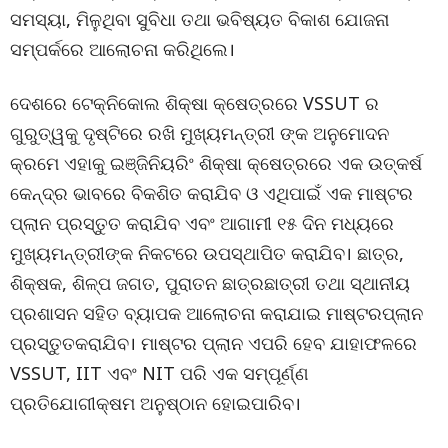
ସମସ୍ୟା, ମିଳୁଥିବା ସୁବିଧା ତଥା ଭବିଷ୍ୟତ ବିକାଶ ଯୋଜନା
ସମ୍ପର୍କରେ ଆଲୋଚନା କରିଥିଲେ।
ଦେଶରେ ଟେକ୍ନିକୋଲ ଶିକ୍ଷା କ୍ଷେତ୍ରରେ VSSUT ର
ଗୁରୁତ୍ୱକୁ ଦୃଷ୍ଟିରେ ରଖି ମୁଖ୍ୟମନ୍ତ୍ରୀ ଙ୍କ ଅନୁମୋଦନ
କ୍ରମେ ଏହାକୁ ଇଞ୍ଜିନିୟରିଂ ଶିକ୍ଷା କ୍ଷେତ୍ରରେ ଏକ ଉତ୍କର୍ଷ
କେନ୍ଦ୍ର ଭାବରେ ବିକଶିତ କରାଯିବ ଓ ଏଥିପାଇଁ ଏକ ମାଷ୍ଟର
ପ୍ଲାନ ପ୍ରସ୍ତୁତ କରାଯିବ ଏବଂ ଆଗାମୀ ୧୫ ଦିନ ମଧ୍ୟରେ
ମୁଖ୍ୟମନ୍ତ୍ରୀଙ୍କ ନିକଟରେ ଉପସ୍ଥାପିତ କରାଯିବ। ଛାତ୍ର,
ଶିକ୍ଷକ, ଶିଳ୍ପ ଜଗତ, ପୁରାତନ ଛାତ୍ରଛାତ୍ରୀ ତଥା ସ୍ଥାନୀୟ
ପ୍ରଶାସନ ସହିତ ବ୍ୟାପକ ଆଲୋଚନା କରାଯାଇ ମାଷ୍ଟରପ୍ଲାନ
ପ୍ରସ୍ତୁତକରାଯିବ। ମାଷ୍ଟର ପ୍ଲାନ ଏପରି ହେବ ଯାହାଫଳରେ
VSSUT, IIT ଏବଂ NIT ପରି ଏକ ସମ୍ପୂର୍ଣ୍ଣ
ପ୍ରତିଯୋଗୀକ୍ଷମ ଅନୁଷ୍ଠାନ ହୋଇପାରିବ।