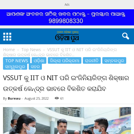
Ads
Home
Top News
VSSUT କୁ IIT ଓ NIT ପରି ଇଂଜିନିୟରିଙ୍ଗ
ଶିକ୍ଷାର ଉତ୍କର୍ଷ କେନ୍ଦ୍ର ଭାବରେ ବିକଶିତ...
TOP NEWS
ଓଡ଼ିଶା
ଜିଲ୍ଲା ପରିକ୍ରମା
ରାଜନୀତି
ସମ୍ବଲପୁର
ସମ୍ୱଲପୁର
ସହର
VSSUT କୁ IIT ଓ NIT ପରି ଇଂଜିନିୟରିଙ୍ଗ ଶିକ୍ଷାର
ଉତ୍କର୍ଷ କେନ୍ଦ୍ର ଭାବରେ ବିକଶିତ କରାଯିବ
By
Bureau
-
August 25, 2022
61