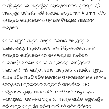
କାର୍ଯ୍ୟକ୍ରମରେ ଅନ୍ତର୍ଭୁକ୍ତ ହୋଇଥିବା ଲେଡ଼ି ଲୁଇସ୍‌ ଗାର୍ଲ୍ସ
ହାଇସ୍କୁଲ ପରିଦର୍ଶନ କରି ଶିକ୍ଷକ, ଛାତ୍ରୀ ଏବଂ Alumni ସହିତ
ରୂପାନ୍ତର କାର୍ଯ୍ୟକ୍ରମର ପ୍ରଭାବ ବିଷୟରେ ଆଲୋଚନା
କରିଥିଲେ।
ସମଲେଶ୍ୱରୀ ମନ୍ଦିର ପଶ୍ଚିମ ଓଡ଼ିଶାର ଆଧ୍ୟତ୍ମିକ
ପ୍ରାଣକେନ୍ଦ୍ର। ମୁଖ୍ୟମନ୍ତ୍ରୀଙ୍କ ନିର୍ଦ୍ଦେଶକ୍ରମେ ୫ ଟି
ରୂପାନ୍ତର କାର୍ଯ୍ୟକ୍ରମରେ ସମଲେଶ୍ୱରୀ ମନ୍ଦିରର
ପାରିପାର୍ଶ୍ୱିକ ବିକାଶ ସମଲେଇ ପ୍ରକଳ୍ପ କାର୍ଯ୍ୟକାରୀ
କରାଯାଉଛି। ଏହି କାର୍ଯ୍ୟକ୍ରମର ଅଗ୍ରଗତି ସମ୍ପର୍କରେ ମୁଖ୍ୟ
ଶାସନ ସଚିବ ଓ ୫ଟି ସଚିବ ସେବାୟତ ଓ ଜନସାଧରଣଙ୍କ ମତାମତ
ନେଇଥିଲେ। ପ୍ରକଳ୍ପର ଅଗ୍ରଗତି ସମ୍ପର୍କରେ OBCC
କର୍ତ୍ତୃପକ୍ଷ ମୁଖ୍ୟ ଶାସନ ସଚିବ ଓ ୫ଟି ସଚିବଙ୍କୁ ଅବଗତ
କରାଇଥିଲେ। ପ୍ରକଳ୍ପ ଅଧିନସ୍ଥ ସମସ୍ତ କାର୍ଯ୍ୟ ତ୍ୱରାନ୍ୱିତ
କରି ଶୀଘ୍ର ସମ୍ପୂର୍ଣ୍ଣ କରିବା ପାଇଁ ୫ଟି ସଚିବ ନିର୍ଦ୍ଦେଶ