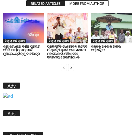
RELATED ARTICLES
MORE FROM AUTHOR
ଜିଲ୍ଲା ପରିକ୍ରମା
ଜିଲ୍ଲା ପରିକ୍ରମା
ଜିଲ୍ଲା ପରିକ୍ରମା
ପ୍ରତିମୂର୍ତ୍ତି ଉନ୍ମୋଚନ ଉତ୍ସବ
ଶିକ୍ଷକ ଅଶୋକ ଖିଲାର
ଶ୍ରୀ ଜଗନ୍ନାଥ ଦର୍ଶନ ପ୍ରଚାର
ଓ ଶ୍ରଦ୍ଧାଞ୍ଜଳୀ ସଭା,ସମାଜର
ସମ୍ବର୍ଦ୍ଧିତ
ସମିତି କାର୍ଯ୍ୟାଳୟ ପାଇଁ
ମଙ୍ଗଳକାରୀ ମଣିଷ ସଦା
ମୁଖ୍ୟମନ୍ତ୍ରୀଙ୍କୁ ଦାବୀପତ୍ର
ସ୍ମରଣୀୟ ହୋଇରହିଥାନ୍ତି
Adv
Ads
ଖବର ଏବେ ଏବେ