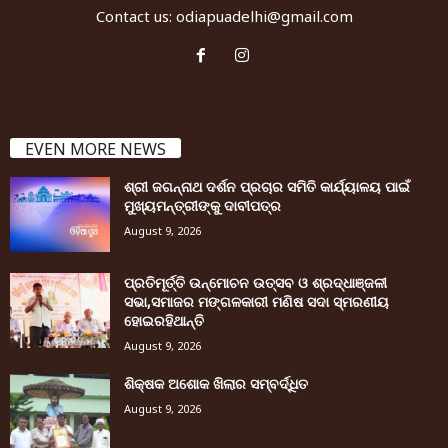
Contact us:
odiapuadelhi@gmail.com
EVEN MORE NEWS
ଶ୍ରୀ ଜଗନ୍ନାଥ ଦର୍ଶନ ପ୍ରଚାର ସମିତି କାର୍ଯ୍ୟାଳୟ ପାଇଁ
ମୁଖ୍ୟମନ୍ତ୍ରୀଙ୍କୁ ଦାବୀପତ୍ର
August 9, 2026
ପ୍ରତିମୂର୍ତ୍ତି ଉନ୍ମୋଚନ ଉତ୍ସବ ଓ ଶ୍ରଦ୍ଧାଞ୍ଜଳୀ
ସଭା,ସମାଜର ମଙ୍ଗଳକାରୀ ମଣିଷ ସଦା ସ୍ମରଣୀୟ
ହୋଇରହିଥାନ୍ତି
August 9, 2026
ଶିକ୍ଷକ ଅଶୋକ ଖିଲାର ସମ୍ବର୍ଦ୍ଧିତ
August 9, 2026