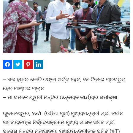
– ଏକ ହଜ଼ାର କୋଟି ଟଙ୍କା ଖର୍ଚ୍ଚ ହେବ, ୧୫ ଦିନରେ ପ୍ରସ୍ତୁତ
ହେବ ମାଷ୍ଟର ପ୍ଲାନ
– ମା ସମଲେଶ୍ୱରୀ ମନ୍ଦିର ଉନ୍ନୟନ କାର୍ଯ୍ୟର ସମୀକ୍ଷା
ଭୁବନେଶ୍ୱର, ୨୫/୮ (ଓଡ଼ିଆ ପୁଅ) ମୁଖ୍ୟମନ୍ତ୍ରୀ ଶ୍ରୀ ନବୀନ
ପଟନାୟକଙ୍କ ନିର୍ଦ୍ଦେଶକ୍ରମେ ମୁଖ୍ୟ ଶାସନ ସଚିବ ଶ୍ରୀ
ସୁରେଶ ଚନ୍ଦ୍ର ମହାପାତ୍ର, ମୁଖ୍ୟମନ୍ତ୍ରୀଙ୍କ ସଚିବ (୫T)