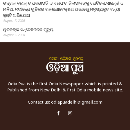
ଭଦ୍ରକ ବ୍ଲକ୍ ଉପସଭାପତି ଓ ସରପଂଚ ଜିଲାପାଳଙ୍କୁ ଭେଟିଲେ,ସାଳନ୍ଦୀ ଓ
ନାଳିଆ ନଦୀବନ୍ଧ ଗୁଡିକର ରକ୍ଷଣାବେକ୍ଷଣ ଅଭାବରୁ ମନୁଷ୍ୟକୃତ ବନ୍ୟା
ସୃଷ୍ଟି ଅଭିଯୋଗ
August 7, 2026
ଯୁବକଙ୍କ ସନ୍ଦେହଜନକ ମୃତ୍ୟୁ
August 7, 2026
Odia Pua is the first Odia Newspaper which is printed &
Published from New Delhi & first Odia mobile news site.
Contact us:
odiapuadelhi@gmail.com