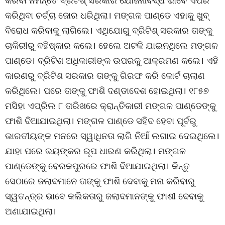
କରିବା ନିମନ୍ତେ ବ୍ରିଟିଶ୍‌ ସରକାର ଯୋଜନାବଦ୍ଧ ଭାବେ ଏପରି
କରିଥିବା ଚର୍ଚ୍ଚା ଜୋର ଧରିଥିଲା। ମଙ୍ଗଳ ପାଣ୍ଡେ ଏହାକୁ ‍ଖୁବ୍
ବିରୋଧ କରିବାକୁ ଲାଗିଲେ। ଏଥିଯୋଗୁ ବ୍ରିଟିଶ୍‌ ସରକାର ତାଙ୍କୁ
ଚାକିରୀରୁ ବହିଷ୍କାର କଲେ। ହେଲେ ଅଟକି ଯାଇନଥିଲେ ମଙ୍ଗଳ
ପାଣ୍ଡେ। ବ୍ରିଟିଶ ଅଧିକାରୀଙ୍କ ଉପରକୁ ଆକ୍ରମଣ କଲେ। ଏହି
କାରଣରୁ ବ୍ରିଟିଶ ସରକାର ତାଙ୍କୁ ଗିରଫ କରି କୋର୍ଟ ଚାଲାଣ
କରିଥିଲେ। ପରେ ତାଙ୍କୁ ଫାଶି ଦଣ୍ଡାଦେଶ ହୋଇଥିଲା। ୧୮୫୭
ମସିହା ଏପ୍ରିଲ ୮ ତାରିଖରେ କ୍ରାନ୍ତିକାରୀ ମଙ୍ଗଳ ପାଣ୍ଡେଙ୍କୁ
ଫାଶି ଦିଆଯାଇଥିଲା। ମଙ୍ଗଳ ପାଣ୍ଡେ ସହିଦ ହେବା ପୂର୍ବରୁ
ଭାରତୀୟଙ୍କ ମନରେ ସ୍ୱାଧିନତା ଲାଗି ନିଆଁ ଲଗାଇ ଦେଇଥିଲେ।
ଯାହା ପରେ ଭୟଙ୍କର ରୂପ ଧାରଣ କରିଥିଲା। ମଙ୍ଗଳ
ପାଣ୍ଡେଙ୍କୁ ବେରକପୁରରେ ଫାଶି ଦିଆଯାଇଥିଲା। କିନ୍ତୁ
ସେଠାରେ ଜଲାଦମାନେ ତାଙ୍କୁ ଫାଶି ଦେବାକୁ ମନା କରିବାରୁ
ସ୍ୱତନ୍ତ୍ର ଭାବେ କଲିକତାରୁ ଜଲାଦମାନଙ୍କୁ ଫାଶୀ ଦେବାକୁ
ଅଣାଯାଇଥିଲା।