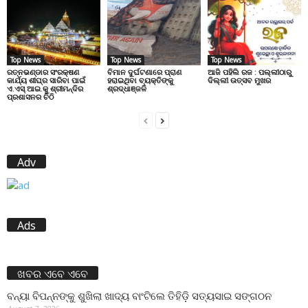
Top News
Top News
Top News
ରତ୍ନଭଣ୍ଡାର ସଂରକ୍ଷଣ
ବିମାନ ଦୁର୍ଘଟଣାରେ ପ୍ରାଣ
ଆଜି ପହିଲି ରଜ : ପଲ୍ଲୀଠାରୁ
କାର୍ଯ୍ୟ ଶୀଘ୍ର ସାରିବା ପାଇଁ
ହରାଇଥିବା ବ୍ୟକ୍ତିଙ୍କୁ
ଦିଲ୍ଲୀ ଉତ୍ସବ ମୁଖର
ଏ.ଏସ୍.ଆଇ.କୁ ଶ୍ରୀମନ୍ଦିର
ଶ୍ରଦ୍ଧାଞ୍ଜଳି
ପ୍ରଶାସନର ଚିଠି
Adv
Ads
ଖବର ଏବେ ଏବେ
ବନ୍ୟା ବିପନ୍ନଙ୍କୁ ଶୁଖିଲା ଖାଦ୍ୟ ବାଂଟିଲେ ତିହିଡି଼ ସତ୍ୟସାଇ ସଙ୍ଗଠନ