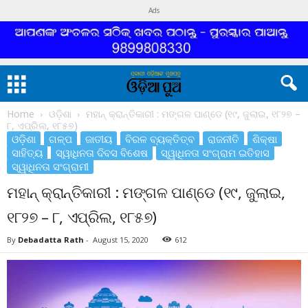
Ads
Home
ଓଡ଼ିଶା
ମହାନ୍ କ୍ରାନ୍ତିକାରୀ : ମଙ୍ଗଳ ପାଣ୍ଡେ (୧୯, ଜୁଲାଇ, ୧୮୨୭ –
୮, ଏପ୍ରିଲ, ୧୮୫୭)
ଓଡ଼ିଶା
ଗଳ୍ପ
ଜାତୀୟ
ବିରଳ ବ୍ୟକ୍ତିତ୍ବ
ରାଜନୀତି
ଶିକ୍ଷା
ସାହିତ୍ୟ
ସ୍ୱାଧିନତା ଦିବସ ବିଶେଷ
ସ୍ୱାଧିନତା ସଂଗ୍ରାମ ଇତିହାସ
ସ୍ୱାଧିନତା ସଂଗ୍ରାମୀ
ମହାନ୍ କ୍ରାନ୍ତିକାରୀ : ମଙ୍ଗଳ ପାଣ୍ଡେ (୧୯, ଜୁଲାଇ,
୧୮୨୭ – ୮, ଏପ୍ରିଲ, ୧୮୫୭)
By
Debadatta Rath
-
August 15, 2020
612