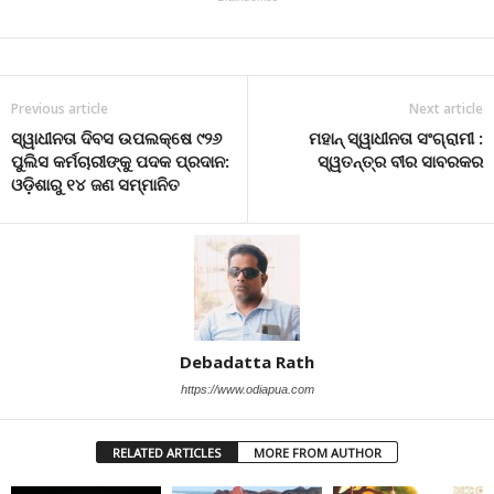
Previous article
Next article
ସ୍ୱାଧୀନତା ଦିବସ ଉପଲକ୍ଷେ ୯୨୬
ମହାନ୍ ସ୍ୱାଧୀନତା ସଂଗ୍ରାମୀ :
ପୁଲିସ କର୍ମଚାରୀଙ୍କୁ ପଦକ ପ୍ରଦାନ:
ସ୍ୱତନ୍ତ୍ର ବୀର ସାବରକର
ଓଡ଼ିଶାରୁ ୧୪ ଜଣ ସମ୍ମାନିତ
Debadatta Rath
https://www.odiapua.com
RELATED ARTICLES
MORE FROM AUTHOR