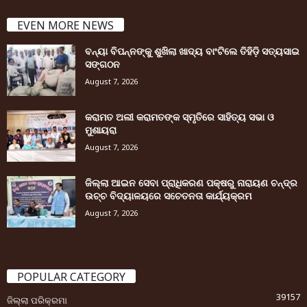
EVEN MORE NEWS
ବନ୍ୟା ବିପନ୍ନଙ୍କୁ ଶୁଖିଲା ଖାଦ୍ୟ ବାଂଟିଲେ ତିହିଡି଼ ସତ୍ୟସାଇ
ସଙ୍ଗଠନ
August 7, 2026
କରାମତ ଅଲୀ କରାମତଙ୍କ ସ୍ମୃତିରେ ସାହିତ୍ୟ ସଭା ଓ
ମୁଶାୟରା
August 7, 2026
ଜିଲ୍ଲା ଆଇନ ସେବା ପ୍ରାଧିକରଣ ପକ୍ଷରୁ ନାରାୟଣ ଚନ୍ଦ୍ର
ଉଚ୍ଚ ବିଦ୍ୟାଳୟରେ ସଚେତନତା କାର୍ଯ୍ୟକ୍ରମ
August 7, 2026
POPULAR CATEGORY
39157
ଜିଲ୍ଲା ପରିକ୍ରମା