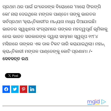
ପ୍ରଥମ ଥର ପାଇଁ ଇଂରେଜଙ୍କ ବିରୋଧରେ ‘ମାରୋ ଫିରଙ୍ଗି
କୋ’ ନାରା ଦେଇଥିଲେ ମଙ୍ଗଳ ପାଣ୍ଡେ। ତାଙ୍କୁ ଭାରତର
ସର୍ବପ୍ରଥମ ‘କ୍ରାନ୍ତିକାରୀ’ର ମାନ୍ୟତା ମଧ୍ୟ ଦିଆଯାଇଛି।
ଭାରତର ସ୍ୱାଧିନତା ସଂଗ୍ରାମରେ ତାଙ୍କର ମହତ୍ୱପୂର୍ଣ ଭୂମିକାକୁ
ନେଇ ଭାରତ ସରକାରଙ୍କ ଦ୍ୱାରା ସମ୍ମାନ ସ୍ୱରୂପ ୧୯୮୪
ମସିହାରେ ତାଙ୍କର ଏକ ଡାକ ଟିକଟ ଜାରି କରାଯାଇଥିଲା। ମହାନ୍
କ୍ରାନ୍ତିକାରୀ ମଙ୍ଗଳ ପାଣ୍ଡେଙ୍କୁ କୋଟି ପ୍ରଣାମ। /
-
ଦେବଦତ୍ତ ରଥ