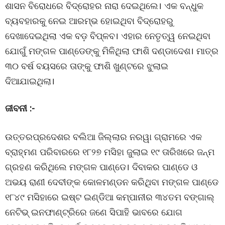
ଶାସନ ବିରୋଧରେ ବିଦ୍ରୋହର ନାରା ଦେଇଥିଲେ। ଏକ ବନ୍ଧୁକ
ବ୍ୟବହାରକୁ ନେଇ ଆରମ୍ଭ ହୋଇଥିବା ବିଦ୍ରୋହରୁ
ଦେଖାଦେଇଥିଲା ଏକ ବଡ଼ ବିପ୍ଳବ। ଏହାର ନେତୃତ୍ୱ ନେଇଥିବା
ଯୋଗୁଁ ମଙ୍ଗଳ ପାଣ୍ଡେଙ୍କୁ ମିଳିଥିଲା ଫାଶି ଦଣ୍ଡାଦେଶ। ମାତ୍ର
୩୦ ବର୍ଷ ବୟସରେ ତାଙ୍କୁ ଫାଶି ଖୁଣ୍ଟରେ ଝୁଲାଇ
ଦିଆଯାଇଥିଲା।
ଜୀବନୀ :-
ଉତ୍ତରପ୍ରଦେଶର ବଲିଆ ଜିଲ୍ଲାର ନରୱା ଗ୍ରାମରେ ଏକ
ବ୍ରାହ୍ମଣ ପରିବାରରେ ୧୮୨୭ ମସିହା ଜୁଲାଇ ୧୯ ତାରିଖରେ ଜନ୍ମ
ଗ୍ରହଣ କରିଥିଲେ ମଙ୍ଗଳ ପାଣ୍ଡେ। ଦିବାକର ପାଣ୍ଡେ ଓ
ଅଭୟ ରାଣୀ ଦେବୀଙ୍କ କୋଳମଣ୍ଡନ କରିଥିବା ମଙ୍ଗଳ ପାଣ୍ଡେ
୧୮୪୯ ମସିହାରେ ଇଷ୍ଟ ଇଣ୍ଡିଆ କମ୍ପାନୀର ୩୪ତମ ବଙ୍ଗାଲ୍
ନେଟିଭ୍ ଇନଫାଣ୍ଟ୍ରିରେ ଜଣେ ସିପାହି ଭାବରେ ଯୋଗ