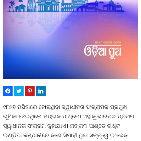
୧୮୫୭ ମସିହାରେ ହୋଇଥିବା ସ୍ୱାଧୀନତା ସଂଗ୍ରାମର ପ୍ରମୁଖ
ଭୂମିକା ନେଇଥିଲେ ମଙ୍ଗଳ ପାଣ୍ଡେ। ଏହାକୁ ଭାରତର ପ୍ରଥମ
ସ୍ୱାଧୀନତା ସଂଗ୍ରାମ କୁହାଯାଏ। ମଙ୍ଗଳ ପାଣ୍ଡେ ଇଷ୍ଟ
ଇଣ୍ଡିଆ କମ୍ପାନୀରେ ଜଣେ ସିପାହୀ ଥିବା ସତ୍ତ୍ୱେ ଇଂରେଜ