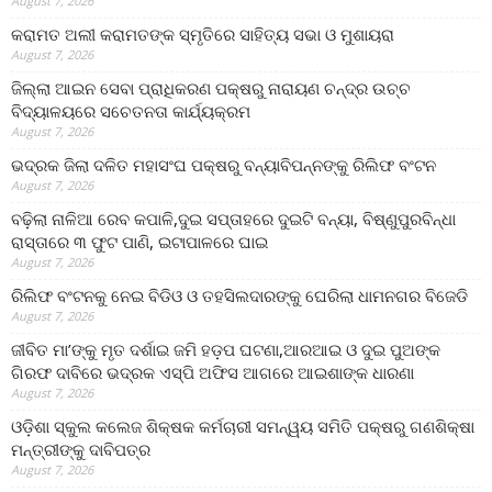
August 7, 2026
କରାମତ ଅଲୀ କରାମତଙ୍କ ସ୍ମୃତିରେ ସାହିତ୍ୟ ସଭା ଓ ମୁଶାୟରା
August 7, 2026
ଜିଲ୍ଲା ଆଇନ ସେବା ପ୍ରାଧିକରଣ ପକ୍ଷରୁ ନାରାୟଣ ଚନ୍ଦ୍ର ଉଚ୍ଚ
ବିଦ୍ୟାଳୟରେ ସଚେତନତା କାର୍ଯ୍ୟକ୍ରମ
August 7, 2026
ଭଦ୍ରକ ଜିଲା ଦଳିତ ମହାସଂଘ ପକ୍ଷରୁ ବନ୍ୟାବିପନ୍ନଙ୍କୁ ରିଲିଫ ବଂଟନ
August 7, 2026
ବଢ଼ିଲା ନାଳିଆ ରେବ କପାଳି,ଦୁଇ ସପ୍ତାହରେ ଦୁଇଟି ବନ୍ୟା, ବିଷ୍ଣୁପୁରବିନ୍ଧା
ରାସ୍ତାରେ ୩ ଫୁଟ ପାଣି, ଇଟାପାଳରେ ଘାଇ
August 7, 2026
ରିଲିଫ ବଂଟନକୁ ନେଇ ବିଡିଓ ଓ ତହସିଲଦାରଙ୍କୁ ଘେରିଲା ଧାମନଗର ବିଜେଡି
August 7, 2026
ଜୀବିତ ମା’ଙ୍କୁ ମୃତ ଦର୍ଶାଇ ଜମି ହଡ଼ପ ଘଟଣା,ଆରଆଇ ଓ ଦୁଇ ପୁଅଙ୍କ
ଗିରଫ ଦାବିରେ ଭଦ୍ରକ ଏସ୍‌ପି ଅଫିସ ଆଗରେ ଆଇଶାଙ୍କ ଧାରଣା
August 7, 2026
ଓଡ଼ିଶା ସ୍କୁଲ କଲେଜ ଶିକ୍ଷକ କର୍ମଚାରୀ ସମନ୍ୱୟ ସମିତି ପକ୍ଷରୁ ଗଣଶିକ୍ଷା
ମନ୍ତ୍ରୀଙ୍କୁ ଦାବିପତ୍ର
August 7, 2026