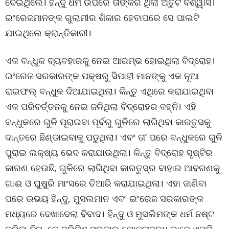
ଦେଇଥିଲେ। ହିନ୍ଦୁ ଧର୍ମ ଉପରେ ତାଙ୍କର ଥିଲା ଅତୁଟ ବିଶ୍ୱାସ।
ଇଂରେଜମାନଙ୍କ ଗୁଲାମୀର ଶିକାର ହେବାପରେ ସେ ପାଲଟି
ଯାଇଥିଲେ କ୍ରାନ୍ତିକାରୀ।
ଏକ ବନ୍ଧୁକ ବ୍ୟବହାରକୁ ନେଇ ଆରମ୍ଭ ହୋଇଥିଲା ବିଦ୍ରୋହ।
ଇଂରେଜ ସରକାରଙ୍କ ପକ୍ଷରୁ ସିପାହୀ ମାନଙ୍କୁ ଏକ ନୂଆ
ରାଇଫଲ୍ ବନ୍ଧୁକ ଦିଆଯାଇଥିଲା। କିନ୍ତୁ ଏଥିରେ କରାଯାଇଥିବା
ଏକ ପରିବର୍ତ୍ତନକୁ ନେଇ ଜଳିଥିଲା ବିଦ୍ରୋହର ବହ୍ନି। ଏହି
ବନ୍ଧୁକରେ ଗୁଳି ପୂରାଇବା ପୂର୍ବରୁ ଗୁଳିରେ ଲାଗିଥିବା କାରତୁସକୁ
ଦାନ୍ତରେ ଛିଣ୍ଡାଇବାକୁ ପଡୁଥିଲା। ଏବଂ ତା’ ପରେ ବନ୍ଧୁକରେ ଗୁଳି
ପୁରାଇ ଲକ୍ଷ୍ୟ ଭେଦ କରାଯାଉଥିଲା। କିନ୍ତୁ ବିଦ୍ରୋହ ସୃଷ୍ଟିର
କାରଣ ହେଉଛି, ଗୁଳିରେ ଲାଗିଥିବା କାରତୁସ୍‌ର ବାହାର ଆବରଣକୁ
ଗାଈ ଓ ଘୁଷୁରି ମାଂସରେ ତିଆରି କରାଯାଇଥିଲା। ଏହା ଜାଣିବା
ପରେ ଉଭୟ ହିନ୍ଦୁ, ମୁସଲମାନ ଏବଂ ଇଂରେଜ ସରକାରଙ୍କ
ମଧ୍ୟରେ ଦେଖାଦେଲା ବିବାଦ। ହିନ୍ଦୁ ଓ ମୁସଲିମଙ୍କ ଧର୍ମ ନଷ୍ଟ