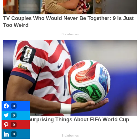
0
0
0
0