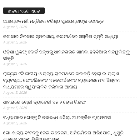
ଖବର ଏବେ ଏବେ
ଆଖଣ୍ଡଳମଣି ମନ୍ଦିରର ବରିଷ୍ଠ ପୂଜାପଣ୍ଡାଙ୍କ ଦେହାନ୍ତ
August 5, 2026
କଳାକାର ଚିରକାଳ ସ୍ମରଣୀୟ, କଳାତୀର୍ଥରେ ସସ୍ମିତା ସ୍ମୃତି ସନ୍ଧ୍ୟା
August 5, 2026
ଓଡ଼ିଶା ୱକଫ୍ ବୋର୍ଡ ପକ୍ଷରୁ ଧାମନଗରର ଖାନକା ହବିବିଆର ମତୱଲିଙ୍କୁ
ସୀକୃତି
August 5, 2026
ରାଜ୍ୟର ୯ଟି ଜାତୀୟ ଓ ରାଜ୍ୟ ରାଜପଥରେ କଡ଼ାକଡ଼ି ହେଲା ଇ-ଚାଲାଣ
ବ୍ୟବସ୍ଥା, ଇେଂଟଲିଜେଂଟ ଏନଫୋର୍ସମେଂଟ ମ୍ୟାନେଜମେଂଟ ସିଷ୍ଟମ
ମାଧ୍ୟମରେ ସ୍ୱୟଂଚାଳିତ ଜରିମାନା ଆଦାୟ
August 5, 2026
ଧାମରାରେ ଚୋରୀ ବ୍ୟାଟେରୀ ସହ ୨ ଚୋର ଗିରଫ
August 5, 2026
ବନ୍ୟାପରେ ଗେଙ୍ଗୁଟି ନଦୀବନ୍ଧ ଧସିଲା, ଆତଙ୍କିତ ଗ୍ରାମବାସୀ
August 5, 2026
ଗୋ-ଖାଦ୍ୟ ବଂଟନକୁ ନେଇ ଉତେଜନା, ଅନିୟମିତତା ଅଭିଯୋଗ, ଧୁଷୁରି
ଥାନାରେ ଏତଲା; ଭିଡିଓ ଭାଇରାଲ