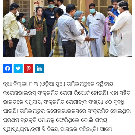
ନୂଆ ଦିଲ୍ଲୀ ୮-୩ (ଓଡ଼ିଆ ପୁଅ) ତାମିଲନାଡୁରେ ଦ୍ୱିତୀୟ
କରୋନାଭାଇରସ୍ ସଂକ୍ରମିତ ରୋଗୀ ରିପୋର୍ଟ ହୋଇଛି। ଏହା ସହିତ
ଭାରତରେ ସମୁଦାୟ ସଂକ୍ରମିତ ରୋଗୀଙ୍କ ସଂଖ୍ୟା ୪୦ ବୃଦ୍ଧି
ପାଇଛି। ତାମିଲନାଡୁର କରୋନାଭାଇରସରେ ସଂକ୍ରମିତ ହୋଇଥିବା
ପ୍ରଥମ ବ୍ୟକ୍ତି ଓମାନରୁ ଫେରିଥିଲେ ବୋଲି ରାଜ୍ୟ
ସ୍ୱାସ୍ଥ୍ୟମନ୍ତ୍ରୀ ସି ବିଜୟ ଭାସ୍କର କହିଛନ୍ତି। ଆମେ