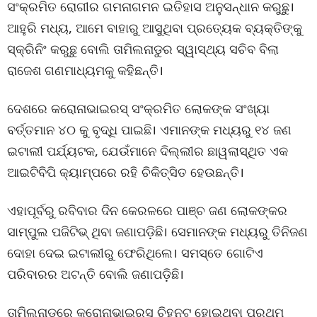
ସଂକ୍ରମିତ ରୋଗୀର ଗମନାଗମନ ଇତିହାସ ଅନୁସନ୍ଧାନ କରୁଛୁ।
ଆହୁରି ମଧ୍ୟ, ଆମେ ବାହାରୁ ଆସୁଥିବା ପ୍ରତ୍ୟେକ ବ୍ୟକ୍ତିଙ୍କୁ
ସ୍କ୍ରିନିଂ କରୁଛୁ ବୋଲି ତାମିଲନାଡୁର ସ୍ୱାସ୍ଥ୍ୟ ସଚିବ ବିଲା
ରାଜେଶ ଗଣମାଧ୍ୟମକୁ କହିଛନ୍ତି।
ଦେଶରେ କରୋନାଭାଇରସ୍ ସଂକ୍ରମିତ ଲୋକଙ୍କ ସଂଖ୍ୟା
ବର୍ତ୍ତମାନ ୪୦ କୁ ବୃଦ୍ଧି ପାଇଛି। ଏମାନଙ୍କ ମଧ୍ୟରୁ ୧୪ ଜଣ
ଇଟାଲୀ ପର୍ଯ୍ୟଟକ, ଯେଉଁମାନେ ଦିଲ୍ଲୀର ଛାୱଲାସ୍ଥିତ ଏକ
ଆଇଟିବିପି କ୍ୟାମ୍ପରେ ରହି ଚିକିତ୍ସିତ ହେଉଛନ୍ତି।
ଏହାପୂର୍ବରୁ ରବିବାର ଦିନ କେରଳରେ ପାଞ୍ଚ ଜଣ ଲୋକଙ୍କର
ସାମ୍ପୁଲ ପଜିଟିଭ୍ ଥିବା ଜଣାପଡ଼ିଛି। ସେମାନଙ୍କ ମଧ୍ୟରୁ ତିନିଜଣ
ଦୋହା ଦେଇ ଇଟାଲୀରୁ ଫେରିଥିଲେ। ସମସ୍ତେ ଗୋଟିଏ
ପରିବାରର ଅଟନ୍ତି ବୋଲି ଜଣାପଡ଼ିଛି।
ତାମିଲନାଡୁରେ କରୋନାଭାଇରସ୍ ଚିହ୍ନଟ ହୋଇଥିବା ପ୍ରଥମ