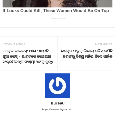
Previous article
Next article
କରୋନା ଭାଇରସ୍: ଆଉ ପାଞ୍ଚଟି
ରଣପୁର ତାଲୁକ୍ ଲିଗାଲ୍ ସର୍ଭିସ୍ କମିଟି
ନୂଆ କେସ୍ – ଭାରତରେ କୋରୋନା
ତରଫରୁ ବିଶ୍ୱ ମହିଳା ଦିବସ ପାଳିତ
ସଂକ୍ରମିତଙ୍କ ସଂଖ୍ୟା ୩୯ କୁ ବୃଦ୍ଧି
Bureau
https://www.odiapua.com