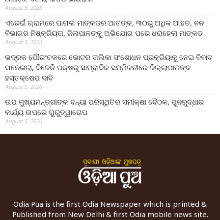
August 5, 2026
ଏରେଇଁ ଗ୍ରାମରେ ପାଗଳା ମାଙ୍କଡର ଆତଙ୍କ, ୩୦ରୁ ଅଧିକ ଆହତ, ବନ
ବିଭାଗର ନିଷ୍କ୍ରିୟତା, ଜିଲାପାଳଙ୍କୁ ଅଭିଯୋଗ ପରେ ଧରାହେଲା ମାଙ୍କଡ
August 5, 2026
ଭଦ୍ରକ ପୌରଂଚଳରେ ଭୋଟର ତାଲିକା ସଂଶୋଧନ ପ୍ରକ୍ରିୟାକୁ ନେଇ ବିବାଦ
ଘନେଇଲା, ବିଜେଡି ପକ୍ଷରୁ ସାମ୍ବାଦିକ ସମ୍ମିଳନୀରେ ଜିଲ୍ଲାପାଳଙ୍କ
ହସ୍ତକ୍ଷେପ ଦାବି
August 5, 2026
ଉପ ମୁଖ୍ୟମନ୍ତ୍ରୀଙ୍କ ବନ୍ୟା ପରିସ୍ଥିତିର ସମୀକ୍ଷା ବୈଠକ, ପୁନରୁଦ୍ଧାର
କାର୍ଯ୍ୟ ଉପରେ ଗୁରୁତ୍ୱାରୋପ
August 5, 2026
Odia Pua is the first Odia Newspaper which is printed &
Published from New Delhi & first Odia mobile news site.