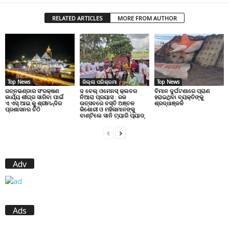
RELATED ARTICLES
MORE FROM AUTHOR
Top News
ଜିଲ୍ଲା ପରିକ୍ରମା
Top News
ରତ୍ନଭଣ୍ଡାର ସଂରକ୍ଷଣ
ଦ ବେଲ୍ ଓମେନସ୍ କ୍ଲବର
ବିମାନ ଦୁର୍ଘଟଣାରେ ପ୍ରାଣ
କାର୍ଯ୍ୟ ଶୀଘ୍ର ସାରିବା ପାଇଁ
ନିଆରା ପ୍ରୟାସ : ରଜ
ହରାଇଥିବା ବ୍ୟକ୍ତିଙ୍କୁ
ଏ.ଏସ୍.ଆଇ.କୁ ଶ୍ରୀମନ୍ଦିର
ଉତ୍ସବରେ ବସ୍ତି ଅଞ୍ଚଳ
ଶ୍ରଦ୍ଧାଞ୍ଜଳି
ପ୍ରଶାସନର ଚିଠି
କିଶୋରୀ ଓ ମହିଳାମାନଙ୍କୁ
ବାଣ୍ଟିଲେ ସାନି ଟ୍ୟାରି ପ୍ୟାଡ୍
Adv
Ads