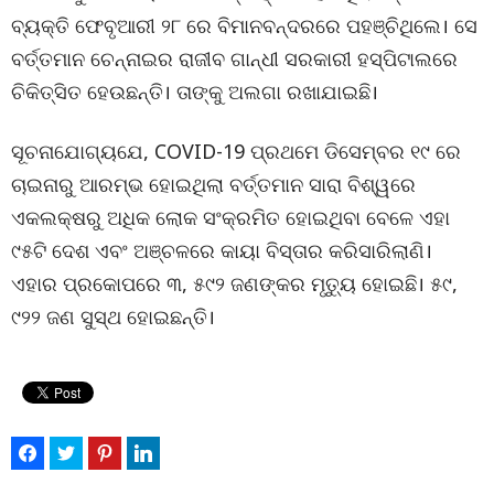
ବ୍ୟକ୍ତି ଫେବୃଆରୀ ୨୮ ରେ ବିମାନବନ୍ଦରରେ ପହଞ୍ଚିଥିଲେ। ସେ
ବର୍ତ୍ତମାନ ଚେନ୍ନାଇର ରାଜୀବ ଗାନ୍ଧୀ ସରକାରୀ ହସ୍ପିଟାଲରେ
ଚିକିତ୍ସିତ ହେଉଛନ୍ତି। ତାଙ୍କୁ ଅଲଗା ରଖାଯାଇଛି।
ସୂଚନାଯୋଗ୍ୟଯେ, COVID-19 ପ୍ରଥମେ ଡିସେମ୍ବର ୧୯ ରେ
ଚାଇନାରୁ ଆରମ୍ଭ ହୋଇଥିଲା ବର୍ତ୍ତମାନ ସାରା ବିଶ୍ୱରେ
ଏକଲକ୍ଷରୁ ଅଧିକ ଲୋକ ସଂକ୍ରମିତ ହୋଇଥିବା ବେଳେ ଏହା
୯୫ଟି ଦେଶ ଏବଂ ଅଞ୍ଚଳରେ କାୟା ବିସ୍ତାର କରିସାରିଲାଣି।
ଏହାର ପ୍ରକୋପରେ ୩, ୫୯୨ ଜଣଙ୍କର ମୃତ୍ୟୁ ହୋଇଛି। ୫୯,
୯୨୨ ଜଣ ସୁସ୍ଥ ହୋଇଛନ୍ତି।