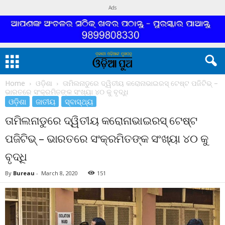
Ads
Home
ଓଡ଼ିଶା
ତାମିଲନାଡୁରେ ଦ୍ୱିତୀୟ କରୋନାଭାଇରସ୍ ଟେଷ୍ଟ ପଜିଟିଭ୍ –
ଭାରତରେ ସଂକ୍ରମିତଙ୍କ ସଂଖ୍ୟା ୪୦ କୁ ବୃଦ୍ଧି
ଓଡ଼ିଶା
ଜାତୀୟ
ସ୍ବାସ୍ଥ୍ୟ
ତାମିଲନାଡୁରେ ଦ୍ୱିତୀୟ କରୋନାଭାଇରସ୍ ଟେଷ୍ଟ
ପଜିଟିଭ୍ – ଭାରତରେ ସଂକ୍ରମିତଙ୍କ ସଂଖ୍ୟା ୪୦ କୁ
ବୃଦ୍ଧି
By
Bureau
-
March 8, 2020
151