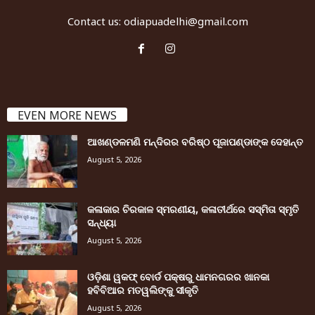
Contact us:
odiapuadelhi@gmail.com
EVEN MORE NEWS
ଆଖଣ୍ଡଳମଣି ମନ୍ଦିରର ବରିଷ୍ଠ ପୂଜାପଣ୍ଡାଙ୍କ ଦେହାନ୍ତ
August 5, 2026
କଳାକାର ଚିରକାଳ ସ୍ମରଣୀୟ, କଳାତୀର୍ଥରେ ସସ୍ମିତା ସ୍ମୃତି
ସନ୍ଧ୍ୟା
August 5, 2026
ଓଡ଼ିଶା ୱକଫ୍ ବୋର୍ଡ ପକ୍ଷରୁ ଧାମନଗରର ଖାନକା
ହବିବିଆର ମତୱଲିଙ୍କୁ ସୀକୃତି
August 5, 2026