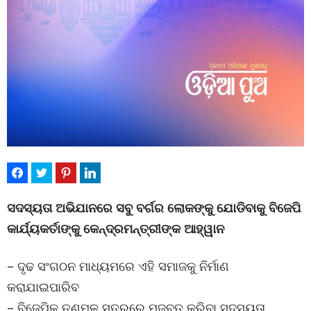
ସଦସ୍ୟତା ଅଭିଯାନରେ ସବୁ ବର୍ଗର ଲୋକଙ୍କୁ ଯୋଡିବାକୁ ବିଜେପି
କାର୍ଯ୍ୟକର୍ତାଙ୍କୁ କେନ୍ଦ୍ରମନ୍ତ୍ରୀଙ୍କ ଆହ୍ୱାନ
– ଦୃଢ ସଂଗଠନ ମାଧ୍ୟମରେ ଏହି ସମାଜକୁ ନିର୍ମାଣ
କରାଯାଇପାରିବ
– ବିଜେପିକୁ ତୃଣମୂଳ ସ୍ତରରେ ମଜବୁତ କରିବା ସଦସ୍ୟତା