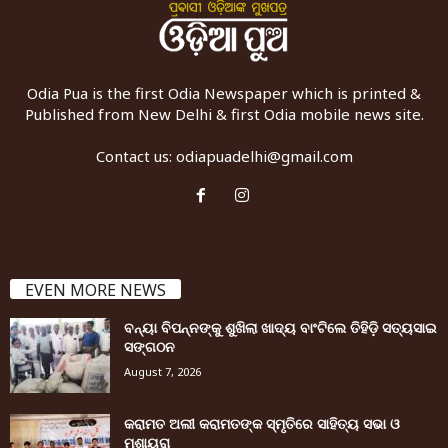
Odia Pua is the first Odia Newspaper which is printed &
Published from New Delhi & first Odia mobile news site.
Contact us:
odiapuadelhi@gmail.com
EVEN MORE NEWS
ବନ୍ୟା ବିପନ୍ନଙ୍କୁ ଶୁଖିଲା ଖାଦ୍ୟ ବାଂଟିଲେ ତିହିଡି଼ ସତ୍ୟସାଇ
ସଙ୍ଗଠନ
August 7, 2026
କରାମତ ଅଲୀ କରାମତଙ୍କ ସ୍ମୃତିରେ ସାହିତ୍ୟ ସଭା ଓ
ମୁଶାୟରା