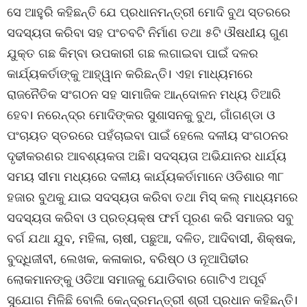
ସେ ଆହୁରି କହିଛନ୍ତି ଯେ ପ୍ରଧାନମନ୍ତ୍ରୀ ମୋଦି ବୁଥ ସ୍ତରରେ
ସଦସ୍ୟତା କରିବା ସହ ପଂଚବଟି ନିର୍ମାଣ ତଥା ୫ଟି ଔଷଧୀୟ ଗୁଣ
ଯୁକ୍ତ ଗଛ କିମ୍ବା ଉପକାରୀ ଗଛ ଲଗାଇବା ପାଇଁ ଦଳର
କାର୍ଯ୍ୟକର୍ତାଙ୍କୁ ଆହ୍ୱାନ କରିଛନ୍ତି। ଏହା ମାଧ୍ୟମରେ
ରାଜନୈତିକ ସଂଗଠନ ସହ ସାମାଜିକ ଆନ୍ଦୋଳନ ମଧ୍ୟ ତିଆରି
ହେବ। ନରେନ୍ଦ୍ର ମୋଦିଙ୍କର ସୁଶାସନକୁ ବୁଥ, ଗାଁଗଣ୍ଡା ଓ
ପଂଚାୟତ ସ୍ତରରେ ପହଁଚାଇବା ପାଇଁ ହେଲେ ଦଳୀୟ ସଂଗଠନର
ଦୃଢୀକରଣର ଆବଶ୍ୟକତା ଅଛି। ସଦସ୍ୟତା ଅଭିଯାନର ଧାର୍ଯ୍ୟ
ସମୟ ସୀମା ମଧ୍ୟରେ ଦଳୀୟ କାର୍ଯ୍ୟକର୍ତାମାନେ ଓଡିଶାର ୩୮
ହଜାର ବୁଥକୁ ଯାଇ ସଦସ୍ୟତା କରିବା ତଥା ମିସ୍ କଲ୍ ମାଧ୍ୟମରେ
ସଦସ୍ୟତା କରିବା ଓ ପ୍ରତ୍ୟକ୍ଷ ଫର୍ମ ପୂରଣ କରି ସମାଜର ସବୁ
ବର୍ଗ ଯଥା ଯୁବ, ମହିଳା, ଚାଷୀ, ପଛୁଆ, ଦଳିତ, ଆଦିବାସୀ, ଶିକ୍ଷକ,
ବୁଦ୍ଧିଜୀବୀ, ଲେଖକ, କଳାକାର, ବରିଷ୍ଠ ଓ ନୂଆପିଢୀର
ଲୋକମାନଙ୍କୁ ଓଡିଆ ସମାଜକୁ ଯୋଡିବାର ଗୋଟିଏ ଅପୂର୍ବ
ସୁଯୋଗ ମିଳିଛି ବୋଲି କେନ୍ଦ୍ରମନ୍ତ୍ରୀ ଶ୍ରୀ ପ୍ରଧାନ କହିଛନ୍ତି।