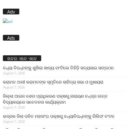
Adv
Ads
ଖବର ଏବେ ଏବେ
ବନ୍ୟା ବିପନ୍ନଙ୍କୁ ଶୁଖିଲା ଖାଦ୍ୟ ବାଂଟିଲେ ତିହିଡି଼ ସତ୍ୟସାଇ ସଙ୍ଗଠନ
August 7, 2026
କରାମତ ଅଲୀ କରାମତଙ୍କ ସ୍ମୃତିରେ ସାହିତ୍ୟ ସଭା ଓ ମୁଶାୟରା
August 7, 2026
ଜିଲ୍ଲା ଆଇନ ସେବା ପ୍ରାଧିକରଣ ପକ୍ଷରୁ ନାରାୟଣ ଚନ୍ଦ୍ର ଉଚ୍ଚ
ବିଦ୍ୟାଳୟରେ ସଚେତନତା କାର୍ଯ୍ୟକ୍ରମ
August 7, 2026
ଭଦ୍ରକ ଜିଲା ଦଳିତ ମହାସଂଘ ପକ୍ଷରୁ ବନ୍ୟାବିପନ୍ନଙ୍କୁ ରିଲିଫ ବଂଟନ
August 7, 2026