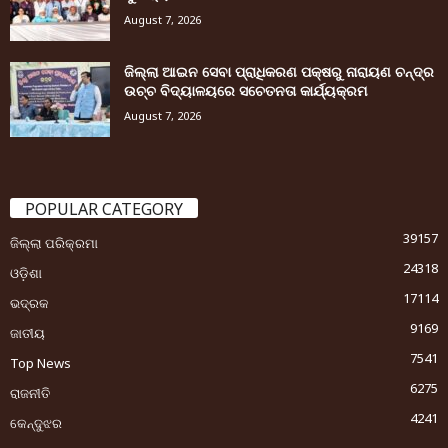
August 7, 2026
ଜିଲ୍ଲା ଆଇନ ସେବା ପ୍ରାଧିକରଣ ପକ୍ଷରୁ ନାରାୟଣ ଚନ୍ଦ୍ର
ଉଚ୍ଚ ବିଦ୍ୟାଳୟରେ ସଚେତନତା କାର୍ଯ୍ୟକ୍ରମ
August 7, 2026
POPULAR CATEGORY
39157
ଜିଲ୍ଲା ପରିକ୍ରମା
24318
ଓଡ଼ିଶା
17114
ଭଦ୍ରକ
9169
ଜାତୀୟ
7541
Top News
6275
ରାଜନୀତି
4241
କେନ୍ଦୁଝର