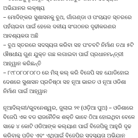
ଅଭିଯାନର ଲକ୍ଷ୍ୟ
– ମୋଦିଙ୍କର ସୁଶାସନକୁ ବୁଥ, ଗାଁଗଣ୍ଡା ଓ ପଂଚାୟତ ସ୍ତରରେ
ପହଁଚାଇବା ପାଇଁ ହେଲେ ଦଳୀୟ ସଂଗଠନର ଦୃଢୀକରଣର
ଆବଶ୍ୟକତା ଅଛି
– ବୁଥ ସ୍ତରରେ ସଦସ୍ୟତା କରିବା ସହ ପଂଚବଟି ନିର୍ମାଣ ତଥା ୫ଟି
ଔଷଧୀୟ ଗୁଣ ଯୁକ୍ତ ଗଛ ଲଗାଇବା ପାଇଁ ପ୍ରଧାନମନ୍ତ୍ରୀ
ଆହ୍ୱାନ କରିଛନ୍ତି
– ୮୯୮୦୮୦୮୦୮୦ ରେ ମିସ୍ କଲ୍ କରି ବିଜେପି ସହ ଯୋଡିହୋଇ
ଦେଶରେ ସୁଶାସନ ପ୍ରତିଷ୍ଠା ସହ ନୂଆ ଭାରତ ଓ ନୂଆ ଓଡିଶା
ନିର୍ମାଣ ପାଇଁ ଆହ୍ୱାନ
ନୂଆଦିଲ୍ଲୀ/ଭୁବନେଶ୍ୱର, ଜୁଲାଇ ୨୧ (ଓଡ଼ିଆ ପୁଅ) – ଓଡିଶାରେ
ବିଜେପି ଏକ ବଡ ରାଜନୈତିକ ଶକ୍ତି ଭାବେ ଠିଆ ହୋଇଥିବା ବେଳେ
ସାଢେ ୪ କୋଟି ଓଡିଆଙ୍କ କଲ୍ୟାଣ ପାଇଁ ବିଜେପିକୁ ଆହୁରି ଦୃଢ
କରିବାକୁ ପଡିବ ଏବଂ ଏଥିପାଇଁ ବିଜେପିର ସଦସ୍ୟତା ଅଭିଯାନ