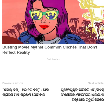
Previous article
Next article
“ବୋଲ୍ ବମ୍ – ହର ହର ବମ୍” : ଆଜି
ପୁନଃନିଯୁକ୍ତି ଦାବିକରି ଏମ୍ ସିଏସ୍
ଶ୍ରାବଣ ମାସ ପ୍ରଥମ ସୋମବାର
ସଂଯୋଜିକା ମହାସଂଘର ଧାରଣା ଓ
ବିକ୍ଷୋଭ ଚତୁର୍ଥ ଦିନରେ