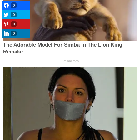
0
0
0
0