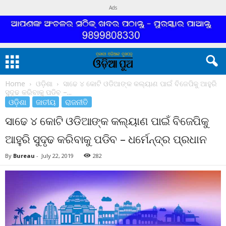
Ads
Home
ଓଡ଼ିଶା
ସାଢେ ୪ କୋଟି ଓଡିଆଙ୍କ କଲ୍ୟାଣ ପାଇଁ ବିଜେପିକୁ ଆହୁରି
ସୁଦୃଢ କରିବାକୁ ପଡିବ –...
ଓଡ଼ିଶା
ଜାତୀୟ
ରାଜନୀତି
ସାଢେ ୪ କୋଟି ଓଡିଆଙ୍କ କଲ୍ୟାଣ ପାଇଁ ବିଜେପିକୁ
ଆହୁରି ସୁଦୃଢ କରିବାକୁ ପଡିବ – ଧର୍ମେନ୍ଦ୍ର ପ୍ରଧାନ
By
Bureau
-
July 22, 2019
282