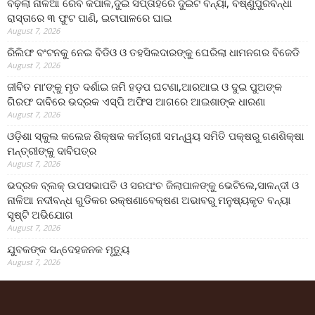
ବଢ଼ିଲା ନାଳିଆ ରେବ କପାଳି,ଦୁଇ ସପ୍ତାହରେ ଦୁଇଟି ବନ୍ୟା, ବିଷ୍ଣୁପୁରବିନ୍ଧା
ରାସ୍ତାରେ ୩ ଫୁଟ ପାଣି, ଇଟାପାଳରେ ଘାଇ
August 7, 2026
ରିଲିଫ ବଂଟନକୁ ନେଇ ବିଡିଓ ଓ ତହସିଲଦାରଙ୍କୁ ଘେରିଲା ଧାମନଗର ବିଜେଡି
August 7, 2026
ଜୀବିତ ମା’ଙ୍କୁ ମୃତ ଦର୍ଶାଇ ଜମି ହଡ଼ପ ଘଟଣା,ଆରଆଇ ଓ ଦୁଇ ପୁଅଙ୍କ
ଗିରଫ ଦାବିରେ ଭଦ୍ରକ ଏସ୍‌ପି ଅଫିସ ଆଗରେ ଆଇଶାଙ୍କ ଧାରଣା
August 7, 2026
ଓଡ଼ିଶା ସ୍କୁଲ କଲେଜ ଶିକ୍ଷକ କର୍ମଚାରୀ ସମନ୍ୱୟ ସମିତି ପକ୍ଷରୁ ଗଣଶିକ୍ଷା
ମନ୍ତ୍ରୀଙ୍କୁ ଦାବିପତ୍ର
August 7, 2026
ଭଦ୍ରକ ବ୍ଲକ୍ ଉପସଭାପତି ଓ ସରପଂଚ ଜିଲାପାଳଙ୍କୁ ଭେଟିଲେ,ସାଳନ୍ଦୀ ଓ
ନାଳିଆ ନଦୀବନ୍ଧ ଗୁଡିକର ରକ୍ଷଣାବେକ୍ଷଣ ଅଭାବରୁ ମନୁଷ୍ୟକୃତ ବନ୍ୟା
ସୃଷ୍ଟି ଅଭିଯୋଗ
August 7, 2026
ଯୁବକଙ୍କ ସନ୍ଦେହଜନକ ମୃତ୍ୟୁ
August 7, 2026