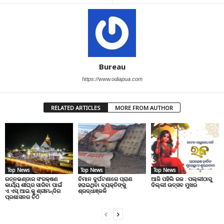
Bureau
https://www.odiapua.com
RELATED ARTICLES
MORE FROM AUTHOR
Top News
Top News
Top News
ରତ୍ନଭଣ୍ଡାର ସଂରକ୍ଷଣ
ବିମାନ ଦୁର୍ଘଟଣାରେ ପ୍ରାଣ
ଆଜି ପହିଲି ରଜ : ପଲ୍ଲୀଠାରୁ
କାର୍ଯ୍ୟ ଶୀଘ୍ର ସାରିବା ପାଇଁ
ହରାଇଥିବା ବ୍ୟକ୍ତିଙ୍କୁ
ଦିଲ୍ଲୀ ଉତ୍ସବ ମୁଖର
ଏ.ଏସ୍.ଆଇ.କୁ ଶ୍ରୀମନ୍ଦିର
ଶ୍ରଦ୍ଧାଞ୍ଜଳି
ପ୍ରଶାସନର ଚିଠି