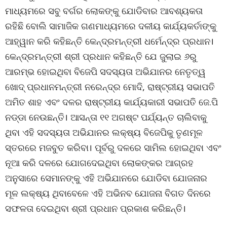
ମାଧ୍ୟମରେ ସବୁ ବର୍ଗର ଲୋକଙ୍କୁ ଯୋଡିବାର ଆବଶ୍ୟକତା
ରହିଛି ବୋଲି ସାମାଜିକ ଗଣମାଧ୍ୟମରେ ଦଳୀୟ କାର୍ଯ୍ୟକର୍ତାଙ୍କୁ
ଆହ୍ୱାନ କରି କହିଛନ୍ତି କେନ୍ଦ୍ରମନ୍ତ୍ରୀ ଧର୍ମେନ୍ଦ୍ର ପ୍ରଧାନ।
କେନ୍ଦ୍ରମନ୍ତ୍ରୀ ଶ୍ରୀ ପ୍ରଧାନ କହିଛନ୍ତି ଯେ ଜୁଲାଇ ୬ରୁ
ଆରମ୍ଭ ହୋଇଥିବା ବିଜେପି ସଦସ୍ୟତା ଅଭିଯାନର ନେତୃତ୍ୱ
ଖୋଦ୍ ପ୍ରଧାନମନ୍ତ୍ରୀ ନରେନ୍ଦ୍ର ମୋଦି, ରାଷ୍ଟ୍ରୀୟ ସଭାପତି
ଅମିତ ଶାହ ଏବଂ ଦଳର ରାଷ୍ଟ୍ରୀୟ କାର୍ଯ୍ୟକାରୀ ସଭାପତି ଜେ.ପି
ନଡ୍ଡା ନେଉଛନ୍ତି। ଆସନ୍ତା ୧୧ ଅଗଷ୍ଟ ପର୍ଯ୍ୟନ୍ତ ଚାଲିବାକୁ
ଥିବା ଏହି ସଦସ୍ୟତା ଅଭିଯାନର ଲକ୍ଷ୍ୟ ବିଜେପିକୁ ତୃଣମୂଳ
ସ୍ତରରେ ମଜବୁତ କରିବା। ପୂର୍ବରୁ ଦଳରେ ସାମିଲ ହୋଇଥିବା ଏବଂ
ନୂଆ କରି ଦଳରେ ଯୋଗଦେଇଥିବା ଲୋକଙ୍କର ଆଗ୍ରହ
ଅନୁସାରେ ସେମାନଙ୍କୁ ଏହି ଅଭିଯାନରେ ଯୋଡିବା ଯୋଜନାର
ମୂଳ ଲକ୍ଷ୍ୟ ଥିବାବେଳେ ଏହି ଅଭିନବ ଯୋଜନା ବିଗତ ଦିନରେ
ସଫଳତା ଦେଇଥିବା ଶ୍ରୀ ପ୍ରଧାନ ପ୍ରକାଶ କରିଛନ୍ତି।