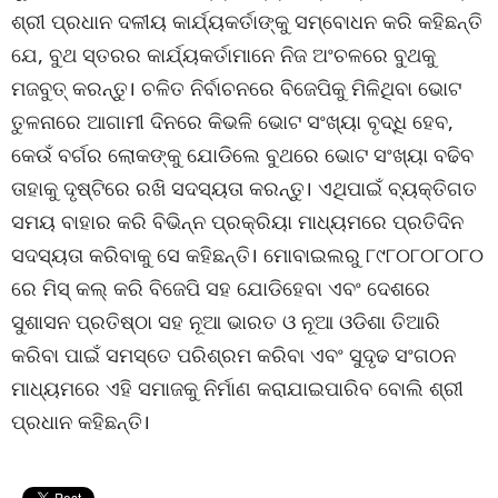
ଶ୍ରୀ ପ୍ରଧାନ ଦଳୀୟ କାର୍ଯ୍ୟକର୍ତାଙ୍କୁ ସମ୍ବୋଧନ କରି କହିଛନ୍ତି
ଯେ, ବୁଥ ସ୍ତରର କାର୍ଯ୍ୟକର୍ତାମାନେ ନିଜ ଅଂଚଳରେ ବୁଥକୁ
ମଜବୁତ୍ କରନ୍ତୁ। ଚଳିତ ନିର୍ବାଚନରେ ବିଜେପିକୁ ମିଳିଥିବା ଭୋଟ
ତୁଳନାରେ ଆଗାମୀ ଦିନରେ କିଭଳି ଭୋଟ ସଂଖ୍ୟା ବୃଦ୍ଧି ହେବ,
କେଉଁ ବର୍ଗର ଲୋକଙ୍କୁ ଯୋଡିଲେ ବୁଥରେ ଭୋଟ ସଂଖ୍ୟା ବଢିବ
ତାହାକୁ ଦୃଷ୍ଟିରେ ରଖି ସଦସ୍ୟତା କରନ୍ତୁ। ଏଥିପାଇଁ ବ୍ୟକ୍ତିଗତ
ସମୟ ବାହାର କରି ବିଭିନ୍ନ ପ୍ରକ୍ରିୟା ମାଧ୍ୟମରେ ପ୍ରତିଦିନ
ସଦସ୍ୟତା କରିବାକୁ ସେ କହିଛନ୍ତି। ମୋବାଇଲରୁ ୮୯୮୦୮୦୮୦୮୦
ରେ ମିସ୍ କଲ୍ କରି ବିଜେପି ସହ ଯୋଡିହେବା ଏବଂ ଦେଶରେ
ସୁଶାସନ ପ୍ରତିଷ୍ଠା ସହ ନୂଆ ଭାରତ ଓ ନୂଆ ଓଡିଶା ତିଆରି
କରିବା ପାଇଁ ସମସ୍ତେ ପରିଶ୍ରମ କରିବା ଏବଂ ସୁଦୃଢ ସଂଗଠନ
ମାଧ୍ୟମରେ ଏହି ସମାଜକୁ ନିର୍ମାଣ କରାଯାଇପାରିବ ବୋଲି ଶ୍ରୀ
ପ୍ରଧାନ କହିଛନ୍ତି।