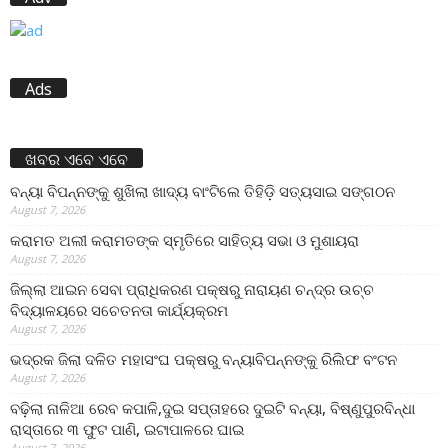
Ads
ଖବର ଏବେ ଏବେ
ବନ୍ୟା ବିପନ୍ନଙ୍କୁ ଶୁଖିଲା ଖାଦ୍ୟ ବାଂଟିଲେ ତିହିଡି଼ ସତ୍ୟସାଇ ସଙ୍ଗଠନ
August 7, 2026
କରାମତ ଅଲୀ କରାମତଙ୍କ ସ୍ମୃତିରେ ସାହିତ୍ୟ ସଭା ଓ ମୁଶାୟରା
August 7, 2026
ଜିଲ୍ଲା ଆଇନ ସେବା ପ୍ରାଧିକରଣ ପକ୍ଷରୁ ନାରାୟଣ ଚନ୍ଦ୍ର ଉଚ୍ଚ
ବିଦ୍ୟାଳୟରେ ସଚେତନତା କାର୍ଯ୍ୟକ୍ରମ
August 7, 2026
ଭଦ୍ରକ ଜିଲା ଦଳିତ ମହାସଂଘ ପକ୍ଷରୁ ବନ୍ୟାବିପନ୍ନଙ୍କୁ ରିଲିଫ ବଂଟନ
August 7, 2026
ବଢ଼ିଲା ନାଳିଆ ରେବ କପାଳି,ଦୁଇ ସପ୍ତାହରେ ଦୁଇଟି ବନ୍ୟା, ବିଷ୍ଣୁପୁରବିନ୍ଧା
ରାସ୍ତାରେ ୩ ଫୁଟ ପାଣି, ଇଟାପାଳରେ ଘାଇ
August 7, 2026