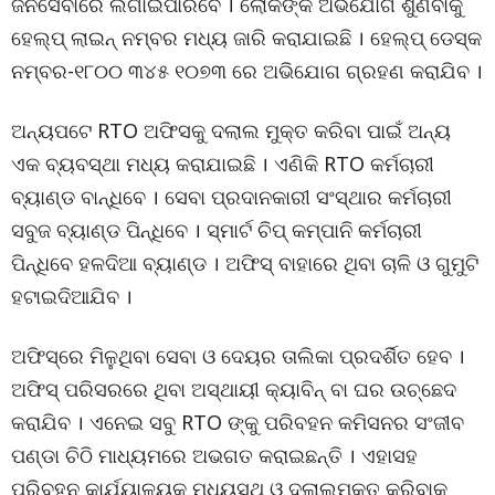
ଜନସେବାରେ ଲଗାଇପାରିବେ । ଲୋକଙ୍କ ଅଭିଯୋଗ ଶୁଣିବାକୁ
ହେଲ୍‌ପ୍‌ ଲାଇନ୍‌ ନମ୍ବର ମଧ୍ୟ ଜାରି କରାଯାଇଛି । ହେଲ୍‌ପ୍‌ ଡେସ୍କ
ନମ୍ବର-୧୮୦୦ ୩୪୫ ୧୦୭୩ ରେ ଅଭିଯୋଗ ଗ୍ରହଣ କରାଯିବ ।
ଅନ୍ୟପଟେ RTO ଅଫିସକୁ ଦଲାଲ ମୁକ୍ତ କରିବା ପାଇଁ ଅନ୍ୟ
ଏକ ବ୍ୟବସ୍ଥା ମଧ୍ୟ କରାଯାଇଛି । ଏଣିକି RTO କର୍ମଚାରୀ
ବ୍ୟାଣ୍ଡ ବାନ୍ଧିବେ । ସେବା ପ୍ରଦାନକାରୀ ସଂସ୍ଥାର କର୍ମଚାରୀ
ସବୁଜ ବ୍ୟାଣ୍ଡ ପିନ୍ଧିବେ । ସ୍ମାର୍ଟ ଚିପ୍‌ କମ୍ପାନି କର୍ମଚାରୀ
ପିନ୍ଧିବେ ହଳଦିଆ ବ୍ୟାଣ୍ଡ । ଅଫିସ୍‌ ବାହାରେ ଥିବା ଚାଳି ଓ ଗୁମୁଟି
ହଟାଇଦିଆଯିବ ।
ଅଫିସ୍‌ରେ ମିଳୁଥିବା ସେବା ଓ ଦେୟର ତାଲିକା ପ୍ରଦର୍ଶିତ ହେବ ।
ଅଫିସ୍‌ ପରିସରରେ ଥିବା ଅସ୍ଥାୟୀ କ୍ୟାବିନ୍‌ ବା ଘର ଉଚ୍ଛେଦ
କରାଯିବ । ଏନେଇ ସବୁ RTO ଙ୍କୁ ପରିବହନ କମିସନର ସଂଜୀବ
ପଣ୍ଡା ଚିଠି ମାଧ୍ୟମରେ ଅଭଗତ କରାଇଛନ୍ତି । ଏହାସହ
ପରିବହନ କାର୍ଯ୍ୟାଳୟକୁ ମଧ୍ୟସ୍ଥି ଓ ଦଲାଲମୁକ୍ତ କରିବାକୁ