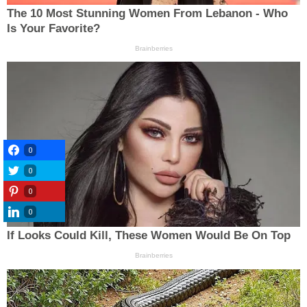
0
0
0
0