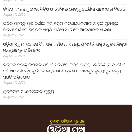
ରିଲିଫ ବଂଟନକୁ ନେଇ ବିଡିଓ ଓ ତହସିଲଦାରଙ୍କୁ ଘେରିଲା ଧାମନଗର ବିଜେଡି
August 7, 2026
ଜୀବିତ ମା’ଙ୍କୁ ମୃତ ଦର୍ଶାଇ ଜମି ହଡ଼ପ ଘଟଣା,ଆରଆଇ ଓ ଦୁଇ ପୁଅଙ୍କ
ଗିରଫ ଦାବିରେ ଭଦ୍ରକ ଏସ୍‌ପି ଅଫିସ ଆଗରେ ଆଇଶାଙ୍କ ଧାରଣା
August 7, 2026
ଓଡ଼ିଶା ସ୍କୁଲ କଲେଜ ଶିକ୍ଷକ କର୍ମଚାରୀ ସମନ୍ୱୟ ସମିତି ପକ୍ଷରୁ ଗଣଶିକ୍ଷା
ମନ୍ତ୍ରୀଙ୍କୁ ଦାବିପତ୍ର
August 7, 2026
ଭଦ୍ରକ ବ୍ଲକ୍ ଉପସଭାପତି ଓ ସରପଂଚ ଜିଲାପାଳଙ୍କୁ ଭେଟିଲେ,ସାଳନ୍ଦୀ ଓ
ନାଳିଆ ନଦୀବନ୍ଧ ଗୁଡିକର ରକ୍ଷଣାବେକ୍ଷଣ ଅଭାବରୁ ମନୁଷ୍ୟକୃତ ବନ୍ୟା
ସୃଷ୍ଟି ଅଭିଯୋଗ
August 7, 2026
ଯୁବକଙ୍କ ସନ୍ଦେହଜନକ ମୃତ୍ୟୁ
August 7, 2026