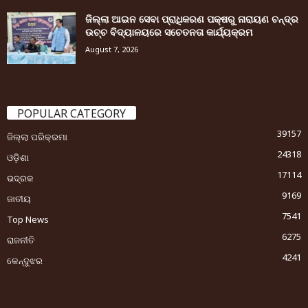
ଜିଲ୍ଲା ଆଇନ ସେବା ପ୍ରାଧିକରଣ ପକ୍ଷରୁ ନାରାୟଣ ଚନ୍ଦ୍ର
ଉଚ୍ଚ ବିଦ୍ୟାଳୟରେ ସଚେତନତା କାର୍ଯ୍ୟକ୍ରମ
August 7, 2026
POPULAR CATEGORY
39157
ଜିଲ୍ଲା ପରିକ୍ରମା
24318
ଓଡ଼ିଶା
17114
ଭଦ୍ରକ
9169
ଜାତୀୟ
7541
Top News
6275
ରାଜନୀତି
4241
କେନ୍ଦୁଝର