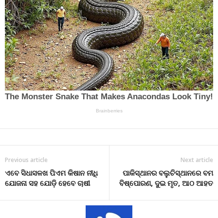
Previous article
Next article
ଏବେ ସିଧାସଳଖ ପିଏମ କିଷାନ ନୀଧି
ପାକିସ୍ଥାନର ବଲୁଚିସ୍ଥାନରେ ବମ
ଯୋଜନା ସହ ଯୋଡ଼ି ହେବେ ଚାଷୀ
ବିଷ୍ପୋରଣ, ଦୁଇ ମୃତ, ଆଠ ଆହତ