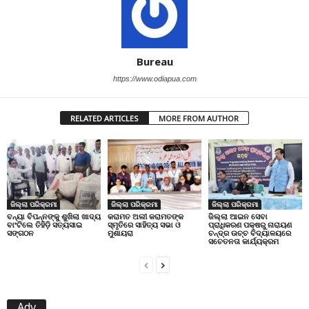
Bureau
https://www.odiapua.com
RELATED ARTICLES
MORE FROM AUTHOR
ଜିଲ୍ଲା ପରିକ୍ରମା
ଜିଲ୍ଲା ପରିକ୍ରମା
ଜିଲ୍ଲା ପରିକ୍ରମା
ବନ୍ୟା ବିପନ୍ନଙ୍କୁ ଶୁଖିଲା ଖାଦ୍ୟ
କରାମତ ଅଲୀ କରାମତଙ୍କ
ଜିଲ୍ଲା ଆଇନ ସେବା
ବାଂଟିଲେ ତିହିଡି଼ ସତ୍ୟସାଇ
ସ୍ମୃତିରେ ସାହିତ୍ୟ ସଭା ଓ
ପ୍ରାଧିକରଣ ପକ୍ଷରୁ ନାରାୟଣ
ସଙ୍ଗଠନ
ମୁଶାୟରା
ଚନ୍ଦ୍ର ଉଚ୍ଚ ବିଦ୍ୟାଳୟରେ
ସଚେତନତା କାର୍ଯ୍ୟକ୍ରମ
Adv