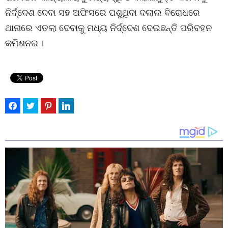
ନିର୍ଦ୍ଦେଶ ଦେବା ସହ ଅଫିସରେ ପଶୁଥିବା ଦଲାଲ ବିରୋଧରେ
ଥାନାରେ ଏତଲା ଦେବାକୁ ମଧ୍ୟ ନିର୍ଦ୍ଦେଶ ଦେଇଛନ୍ତି ପରିବହନ
କମିଶନର ।