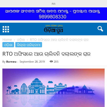
Ads
Home
ଓଡ଼ିଶା
RTO ଅଫିସରେ ଆଉ ଚାଲିବନି ଦଲାଲଙ୍କ ରାଜ
ଓଡ଼ିଶା
ଜିଲ୍ଲା ପରିକ୍ରମା
RTO ଅଫିସରେ ଆଉ ଚାଲିବନି ଦଲାଲଙ୍କ ରାଜ
By
Bureau
-
September 28, 2019
205