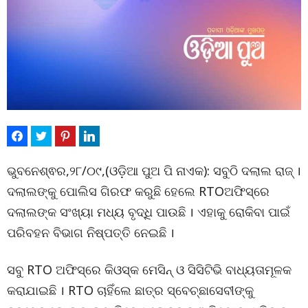
ଭୁବନେଶ୍ଵର,୨୮/୦୯,(ଓଡ଼ିଆ ପୁଅ ପି ନାଏକ): ସବୁଠି ଦଲାଲ ରାଜ୍‌ ।
ଦଲାଲଙ୍କୁ ପୋଲିସ ଗିରଫ କରୁଛି ହେଲେ RTOଅଫିସ୍‌ରେ
ଦଲାଲଙ୍କ ସଂଖ୍ୟା ମଧ୍ୟ ବୃଦ୍ଧି ପାଉଛି । ଏହାକୁ ରୋକିବା ପାଇଁ
ପରିବହନ ବିଭାଗ ନିଷ୍ପତ୍ତି ନେଇଛି ।
ସବୁ RTO ଅଫିସ୍‌ରେ କିଓସ୍କ ମେସିନ୍‌ ଓ ସିସିଟିଭି ବାଧ୍ୟତାମୂଳକ
କରାଯାଇଛି । RTO ଚାହିଁଲେ ଛାତ୍ର ସ୍ବେଚ୍ଛାସେବୀଙ୍କୁ