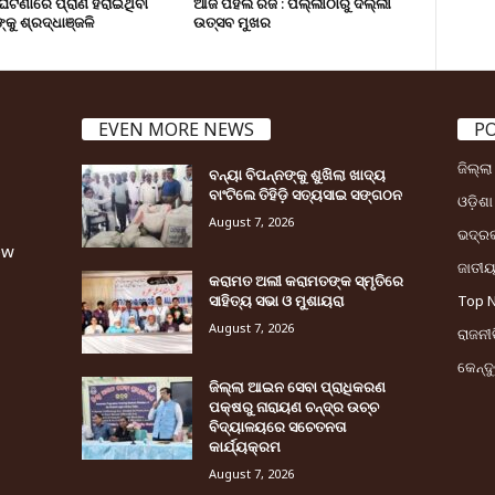
ୁର୍ଘଟଣାରେ ପ୍ରାଣ ହରାଇଥିବା
ଆଜି ପହିଲି ରଜ : ପଲ୍ଲୀଠାରୁ ଦିଲ୍ଲୀ
୍କୁ ଶ୍ରଦ୍ଧାଞ୍ଜଳି
ଉତ୍ସବ ମୁଖର
EVEN MORE NEWS
P
ଜିଲ୍ଲ
ବନ୍ୟା ବିପନ୍ନଙ୍କୁ ଶୁଖିଲା ଖାଦ୍ୟ
ବାଂଟିଲେ ତିହିଡି଼ ସତ୍ୟସାଇ ସଙ୍ଗଠନ
ଓଡ଼ିଶା
August 7, 2026
ଭଦ୍ର
ew
ଜାତୀ
କରାମତ ଅଲୀ କରାମତଙ୍କ ସ୍ମୃତିରେ
ସାହିତ୍ୟ ସଭା ଓ ମୁଶାୟରା
Top 
August 7, 2026
ରାଜନୀତ
କେନ୍ଦ
ଜିଲ୍ଲା ଆଇନ ସେବା ପ୍ରାଧିକରଣ
ପକ୍ଷରୁ ନାରାୟଣ ଚନ୍ଦ୍ର ଉଚ୍ଚ
ବିଦ୍ୟାଳୟରେ ସଚେତନତା
କାର୍ଯ୍ୟକ୍ରମ
August 7, 2026