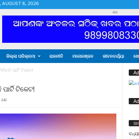
 AUGUST 8, 2026
Ads
ଜିଲ୍ଲା ପରିକ୍ରମା
ରାଜନୀତି
ମନୋରଞ୍ଜନ
ଜୀବନଚର୍ଯ୍ୟା
ଖେ
ଳିବନି ପାର୍ଟି ଟିକେଟ!
Ad
ପାର୍ଟି ଟିକେଟ!
242
Ad
ଖ
ବନ୍ୟା