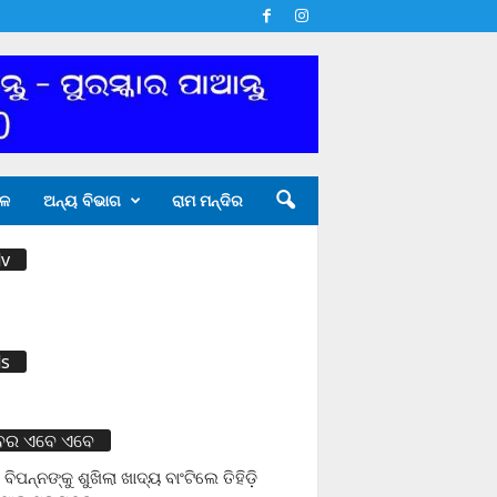
ଳ
ଅନ୍ୟ ବିଭାଗ
ରାମ ମନ୍ଦିର
v
s
ବର ଏବେ ଏବେ
 ବିପନ୍ନଙ୍କୁ ଶୁଖିଲା ଖାଦ୍ୟ ବାଂଟିଲେ ତିହିଡି଼