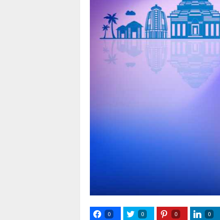
0
0
0
0