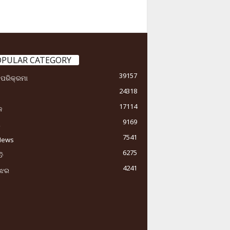
OPULAR CATEGORY
39157
ା ପରିକ୍ରମା
24318
17114
କ
9169
ୟ
7541
News
6275
ି
4241
ୁଝର