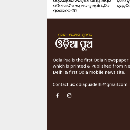
ରତ୍ନଭଣ୍ଡାର ସଂରକ୍ଷଣ କାର୍ଯ୍ୟ ଶୀଘ୍ର
ବିମାନ ଦ
ସାରିବା ପାଇଁ ଏ.ଏସ୍.ଆଇ.କୁ ଶ୍ରୀମନ୍ଦିର
ବ୍ୟକ୍ତିଙ
ପ୍ରଶାସନର ଚିଠି
Odia Pua is the first Odia Newspaper
which is printed & Published from N
Delhi & first Odia mobile news site.
Contact us:
odiapuadelhi@gmail.com