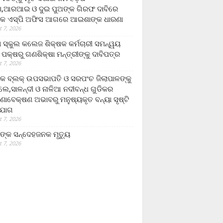
,ଆରଆଇ ଓ ଦୁଇ ପୁଅଙ୍କ ଗିରଫ ଦାବିରେ
କ ଏସ୍‌ପି ଅଫିସ ଆଗରେ ଆଇଶାଙ୍କ ଧାରଣା
 7, 2026
ା ସ୍କୁଲ କଲେଜ ଶିକ୍ଷକ କର୍ମଚାରୀ ସମନ୍ୱୟ
 ପକ୍ଷରୁ ଗଣଶିକ୍ଷା ମନ୍ତ୍ରୀଙ୍କୁ ଦାବିପତ୍ର
 7, 2026
କ ବ୍ଲକ୍ ଉପସଭାପତି ଓ ସରପଂଚ ଜିଲାପାଳଙ୍କୁ
ଲେ,ସାଳନ୍ଦୀ ଓ ନାଳିଆ ନଦୀବନ୍ଧ ଗୁଡିକର
ଣାବେକ୍ଷଣ ଅଭାବରୁ ମନୁଷ୍ୟକୃତ ବନ୍ୟା ସୃଷ୍ଟି
ଯୋଗ
 7, 2026
ଙ୍କ ସନ୍ଦେହଜନକ ମୃତ୍ୟୁ
 7, 2026