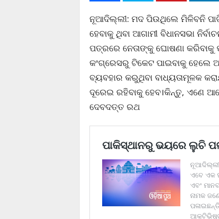
ନୂଆଦିଲ୍ଲୀ: ମଦ ପିଉଥିଲେ ମିଳିବନି ପ
ହେବାକୁ ଥିବା ଆଗାମୀ ବିଧାନସଭା ନିର୍
ପତ୍ରରେ ନେତାଙ୍କୁ ଘୋଷଣା କରିବାକୁ ପଡ
କଂଗ୍ରେସରୁ ଟିକେଟ ପାଇବାକୁ ହେଲେ ଅନ
ବ୍ୟବହାର କରୁଥିବା ବାଧ୍ୟତାମୂଳକ କରାଯା
ଦୂରେଇ ରହିବାକୁ ହେବ।କିନ୍ତୁ, ଏଣେ ଆ
ଦେବଦତ୍ତ ରଥ