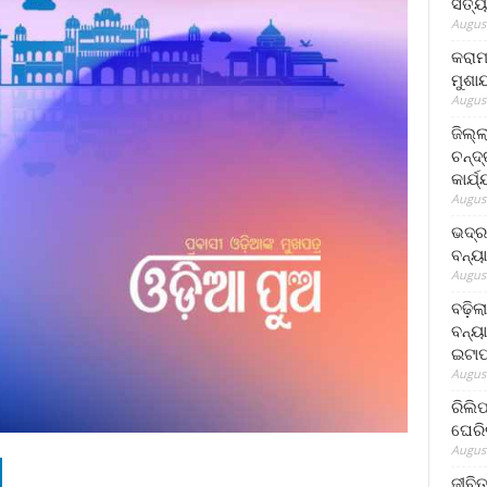
ସତ୍ୟ
August
କରାମ
ମୁଶା
August
ଜିଲ୍
ଚନ୍ଦ
କାର୍ଯ
August
ଭଦ୍ର
ବନ୍ୟ
August
ବଢ଼ିଲ
ବନ୍ୟା
ଇଟାପ
August
ରିଲି
ଘେରି
August
ଜୀବିତ