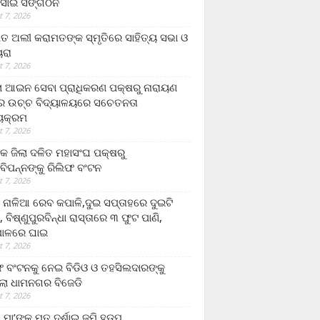
ସାଇ ସଙ୍ଗଠନ
 7, 2026
ତ ଅଲୀ କରାମତଙ୍କ ସ୍ମୃତିରେ ସାହିତ୍ୟ ସଭା ଓ
ୟରା
 7, 2026
ଲା ଆଇନ ସେବା ପ୍ରାଧିକରଣ ପକ୍ଷରୁ ନାରାୟଣ
୍ର ଉଚ୍ଚ ବିଦ୍ୟାଳୟରେ ସଚେତନତା
୍ୟକ୍ରମ
 7, 2026
କ ଜିଲା ଦଳିତ ମହାସଂଘ ପକ୍ଷରୁ
ାବିପନ୍ନଙ୍କୁ ରିଲିଫ ବଂଟନ
 7, 2026
ା ନାଳିଆ ରେବ କପାଳି,ଦୁଇ ସପ୍ତାହରେ ଦୁଇଟି
, ବିଷ୍ଣୁପୁରବିନ୍ଧା ରାସ୍ତାରେ ୩ ଫୁଟ ପାଣି,
ାଳରେ ଘାଇ
 7, 2026
ଫ ବଂଟନକୁ ନେଇ ବିଡିଓ ଓ ତହସିଲଦାରଙ୍କୁ
ଲା ଧାମନଗର ବିଜେଡି
 7, 2026
 ମା’ଙ୍କୁ ମୃତ ଦର୍ଶାଇ ଜମି ହଡ଼ପ