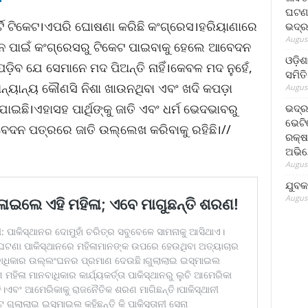
ଘଟଣା
ାର୍ଟି ଟିକେଟ।ଏପରି ଘୋଷଣା କରିଛି କଂଗ୍ରେସ।ହରିୟାଣାରେ
ଭଦ୍ର
August
ବାଚନ ପାଇଁ କଂଗ୍ରେସରୁ ଟିକେଟ ପାଇବାକୁ ହେଲେ ଆବେଦନ
ଓଡ଼ିଶ
଼ିବ ଯେ ସେମାନେ ମଦ ପିଅନ୍ତି ନାହିଁ।କେବଳ ମଦ ନୁହେଁ,
ସମିତି
୍ୟାନ୍ୟ କୌଣସି ନିଶା ଖାଉନଥିବା ଏବଂ ଖଦି କପଡ଼ା
August
ଇଛି।ଏହାସହ ପାର୍ଥିଙ୍କୁ ଜାତି ଏବଂ ଧର୍ମ ଭେଦଭାବରୁ
ଭଦ୍ର
ଭେଟି
ବେଦନ ପତ୍ରରେ ଜାତି ଉଲ୍ଲେଖ କରିବାକୁ ରହିଛି।//
ରକ୍ଷ
ଅଭି
August
ଯୁବକ
August