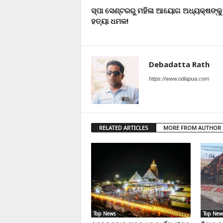
ସ୍ପା ସେଣ୍ଟରରୁ ମହିଳା ଆୟୋଗ ଅଧ୍ୟକ୍ଷଙ୍କୁ
ହତ୍ୟା ଧମକ!
Debadatta Rath
https://www.odiapua.com
RELATED ARTICLES
MORE FROM AUTHOR
Top News
Top New