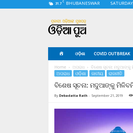
C
BHUBANESWAR
SATURDAY,
31.7
O
d
i
a
p
u
a
ଓଡ଼ିଶା
COVID OUTBREAK
.
c
Home
ଅପରାଧ
ବିଶେଷ ସୂଚନା: ମଦୁଆଙ୍କୁ ମି
o
ଅପରାଧ
ଓଡ଼ିଶା
ଜାତୀୟ
ରାଜନୀତି
m
ବିଶେଷ ସୂଚନା: ମଦୁଆଙ୍କୁ ମିଳିବନି 
By
Debadatta Rath
-
September 21, 2019