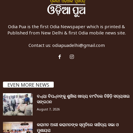
Odia Pua is the first Odia Newspaper which is printed &
Published from New Delhi & first Odia mobile news site.
Contact us:
odiapuadelhi@gmail.com
EVEN MORE NEWS
ବନ୍ୟା ବିପନ୍ନଙ୍କୁ ଶୁଖିଲା ଖାଦ୍ୟ ବାଂଟିଲେ ତିହିଡି଼ ସତ୍ୟସାଇ
ସଙ୍ଗଠନ
August 7, 2026
କରାମତ ଅଲୀ କରାମତଙ୍କ ସ୍ମୃତିରେ ସାହିତ୍ୟ ସଭା ଓ
ମୁଶାୟରା