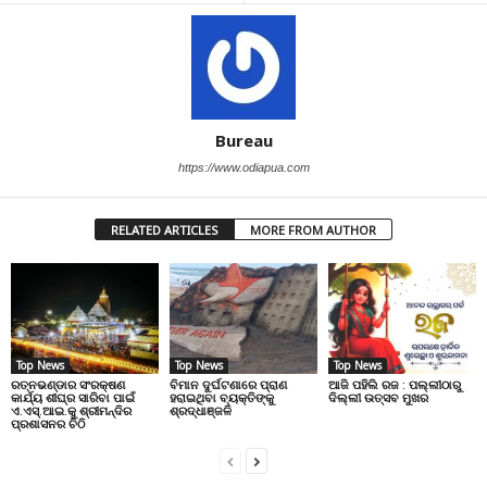
Bureau
https://www.odiapua.com
RELATED ARTICLES
MORE FROM AUTHOR
Top News
Top News
Top News
ରତ୍ନଭଣ୍ଡାର ସଂରକ୍ଷଣ
ବିମାନ ଦୁର୍ଘଟଣାରେ ପ୍ରାଣ
ଆଜି ପହିଲି ରଜ : ପଲ୍ଲୀଠାରୁ
କାର୍ଯ୍ୟ ଶୀଘ୍ର ସାରିବା ପାଇଁ
ହରାଇଥିବା ବ୍ୟକ୍ତିଙ୍କୁ
ଦିଲ୍ଲୀ ଉତ୍ସବ ମୁଖର
ଏ.ଏସ୍.ଆଇ.କୁ ଶ୍ରୀମନ୍ଦିର
ଶ୍ରଦ୍ଧାଞ୍ଜଳି
ପ୍ରଶାସନର ଚିଠି