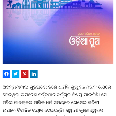
ଅହମ୍ମଦାବାଦ: ଗୁଜରାତର ଜଣେ ଧାର୍ମିକ ଗୁରୁ ମହିଳାଙ୍କ ଉପରେ
ଦେଇଥିବା ଉପଦେଶ ବର୍ତ୍ତମାନ ଚର୍ଚ୍ଚାର ବିଷୟ ପାଲଟିଛି। ସେ
ମହିଳା ମାନଙ୍କର ମାସିକ ଧର୍ମ ସମୟରେ ରୋଷେଇ କରିବା
ଉପରେ ବିବାଦିତ ବୟାନ ଦେଇଛନ୍ତି। ସ୍ୱାମୀ କୃଷ୍ଣସ୍ୱରୂପ