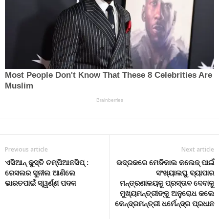
Previous article
Next article
ଏସିଆନ୍ କୁସ୍ତି ଚମ୍ପିଆନସିପ୍ :
ଭଦ୍ରକରେ ମେଡିକାଲ କଲେଜ୍ ପାଇଁ
ରେସଲର ସୁନୀଲ ଆଣିଲେ
ସଂଖ୍ୟାଲଘୁ ବ୍ୟାପାର
ଭାରତପାଇଁ ସ୍ୱର୍ଣ୍ଣ ପଦକ
ମନ୍ତ୍ରଣାଳୟକୁ ପ୍ରସ୍ତାବ ଦେବାକୁ
ମୁଖ୍ୟମନ୍ତ୍ରୀଙ୍କୁ ଅନୁରୋଧ କଲେ
କେନ୍ଦ୍ରମନ୍ତ୍ରୀ ଧର୍ମେନ୍ଦ୍ର ପ୍ରଧାନ