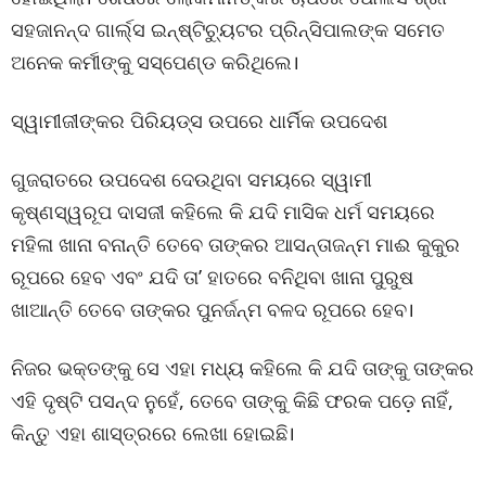
ସହଜାନନ୍ଦ ଗାର୍ଲ୍ସ ଇନ୍ଷ୍ଟିଚ୍ୟୁଟର ପ୍ରିନ୍ସିପାଲଙ୍କ ସମେତ
ଅନେକ କର୍ମୀଙ୍କୁ ସସ୍ପେଣ୍ଡ କରିଥିଲେ।
ସ୍ୱାମୀଜୀଙ୍କର ପିରିୟଡ୍ସ ଉପରେ ଧାର୍ମିକ ଉପଦେଶ
ଗୁଜରାତରେ ଉପଦେଶ ଦେଉଥିବା ସମୟରେ ସ୍ୱାମୀ
କୃଷ୍ଣସ୍ୱରୂପ ଦାସଜୀ କହିଲେ କି ଯଦି ମାସିକ ଧର୍ମ ସମୟରେ
ମହିଳା ଖାନା ବନାନ୍ତି ତେବେ ତାଙ୍କର ଆସନ୍ତାଜନ୍ମ ମାଈ କୁକୁର
ରୂପରେ ହେବ ଏବଂ ଯଦି ତା’ ହାତରେ ବନିଥିବା ଖାନା ପୁରୁଷ
ଖାଆନ୍ତି ତେବେ ତାଙ୍କର ପୁନର୍ଜନ୍ମ ବଳଦ ରୂପରେ ହେବ।
ନିଜର ଭକ୍ତଙ୍କୁ ସେ ଏହା ମଧ୍ୟ କହିଲେ କି ଯଦି ତାଙ୍କୁ ତାଙ୍କର
ଏହି ଦୃଷ୍ଟି ପସନ୍ଦ ନୁହେଁ, ତେବେ ତାଙ୍କୁ କିଛି ଫରକ ପଡ଼େ ନାହିଁ,
କିନ୍ତୁ ଏହା ଶାସ୍ତ୍ରରେ ଲେଖା ହୋଇଛି।