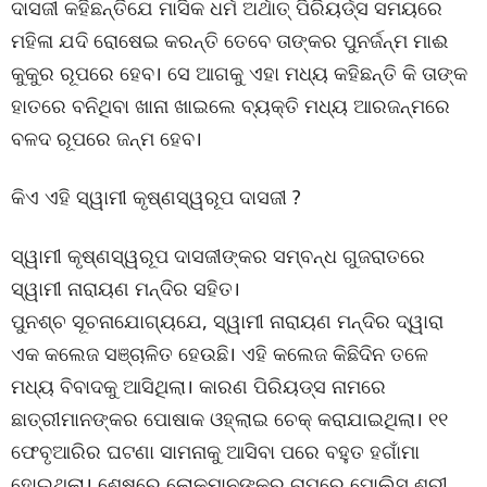
ଦାସଜୀ କହିଛନ୍ତିଯେ ମାସିକ ଧର୍ମ ଅର୍ଥାତ୍ ପିରିୟର୍ଡ୍ସ ସମୟରେ
ମହିଳା ଯଦି ରୋଷେଇ କରନ୍ତି ତେବେ ତାଙ୍କର ପୁନର୍ଜନ୍ମ ମାଈ
କୁକୁର ରୂପରେ ହେବ। ସେ ଆଗକୁ ଏହା ମଧ୍ୟ କହିଛନ୍ତି କି ତାଙ୍କ
ହାତରେ ବନିଥିବା ଖାନା ଖାଇଲେ ବ୍ୟକ୍ତି ମଧ୍ୟ ଆରଜନ୍ମରେ
ବଳଦ ରୂପରେ ଜନ୍ମ ହେବ।
କିଏ ଏହି ସ୍ୱାମୀ କୃଷ୍ଣସ୍ୱରୂପ ଦାସଜୀ ?
ସ୍ୱାମୀ କୃଷ୍ଣସ୍ୱରୂପ ଦାସଜୀଙ୍କର ସମ୍ବନ୍ଧ ଗୁଜରାତରେ
ସ୍ୱାମୀ ନାରାୟଣ ମନ୍ଦିର ସହିତ।
ପୁନଶ୍ଚ ସୂଚନାଯୋଗ୍ୟଯେ, ସ୍ୱାମୀ ନାରାୟଣ ମନ୍ଦିର ଦ୍ୱାରା
ଏକ କଲେଜ ସଞ୍ଚାଳିତ ହେଉଛି। ଏହି କଲେଜ କିଛିଦିନ ତଳେ
ମଧ୍ୟ ବିବାଦକୁ ଆସିଥିଲା। କାରଣ ପିରିୟଡ୍ସ ନାମରେ
ଛାତ୍ରୀମାନଙ୍କର ପୋଷାକ ଓହ୍ଲାଇ ଚେକ୍ କରାଯାଇଥିଲା। ୧୧
ଫେବୃଆରିର ଘଟଣା ସାମନାକୁ ଆସିବା ପରେ ବହୁତ ହଗାଁମା
ହୋଇଥିଲା। ଶେଷରେ ଲୋକମାନଙ୍କର ଚାପରେ ପୋଲିସ ଶ୍ରୀ