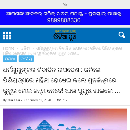
Ads
Home
ଓଡ଼ିଶା
ଧର୍ମଗୁରୁଙ୍କର ବିବାଦିତ ଉପଦେଶ : କହିଲେ ପିରିୟଡ୍ସରେ
ମହିଳା ରୋଷେଇ କଲେ ପୁନର୍ଜନ୍ମରେ କୁକୁର ହୋଇ...
ଓଡ଼ିଶା
ଜାତୀୟ
ଧର୍ମଗୁରୁଙ୍କର ବିବାଦିତ ଉପଦେଶ : କହିଲେ
ପିରିୟଡ୍ସରେ ମହିଳା ରୋଷେଇ କଲେ ପୁନର୍ଜନ୍ମରେ
କୁକୁର ହୋଇ ଜନ୍ମ ନେବେ! ଆଉ ପୁରୁଷ ଖାଇଲେ …
By
Bureau
-
February 19, 2020
707