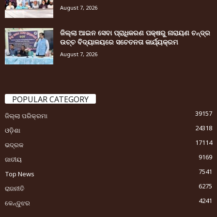
August 7, 2026
ଜିଲ୍ଲା ଆଇନ ସେବା ପ୍ରାଧିକରଣ ପକ୍ଷରୁ ନାରାୟଣ ଚନ୍ଦ୍ର
ଉଚ୍ଚ ବିଦ୍ୟାଳୟରେ ସଚେତନତା କାର୍ଯ୍ୟକ୍ରମ
August 7, 2026
POPULAR CATEGORY
39157
ଜିଲ୍ଲା ପରିକ୍ରମା
24318
ଓଡ଼ିଶା
17114
ଭଦ୍ରକ
9169
ଜାତୀୟ
7541
Top News
6275
ରାଜନୀତି
4241
କେନ୍ଦୁଝର