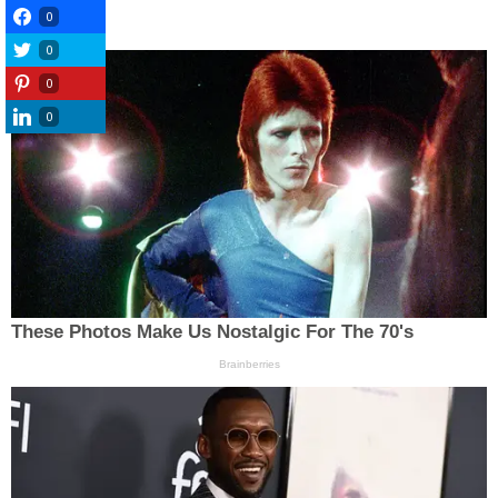
0
0
0
0