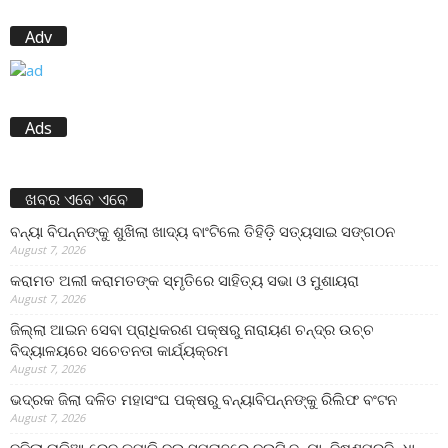
Adv
Ads
ଖବର ଏବେ ଏବେ
ବନ୍ୟା ବିପନ୍ନଙ୍କୁ ଶୁଖିଲା ଖାଦ୍ୟ ବାଂଟିଲେ ତିହିଡି଼ ସତ୍ୟସାଇ ସଙ୍ଗଠନ
August 7, 2026
କରାମତ ଅଲୀ କରାମତଙ୍କ ସ୍ମୃତିରେ ସାହିତ୍ୟ ସଭା ଓ ମୁଶାୟରା
August 7, 2026
ଜିଲ୍ଲା ଆଇନ ସେବା ପ୍ରାଧିକରଣ ପକ୍ଷରୁ ନାରାୟଣ ଚନ୍ଦ୍ର ଉଚ୍ଚ
ବିଦ୍ୟାଳୟରେ ସଚେତନତା କାର୍ଯ୍ୟକ୍ରମ
August 7, 2026
ଭଦ୍ରକ ଜିଲା ଦଳିତ ମହାସଂଘ ପକ୍ଷରୁ ବନ୍ୟାବିପନ୍ନଙ୍କୁ ରିଲିଫ ବଂଟନ
August 7, 2026