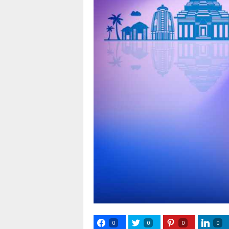
0
0
0
0