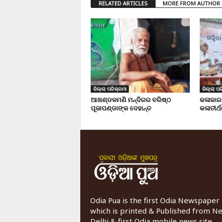
RELATED ARTICLES
MORE FROM AUTHOR
ଜିଲ୍ଲା ପରିକ୍ରମା
ଜିଲ୍ଲା ପର
ଆଖଣ୍ଡଳମଣି ମନ୍ଦିରର ବରିଷ୍ଠ
କଳାକାର
ପୂଜାପଣ୍ଡାଙ୍କ ଦେହାନ୍ତ
କଳାତୀର୍ଥ
Odia Pua is the first Odia Newspaper
which is printed & Published from N
Delhi & first Odia mobile news site.