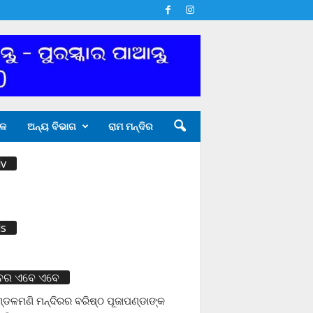
ଳ
ଅନ୍ୟ ବିଭାଗ
ରାମ ମନ୍ଦିର
v
s
ବର ଏବେ ଏବେ
ଡଳମଣି ମନ୍ଦିରର ବରିଷ୍ଠ ପୂଜାପଣ୍ଡାଙ୍କ