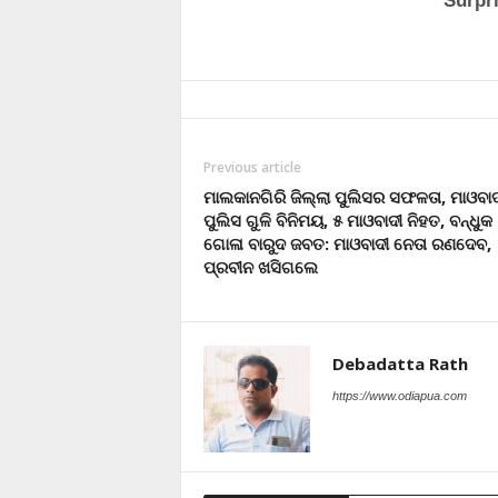
Previous article
ମାଲକାନଗିରି ଜିଲ୍ଲା ପୁଲିସର ସଫଳତା, ମାଓବାଦ
ପୁଲିସ ଗୁଳି ବିନିମୟ, ୫ ମାଓବାଦୀ ନିହତ, ବନ୍ଧୁକ
ଗୋଳା ବାରୁଦ ଜବତ: ମାଓବାଦୀ ନେତା ରଣଦେବ,
ପ୍ରବୀନ ଖସିଗଲେ
Debadatta Rath
https://www.odiapua.com