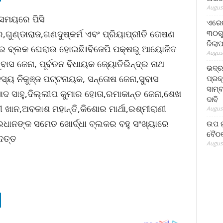
August
 ସମୟରେ ପିସି
ଏରେଇ
୩୦ରୁ
ାର,ଗୁଣ୍ଡାରାଜ,ଗଣଦୁଷ୍କର୍ମ ଏବଂ ପ୍ରିୟାପ୍ରୀତି ତୋଷଣ
ଜିଲା
ସଦର ବ୍ଲକ ଘେରାଉ ହୋଇଛି।ବିଜେପି ପକ୍ଷରୁ ଆୟୋଜିତ
August
ୁବାସ ଜେନା, ପୂର୍ବତନ ବିଧାୟକ ଜ୍ୟୋତିରିନ୍ଦ୍ର ନାଥ
ଭଦ୍
ସଦସ୍ୟ ନିକୁଞ୍ଜ ପଟ୍ଟନାୟକ, ସନ୍ତୋଷ ଜେନା,ସୁବାସ
ପ୍ରକ
ସାମ୍
ସାଦ ସାହୁ,ଦିଲ୍ଲୀପ କୁମାର ହୋତା,ରମାକାନ୍ତ ଜେନା,ଶେଖ
ଦାବି
 ଖାନ,ଅବକାଶ ମହାନ୍ତି,କିଶୋର ମାର୍ଥା,ରଶ୍ମୀରାଣୀ
August
ପ୍ରଧାନଙ୍କ ସମେତ ଖୋର୍ଦ୍ଧା ବ୍ଲକର ବହୁ ସଂଖ୍ୟାରେ
ଉପ ମୁ
ବୈଠକ
ଦତ୍ତ
August