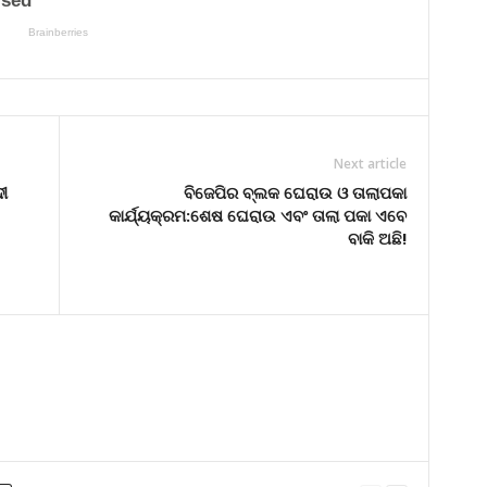
Next article
ୀ
ବିଜେପିର ବ୍ଲକ ଘେରାଉ ଓ ତାଲାପକା
କାର୍ଯ୍ୟକ୍ରମ:ଶେଷ ଘେରାଉ ଏବଂ ତାଲା ପକା ଏବେ
ବାକି ଅଛି!