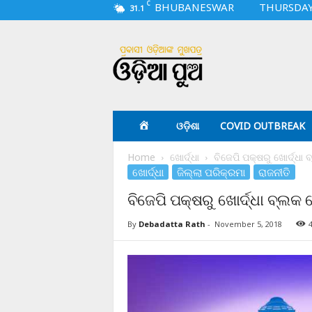
C
BHUBANESWAR
THURSDAY,
31.1
O
d
i
a
p
u
a
ଓଡ଼ିଶା
COVID OUTBREAK
.
c
Home
ଖୋର୍ଦ୍ଧା
ବିଜେପି ପକ୍ଷରୁ ଖୋର୍ଦ୍ଧା
o
ଖୋର୍ଦ୍ଧା
ଜିଲ୍ଲା ପରିକ୍ରମା
ରାଜନୀତି
m
ବିଜେପି ପକ୍ଷରୁ ଖୋର୍ଦ୍ଧା ବ୍ଲକ
By
Debadatta Rath
-
November 5, 2018