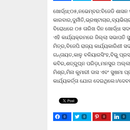
ଖୋର୍ଦ୍ଧା;୦୫,ନଭେମ୍ବର:ବିଜେଡି ଶାସନ
କାରବାର,ଦୁର୍ନୀତି,ଭ୍ରଷ୍ଟାଚାର,ବ୍ୟଭିଚ
ବିରୋଧରେ ୦୫ ତାରିଖ ଦିନ ଖୋର୍ଦ୍ଧା 
ଏହି କାର୍ଯ୍ୟକ୍ରମରେ ଜିଲ୍ଲା ସଭାପତି ସ
ମିତ୍ର,ବିଜେପି ରାଜ୍ୟ କାର୍ଯ୍ୟକାରିଣୀ 
ଗନ୍ତାୟତ,କାଳୁ ବଳିୟାରସିଂହ,ବିଭୁ ପ୍ର
କବିର,ଶତ୍ରୁଘ୍ନ ପରିଡ଼ା,ମନସୁର ଅଲ୍ଲୀ
ମିଶ୍ର,ମିନା କୁମାରୀ ଦାସ ଏବଂ ସୁଷମା 
କାର୍ଯ୍ୟକର୍ତ୍ତା ଯୋଗ ଦେଇଥିଲେ।/ଦେବ
0
0
0
0