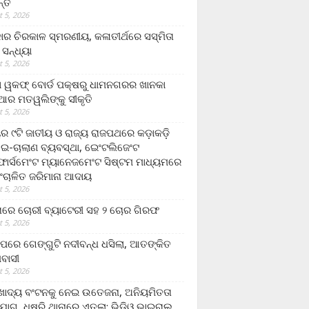
ନ୍ତ
 5, 2026
ାର ଚିରକାଳ ସ୍ମରଣୀୟ, କଳାତୀର୍ଥରେ ସସ୍ମିତା
ି ସନ୍ଧ୍ୟା
 5, 2026
ା ୱକଫ୍ ବୋର୍ଡ ପକ୍ଷରୁ ଧାମନଗରର ଖାନକା
ିଆର ମତୱଲିଙ୍କୁ ସୀକୃତି
 5, 2026
ୟର ୯ଟି ଜାତୀୟ ଓ ରାଜ୍ୟ ରାଜପଥରେ କଡ଼ାକଡ଼ି
 ଇ-ଚାଲାଣ ବ୍ୟବସ୍ଥା, ଇେଂଟଲିଜେଂଟ
ର୍ସମେଂଟ ମ୍ୟାନେଜମେଂଟ ସିଷ୍ଟମ ମାଧ୍ୟମରେ
ଂଚାଳିତ ଜରିମାନା ଆଦାୟ
 5, 2026
ାରେ ଚୋରୀ ବ୍ୟାଟେରୀ ସହ ୨ ଚୋର ଗିରଫ
 5, 2026
ାପରେ ଗେଙ୍ଗୁଟି ନଦୀବନ୍ଧ ଧସିଲା, ଆତଙ୍କିତ
ମବାସୀ
 5, 2026
ାଦ୍ୟ ବଂଟନକୁ ନେଇ ଉତେଜନା, ଅନିୟମିତତା
ୋଗ, ଧୁଷୁରି ଥାନାରେ ଏତଲା; ଭିଡିଓ ଭାଇରାଲ