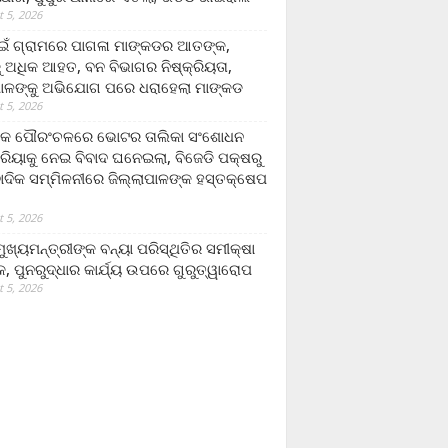
 5, 2026
ଁ ଗ୍ରାମରେ ପାଗଳା ମାଙ୍କଡର ଆତଙ୍କ,
 ଅଧିକ ଆହତ, ବନ ବିଭାଗର ନିଷ୍କ୍ରିୟତା,
ପାଳଙ୍କୁ ଅଭିଯୋଗ ପରେ ଧରାହେଲା ମାଙ୍କଡ
 5, 2026
ରକ ପୌରଂଚଳରେ ଭୋଟର ତାଲିକା ସଂଶୋଧନ
୍ରିୟାକୁ ନେଇ ବିବାଦ ଘନେଇଲା, ବିଜେଡି ପକ୍ଷରୁ
ବାଦିକ ସମ୍ମିଳନୀରେ ଜିଲ୍ଲାପାଳଙ୍କ ହସ୍ତକ୍ଷେପ
 5, 2026
ଖ୍ୟମନ୍ତ୍ରୀଙ୍କ ବନ୍ୟା ପରିସ୍ଥିତିର ସମୀକ୍ଷା
, ପୁନରୁଦ୍ଧାର କାର୍ଯ୍ୟ ଉପରେ ଗୁରୁତ୍ୱାରୋପ
 5, 2026