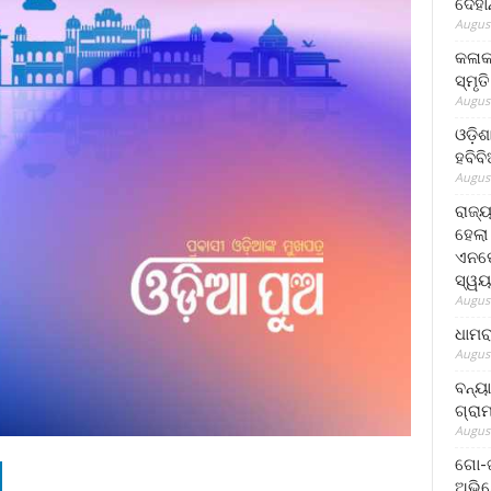
ଦେହା
August
କଳାକ
ସ୍ମୃତ
August
ଓଡ଼ିଶ
ହବିବ
August
ରାଜ୍
ହେଲା
ଏନଫୋ
ସ୍ୱୟ
August
ଧାମର
August
ବନ୍ୟ
ଗ୍ରା
August
ଗୋ-ଖ
ଅଭିଯ