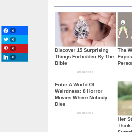
0
0
0
0