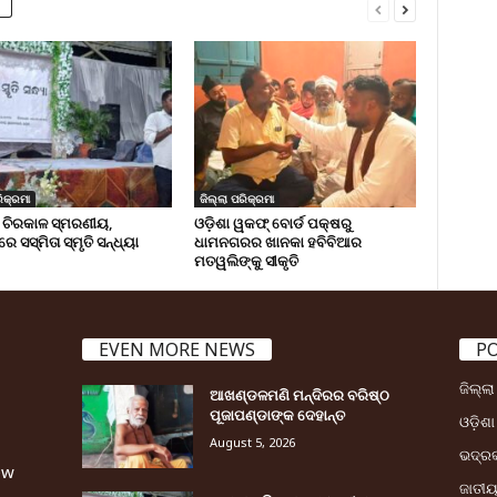
ିକ୍ରମା
ଜିଲ୍ଲା ପରିକ୍ରମା
 ଚିରକାଳ ସ୍ମରଣୀୟ,
ଓଡ଼ିଶା ୱକଫ୍ ବୋର୍ଡ ପକ୍ଷରୁ
ରେ ସସ୍ମିତା ସ୍ମୃତି ସନ୍ଧ୍ୟା
ଧାମନଗରର ଖାନକା ହବିବିଆର
ମତୱଲିଙ୍କୁ ସୀକୃତି
EVEN MORE NEWS
P
ଜିଲ୍ଲ
ଆଖଣ୍ଡଳମଣି ମନ୍ଦିରର ବରିଷ୍ଠ
ପୂଜାପଣ୍ଡାଙ୍କ ଦେହାନ୍ତ
ଓଡ଼ିଶା
August 5, 2026
ଭଦ୍ର
ew
ଜାତୀ