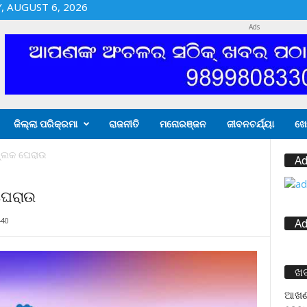
 AUGUST 6, 2026
Ads
ଜିଲ୍ଲା ପରିକ୍ରମା
ରାଜନୀତି
ମନୋରଞ୍ଜନ
ଜୀବନଚର୍ଯ୍ୟା
ଖେ
 ବ୍ଲକ ଘେରାଉ
Ad
 ଘେରାଉ
440
Ad
ଖ
ଆଖଣ୍