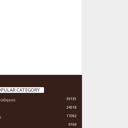
OPULAR CATEGORY
39135
ା ପରିକ୍ରମା
24318
17092
କ
9169
ୟ