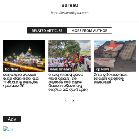
Bureau
https://www.odiapua.com
RELATED ARTICLES
MORE FROM AUTHOR
Top News
ଜିଲ୍ଲା ପରିକ୍ରମା
Top News
ରତ୍ନଭଣ୍ଡାର ସଂରକ୍ଷଣ
ଦ ବେଲ୍ ଓମେନସ୍ କ୍ଲବର
ବିମାନ ଦୁର୍ଘଟଣାରେ ପ୍ରାଣ
କାର୍ଯ୍ୟ ଶୀଘ୍ର ସାରିବା ପାଇଁ
ନିଆରା ପ୍ରୟାସ : ରଜ
ହରାଇଥିବା ବ୍ୟକ୍ତିଙ୍କୁ
ଏ.ଏସ୍.ଆଇ.କୁ ଶ୍ରୀମନ୍ଦିର
ଉତ୍ସବରେ ବସ୍ତି ଅଞ୍ଚଳ
ଶ୍ରଦ୍ଧାଞ୍ଜଳି
ପ୍ରଶାସନର ଚିଠି
କିଶୋରୀ ଓ ମହିଳାମାନଙ୍କୁ
ବାଣ୍ଟିଲେ ସାନି ଟ୍ୟାରି ପ୍ୟାଡ୍
Adv