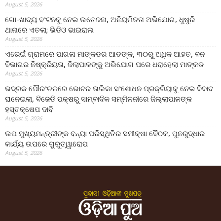
August 5, 2026
ଗୋ-ଖାଦ୍ୟ ବଂଟନକୁ ନେଇ ଉତେଜନା, ଅନିୟମିତତା ଅଭିଯୋଗ, ଧୁଷୁରି
ଥାନାରେ ଏତଲା; ଭିଡିଓ ଭାଇରାଲ
August 5, 2026
ଏରେଇଁ ଗ୍ରାମରେ ପାଗଳା ମାଙ୍କଡର ଆତଙ୍କ, ୩୦ରୁ ଅଧିକ ଆହତ, ବନ
ବିଭାଗର ନିଷ୍କ୍ରିୟତା, ଜିଲାପାଳଙ୍କୁ ଅଭିଯୋଗ ପରେ ଧରାହେଲା ମାଙ୍କଡ
August 5, 2026
ଭଦ୍ରକ ପୌରଂଚଳରେ ଭୋଟର ତାଲିକା ସଂଶୋଧନ ପ୍ରକ୍ରିୟାକୁ ନେଇ ବିବାଦ
ଘନେଇଲା, ବିଜେଡି ପକ୍ଷରୁ ସାମ୍ବାଦିକ ସମ୍ମିଳନୀରେ ଜିଲ୍ଲାପାଳଙ୍କ
ହସ୍ତକ୍ଷେପ ଦାବି
August 5, 2026
ଉପ ମୁଖ୍ୟମନ୍ତ୍ରୀଙ୍କ ବନ୍ୟା ପରିସ୍ଥିତିର ସମୀକ୍ଷା ବୈଠକ, ପୁନରୁଦ୍ଧାର
କାର୍ଯ୍ୟ ଉପରେ ଗୁରୁତ୍ୱାରୋପ
August 5, 2026