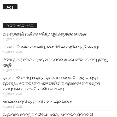
Ads
ଖବର ଏବେ ଏବେ
ଆଖଣ୍ଡଳମଣି ମନ୍ଦିରର ବରିଷ୍ଠ ପୂଜାପଣ୍ଡାଙ୍କ ଦେହାନ୍ତ
August 5, 2026
କଳାକାର ଚିରକାଳ ସ୍ମରଣୀୟ, କଳାତୀର୍ଥରେ ସସ୍ମିତା ସ୍ମୃତି ସନ୍ଧ୍ୟା
August 5, 2026
ଓଡ଼ିଶା ୱକଫ୍ ବୋର୍ଡ ପକ୍ଷରୁ ଧାମନଗରର ଖାନକା ହବିବିଆର ମତୱଲିଙ୍କୁ
ସୀକୃତି
August 5, 2026
ରାଜ୍ୟର ୯ଟି ଜାତୀୟ ଓ ରାଜ୍ୟ ରାଜପଥରେ କଡ଼ାକଡ଼ି ହେଲା ଇ-ଚାଲାଣ
ବ୍ୟବସ୍ଥା, ଇେଂଟଲିଜେଂଟ ଏନଫୋର୍ସମେଂଟ ମ୍ୟାନେଜମେଂଟ ସିଷ୍ଟମ
ମାଧ୍ୟମରେ ସ୍ୱୟଂଚାଳିତ ଜରିମାନା ଆଦାୟ
August 5, 2026
ଧାମରାରେ ଚୋରୀ ବ୍ୟାଟେରୀ ସହ ୨ ଚୋର ଗିରଫ
August 5, 2026
ବନ୍ୟାପରେ ଗେଙ୍ଗୁଟି ନଦୀବନ୍ଧ ଧସିଲା, ଆତଙ୍କିତ ଗ୍ରାମବାସୀ