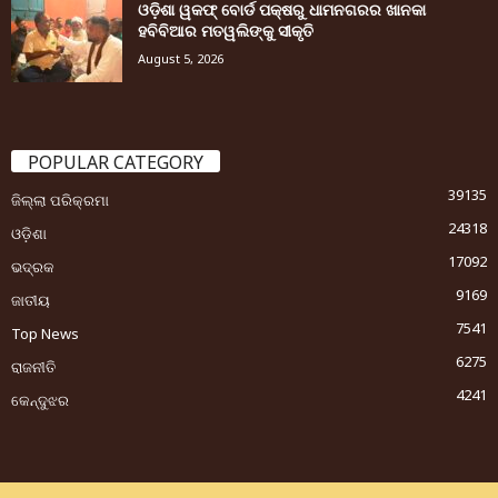
ଓଡ଼ିଶା ୱକଫ୍ ବୋର୍ଡ ପକ୍ଷରୁ ଧାମନଗରର ଖାନକା
ହବିବିଆର ମତୱଲିଙ୍କୁ ସୀକୃତି
August 5, 2026
POPULAR CATEGORY
39135
ଜିଲ୍ଲା ପରିକ୍ରମା
24318
ଓଡ଼ିଶା
17092
ଭଦ୍ରକ
9169
ଜାତୀୟ
7541
Top News
6275
ରାଜନୀତି
4241
କେନ୍ଦୁଝର