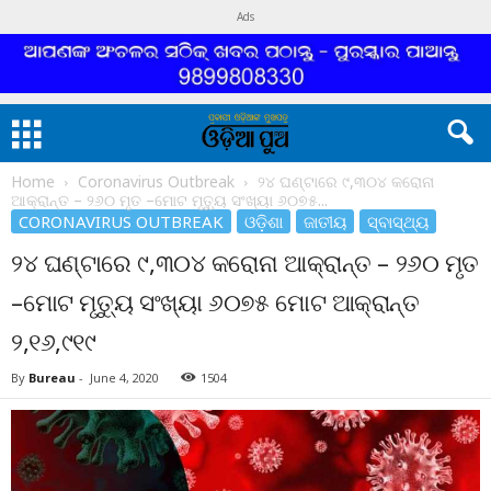
Ads
Home
Coronavirus Outbreak
୨୪ ଘଣ୍ଟାରେ ୯,୩୦୪ କରୋନା
ଆକ୍ରାନ୍ତ – ୨୬୦ ମୃତ –ମୋଟ ମୃତ୍ୟୁ ସଂଖ୍ୟା ୬୦୭୫...
CORONAVIRUS OUTBREAK
ଓଡ଼ିଶା
ଜାତୀୟ
ସ୍ବାସ୍ଥ୍ୟ
୨୪ ଘଣ୍ଟାରେ ୯,୩୦୪ କରୋନା ଆକ୍ରାନ୍ତ – ୨୬୦ ମୃତ
–ମୋଟ ମୃତ୍ୟୁ ସଂଖ୍ୟା ୬୦୭୫ ମୋଟ ଆକ୍ରାନ୍ତ
୨,୧୬,୯୧୯
By
Bureau
-
June 4, 2020
1504