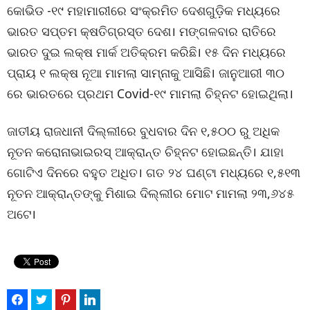
କୋଭିଡ -୧୯ ମହାମାରୀରେ ସଂକ୍ରମିତ ଦେଶଗୁଡ଼ିକ ମଧ୍ୟରେ
ଭାରତ ସପ୍ତମ କ୍ଷତିଗ୍ରସ୍ତ ଦେଶ। ମଙ୍ଗଳବାର ରାତିରେ
ଭାରତ ଦୁଇ ଲକ୍ଷ ମାର୍କ ଅତିକ୍ରମ କରିଛି। ୧୫ ଦିନ ମଧ୍ୟରେ
ପ୍ରାୟ ୧ ଲକ୍ଷ ନୂଆ ମାମଲା ସାମ୍ନାକୁ ଆସିଛି। ଜାନୁଆରୀ ୩୦
ରେ ଭାରତରେ ପ୍ରଥମ Covid-୧୯ ମାମଲା ଚିହ୍ନଟ ହୋଇଥିଲା।
ଜାତୀୟ ରାଜଧାନୀ ଦିଲ୍ଲୀରେ ବୁଧବାର ଦିନ ୧,୫୦୦ ରୁ ଅଧିକ
ନୂତନ କରୋନାଭାଇରସ୍ ଆକ୍ରାନ୍ତ ଚିହ୍ନଟ ହୋଇଛନ୍ତି। ଯାହା
ଗୋଟିଏ ଦିନରେ ବହୁତ ଅଧିତ। ଗତ ୨୪ ଘଣ୍ଟା ମଧ୍ୟରେ ୧,୫୧୩
ନୂତନ ଆକ୍ରାନ୍ତଙ୍କୁ ମିଶାଇ ଦିଲ୍ଲୀର ମୋଟ ମାମଲା ୨୩,୬୪୫
ଅଟେ।