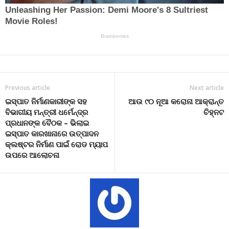
Previous article
Next article
ଇସ୍ପାତ ନିର୍ମାଣକାରୀଙ୍କ ସହ
ଆଉ ୯୦ ନୂଆ କରୋନା ଆକ୍ରାନ୍ତ
ବିଭାଗୀୟ ମନ୍ତ୍ରୀ ଧର୍ମେନ୍ଦ୍ର
ଚିହ୍ନଟ
ପ୍ରଧାନଙ୍କ ବୈଠକ – ଭିଲାଇ
ଇସ୍ପାତ କାରଖାନାରେ ଉତ୍ପାଦନ
କ୍ଲଷ୍ଟର ନିର୍ମାଣ ପାଇଁ ରୋଡ ମ୍ୟାପ
ଉପରେ ଆଲୋଚନା