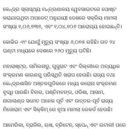
କେନ୍ଦ୍ର ସ୍ଲାସ୍ଥ୍ୟ ମନ୍ତ୍ରଣାଳୟ ୱେବସାଇଟରେ ପୋଷ୍ଟ
କରାଯାଇଥିବା ଅପଡେଟ୍ ଅନୁଯାୟୀ ଦେଶରେ ସକ୍ରିୟ ମାମଲା
ସଂଖ୍ୟା ୧,୦୬,୭୩୭, ଏବଂ ୧,୦୪,୧୦୬ ଆରୋଗ୍ୟ ହୋଇଛନ୍ତି।
କୋଭିଡ -୧୯ ଯୋଗୁଁ ମୃତ୍ୟୁ ସଂଖ୍ୟା ୬,୦୭୫ ରହିଛି। ଗତ ୨୪
ଘଣ୍ଟା ମଧ୍ୟରେ ଦେଶରେ ୨୬୦ ମୃତ୍ୟୁ ଘଟିଛି।
ମହାରାଷ୍ଟ୍ର, ତାମିଲନାଡୁ, ଗୁଜୁରାଟ ଏବଂ ଦିଲ୍ଲୀରେ ଅତ୍ୟଧିକ
ସଂକ୍ରମଣ କାରଣରୁ ପରିସ୍ଥିତି ଖରାପ ହେଉଛି। ରାଜ୍ୟ ତଥା
କେନ୍ଦ୍ରଶାସିତ ଅଞ୍ଚଳଗୁଡିକରେ ମଧ୍ୟ କରୋନା ସଂକ୍ରମଣ
ବୃଦ୍ଧି ପାଉଛି। ବିହାର, ପଶ୍ଚିମବଙ୍ଗ, ଓଡିଶା, ଆସାମ,
ନାଗାଲାଣ୍ଡ ସମେତ ଅନେକ ପୂର୍ବ ଏବଂ ଉତ୍ତର-ପୂର୍ବ ରାଜ୍ୟ
ମିଜୋରାମ ଏବଂ ସିକ୍କିମ୍ ରେ ନୂଆ ମାମଲା ରେକର୍ଡ ହେଉଛି।
ଆମେରିକା, ବ୍ରାଜିଲ, ଋଷ, ବ୍ରିଟେନ, ସ୍ପେନ୍ ଏବଂ ଇଟାଲୀ ପରେ