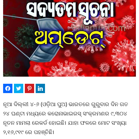
ନୂଆ ଦିଲ୍ଲୀ ୪-୬ (ଓଡ଼ିଆ ପୁଅ) ଭାରତରେ ଗୁରୁବାର ଦିନ ଗତ
୨୪ ଘଣ୍ଟା ମଧ୍ୟରେ କରୋନାଭାଇରସ୍ ସଂକ୍ରମଣର ୯,୩୦୪
ନୂତନ ମାମଲା ରେକର୍ଡ ହୋଇଛି। ଯାହା ଫଳରେ ମୋଟ ସଂଖ୍ୟା
୨,୧୬,୯୧୯ ରେ ପହଞ୍ଚିଛି।