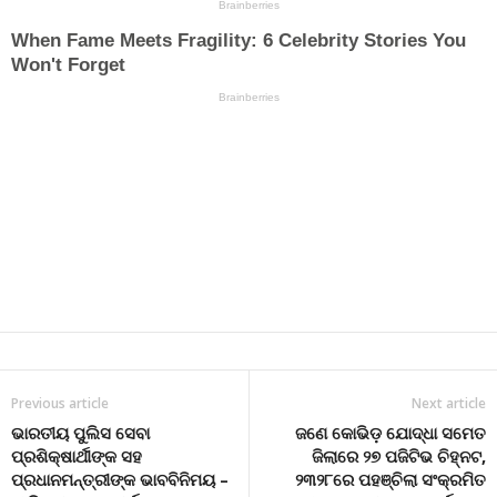
Previous article
Next article
ଭାରତୀୟ ପୁଲିସ ସେବା
ଜଣେ କୋଭିଡ଼ ଯୋଦ୍ଧା ସମେତ
ପ୍ରଶିକ୍ଷାର୍ଥୀଙ୍କ ସହ
ଜିଲାରେ ୨୭ ପଜିଟିଭ ଚିହ୍ନଟ,
ପ୍ରଧାନମନ୍ତ୍ରୀଙ୍କ ଭାବବିନିମୟ –
୨୩୨୮ରେ ପହଞ୍ଚିଲା ସଂକ୍ରମିତ