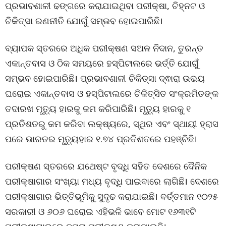
ପ୍ରଭାବଶାଳୀ ଢଙ୍ଗରେ କରାଯାଇଥିବା ପରୀକ୍ଷା, ଚିହ୍ନଟ ଓ
ଚିକିତ୍ସା ରଣନୀତି ଯୋଗୁଁ ସମ୍ଭବ ହୋଇପାରିଛି।
ବ୍ୟାପକ ସ୍ତରରେ ଅଧିକ ପରୀକ୍ଷଣ ସଅଳ ନିଦାନ, ତୁରନ୍ତ
ଏକାନ୍ତବାସ ଓ ଠିକ ସମୟରେ ହସ୍ପିଟାଲରେ ଭର୍ତ୍ତି ଯୋଗୁଁ
ସମ୍ଭବ ହୋଇପାରିଛି। ପ୍ରଭାବଶାଳୀ ଚିକିତ୍ସା ଦ୍ଵାରା ଉଭୟ
ଘରୋଇ ଏକାନ୍ତବାସ ଓ ହସ୍ପିଟାଲରେ ଚିକିତ୍ସିତ ସଂକ୍ରମିତଙ୍କ
ତଦାରଖ ମୃତ୍ୟୁ ହାରକୁ କମ କରିପାରିଛି। ମୃତ୍ୟୁ ହାରକୁ ୧
ପ୍ରତିଶତରୁ କମ କରିବା ଲକ୍ଷ୍ୟରେ, ସ୍ଥିର ଏବଂ ସ୍ଥାୟୀ ହ୍ରାସ
ପରେ ଭାରତର ମୃତ୍ୟୁହାର ୧.୭୪ ପ୍ରତିଶତରେ ପହଞ୍ଚିଛି।
ପରୀକ୍ଷଣ ସ୍ତରରେ ଯଥେଷ୍ଟ ବୃଦ୍ଧି ସହିତ ଦେଶରେ ଦୈନିକ
ପରୀକ୍ଷାଗାର ସଂଖ୍ୟା ମଧ୍ୟ ବୃଦ୍ଧି ପାଇବାରେ ଲାଗିଛି। ଦେଶରେ
ପରୀକ୍ଷାଗାର ଭିତ୍ତିଭୂମିକୁ ସୁଦୃଢ କରାଯାଇଛି। ବର୍ତ୍ତମାନ ୧୦୨୫
ସରକାରୀ ଓ ୬୦୬ ଘରୋଇ ଏହିଭଳି ଭାବେ ମୋଟ ୧୬୩୧ଟି