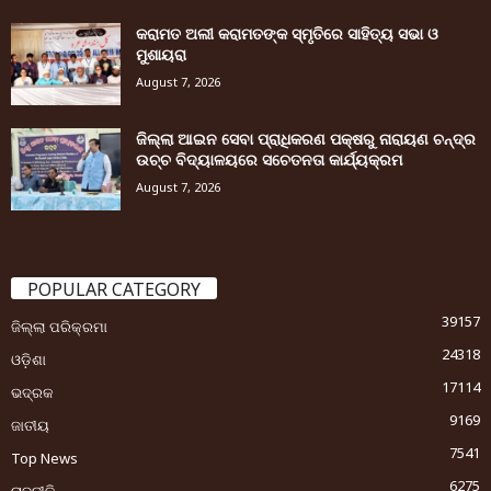
କରାମତ ଅଲୀ କରାମତଙ୍କ ସ୍ମୃତିରେ ସାହିତ୍ୟ ସଭା ଓ
ମୁଶାୟରା
August 7, 2026
ଜିଲ୍ଲା ଆଇନ ସେବା ପ୍ରାଧିକରଣ ପକ୍ଷରୁ ନାରାୟଣ ଚନ୍ଦ୍ର
ଉଚ୍ଚ ବିଦ୍ୟାଳୟରେ ସଚେତନତା କାର୍ଯ୍ୟକ୍ରମ
August 7, 2026
POPULAR CATEGORY
39157
ଜିଲ୍ଲା ପରିକ୍ରମା
24318
ଓଡ଼ିଶା
17114
ଭଦ୍ରକ
9169
ଜାତୀୟ
7541
Top News
6275
ରାଜନୀତି