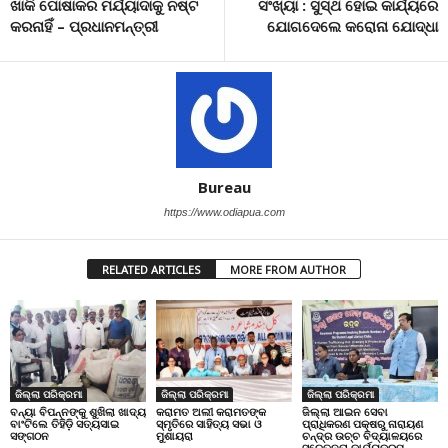
ଖାକି ପୋଷାକର ମର୍ଯ୍ୟାଦାକୁ ନଷ୍ଟ
ସଂଖ୍ୟା : ସୁସ୍ଥ ହୋଇ କାର୍ଯ୍ୟରେ
କରନାହିଁ – ପ୍ରଧାନମନ୍ତ୍ରୀ
ଯୋଗଦେଲେ କରୋନା ଯୋଦ୍ଧା
Bureau
https://www.odiapua.com
RELATED ARTICLES
MORE FROM AUTHOR
ଜିଲ୍ଲା ପରିକ୍ରମା
ଜିଲ୍ଲା ପରିକ୍ରମା
ଜିଲ୍ଲା ପରିକ୍ରମା
ବନ୍ୟା ବିପନ୍ନଙ୍କୁ ଶୁଖିଲା ଖାଦ୍ୟ
କରାମତ ଅଲୀ କରାମତଙ୍କ
ଜିଲ୍ଲା ଆଇନ ସେବା
ବାଂଟିଲେ ତିହିଡି଼ ସତ୍ୟସାଇ
ସ୍ମୃତିରେ ସାହିତ୍ୟ ସଭା ଓ
ପ୍ରାଧିକରଣ ପକ୍ଷରୁ ନାରାୟଣ
ସଙ୍ଗଠନ
ମୁଶାୟରା
ଚନ୍ଦ୍ର ଉଚ୍ଚ ବିଦ୍ୟାଳୟରେ
ସଚେତନତା କାର୍ଯ୍ୟକ୍ରମ