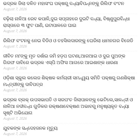
ଭଦ୍ରକ ଜିଲା ଦଳିତ ମହାସଂଘ ପକ୍ଷରୁ ବନ୍ୟାବିପନ୍ନଙ୍କୁ ରିଲିଫ ବଂଟନ
August 7, 2026
ବଢ଼ିଲା ନାଳିଆ ରେବ କପାଳି,ଦୁଇ ସପ୍ତାହରେ ଦୁଇଟି ବନ୍ୟା, ବିଷ୍ଣୁପୁରବିନ୍ଧା
ରାସ୍ତାରେ ୩ ଫୁଟ ପାଣି, ଇଟାପାଳରେ ଘାଇ
August 7, 2026
ରିଲିଫ ବଂଟନକୁ ନେଇ ବିଡିଓ ଓ ତହସିଲଦାରଙ୍କୁ ଘେରିଲା ଧାମନଗର ବିଜେଡି
August 7, 2026
ଜୀବିତ ମା’ଙ୍କୁ ମୃତ ଦର୍ଶାଇ ଜମି ହଡ଼ପ ଘଟଣା,ଆରଆଇ ଓ ଦୁଇ ପୁଅଙ୍କ
ଗିରଫ ଦାବିରେ ଭଦ୍ରକ ଏସ୍‌ପି ଅଫିସ ଆଗରେ ଆଇଶାଙ୍କ ଧାରଣା
August 7, 2026
ଓଡ଼ିଶା ସ୍କୁଲ କଲେଜ ଶିକ୍ଷକ କର୍ମଚାରୀ ସମନ୍ୱୟ ସମିତି ପକ୍ଷରୁ ଗଣଶିକ୍ଷା
ମନ୍ତ୍ରୀଙ୍କୁ ଦାବିପତ୍ର
August 7, 2026
ଭଦ୍ରକ ବ୍ଲକ୍ ଉପସଭାପତି ଓ ସରପଂଚ ଜିଲାପାଳଙ୍କୁ ଭେଟିଲେ,ସାଳନ୍ଦୀ ଓ
ନାଳିଆ ନଦୀବନ୍ଧ ଗୁଡିକର ରକ୍ଷଣାବେକ୍ଷଣ ଅଭାବରୁ ମନୁଷ୍ୟକୃତ ବନ୍ୟା
ସୃଷ୍ଟି ଅଭିଯୋଗ
August 7, 2026
ଯୁବକଙ୍କ ସନ୍ଦେହଜନକ ମୃତ୍ୟୁ
August 7, 2026