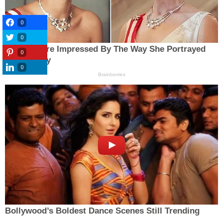
0
0
0
0