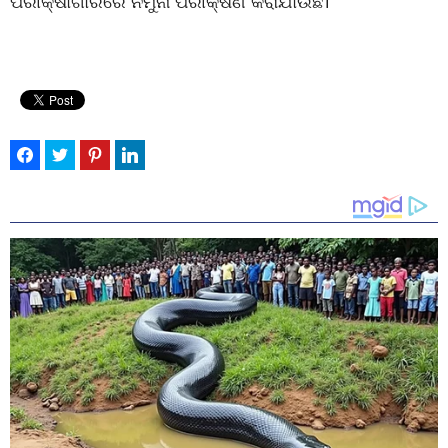
ପରୀକ୍ଷାଗାରରେ ନମୁନା ପରୀକ୍ଷଣ କରାଯାଉଛି।