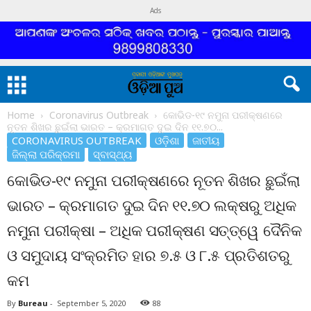
Ads
Home
Coronavirus Outbreak
କୋଭିଡ-୧୯ ନମୁନା ପରୀକ୍ଷଣରେ
ନୂତନ ଶିଖର ଛୁଇଁଲା ଭାରତ – କ୍ରମାଗତ ଦୁଇ ଦିନ ୧୧.୭୦...
CORONAVIRUS OUTBREAK
ଓଡ଼ିଶା
ଜାତୀୟ
ଜିଲ୍ଲା ପରିକ୍ରମା
ସ୍ବାସ୍ଥ୍ୟ
କୋଭିଡ-୧୯ ନମୁନା ପରୀକ୍ଷଣରେ ନୂତନ ଶିଖର ଛୁଇଁଲା
ଭାରତ – କ୍ରମାଗତ ଦୁଇ ଦିନ ୧୧.୭୦ ଲକ୍ଷରୁ ଅଧିକ
ନମୁନା ପରୀକ୍ଷା – ଅଧିକ ପରୀକ୍ଷଣ ସତ୍ତ୍ୱେ ଦୈନିକ
ଓ ସମୁଦାୟ ସଂକ୍ରମିତ ହାର ୭.୫ ଓ ୮.୫ ପ୍ରତିଶତରୁ
କମ
By
Bureau
-
September 5, 2020
88