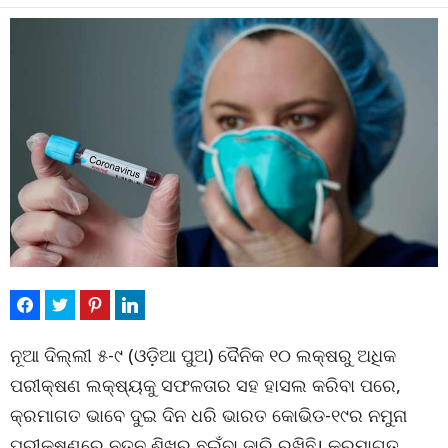
ନୂଆ ଦିଲ୍ଲୀ ୫-୯ (ଓଡ଼ିଆ ପୁଅ) ଦୈନିକ ୧୦ ଲକ୍ଷରୁ ଅଧିକ
ପରୀକ୍ଷଣ ଲକ୍ଷ୍ୟକୁ ସଫଳତାର ସହ ହାସଲ କରିବା ପରେ,
କ୍ରମାଗତ ଭାବେ ଦୁଇ ଦିନ ଧରି ଭାରତ କୋଭିଡ-୧୯ର ନମୁନା
ପରୀକ୍ଷଣରେ ନୂତନ ଶିଖର ଛୁଇଁବା ଜାରି ରଖିଛି। କ୍ରମାଗତ