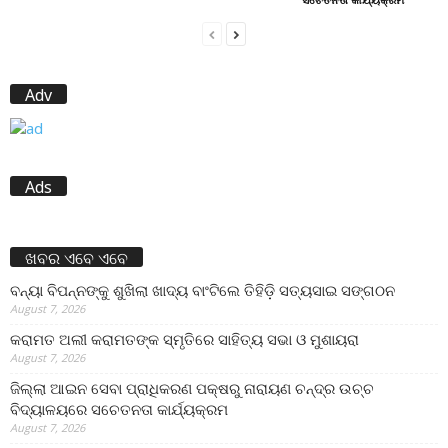
Adv
Ads
ଖବର ଏବେ ଏବେ
ବନ୍ୟା ବିପନ୍ନଙ୍କୁ ଶୁଖିଲା ଖାଦ୍ୟ ବାଂଟିଲେ ତିହିଡି଼ ସତ୍ୟସାଇ ସଙ୍ଗଠନ
August 7, 2026
କରାମତ ଅଲୀ କରାମତଙ୍କ ସ୍ମୃତିରେ ସାହିତ୍ୟ ସଭା ଓ ମୁଶାୟରା
August 7, 2026
ଜିଲ୍ଲା ଆଇନ ସେବା ପ୍ରାଧିକରଣ ପକ୍ଷରୁ ନାରାୟଣ ଚନ୍ଦ୍ର ଉଚ୍ଚ
ବିଦ୍ୟାଳୟରେ ସଚେତନତା କାର୍ଯ୍ୟକ୍ରମ
August 7, 2026