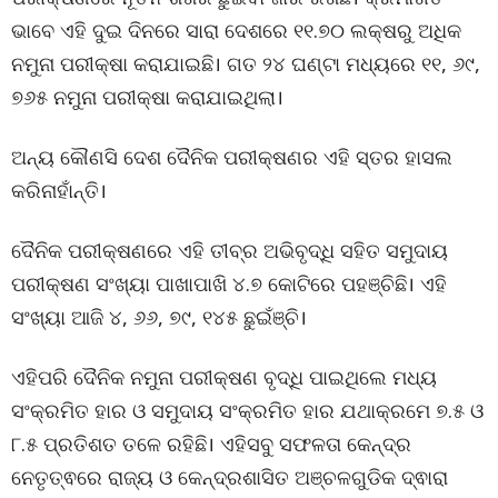
ଭାବେ ଏହି ଦୁଇ ଦିନରେ ସାରା ଦେଶରେ ୧୧.୭୦ ଲକ୍ଷରୁ ଅଧିକ
ନମୁନା ପରୀକ୍ଷା କରାଯାଇଛି। ଗତ ୨୪ ଘଣ୍ଟା ମଧ୍ୟରେ ୧୧, ୬୯,
୭୬୫ ନମୁନା ପରୀକ୍ଷା କରାଯାଇଥିଲା।
ଅନ୍ୟ କୌଣସି ଦେଶ ଦୈନିକ ପରୀକ୍ଷଣର ଏହି ସ୍ତର ହାସଲ
କରିନାହାଁନ୍ତି।
ଦୈନିକ ପରୀକ୍ଷଣରେ ଏହି ତୀବ୍ର ଅଭିବୃଦ୍ଧି ସହିତ ସମୁଦାୟ
ପରୀକ୍ଷଣ ସଂଖ୍ୟା ପାଖାପାଖି ୪.୭ କୋଟିରେ ପହଞ୍ଚିଛି। ଏହି
ସଂଖ୍ୟା ଆଜି ୪, ୬୬, ୭୯, ୧୪୫ ଛୁଇଁଞ୍ଚି।
ଏହିପରି ଦୈନିକ ନମୁନା ପରୀକ୍ଷଣ ବୃଦ୍ଧି ପାଇଥିଲେ ମଧ୍ୟ
ସଂକ୍ରମିତ ହାର ଓ ସମୁଦାୟ ସଂକ୍ରମିତ ହାର ଯଥାକ୍ରମେ ୭.୫ ଓ
୮.୫ ପ୍ରତିଶତ ତଳେ ରହିଛି। ଏହିସବୁ ସଫଳତା କେନ୍ଦ୍ର
ନେତୃତ୍ଵରେ ରାଜ୍ୟ ଓ କେନ୍ଦ୍ରଶାସିତ ଅଞ୍ଚଳଗୁଡିକ ଦ୍ଵାରା