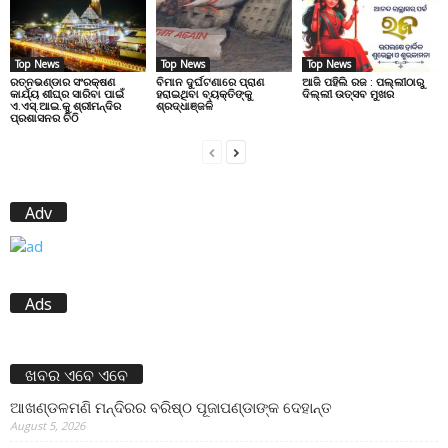
Top News
Top News
Top News
ରତ୍ନଭଣ୍ଡାର ସଂରକ୍ଷଣ
ବିମାନ ଦୁର୍ଘଟଣାରେ ପ୍ରାଣ
ଆଜି ପହିଲି ରଜ : ପଲ୍ଲୀଠାରୁ
କାର୍ଯ୍ୟ ଶୀଘ୍ର ସାରିବା ପାଇଁ
ହରାଇଥିବା ବ୍ୟକ୍ତିଙ୍କୁ
ଦିଲ୍ଲୀ ଉତ୍ସବ ମୁଖର
ଏ.ଏସ୍.ଆଇ.କୁ ଶ୍ରୀମନ୍ଦିର
ଶ୍ରଦ୍ଧାଞ୍ଜଳି
ପ୍ରଶାସନର ଚିଠି
Adv
Ads
ଖବର ଏବେ ଏବେ
ଆଖଣ୍ଡଳମଣି ମନ୍ଦିରର ବରିଷ୍ଠ ପୂଜାପଣ୍ଡାଙ୍କ ଦେହାନ୍ତ
August 5, 2026