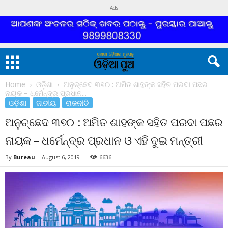
Ads
Home
ଓଡ଼ିଶା
ଅନୁଚ୍ଛେଦ ୩୭୦ : ଅମିତ ଶାହଙ୍କ ସହିତ ପରଦା ପଛର
ନାୟକ – ଧର୍ମେନ୍ଦ୍ର ପ୍ରଧାନ...
ଓଡ଼ିଶା
ଜାତୀୟ
ରାଜନୀତି
ଅନୁଚ୍ଛେଦ ୩୭୦ : ଅମିତ ଶାହଙ୍କ ସହିତ ପରଦା ପଛର
ନାୟକ – ଧର୍ମେନ୍ଦ୍ର ପ୍ରଧାନ ଓ ଏହି ଦୁଇ ମନ୍ତ୍ରୀ
By
Bureau
-
August 6, 2019
6636