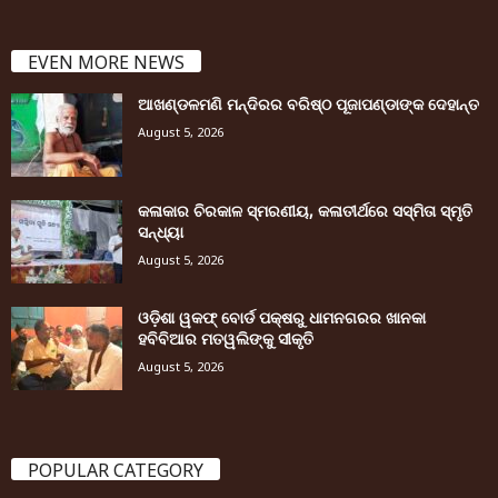
EVEN MORE NEWS
ଆଖଣ୍ଡଳମଣି ମନ୍ଦିରର ବରିଷ୍ଠ ପୂଜାପଣ୍ଡାଙ୍କ ଦେହାନ୍ତ
August 5, 2026
କଳାକାର ଚିରକାଳ ସ୍ମରଣୀୟ, କଳାତୀର୍ଥରେ ସସ୍ମିତା ସ୍ମୃତି
ସନ୍ଧ୍ୟା
August 5, 2026
ଓଡ଼ିଶା ୱକଫ୍ ବୋର୍ଡ ପକ୍ଷରୁ ଧାମନଗରର ଖାନକା
ହବିବିଆର ମତୱଲିଙ୍କୁ ସୀକୃତି
August 5, 2026
POPULAR CATEGORY