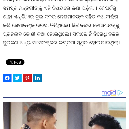
ସମସ୍ତ ମନ୍ତ୍ରୀଙ୍କୁ ଏହି ବିଷୟରେ ଜଣା ପଡ଼ିଲା । ତା’ ପୂର୍ବରୁ
ଶାହା ଏନ୍.ଡି.ଏର ଦୁଇ ଦଳର ନେତାମାନଙ୍କ ସହିତ କଥାବାର୍ତ୍ତା
କରି ସେମାନଙ୍କ ଭରସା ଜିତିଥିଲେ। କିଛି ଦଳର ନେତାମାନଙ୍କୁ
ପ୍ରହଲାଦ ଜୋଶୀ କଥା ହୋଇଥିଲେ। ସକାଳେ ହିଁ ବିରୋଧି ଦଳର
ଦୁଇଜଣ ଅନ୍ୟ ସାଂସଦଙ୍କର ଇସ୍ତପା ସ୍ଥିର ହୋଇଯାଇଥିଲା।