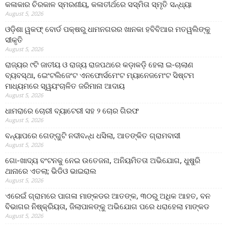
କଳାକାର ଚିରକାଳ ସ୍ମରଣୀୟ, କଳାତୀର୍ଥରେ ସସ୍ମିତା ସ୍ମୃତି ସନ୍ଧ୍ୟା
August 5, 2026
ଓଡ଼ିଶା ୱକଫ୍ ବୋର୍ଡ ପକ୍ଷରୁ ଧାମନଗରର ଖାନକା ହବିବିଆର ମତୱଲିଙ୍କୁ
ସୀକୃତି
August 5, 2026
ରାଜ୍ୟର ୯ଟି ଜାତୀୟ ଓ ରାଜ୍ୟ ରାଜପଥରେ କଡ଼ାକଡ଼ି ହେଲା ଇ-ଚାଲାଣ
ବ୍ୟବସ୍ଥା, ଇେଂଟଲିଜେଂଟ ଏନଫୋର୍ସମେଂଟ ମ୍ୟାନେଜମେଂଟ ସିଷ୍ଟମ
ମାଧ୍ୟମରେ ସ୍ୱୟଂଚାଳିତ ଜରିମାନା ଆଦାୟ
August 5, 2026
ଧାମରାରେ ଚୋରୀ ବ୍ୟାଟେରୀ ସହ ୨ ଚୋର ଗିରଫ
August 5, 2026
ବନ୍ୟାପରେ ଗେଙ୍ଗୁଟି ନଦୀବନ୍ଧ ଧସିଲା, ଆତଙ୍କିତ ଗ୍ରାମବାସୀ
August 5, 2026
ଗୋ-ଖାଦ୍ୟ ବଂଟନକୁ ନେଇ ଉତେଜନା, ଅନିୟମିତତା ଅଭିଯୋଗ, ଧୁଷୁରି
ଥାନାରେ ଏତଲା; ଭିଡିଓ ଭାଇରାଲ
August 5, 2026
ଏରେଇଁ ଗ୍ରାମରେ ପାଗଳା ମାଙ୍କଡର ଆତଙ୍କ, ୩୦ରୁ ଅଧିକ ଆହତ, ବନ
ବିଭାଗର ନିଷ୍କ୍ରିୟତା, ଜିଲାପାଳଙ୍କୁ ଅଭିଯୋଗ ପରେ ଧରାହେଲା ମାଙ୍କଡ
August 5, 2026