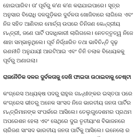
ହୋଇପାରିବ। ତା’ ପୂର୍ବରୁ କ’ଣ କ’ଣ କରାଯାଇପାରେ। ସୂତ୍ର
ଅନୁସାର ବିରୋଧି ଦଳଗୁଡ଼ିକର ଦୁର୍ବଳତା ଖୋଜିବାରେ ଲାଗିଲେ ଏବଂ
ନିଜ ସହିତ ଆଣିବାର ମୋର୍ଚ୍ଚା ଉପରେ ତିନିଜଣ କେନ୍ଦ୍ରୀୟ
ମନ୍ତ୍ରୀ, ଜଣେ ପାର୍ଟି ପଦାଧିକାରୀ ଲାଗିଗଲେ। ନେତତ୍ତୃତ୍ୱ ନିଜେ
ଶାହା ସମ୍ଭାଳୁଥିଲେ। ପୂର୍ବ ନିର୍ଦ୍ଧାରିତ ତଥା ଭାବିଚିନ୍ତି ଦୃଢ଼
ରଣନୀତି ଅନୁଯାୟୀ ଆରଟିଆଇ ଏବଂ ତିନି ତଲାକ ବିଧେୟକକୁ
ପୂର୍ବରୁ ଅଣାଗଲା।
ରାଜନୈତିକ ଦଳର ଦୁର୍ବଳତାକୁ ଦେଖି ଫାଇଦା ଉଠାଇବାକୁ ଚେଷ୍ଟା
କଂଗ୍ରେସ ଅଧ୍ୟକ୍ଷ ପଦରୁ ରାହୁଲ ଗାନ୍ଧୀଙ୍କର ଇସ୍ତପା ପରେ
କଂଗ୍ରେସ ଭୀତରୁ ଅନେକ ସାଂସଦ ନିଜେ ଭାରତୀୟ ଜନତା ପାର୍ଟିର
ମନ୍ତ୍ରିମାନଙ୍କ ସଂପର୍କରେ ଆସିଲେ। ତେଲୁଗୁଦେଶମର ପ୍ରଥମ
ଅପରେଶନ ହେଲା ଏବଂ ସେଥିରେ ଦୁଇ ତୃତୀୟାଂଶ ବିଭାଜନରେ
ଚାରିଜଣ ସାଂସଦ ଭାରତୀୟ ଜନତା ପାର୍ଟିକୁ ଆସିଲେ। ଇନେଲୋ ର