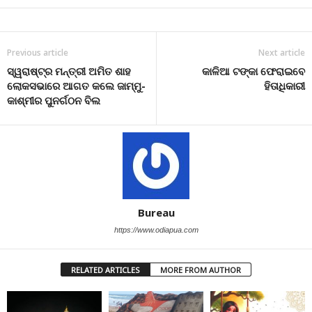
Previous article
Next article
ସ୍ୱରାଷ୍ଟ୍ର ମନ୍ତ୍ରୀ ଅମିତ ଶାହ
କାଳିଆ ଟଙ୍କା ଫେରାଇବେ
ଲୋକସଭାରେ ଆଗତ କଲେ ଜାମ୍ମୁ-
ହିତାଧିକାରୀ
କାଶ୍ମୀର ପୁନର୍ଗଠନ ବିଲ
Bureau
https://www.odiapua.com
RELATED ARTICLES
MORE FROM AUTHOR