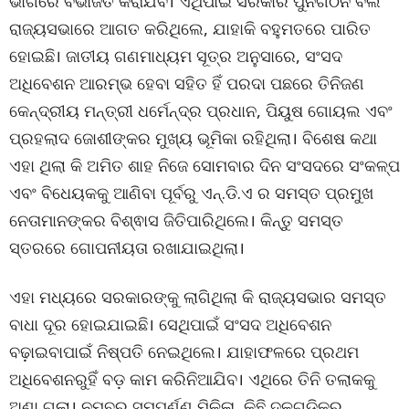
ଭାଗରେ ବିଭାଜିତ କରାଯିବ। ଏଥିପାଇଁ ସରକାର ପୁନର୍ଗଠନ ବିଲ
ରାଜ୍ୟସଭାରେ ଆଗତ କରିଥିଲେ, ଯାହାକି ବହୁମତରେ ପାରିତ
ହୋଇଛି। ଜାତୀୟ ଗଣମାଧ୍ୟମ ସୂତ୍ର ଅନୁସାରେ, ସଂସଦ
ଅଧିବେଶନ ଆରମ୍ଭ ହେବା ସହିତ ହିଁ ପରଦା ପଛରେ ତିନିଜଣ
କେନ୍ଦ୍ରୀୟ ମନ୍ତ୍ରୀ ଧର୍ମେନ୍ଦ୍ର ପ୍ରଧାନ, ପିୟୁଷ ଗୋୟଲ ଏବଂ
ପ୍ରହଲାଦ ଜୋଶୀଙ୍କର ମୁଖ୍ୟ ଭୂମିକା ରହିଥିଲା। ବିଶେଷ କଥା
ଏହା ଥିଲା କି ଅମିତ ଶାହ ନିଜେ ସୋମବାର ଦିନ ସଂସଦରେ ସଂକଳ୍ପ
ଏବଂ ବିଧେୟକକୁ ଆଣିବା ପୂର୍ବରୁ ଏନ୍.ଡି.ଏ ର ସମସ୍ତ ପ୍ରମୁଖ
ନେତାମାନଙ୍କର ବିଶ୍ଵାସ ଜିତିପାରିଥିଲେ। କିନ୍ତୁ ସମସ୍ତ
ସ୍ତରରେ ଗୋପନୀୟତା ରଖାଯାଇଥିଲା।
ଏହା ମଧ୍ୟରେ ସରକାରଙ୍କୁ ଲାଗିଥିଲା କି ରାଜ୍ୟସଭାର ସମସ୍ତ
ବାଧା ଦୂର ହୋଇଯାଇଛି। ସେଥିପାଇଁ ସଂସଦ ଅଧିବେଶନ
ବଢ଼ାଇବାପାଇଁ ନିଷ୍ପତି ନେଇଥିଲେ। ଯାହାଫଳରେ ପ୍ରଥମ
ଅଧିବେଶନରୁହିଁ ବଡ଼ କାମ କରିନିଆଯିବ। ଏଥିରେ ତିନି ତଲାକକୁ
ଅଣା ଗଲା। ନମ୍ବର ସମ୍ପୂର୍ଣ୍ଣ ମିଳିଳା, କିଛି ଦଳଗୁଡ଼ିକର