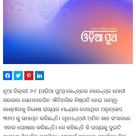
ନୂଆ ଦିଲ୍ଲୀ ୬-୮ (ଓଡ଼ିଆ ପୁଅ) କେନ୍ଦ୍ରର ନରେନ୍ଦ୍ର ମୋଦୀ
ସରକାର ସୋମବାରଦିନ ଐତିହାସିକ ନିଷ୍ପତି ନେଇ ଜାମ୍ମୁ-
କାଶ୍ମୀରକୁ ବିଶେଷ ରାଜ୍ୟର ମାନ୍ୟତା ଦେଉଥିବା ଅନୁଚ୍ଛେଦ
୩୭୦ କୁ ସମାପ୍ତ କରିଛନ୍ତି। ଗୃହମନ୍ତ୍ରୀ ଅମିତ ଶାହ ସଂସଦରେ
ଏହାର ଘୋଷଣା କରିଛନ୍ତି। ସେ କହିଛନ୍ତି କି ରାଜ୍ୟକୁ ଦୁଇଟି