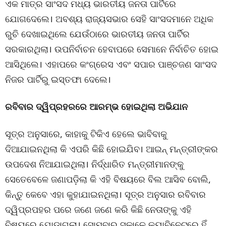
ଏକ ମାତ୍ର ସାଂସଦ ମଧ୍ୟ ଭାରତୀୟ ଜନତା ପାର୍ଟିରେ
ଯୋଗଦେଲେ। ଅବଶ୍ୟ ରାଜ୍ୟସଭାର ସେହି ସାଂସଦମାନେ ଅଧିକ
ରୁଚି ଦେଖାଇଥିଲେ ଯେଉଁଠାରେ ଭାରତୀୟ ଜନତା ପାର୍ଟିର
ସରକାରଥିଲା। ଉପନିର୍ବାଚନ ହେବାପରେ ସେମାନେ ନିର୍ବାଚିତ ହୋଇ
ଆସିଥିଲେ। ଏହାପରେ କଂଗ୍ରେସ ଏବଂ ସପାର ପାଞ୍ଚଜଣ ସାଂସଦ
ନିଜର ପାର୍ଟିରୁ ଇସ୍ତଫା ଦେଲେ।
ରବିବାର ଦ୍ୱିପ୍ରହରରେ ଆରମ୍ଭ ହୋଇଥିଲା ଅଭିଯାନ
ସୂତ୍ର ଅନୁସାରେ, କାହାକୁ ଟିକିଏ ହେଲେ ଭାବିବାକୁ
ଦିଆଯାଇନଥିଲା କି ଏପରି କିଛି ହୋଇଯିବ। ଆଇନ୍ ମନ୍ତ୍ରୀଙ୍କର
ଉପଦେଶ ନିଆଯାଇଥିଲା। ନିର୍ଦ୍ଧାରିତ ମନ୍ତ୍ରୀମାନଙ୍କୁ
ସେତେବେଳେ ଜଣାପଡ଼ିଲା କି ଏହି ବିଷୟରେ ବିଲ ଆସିବ ବୋଲି,
କିନ୍ତୁ କେବେ ଏହା କୁହାଯାଇନଥିଲା। ସୂତ୍ର ଅନୁସାର ରବିବାର
ଦ୍ୱିପ୍ରପହର ପରେ ଜଣେ ଜଣେ କରି କିଛି ନେତାଙ୍କୁ ଏହି
ବିଷୟରେ ଯୋଡ଼ାଗଲା। ସୋମବାର ସକାଳେ କ୍ୟାବିନେଟରେ ହିଁ