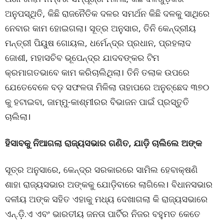
ଅନୁପସ୍ଥିତି, କିଛି ରାଜନୈତିକ ଦଳର ସମର୍ଥନ କିଛି ଦଳକୁ ସାଥିରେ
ନେବାର କାମ ହୋଇଗଲା। ସୂତ୍ର ଅନୁସାର, ତିନି କେନ୍ଦ୍ରୀୟ
ମନ୍ତ୍ରୀ ପିୟୁଷ ଗୋୟଲ, ଧର୍ମେନ୍ଦ୍ର ପ୍ରଧାନ, ପ୍ରହଲାଦ
ଜୋଶୀ, ମହାସଚିବ ଭୂପେନ୍ଦ୍ର ଯାଦବଙ୍କର ଟିମ
କ୍ରମାଗତଭାବେ କାମ କରିଚାଲିଥିଲା। ତିନି ତଲାକ ଉପରେ
ଯେତେବେଳେ ବଡ଼ ସଫଳତା ମିଳିଲା ତାହାପରେ ଅନୁଚ୍ଛେଦ ୩୭୦
କୁ ହଟାଇବା, ଜାମ୍ମୁ-କାଶ୍ମୀରର ବିଭାଜନ ପାଇଁ ପ୍ରସ୍ତୁତି
ଚାଲିଲା।
ହିସାବକୁ ନିଆଗଲା ରାଜ୍ୟସଭାର ଗଣିତ, ଯାଡ଼ି ଚାଲିଲେ ଅଙ୍କ
ସୂତ୍ର ଅନୁସାରେ, କେନ୍ଦ୍ର ସରକାରରେ ସାମିଲ ହେବାକ୍ଷଣି
ଶାହା ରାଜ୍ୟସଭାର ଅଙ୍କକୁ ଯୋଡ଼ିବାରେ ଲାଗିଲେ। ବିଧାନସଭାର
ଦଳୀୟ ଅଙ୍କ ସହିତ ଏହାକୁ ମଧ୍ୟ ଦେଖାଗଲା କି ରାଜ୍ୟସଭାରେ
ଏନ୍.ଡ଼ି.ଏ ଏବଂ ଭାରତୀୟ ଜନତା ପାର୍ଟିର ନିଜର ବହୁମତ କେତେ