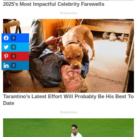
0
0
0
0