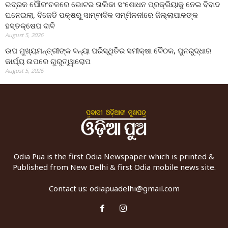
ଭଦ୍ରକ ପୌରଂଚଳରେ ଭୋଟର ତାଲିକା ସଂଶୋଧନ ପ୍ରକ୍ରିୟାକୁ ନେଇ ବିବାଦ
ଘନେଇଲା, ବିଜେଡି ପକ୍ଷରୁ ସାମ୍ବାଦିକ ସମ୍ମିଳନୀରେ ଜିଲ୍ଲାପାଳଙ୍କ
ହସ୍ତକ୍ଷେପ ଦାବି
August 5, 2026
ଉପ ମୁଖ୍ୟମନ୍ତ୍ରୀଙ୍କ ବନ୍ୟା ପରିସ୍ଥିତିର ସମୀକ୍ଷା ବୈଠକ, ପୁନରୁଦ୍ଧାର
କାର୍ଯ୍ୟ ଉପରେ ଗୁରୁତ୍ୱାରୋପ
August 5, 2026
Odia Pua is the first Odia Newspaper which is printed &
Published from New Delhi & first Odia mobile news site.
Contact us:
odiapuadelhi@gmail.com