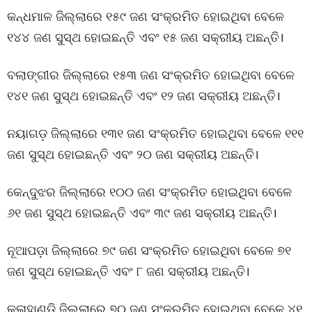
କନ୍ଧମାଳ ଜିଲ୍ଲାରେ ୧୫୯ ଜଣ ସଂକ୍ରମିତ ହୋଇଥିବା ବେଳେ
୧୪୪ ଜଣ ସୁସ୍ଥ ହୋଇଛନ୍ତି ଏବଂ ୧୫ ଜଣ ସକ୍ରୀୟ ଅଛନ୍ତି।
ବଲାଙ୍ଗୀର ଜିଲ୍ଲାରେ ୧୫୩ ଜଣ ସଂକ୍ରମିତ ହୋଇଥିବା ବେଳେ
୧୪୧ ଜଣ ସୁସ୍ଥ ହୋଇଛନ୍ତି ଏବଂ ୧୨ ଜଣ ସକ୍ରୀୟ ଅଛନ୍ତି।
ନୟାଗଡ଼ ଜିଲ୍ଲାରେ ୧୩୧ ଜଣ ସଂକ୍ରମିତ ହୋଇଥିବା ବେଳେ ୧୧୧
ଜଣ ସୁସ୍ଥ ହୋଇଛନ୍ତି ଏବଂ ୨୦ ଜଣ ସକ୍ରୀୟ ଅଛନ୍ତି।
କେନ୍ଦୁଝର ଜିଲ୍ଲାରେ ୧୦୦ ଜଣ ସଂକ୍ରମିତ ହୋଇଥିବା ବେଳେ
୬୧ ଜଣ ସୁସ୍ଥ ହୋଇଛନ୍ତି ଏବଂ ୩୯ ଜଣ ସକ୍ରୀୟ ଅଛନ୍ତି।
ନୂଆପଡ଼ା ଜିଲ୍ଲାରେ ୭୯ ଜଣ ସଂକ୍ରମିତ ହୋଇଥିବା ବେଳେ ୭୧
ଜଣ ସୁସ୍ଥ ହୋଇଛନ୍ତି ଏବଂ ୮ ଜଣ ସକ୍ରୀୟ ଅଛନ୍ତି।
କଳାହାଣ୍ଡି ଜିଲ୍ଲାରେ ୭୦ ଜଣ ସଂକ୍ରମିତ ହୋଇଥିବା ବେଳେ ୪୧