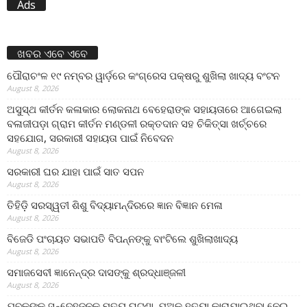
Ads
ଖବର ଏବେ ଏବେ
ପୌରାଚଂଳ ୧୯ ନମ୍ବର ୱାର୍ଡ଼ରେ କଂଗ୍ରେସ ପକ୍ଷରୁ ଶୁଖିଲା ଖାଦ୍ୟ ବଂଟନ
August 8, 2026
ଅସୁସ୍ଥ କୀର୍ତନ କଳାକାର ଲୋକନାଥ ବେହେରାଙ୍କ ସହାୟତାରେ ଆଗେଇଲା
ବଳାଜୀପଡ଼ା ଗ୍ରାମ କୀର୍ତନ ମଣ୍ଡଳୀ ରକ୍ତଦାନ ସହ ଚିକିତ୍ସା ଖର୍ଚ୍ଚରେ
ସହଯୋଗ, ସରକାରୀ ସହାୟତା ପାଇଁ ନିବେଦନ
August 8, 2026
ସରକାରୀ ଘର ଯାହା ପାଇଁ ସାତ ସପନ
August 8, 2026
ତିହିଡି଼ ସରସ୍ୱତୀ ଶିଶୁ ବିଦ୍ୟାମନ୍ଦିରରେ ଜ୍ଞାନ ବିଜ୍ଞାନ ମେଳା
August 8, 2026
ବିଜେଡି ପଂଚାୟତ ସଭାପତି ବିପନ୍ନଙ୍କୁ ବାଂଟିଲେ ଶୁଖିଲାଖାଦ୍ୟ
August 8, 2026
ସମାଜସେବୀ ଜ୍ଞାନେନ୍ଦ୍ର ଦାସଙ୍କୁ ଶ୍ରଦ୍ଧାଞ୍ଜଳୀ
August 8, 2026
ଯୁବକଙ୍କ ସନ୍ଦେହଜନକ ମୃତ୍ୟୁ ଘଟଣା ,ପୁଅକୁ ହତ୍ୟା କାରାଯାଇଥିବା ନେଇ