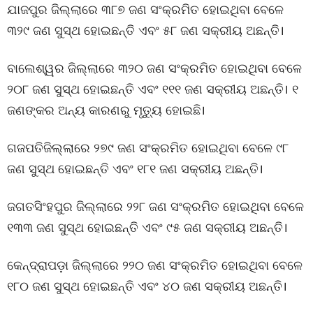
ଯାଜପୁର ଜିଲ୍ଲାରେ ୩୮୭ ଜଣ ସଂକ୍ରମିତ ହୋଇଥିବା ବେଳେ
୩୨୯ ଜଣ ସୁସ୍ଥ ହୋଇଛନ୍ତି ଏବଂ ୫୮ ଜଣ ସକ୍ରୀୟ ଅଛନ୍ତି।
ବାଲେଶ୍ୱର ଜିଲ୍ଲାରେ ୩୨୦ ଜଣ ସଂକ୍ରମିତ ହୋଇଥିବା ବେଳେ
୨୦୮ ଜଣ ସୁସ୍ଥ ହୋଇଛନ୍ତି ଏବଂ ୧୧୧ ଜଣ ସକ୍ରୀୟ ଅଛନ୍ତି। ୧
ଜଣଙ୍କର ଅନ୍ୟ କାରଣରୁ ମୃତ୍ୟୁ ହୋଇଛି।
ଗଜପତିଜିଲ୍ଲାରେ ୨୭୯ ଜଣ ସଂକ୍ରମିତ ହୋଇଥିବା ବେଳେ ୯୮
ଜଣ ସୁସ୍ଥ ହୋଇଛନ୍ତି ଏବଂ ୧୮୧ ଜଣ ସକ୍ରୀୟ ଅଛନ୍ତି।
ଜଗତସିଂହପୁର ଜିଲ୍ଲାରେ ୨୨୮ ଜଣ ସଂକ୍ରମିତ ହୋଇଥିବା ବେଳେ
୧୩୩ ଜଣ ସୁସ୍ଥ ହୋଇଛନ୍ତି ଏବଂ ୯୫ ଜଣ ସକ୍ରୀୟ ଅଛନ୍ତି।
କେନ୍ଦ୍ରାପଡ଼ା ଜିଲ୍ଲାରେ ୨୨୦ ଜଣ ସଂକ୍ରମିତ ହୋଇଥିବା ବେଳେ
୧୮୦ ଜଣ ସୁସ୍ଥ ହୋଇଛନ୍ତି ଏବଂ ୪୦ ଜଣ ସକ୍ରୀୟ ଅଛନ୍ତି।