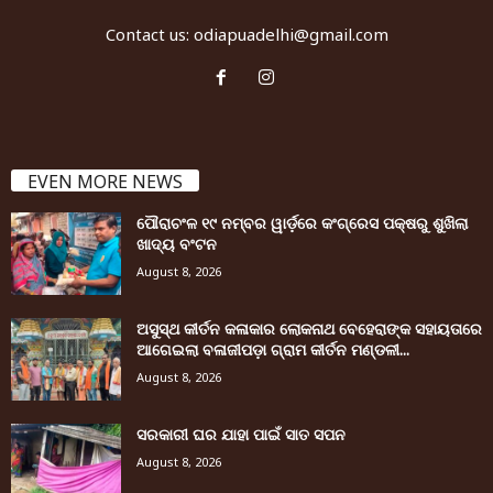
Contact us:
odiapuadelhi@gmail.com
EVEN MORE NEWS
ପୌରାଚଂଳ ୧୯ ନମ୍ବର ୱାର୍ଡ଼ରେ କଂଗ୍ରେସ ପକ୍ଷରୁ ଶୁଖିଲା
ଖାଦ୍ୟ ବଂଟନ
August 8, 2026
ଅସୁସ୍ଥ କୀର୍ତନ କଳାକାର ଲୋକନାଥ ବେହେରାଙ୍କ ସହାୟତାରେ
ଆଗେଇଲା ବଳାଜୀପଡ଼ା ଗ୍ରାମ କୀର୍ତନ ମଣ୍ଡଳୀ...
August 8, 2026
ସରକାରୀ ଘର ଯାହା ପାଇଁ ସାତ ସପନ
August 8, 2026