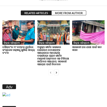
RELATED ARTICLES
MORE FROM AUTHOR
ଜିଲ୍ଲା ପରିକ୍ରମା
ଜିଲ୍ଲା ପରିକ୍ରମା
ଜିଲ୍ଲା ପରିକ୍ରମା
ପୌରାଚଂଳ ୧୯ ନମ୍ବର ୱାର୍ଡ଼ରେ
ଅସୁସ୍ଥ କୀର୍ତନ କଳାକାର
ସରକାରୀ ଘର ଯାହା ପାଇଁ ସାତ
କଂଗ୍ରେସ ପକ୍ଷରୁ ଶୁଖିଲା ଖାଦ୍ୟ
ଲୋକନାଥ ବେହେରାଙ୍କ
ସପନ
ବଂଟନ
ସହାୟତାରେ ଆଗେଇଲା
ବଳାଜୀପଡ଼ା ଗ୍ରାମ କୀର୍ତନ
ମଣ୍ଡଳୀ ରକ୍ତଦାନ ସହ ଚିକିତ୍ସା
ଖର୍ଚ୍ଚରେ ସହଯୋଗ, ସରକାରୀ
ସହାୟତା ପାଇଁ ନିବେଦନ
Adv