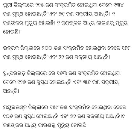
ପୁରୀ ଜିଲ୍ଲାରେ ୨୧୫ ଜଣ ସଂକ୍ରମିତ ହୋଇଥିବା ବେଳେ ୧୩୪
ଜଣ ସୁସ୍ଥ ହୋଇଛନ୍ତି ଏବଂ ୭୯ ଜଣ ସକ୍ରୀୟ ଅଛନ୍ତି। ୧
ଜଣଙ୍କର ମୃତ୍ୟୁ ହୋଇଛି। ୧ ଜଣଙ୍କର ଅନ୍ୟ କାରଣରୁ ମୃତ୍ୟୁ
ହୋଇଛି।
ଭଦ୍ରକ ଜିଲ୍ଲାରେ ୨୦୦ ଜଣ ସଂକ୍ରମିତ ହୋଇଥିବା ବେଳେ ୧୭୮
ଜଣ ସୁସ୍ଥ ହୋଇଛନ୍ତି ଏବଂ ୨୨ ଜଣ ସକ୍ରୀୟ ଅଛନ୍ତି।
ସୁନ୍ଦରଗଡ଼ ଜିଲ୍ଲାରେ ରେ ୧୬୩ ଜଣ ସଂକ୍ରମିତ ହୋଇଥିବା
ବେଳେ ୧୨୭ ଜଣ ସୁସ୍ଥ ହୋଇଛନ୍ତି ଏବଂ ୩୬ ଜଣ ସକ୍ରୀୟ
ଅଛନ୍ତି।
ମୟୁରଭଞ୍ଜ ଜିଲ୍ଲାରେ ୧୫୯ ଜଣ ସଂକ୍ରମିତ ହୋଇଥିବା ବେଳେ
୧୦୬ ଜଣ ସୁସ୍ଥ ହୋଇଛନ୍ତି ଏବଂ ୫୨ ଜଣ ସକ୍ରୀୟ ଅଛନ୍ତି।୧
ଜଣଙ୍କର ଅନ୍ୟ କାରଣରୁ ମୃତ୍ୟୁ ହୋଇଛି।