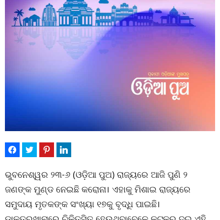
ଭୁବନେଶ୍ୱର ୨୩-୬ (ଓଡ଼ିଆ ପୁଅ) ରାଜ୍ୟରେ ଆଜି ପୁଣି ୨
ଜଣଙ୍କ ମୁଣ୍ଡ ନେଇଛି କରୋନା। ଏହାକୁ ମିଶାଇ ରାଜ୍ୟରେ
ସମୁଦାୟ ମୃତକଙ୍କ ସଂଖ୍ୟା ୧୭କୁ ବୃଦ୍ଧି ପାଇଛି।
ଡାକ୍ତରଖାନାରେ ଚିକିତ୍ସିତ ହେଉଥିବାବେଳେ କଟକର ଦୁଇ ଏହି