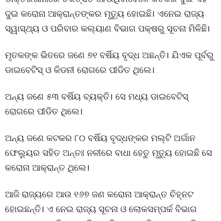
ଦୁଇ କରୋନା ଆକ୍ରାନ୍ତଙ୍କର ମୃତ୍ୟୁ ହୋଇଛି। ଏନେଇ ରାଜ୍ୟ
ସ୍ୱାସ୍ଥ୍ୟ ଓ ପରିବାର କଲ୍ୟାଣ ବିଭାଗ ପକ୍ଷରୁ ସୂଚନା ମିଳିଛି।
ମୃତକଙ୍କ ଭିତରେ ଜଣେ ୭୧ ବର୍ଷିୟ ବୃଦ୍ଧ ଅଛନ୍ତି। ଯିଏକ ପୂର୍ବରୁ
ଡାଇବେଟିସ୍ ଓ କିଡନୀ ରୋଗରେ ପୀଡିତ ଥିଲେ।
ଅନ୍ୟ ଜଣେ ୫୩ ବର୍ଷିୟ ବ୍ୟକ୍ତି। ସେ ମଧ୍ୟ ଡାଇବେଟିସ୍
ରୋଗରେ ପୀଡିତ ଥିଲେ।
ଅନ୍ୟ ଜଣେ କଟକର ୮୦ ବର୍ଷିୟ ବୃଦ୍ଧଙ୍କର ମଲ୍ଟି ଅର୍ଗାନ
ଫେଲ୍ୟୁର ସହିତ ଅନ୍ତଃ ନଳୀରେ ବାଧା ହେତୁ ମୃତ୍ୟୁ ହୋଇଛି ସେ
କରୋନା ଆକ୍ରାନ୍ତ ଥିଲେ।
ଆଜି ରାଜ୍ୟରେ ଆଉ ୧୬୭ ଜଣ କରୋନା ଆକ୍ରାନ୍ତ ଚିହ୍ନଟ
ହୋଇଛନ୍ତି। ଏ ନେଇ ରାଜ୍ୟ ସୂଚନା ଓ ଲୋକସମ୍ପର୍କ ବିଭାଗ