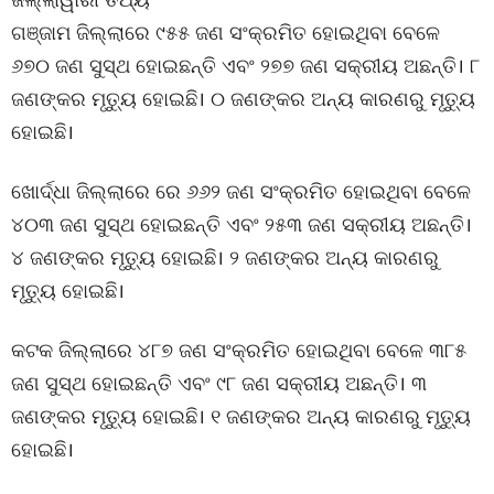
ଗଞ୍ଜାମ ଜିଲ୍ଲାରେ ୯୫୫ ଜଣ ସଂକ୍ରମିତ ହୋଇଥିବା ବେଳେ
୬୭୦ ଜଣ ସୁସ୍ଥ ହୋଇଛନ୍ତି ଏବଂ ୨୭୭ ଜଣ ସକ୍ରୀୟ ଅଛନ୍ତି। ୮
ଜଣଙ୍କର ମୃତ୍ୟୁ ହୋଇଛି। ୦ ଜଣଙ୍କର ଅନ୍ୟ କାରଣରୁ ମୃତ୍ୟୁ
ହୋଇଛି।
ଖୋର୍ଦ୍ଧା ଜିଲ୍ଲାରେ ରେ ୬୬୨ ଜଣ ସଂକ୍ରମିତ ହୋଇଥିବା ବେଳେ
୪୦୩ ଜଣ ସୁସ୍ଥ ହୋଇଛନ୍ତି ଏବଂ ୨୫୩ ଜଣ ସକ୍ରୀୟ ଅଛନ୍ତି।
୪ ଜଣଙ୍କର ମୃତ୍ୟୁ ହୋଇଛି। ୨ ଜଣଙ୍କର ଅନ୍ୟ କାରଣରୁ
ମୃତ୍ୟୁ ହୋଇଛି।
କଟକ ଜିଲ୍ଲାରେ ୪୮୭ ଜଣ ସଂକ୍ରମିତ ହୋଇଥିବା ବେଳେ ୩୮୫
ଜଣ ସୁସ୍ଥ ହୋଇଛନ୍ତି ଏବଂ ୯୮ ଜଣ ସକ୍ରୀୟ ଅଛନ୍ତି। ୩
ଜଣଙ୍କର ମୃତ୍ୟୁ ହୋଇଛି। ୧ ଜଣଙ୍କର ଅନ୍ୟ କାରଣରୁ ମୃତ୍ୟୁ
ହୋଇଛି।