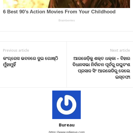
Previous article
Next article
କଂଗ୍ରେସ ଭବନରେ ଦୁଇ ଗୋଷ୍ଠି
ଆରଜେଡ଼ିକୁ ଶକ୍ତ ଧକ୍କା – ବିହାର
ମୁଁହାମୁହିଁ
ବିଧାନସଭା ନିର୍ବାଚନ ପୂର୍ବରୁ ରଘୁବଂଶ
ପ୍ରସାଦ ସିଂ ଆରଜେଡିରୁ ଦେଲେ
ଇସ୍ତଫା
Bureau
https://www.odiapua.com