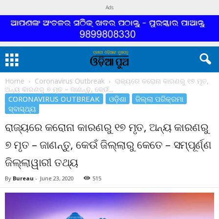
Ads
Home
Coronavirus Outbreak
ରାଜ୍ୟରେ କରୋନା କାରଣରୁ ୧୭ ମୃତ,
ଅନ୍ୟ କାରଣରୁ ୭ ମୃତ – ଜାଣନ୍ତୁ, କେଉଁ...
CORONAVIRUS OUTBREAK
ଓଡ଼ିଶା
ଜିଲ୍ଲା ପରିକ୍ରମା
ସ୍ବାସ୍ଥ୍ୟ
ରାଜ୍ୟରେ କରୋନା କାରଣରୁ ୧୭ ମୃତ, ଅନ୍ୟ କାରଣରୁ
୭ ମୃତ – ଜାଣନ୍ତୁ, କେଉଁ ଜିଲ୍ଲାରୁ କେତେ – ସମ୍ପୂର୍ଣ୍ଣ
ଜିଲ୍ଲାୱାରୀ ତଥ୍ୟ
By
Bureau
-
June 23, 2020
515