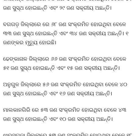
ଜଣ ସୁସ୍ଥ ହୋଇଛନ୍ତି ଏବଂ ୨୯ ଜଣ ସକ୍ରୀୟ ଅଛନ୍ତି।
ବଗଗଡ଼ ଜିଲ୍ଲାରେ ରେ ୬୮ ଜଣ ସଂକ୍ରମିତ ହୋଇଥିବା ବେଳେ
୩୩ ଜଣ ସୁସ୍ଥ ହୋଇଛନ୍ତି ଏବଂ ୩୪ ଜଣ ସକ୍ରୀୟ ଅଛନ୍ତି। ୧
ଜଣଙ୍କର ମୃତ୍ୟୁ ହୋଇଛି।
ଢେଙ୍କାନାଳ ଜିଲ୍ଲାରେ ୬୬ ଜଣ ସଂକ୍ରମିତ ହୋଇଥିବା ବେଳେ
୫୧ ଜଣ ସୁସ୍ଥ ହୋଇଛନ୍ତି ଏବଂ ୧୫ ଜଣ ସକ୍ରୀୟ ଅଛନ୍ତି।
ଅନୁଗୁଳ ଜିଲ୍ଲାରେ ୫୬ ଜଣ ସଂକ୍ରମିତ ହୋଇଥିବା ବେଳେ ୪୦
ଜଣ ସୁସ୍ଥ ହୋଇଛନ୍ତି ଏବଂ ୧୬ ଜଣ ସକ୍ରୀୟ ଅଛନ୍ତି।
ମାଲକାନଗିରି ରେ ୫୩ ଜଣ ସଂକ୍ରମିତ ହୋଇଥିବା ବେଳେ ୪୩
ଜଣ ସୁସ୍ଥ ହୋଇଛନ୍ତି ଏବଂ ୧୦ ଜଣ ସକ୍ରୀୟ ଅଛନ୍ତି।
ଝାରସୁଗୁଡ଼ା ଜିଲ୍ଲାରେ ୫୩ ଜଣ ସଂକ୍ରମିତ ହୋଇଥିବା ବେଳେ ୧୮