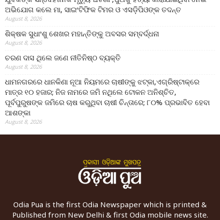
ଅଭିଯୋଗ କଲେ ମା, ସାଇଂଟିଫିକ ଟିମର ଓ ଏସଡ଼ିପିଓଙ୍କ ତଦନ୍ତ
August 8, 2026
ଶିକ୍ଷକ ସୁଧାଂଶୁ ଶେଖର ମହାନ୍ତିଙ୍କୁ ଅବସର ସମ୍ବର୍ଦ୍ଧନା
August 8, 2026
ଚରଣ ଦାସ ଥିଲେ ଜଣେ ନୀତିନିଷ୍ଠ ବ୍ୟକ୍ତି
August 8, 2026
ଧାମନଗରରେ ଧାନକିଣା ନୂଆ ନିୟମରେ ଚାଷୀଙ୍କୁ ଝଟ୍‌କା,ଏଗ୍ରିଷ୍ଟାକ୍‌ରେ
ମାତ୍ର ୧୦ ହଜାର; ନିଜ ନାମରେ ଜମି ନଥିଲେ ଟୋକନ ଅନିଶ୍ଚିତ,
ପୂର୍ବପୁରୁଷଙ୍କ ଜମିରେ ଚାଷ କରୁଥିବା ଚାଷୀ ଚିନ୍ତାରେ; ୮୦% ପ୍ରଭାବିତ ହେବା
ଆଶଙ୍କା
August 8, 2026
Odia Pua is the first Odia Newspaper which is printed &
Published from New Delhi & first Odia mobile news site.