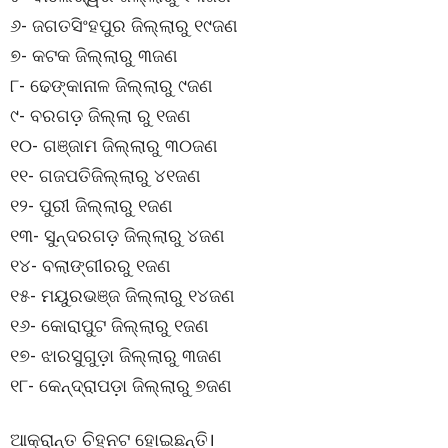
୬- ଜଗତସିଂହପୁର ଜିଲ୍ଲାରୁ ୧୯ଜଣ
୭- କଟକ ଜିଲ୍ଲାରୁ ୩ଜଣ
୮- ଢେଙ୍କାନାଳ ଜିଲ୍ଲାରୁ ୯ଜଣ
୯- ବରଗଡ଼ ଜିଲ୍ଲା ରୁ ୧ଜଣ
୧୦- ଗଞ୍ଜାମ ଜିଲ୍ଲାରୁ ୩୦ଜଣ
୧୧- ଗଜପତିଜିଲ୍ଲାରୁ ୪୧ଜଣ
୧୨- ପୁରୀ ଜିଲ୍ଲାରୁ ୧ଜଣ
୧୩- ସୁନ୍ଦରଗଡ଼ ଜିଲ୍ଲାରୁ ୪ଜଣ
୧୪- ବଲାଙ୍ଗୀରରୁ ୧ଜଣ
୧୫- ମୟୁରଭଞ୍ଜ ଜିଲ୍ଲାରୁ ୧୪ଜଣ
୧୬- କୋରାପୁଟ ଜିଲ୍ଲାରୁ ୧ଜଣ
୧୭- ଝାରସୁଗୁଡ଼ା ଜିଲ୍ଲାରୁ ୩ଜଣ
୧୮- କେନ୍ଦ୍ରାପଡ଼ା ଜିଲ୍ଲାରୁ ୭ଜଣ
ଆକ୍ରାନ୍ତ ଚିହ୍ନଟ ହୋଇଛନ୍ତି।