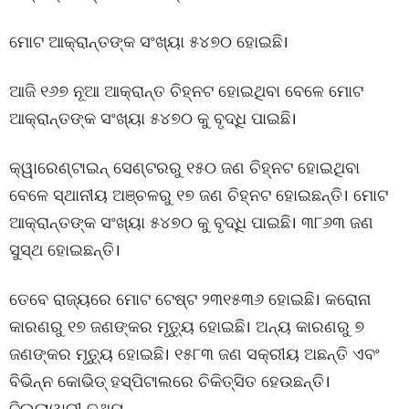
ମୋଟ ଆକ୍ରାନ୍ତଙ୍କ ସଂଖ୍ୟା ୫୪୭୦ ହୋଇଛି।
ଆଜି ୧୬୭ ନୂଆ ଆକ୍ରାନ୍ତ ଚିହ୍ନଟ ହୋଇଥିବା ବେଳେ ମୋଟ
ଆକ୍ରାନ୍ତଙ୍କ ସଂଖ୍ୟା ୫୪୭୦ କୁ ବୃଦ୍ଧି ପାଇଛି।
କ୍ୱାରେଣ୍ଟାଇନ୍ ସେଣ୍ଟରରୁ ୧୫୦ ଜଣ ଚିହ୍ନଟ ହୋଇଥିବା
ବେଳେ ସ୍ଥାନୀୟ ଅଞ୍ଚଳରୁ ୧୭ ଜଣ ଚିହ୍ନଟ ହୋଇଛନ୍ତି। ମୋଟ
ଆକ୍ରାନ୍ତଙ୍କ ସଂଖ୍ୟା ୫୪୭୦ କୁ ବୃଦ୍ଧି ପାଇଛି। ୩୮୬୩ ଜଣ
ସୁସ୍ଥ ହୋଇଛନ୍ତି।
ତେବେ ରାଜ୍ୟରେ ମୋଟ ଟେଷ୍ଟ ୨୩୧୫୩୬ ହୋଇଛି। କରୋନା
କାରଣରୁ ୧୭ ଜଣଙ୍କର ମୃତ୍ୟୁ ହୋଇଛି। ଅନ୍ୟ କାରଣରୁ ୭
ଜଣଙ୍କର ମୃତ୍ୟୁ ହୋଇଛି। ୧୫୮୩ ଜଣ ସକ୍ରୀୟ ଅଛନ୍ତି ଏବଂ
ବିଭିନ୍ନ କୋଭିଡ୍ ହସ୍ପିଟାଲରେ ଚିକିତ୍ସିତ ହେଉଛନ୍ତି।
ଜିଲ୍ଲାୱାରୀ ତଥ୍ୟ