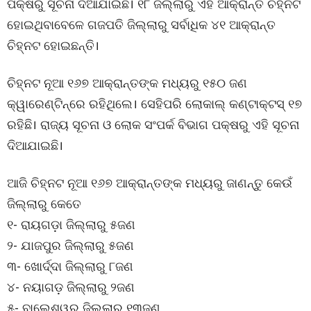
ପକ୍ଷରୁ ସୂଚନା ଦିଆଯାଇଛି। ୧୮ ଜିଲ୍ଲାରୁ ଏହି ଆକ୍ରାନ୍ତ ଚିହ୍ନଟ
ହୋଇଥିବାବେଳେ ଗଜପତି ଜିଲ୍ଲାରୁ ସର୍ବାଧିକ ୪୧ ଆକ୍ରାନ୍ତ
ଚିହ୍ନଟ ହୋଇଛନ୍ତି।
ଚିହ୍ନଟ ନୂଆ ୧୬୭ ଆକ୍ରାନ୍ତଙ୍କ ମଧ୍ୟରୁ ୧୫୦ ଜଣ
କ୍ୱାରେଣ୍ଟିନ୍‌ରେ ରହିଥିଲେ। ସେହିପରି ଲୋକାଲ୍ କଣ୍ଟାକ୍ଟସ୍ ୧୭
ରହିଛି। ରାଜ୍ୟ ସୂଚନା ଓ ଲୋକ ସଂପର୍କ ବିଭାଗ ପକ୍ଷରୁ ଏହି ସୂଚନା
ଦିଆଯାଇଛି।
ଆଜି ଚିହ୍ନଟ ନୂଆ ୧୬୭ ଆକ୍ରାନ୍ତଙ୍କ ମଧ୍ୟରୁ ଜାଣନ୍ତୁ କେଉଁ
ଜିଲ୍ଲାରୁ କେତେ
୧- ରାୟଗଡ଼ା ଜିଲ୍ଲାରୁ ୫ଜଣ
୨- ଯାଜପୁର ଜିଲ୍ଲାରୁ ୫ଜଣ
୩- ଖୋର୍ଦ୍ଦା ଜିଲ୍ଲାରୁ ୮ଜଣ
୪- ନୟାଗଡ଼ ଜିଲ୍ଲାରୁ ୨ଜଣ
୫- ବାଲେଶ୍ୱର ଜିଲ୍ଲାରୁ ୧୩ଜଣ