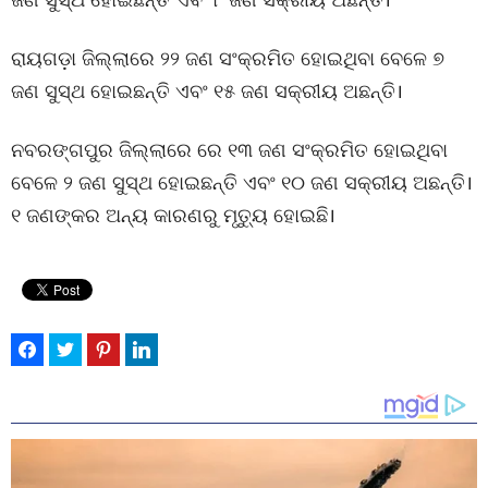
ରାୟଗଡ଼ା ଜିଲ୍ଲାରେ ୨୨ ଜଣ ସଂକ୍ରମିତ ହୋଇଥିବା ବେଳେ ୭
ଜଣ ସୁସ୍ଥ ହୋଇଛନ୍ତି ଏବଂ ୧୫ ଜଣ ସକ୍ରୀୟ ଅଛନ୍ତି।
ନବରଙ୍ଗପୁର ଜିଲ୍ଲାରେ ରେ ୧୩ ଜଣ ସଂକ୍ରମିତ ହୋଇଥିବା
ବେଳେ ୨ ଜଣ ସୁସ୍ଥ ହୋଇଛନ୍ତି ଏବଂ ୧୦ ଜଣ ସକ୍ରୀୟ ଅଛନ୍ତି।
୧ ଜଣଙ୍କର ଅନ୍ୟ କାରଣରୁ ମୃତ୍ୟୁ ହୋଇଛି।