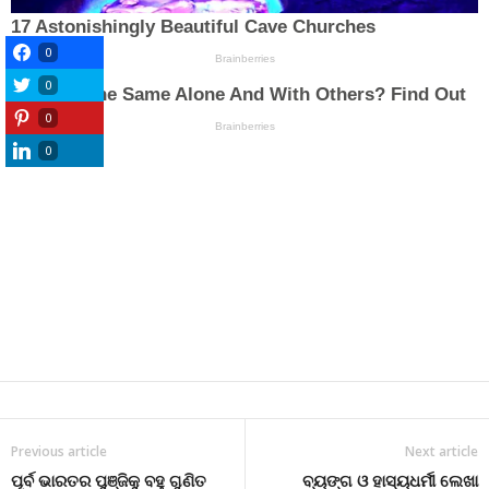
0
0
0
0
Previous article
Next article
ପୂର୍ବ ଭାରତର ପୁଞ୍ଜିକୁ ବହୁ ଗୁଣିତ
ବ୍ୟଙ୍ଗ ଓ ହାସ୍ୟଧର୍ମୀ ଲେଖା