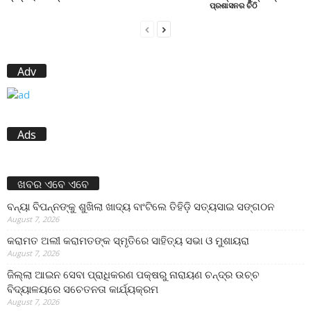
ପ୍ରଶାସନର ଚିଠି
Adv
Ads
ଖବର ଏବେ ଏବେ
ବନ୍ୟା ବିପନ୍ନଙ୍କୁ ଶୁଖିଲା ଖାଦ୍ୟ ବାଂଟିଲେ ତିହିଡି଼ ସତ୍ୟସାଇ ସଙ୍ଗଠନ
August 7, 2026
କରାମତ ଅଲୀ କରାମତଙ୍କ ସ୍ମୃତିରେ ସାହିତ୍ୟ ସଭା ଓ ମୁଶାୟରା
August 7, 2026
ଜିଲ୍ଲା ଆଇନ ସେବା ପ୍ରାଧିକରଣ ପକ୍ଷରୁ ନାରାୟଣ ଚନ୍ଦ୍ର ଉଚ୍ଚ
ବିଦ୍ୟାଳୟରେ ସଚେତନତା କାର୍ଯ୍ୟକ୍ରମ
August 7, 2026