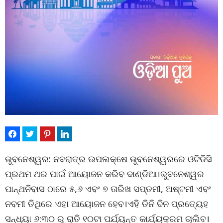
ଭୁବନେଶ୍ୱର: ନବରାତ୍ର ଉପଲକ୍ଷେ ଭୁବନେଶ୍ୱରରେ ଓଟିଡିସି
ପ୍ରଥମ ଥର ପାଇଁ ଆୟୋଜନ କରିବ ଦାଣ୍ଡିଆ।ଭୁବନେଶ୍ୱର
ପାନ୍ଥନିବାସ ଠାରେ ୫,୬ ଏବଂ ୭ ତାରିଖ ସପ୍ତମୀ, ଅଷ୍ଟମୀ ଏବଂ
ନବମୀ ତିଥିରେ ଏହା ଆୟୋଜନ ହେବ।ଏହି ତିନି ଦିନ ପ୍ରତ୍ୟେହ
ସନ୍ଧ୍ୟା ୬:୩୦ ରୁ ରାତି ୧୦ଟା ପର୍ଯ୍ୟନ୍ତ କାର୍ଯ୍ୟକ୍ରମ ଚାଲିବ।