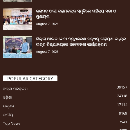
କରାମତ ଅଲୀ କରାମତଙ୍କ ସ୍ମୃତିରେ ସାହିତ୍ୟ ସଭା ଓ
ମୁଶାୟରା
August 7, 2026
ଜିଲ୍ଲା ଆଇନ ସେବା ପ୍ରାଧିକରଣ ପକ୍ଷରୁ ନାରାୟଣ ଚନ୍ଦ୍ର
ଉଚ୍ଚ ବିଦ୍ୟାଳୟରେ ସଚେତନତା କାର୍ଯ୍ୟକ୍ରମ
August 7, 2026
POPULAR CATEGORY
39157
ଜିଲ୍ଲା ପରିକ୍ରମା
24318
ଓଡ଼ିଶା
17114
ଭଦ୍ରକ
9169
ଜାତୀୟ
7541
Top News