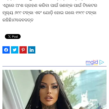
ଏଥିରେ ଅଂଶ ଗ୍ରହଣ କରିବା ପାଇଁ ଜଣଙ୍କ ପାଇଁ ଟିକେଟର
ମୂଲ୍ୟ ୬୯୯ ଟଙ୍କା ଏବଂ ଯୋଡ଼ି ହୋଇ ଗଲେ ୧୨୯୯ ଟଙ୍କା
ରହିଛି।//ଦେବଦତ୍ତ