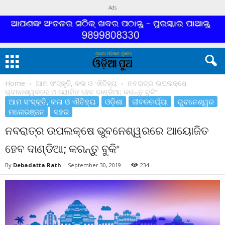
Ads
Home
ଆମ ସଂସ୍କୃତି, କଳା ଓ ଐତିହ୍ୟ
ନବରାତ୍ର ଉପଲକ୍ଷେ
ଭୁବନେଶ୍ୱରରେ ଆୟୋଜିତ ହେବ ଦାଣ୍ଡିଆ; କରନ୍ତୁ ବୁକିଂ
ଆମ ସଂସ୍କୃତି, କଳା ଓ ଐତିହ୍ୟ
ଓଡ଼ିଶା
ଜୀବନଚର୍ଯ୍ୟା
ଭୁବନେଶ୍ୱର
ମନୋରଞ୍ଜନ
ସହର
ନବରାତ୍ର ଉପଲକ୍ଷେ ଭୁବନେଶ୍ୱରରେ ଆୟୋଜିତ
ହେବ ଦାଣ୍ଡିଆ; କରନ୍ତୁ ବୁକିଂ
By
Debadatta Rath
-
September 30, 2019
234