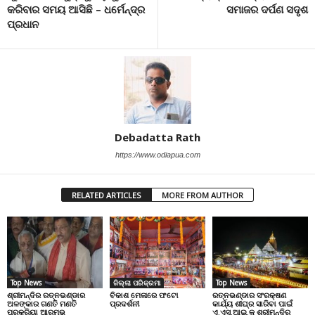
କରିବାର ସମୟ ଆସିଛି – ଧର୍ମେନ୍ଦ୍ର
ସମାଜର ଦର୍ପଣ ସଦୃଶ
ପ୍ରଧାନ
Debadatta Rath
https://www.odiapua.com
RELATED ARTICLES
MORE FROM AUTHOR
Top News
ଜିଲ୍ଲା ପରିକ୍ରମା
Top News
ଶ୍ରୀମନ୍ଦିର ରତ୍ନଭଣ୍ଡାର
ବିକାଶ ମେଳାରେ ଫଟୋ
ରତ୍ନଭଣ୍ଡାର ସଂରକ୍ଷଣ
ଅଳଙ୍କାର ଗଣତି ମଣତି
ପ୍ରଦର୍ଶନୀ
କାର୍ଯ୍ୟ ଶୀଘ୍ର ସାରିବା ପାଇଁ
ପ୍ରକ୍ରିୟା ଆରମ୍ଭ
ଏ.ଏସ୍.ଆଇ.କୁ ଶ୍ରୀମନ୍ଦିର