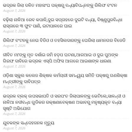
ଭଦ୍ରକ ଜିଲା ଦଳିତ ମହାସଂଘ ପକ୍ଷରୁ ବନ୍ୟାବିପନ୍ନଙ୍କୁ ରିଲିଫ ବଂଟନ
August 7, 2026
ବଢ଼ିଲା ନାଳିଆ ରେବ କପାଳି,ଦୁଇ ସପ୍ତାହରେ ଦୁଇଟି ବନ୍ୟା, ବିଷ୍ଣୁପୁରବିନ୍ଧା
ରାସ୍ତାରେ ୩ ଫୁଟ ପାଣି, ଇଟାପାଳରେ ଘାଇ
August 7, 2026
ରିଲିଫ ବଂଟନକୁ ନେଇ ବିଡିଓ ଓ ତହସିଲଦାରଙ୍କୁ ଘେରିଲା ଧାମନଗର ବିଜେଡି
August 7, 2026
ଜୀବିତ ମା’ଙ୍କୁ ମୃତ ଦର୍ଶାଇ ଜମି ହଡ଼ପ ଘଟଣା,ଆରଆଇ ଓ ଦୁଇ ପୁଅଙ୍କ
ଗିରଫ ଦାବିରେ ଭଦ୍ରକ ଏସ୍‌ପି ଅଫିସ ଆଗରେ ଆଇଶାଙ୍କ ଧାରଣା
August 7, 2026
ଓଡ଼ିଶା ସ୍କୁଲ କଲେଜ ଶିକ୍ଷକ କର୍ମଚାରୀ ସମନ୍ୱୟ ସମିତି ପକ୍ଷରୁ ଗଣଶିକ୍ଷା
ମନ୍ତ୍ରୀଙ୍କୁ ଦାବିପତ୍ର
August 7, 2026
ଭଦ୍ରକ ବ୍ଲକ୍ ଉପସଭାପତି ଓ ସରପଂଚ ଜିଲାପାଳଙ୍କୁ ଭେଟିଲେ,ସାଳନ୍ଦୀ ଓ
ନାଳିଆ ନଦୀବନ୍ଧ ଗୁଡିକର ରକ୍ଷଣାବେକ୍ଷଣ ଅଭାବରୁ ମନୁଷ୍ୟକୃତ ବନ୍ୟା
ସୃଷ୍ଟି ଅଭିଯୋଗ
August 7, 2026
ଯୁବକଙ୍କ ସନ୍ଦେହଜନକ ମୃତ୍ୟୁ
August 7, 2026