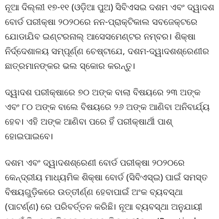
ନୂଆ ଦିଲ୍ଲୀ ୧୭-୧୧ (ଓଡ଼ିଆ ପୁଅ) ସିବିଏସଇ ଦଶମ ଏବଂ ଦ୍ୱାଦଶ
ବୋର୍ଡ ପରୀକ୍ଷା ୨୦୨୦ରେ ନନ-ପ୍ରାକ୍ଟିକାଲ ସବଜେକ୍ଟରେ
ଯୋଡାଯିବ ଇଣ୍ଟରନାଲ୍ ଆସେସମେଣ୍ଟର ନମ୍ବର। ଶିକ୍ଷା
ନିର୍ଦ୍ଦେଶାଳୟ ସମ୍ପୂର୍ଣ୍ଣ ଚେଷ୍ଟାଯେ, ଦଶମ-ଦ୍ୱାଦଶଶ୍ରେଣୀର
ଛାତ୍ରମାନଙ୍କର ଭଲ ସ୍କୋର କରନ୍ତୁ।
ଦ୍ୱାଦଶ ପରୀକ୍ଷାରେ ୭୦ ଅଙ୍କ ବାଲା ବିଷୟରେ ୨୩ ଅଙ୍କ
ଏବଂ ୮୦ ଅଙ୍କ ବାଲେ ବିଷୟରେ ୨୬ ଅଙ୍କ ଆଣିବା ଅନିବାର୍ଯ୍ୟ
ହେବ। ଏହି ଅଙ୍କ ଆଣିବା ପରେ ହିଁ ପରୀକ୍ଷାର୍ଥୀ ପାଶ୍
ହୋଇପାଇବେ।
ଦଶମ ଏବଂ ଦ୍ୱାଦଶଶ୍ରେଣୀ ବୋର୍ଡ ପରୀକ୍ଷା ୨୦୨୦ରେ
କେନ୍ଦ୍ରୀୟ ମାଧ୍ୟମିକ ଶିକ୍ଷା ବୋର୍ଡ (ସିବିଏସ୍ଇ) ପାଇଁ ସମସ୍ତ
ବିଷୟଗୁଡ଼ିକରେ ଉତ୍ତୀର୍ଣ୍ଣ ହେବାପାଇଁ ଅଂକ ବ୍ୟବସ୍ଥା
(ପାଟର୍ଣ୍ଣ) ରେ ପରିବର୍ତ୍ତନ କରିଛି। ନୂଆ ବ୍ୟବସ୍ଥା ଅନୁଯାୟୀ