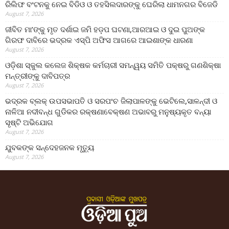
ରିଲିଫ ବଂଟନକୁ ନେଇ ବିଡିଓ ଓ ତହସିଲଦାରଙ୍କୁ ଘେରିଲା ଧାମନଗର ବିଜେଡି
August 7, 2026
ଜୀବିତ ମା’ଙ୍କୁ ମୃତ ଦର୍ଶାଇ ଜମି ହଡ଼ପ ଘଟଣା,ଆରଆଇ ଓ ଦୁଇ ପୁଅଙ୍କ
ଗିରଫ ଦାବିରେ ଭଦ୍ରକ ଏସ୍‌ପି ଅଫିସ ଆଗରେ ଆଇଶାଙ୍କ ଧାରଣା
August 7, 2026
ଓଡ଼ିଶା ସ୍କୁଲ କଲେଜ ଶିକ୍ଷକ କର୍ମଚାରୀ ସମନ୍ୱୟ ସମିତି ପକ୍ଷରୁ ଗଣଶିକ୍ଷା
ମନ୍ତ୍ରୀଙ୍କୁ ଦାବିପତ୍ର
August 7, 2026
ଭଦ୍ରକ ବ୍ଲକ୍ ଉପସଭାପତି ଓ ସରପଂଚ ଜିଲାପାଳଙ୍କୁ ଭେଟିଲେ,ସାଳନ୍ଦୀ ଓ
ନାଳିଆ ନଦୀବନ୍ଧ ଗୁଡିକର ରକ୍ଷଣାବେକ୍ଷଣ ଅଭାବରୁ ମନୁଷ୍ୟକୃତ ବନ୍ୟା
ସୃଷ୍ଟି ଅଭିଯୋଗ
August 7, 2026
ଯୁବକଙ୍କ ସନ୍ଦେହଜନକ ମୃତ୍ୟୁ
August 7, 2026