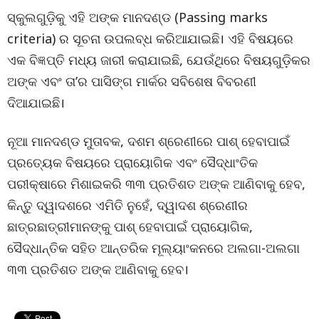
ସ୍କୁଲଗୁଡ଼ିକୁ ଏହି ଅଙ୍କ ମାନଦଣ୍ଡ (Passing marks
criteria) ର ସୂଚନା ଉପଲବ୍ଧ କରିଆଯାଇଛି। ଏହି ବିଷୟରେ
ଏକ ବିଜ୍ଞପ୍ତି ମଧ୍ୟ ଜାରୀ କରାଯାଇଛି, ଯେଉଁଥିରେ ବିଷୟଗୁଡ଼ିକର
ଅଙ୍କ ଏବଂ ତା’ର ପାସିଙ୍ଗ ମାର୍କର ସବିଶେଷ ବିବରଣୀ
ଦିଆଯାଇଛି।
ନୂଆ ମାନଦଣ୍ଡ ମୁତାବକ, ଦଶମ ଶ୍ରେଣୀରେ ପାଶ୍ ହେବାପାଇଁ
ପ୍ରତ୍ୟେକ ବିଷୟରେ ପ୍ରାୟୋଗିକ ଏବଂ ସୈଦ୍ଧାଂତିକ
ପରୀକ୍ଷାରେ ମିଶାଇକରି ୩୩ ପ୍ରତିଶତ ଅଙ୍କ ଆଣିବାକୁ ହେବ,
କିନ୍ତୁ ଦ୍ୱାଦଶରେ ଏମିତି ନୁହେଁ, ଦ୍ୱାଦଶ ଶ୍ରେଣୀର
ଛାତ୍ରଛାତ୍ରୀମାନଙ୍କୁ ପାଶ୍ ହେବାପାଇଁ ପ୍ରାୟୋଗିକ,
ସୈଦ୍ଧାନ୍ତିକ ସହିତ ଆନ୍ତରିକ ମୂଲ୍ୟାଂକନରେ ଅଲଗା-ଅଲଗା
୩୩ ପ୍ରତିଶତ ଅଙ୍କ ଆଣିବାକୁ ହେବ।