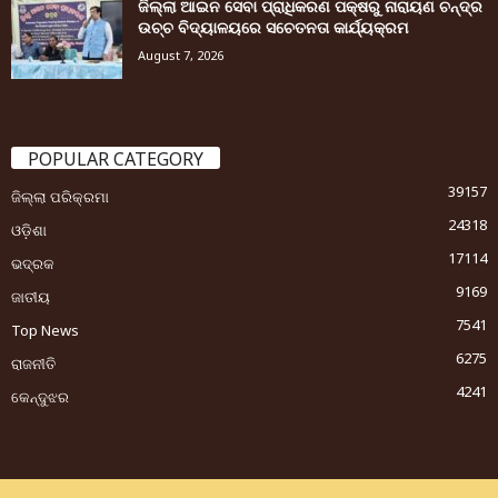
ଜିଲ୍ଲା ଆଇନ ସେବା ପ୍ରାଧିକରଣ ପକ୍ଷରୁ ନାରାୟଣ ଚନ୍ଦ୍ର
ଉଚ୍ଚ ବିଦ୍ୟାଳୟରେ ସଚେତନତା କାର୍ଯ୍ୟକ୍ରମ
August 7, 2026
POPULAR CATEGORY
39157
ଜିଲ୍ଲା ପରିକ୍ରମା
24318
ଓଡ଼ିଶା
17114
ଭଦ୍ରକ
9169
ଜାତୀୟ
7541
Top News
6275
ରାଜନୀତି
4241
କେନ୍ଦୁଝର