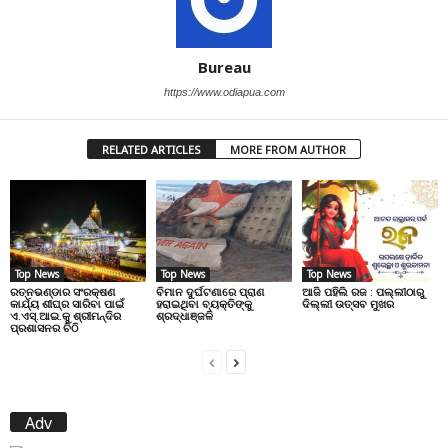
Bureau
https://www.odiapua.com
RELATED ARTICLES
MORE FROM AUTHOR
Top News
Top News
Top News
ରତ୍ନଭଣ୍ଡାର ସଂରକ୍ଷଣ
ବିମାନ ଦୁର୍ଘଟଣାରେ ପ୍ରାଣ
ଆଜି ପହିଲି ରଜ : ପଲ୍ଲୀଠାରୁ
କାର୍ଯ୍ୟ ଶୀଘ୍ର ସାରିବା ପାଇଁ
ହରାଇଥିବା ବ୍ୟକ୍ତିଙ୍କୁ
ଦିଲ୍ଲୀ ଉତ୍ସବ ମୁଖର
ଏ.ଏସ୍.ଆଇ.କୁ ଶ୍ରୀମନ୍ଦିର
ଶ୍ରଦ୍ଧାଞ୍ଜଳି
ପ୍ରଶାସନର ଚିଠି
Adv