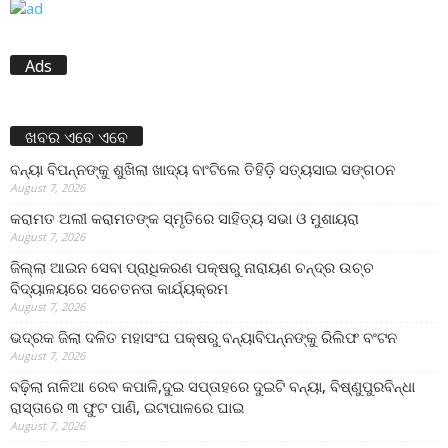
Ads
ଖବର ଏବେ ଏବେ
ବନ୍ୟା ବିପନ୍ନଙ୍କୁ ଶୁଖିଲା ଖାଦ୍ୟ ବାଂଟିଲେ ତିହିଡି଼ ସତ୍ୟସାଇ ସଙ୍ଗଠନ
August 7, 2026
କରାମତ ଅଲୀ କରାମତଙ୍କ ସ୍ମୃତିରେ ସାହିତ୍ୟ ସଭା ଓ ମୁଶାୟରା
August 7, 2026
ଜିଲ୍ଲା ଆଇନ ସେବା ପ୍ରାଧିକରଣ ପକ୍ଷରୁ ନାରାୟଣ ଚନ୍ଦ୍ର ଉଚ୍ଚ
ବିଦ୍ୟାଳୟରେ ସଚେତନତା କାର୍ଯ୍ୟକ୍ରମ
August 7, 2026
ଭଦ୍ରକ ଜିଲା ଦଳିତ ମହାସଂଘ ପକ୍ଷରୁ ବନ୍ୟାବିପନ୍ନଙ୍କୁ ରିଲିଫ ବଂଟନ
August 7, 2026
ବଢ଼ିଲା ନାଳିଆ ରେବ କପାଳି,ଦୁଇ ସପ୍ତାହରେ ଦୁଇଟି ବନ୍ୟା, ବିଷ୍ଣୁପୁରବିନ୍ଧା
ରାସ୍ତାରେ ୩ ଫୁଟ ପାଣି, ଇଟାପାଳରେ ଘାଇ
August 7, 2026