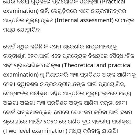
ଯେଉଁ ବିଷୟ ଗୁଡ଼ିକରେ ପ୍ରାୟୋଗିକ ପରୀକ୍ଷା (Practical
examination) ନାହିଁ, ସେଗୁଡ଼ିକରେ ଏବେ ଛାତ୍ରମାନଙ୍କର
ଆନ୍ତରିକ ମୂଲ୍ୟାଙ୍କନ (Internal assessment) ର ଅଙ୍କ
ମଧ୍ୟ ଯୋଡ଼ାଯିବ।
ବୋର୍ଡ ସ୍ଥିର କରିଛି କି ଦଶମ ଶ୍ରେଣୀର ଛାତ୍ରମାନଙ୍କୁ
ଉତ୍ତୀର୍ଣ୍ଣ ହେବାପାଇଁ ଏବେ ପ୍ରତ୍ୟେକ ବିଷୟରେ ସୈଦ୍ଧାଂତିକ
ଏବଂ ପ୍ରାୟୋଗିକ ପରୀକ୍ଷା (Theoretical and practical
examination) କୁ ମିଶାଇକରି ୩୩ ପ୍ରତିଶତ ଅଙ୍କ ଆଣିବାକୁ
ହେବ। ଦ୍ୱାଦଶର ଛାତ୍ରଛାତ୍ରୀମାନଙ୍କ ପାଇଁ ପ୍ରାୟୋଗିକ,
ସୈଦ୍ଧାଂତିକ ପରୀକ୍ଷା ସହିତ ଆନ୍ତରିକ ମୂଲ୍ୟାଂକନରେ ମଧ୍ୟ
ଅଲଗା-ଅଲଗା ୩୩ ପ୍ରତିଶତ ଅଙ୍କ ଆଣିବା ଜରୁରୀ ହେବ।
ବୋର୍ଡ ଛାତ୍ରମାନଙ୍କର ଉପରେ ବୋଝ କମ କରିବା ପାଇଁ ଦଶମ
ଶ୍ରେଣୀରେ ମାର୍ଚ୍ଚ ୨୦୨୦ ରେ ଗଣିତ ଦୁଇ ସ୍ତରୀୟ ପରୀକ୍ଷା
(Two level examination) ମଧ୍ୟ କରିବାକୁ ଯାଉଛି।