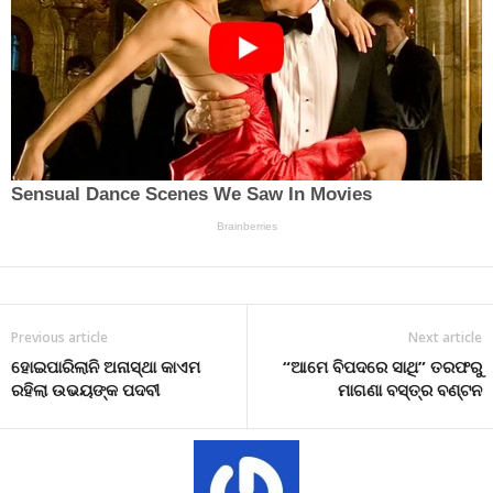
Previous article
Next article
ହୋଇପାରିଲାନି ଅନାସ୍ଥା କାଏମ
“ଆମେ ବିପଦରେ ସାଥି” ତରଫରୁ
ରହିଲା ଉଭୟଙ୍କ ପଦବୀ
ମାଗଣା ବସ୍ତ୍ର ବଣ୍ଟନ