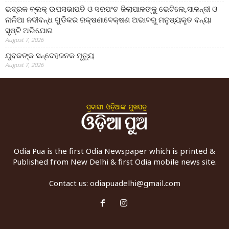
ଭଦ୍ରକ ବ୍ଲକ୍ ଉପସଭାପତି ଓ ସରପଂଚ ଜିଲାପାଳଙ୍କୁ ଭେଟିଲେ,ସାଳନ୍ଦୀ ଓ
ନାଳିଆ ନଦୀବନ୍ଧ ଗୁଡିକର ରକ୍ଷଣାବେକ୍ଷଣ ଅଭାବରୁ ମନୁଷ୍ୟକୃତ ବନ୍ୟା
ସୃଷ୍ଟି ଅଭିଯୋଗ
August 7, 2026
ଯୁବକଙ୍କ ସନ୍ଦେହଜନକ ମୃତ୍ୟୁ
August 7, 2026
Odia Pua is the first Odia Newspaper which is printed &
Published from New Delhi & first Odia mobile news site.
Contact us:
odiapuadelhi@gmail.com