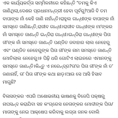
ଏକ କାର୍ଯ୍ୟକର୍ତ୍ତା ସମ୍ମିଳନୀରେ କହିଛନ୍ତି “ତମକୁ କିଏ
ଜାଣିଥିଲା,ଦେଶର ପ୍ରଧାନମନ୍ତ୍ରୀ ହେବା ପୂର୍ବରୁ?ଆଜି ବି ତମ
ବାପାଙ୍କ ନାଁ କେହି ଜାଣି ନାହାଁନ୍ତି।ରାହୁଲ ଗାନ୍ଧୀଙ୍କ ବାପାଙ୍କ ନାଁ
ସମସ୍ତେ ଜାଣିଛନ୍ତି,ରାଜୀବ ଗାନ୍ଧୀ।ରାଜୀବ ଗାନ୍ଧୀଙ୍କ ମା’ଙ୍କର
ନାଁ ସମସ୍ତେ ଜାଣନ୍ତି ଇନ୍ଦିରା ଗାନ୍ଧୀ।ଇନ୍ଦିରା ଗାନ୍ଧୀଙ୍କ ପିତା
ଜୀ’ଙ୍କ ନାଁ ସମସ୍ତେ ଜାଣନ୍ତି ପଣ୍ଡିତ ଜବାହାର ଲାଲ ନେହେରୁ
ଏବଂ ପଣ୍ଡିତ ନେହେରୁଙ୍କ ପିତା ଜୀ’ଙ୍କ ନାମ ସମସ୍ତେ ଜାଣନ୍ତି
ମୋତିଲାଲ ନେହେରୁ।୫ ପିଢ଼ି ଧରି ଗୋଟିଏ ଲାଇନରେ ଏମାନଙ୍କୁ
ସମସ୍ତେ ଜାଣନ୍ତି।କିନ୍ତୁ ଏ ନରେନ୍ଦ୍ର?ତା’ର ପିତା ଜୀ’ଙ୍କ ନାଁ ତ’
ଜଣାନାହିଁ, ତା’ ପିତା ଜୀ’ଙ୍କ କଥା ଛାଡ଼।ଆଉ ସେ ଆସି ହିସାବ
ମାଗୁଛି?
ବିଳାସଙ୍କର ଏପରି ଅଶୋଭନୀୟ ଭାଷଣକୁ ବିଜେପି ପକ୍ଷରୁ
ନାପସନ୍ଦ କରାଯିବା ସହ କଂଗ୍ରେସ ନେତାଙ୍କର ମୋଦୀଙ୍କ ପିତା/
ମାତାଙ୍କୁ ନେଇ ଆକ୍ଷେପ କରିବାକୁ ଲଜ୍ଜା ଜନକ ବୋଲି