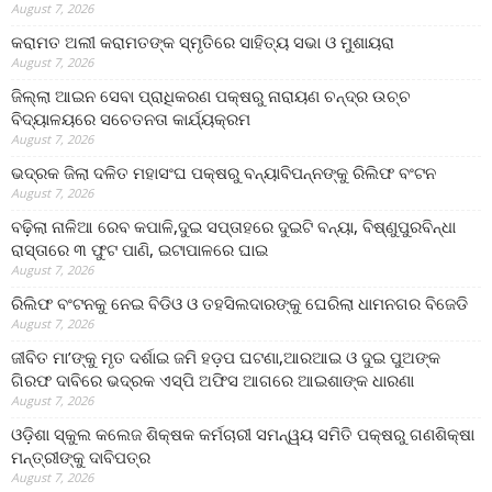
August 7, 2026
କରାମତ ଅଲୀ କରାମତଙ୍କ ସ୍ମୃତିରେ ସାହିତ୍ୟ ସଭା ଓ ମୁଶାୟରା
August 7, 2026
ଜିଲ୍ଲା ଆଇନ ସେବା ପ୍ରାଧିକରଣ ପକ୍ଷରୁ ନାରାୟଣ ଚନ୍ଦ୍ର ଉଚ୍ଚ
ବିଦ୍ୟାଳୟରେ ସଚେତନତା କାର୍ଯ୍ୟକ୍ରମ
August 7, 2026
ଭଦ୍ରକ ଜିଲା ଦଳିତ ମହାସଂଘ ପକ୍ଷରୁ ବନ୍ୟାବିପନ୍ନଙ୍କୁ ରିଲିଫ ବଂଟନ
August 7, 2026
ବଢ଼ିଲା ନାଳିଆ ରେବ କପାଳି,ଦୁଇ ସପ୍ତାହରେ ଦୁଇଟି ବନ୍ୟା, ବିଷ୍ଣୁପୁରବିନ୍ଧା
ରାସ୍ତାରେ ୩ ଫୁଟ ପାଣି, ଇଟାପାଳରେ ଘାଇ
August 7, 2026
ରିଲିଫ ବଂଟନକୁ ନେଇ ବିଡିଓ ଓ ତହସିଲଦାରଙ୍କୁ ଘେରିଲା ଧାମନଗର ବିଜେଡି
August 7, 2026
ଜୀବିତ ମା’ଙ୍କୁ ମୃତ ଦର୍ଶାଇ ଜମି ହଡ଼ପ ଘଟଣା,ଆରଆଇ ଓ ଦୁଇ ପୁଅଙ୍କ
ଗିରଫ ଦାବିରେ ଭଦ୍ରକ ଏସ୍‌ପି ଅଫିସ ଆଗରେ ଆଇଶାଙ୍କ ଧାରଣା
August 7, 2026
ଓଡ଼ିଶା ସ୍କୁଲ କଲେଜ ଶିକ୍ଷକ କର୍ମଚାରୀ ସମନ୍ୱୟ ସମିତି ପକ୍ଷରୁ ଗଣଶିକ୍ଷା
ମନ୍ତ୍ରୀଙ୍କୁ ଦାବିପତ୍ର
August 7, 2026