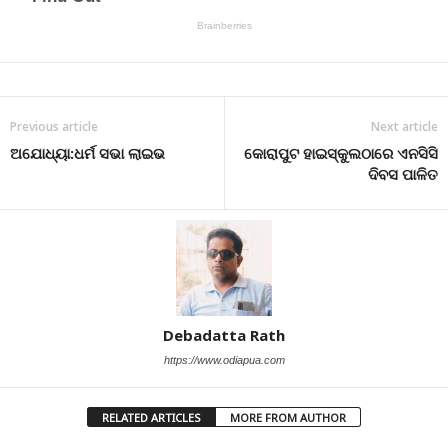
Previous article
Next article
ଅଯୋଧ୍ୟା:ଧର୍ମ ସଭା ଲାଇଭ
କୋରାପୁଟ ହାଇସ୍କୁଲଠାରେ ଏନସିସି
ଦିବସ ପାଳିତ
Debadatta Rath
https://www.odiapua.com
RELATED ARTICLES
MORE FROM AUTHOR