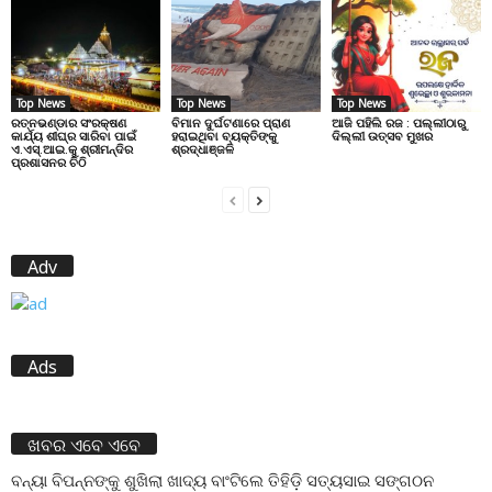
Top News
Top News
Top News
ରତ୍ନଭଣ୍ଡାର ସଂରକ୍ଷଣ
ବିମାନ ଦୁର୍ଘଟଣାରେ ପ୍ରାଣ
ଆଜି ପହିଲି ରଜ : ପଲ୍ଲୀଠାରୁ
କାର୍ଯ୍ୟ ଶୀଘ୍ର ସାରିବା ପାଇଁ
ହରାଇଥିବା ବ୍ୟକ୍ତିଙ୍କୁ
ଦିଲ୍ଲୀ ଉତ୍ସବ ମୁଖର
ଏ.ଏସ୍.ଆଇ.କୁ ଶ୍ରୀମନ୍ଦିର
ଶ୍ରଦ୍ଧାଞ୍ଜଳି
ପ୍ରଶାସନର ଚିଠି
Adv
Ads
ଖବର ଏବେ ଏବେ
ବନ୍ୟା ବିପନ୍ନଙ୍କୁ ଶୁଖିଲା ଖାଦ୍ୟ ବାଂଟିଲେ ତିହିଡି଼ ସତ୍ୟସାଇ ସଙ୍ଗଠନ