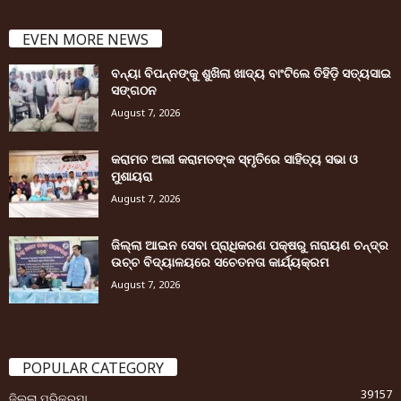
EVEN MORE NEWS
ବନ୍ୟା ବିପନ୍ନଙ୍କୁ ଶୁଖିଲା ଖାଦ୍ୟ ବାଂଟିଲେ ତିହିଡି଼ ସତ୍ୟସାଇ
ସଙ୍ଗଠନ
August 7, 2026
କରାମତ ଅଲୀ କରାମତଙ୍କ ସ୍ମୃତିରେ ସାହିତ୍ୟ ସଭା ଓ
ମୁଶାୟରା
August 7, 2026
ଜିଲ୍ଲା ଆଇନ ସେବା ପ୍ରାଧିକରଣ ପକ୍ଷରୁ ନାରାୟଣ ଚନ୍ଦ୍ର
ଉଚ୍ଚ ବିଦ୍ୟାଳୟରେ ସଚେତନତା କାର୍ଯ୍ୟକ୍ରମ
August 7, 2026
POPULAR CATEGORY
39157
ଜିଲ୍ଲା ପରିକ୍ରମା