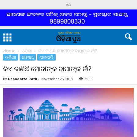
Ads
Home
ଓଡ଼ିଶା
କିଏ ଜାଣିଛି ମୋଦୀଙ୍କ ବାପାଙ୍କ ନାଁ?
ଓଡ଼ିଶା
ଜାତୀୟ
ରାଜନୀତି
କିଏ ଜାଣିଛି ମୋଦୀଙ୍କ ବାପାଙ୍କ ନାଁ?
By
Debadatta Rath
-
November 25, 2018
3511