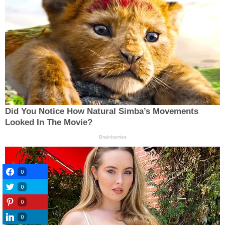
0
0
0
0