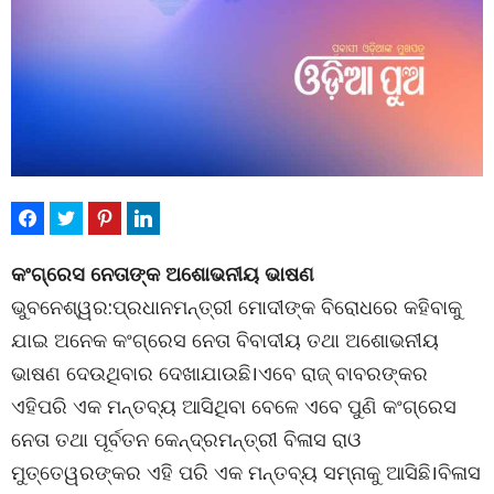
କଂଗ୍ରେସ ନେତାଙ୍କ ଅଶୋଭନୀୟ ଭାଷଣ
ଭୁବନେଶ୍ୱର:ପ୍ରଧାନମନ୍ତ୍ରୀ ମୋଦୀଙ୍କ ବିରୋଧରେ କହିବାକୁ
ଯାଇ ଅନେକ କଂଗ୍ରେସ ନେତା ବିବାଦୀୟ ତଥା ଅଶୋଭନୀୟ
ଭାଷଣ ଦେଉଥିବାର ଦେଖାଯାଉଛି।ଏବେ ରାଜ୍ ବାବରଙ୍କର
ଏହିପରି ଏକ ମନ୍ତବ୍ୟ ଆସିଥିବା ବେଳେ ଏବେ ପୁଣି କଂଗ୍ରେସ
ନେତା ତଥା ପୂର୍ବତନ କେନ୍ଦ୍ରମନ୍ତ୍ରୀ ବିଳାସ ରାଓ
ମୁତ୍ତେୱରଙ୍କର ଏହି ପରି ଏକ ମନ୍ତବ୍ୟ ସମ୍ନାକୁ ଆସିଛି।ବିଳାସ