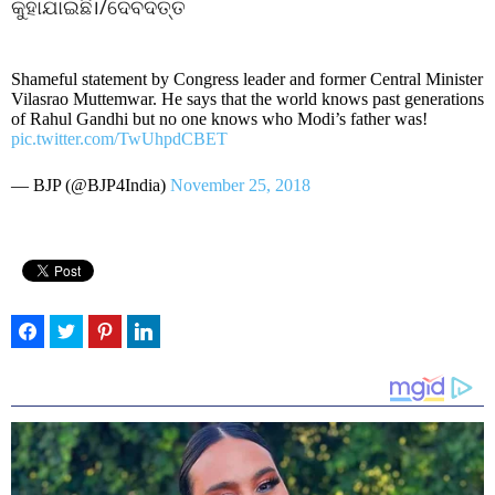
କୁହାଯାଇଛି।/ଦେବଦତ୍ତ
Shameful statement by Congress leader and former Central Minister
Vilasrao Muttemwar. He says that the world knows past generations
of Rahul Gandhi but no one knows who Modi’s father was!
pic.twitter.com/TwUhpdCBET
— BJP (@BJP4India)
November 25, 2018