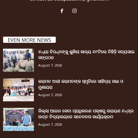
EVEN MORE NEWS
ବନ୍ୟା ବିପନ୍ନଙ୍କୁ ଶୁଖିଲା ଖାଦ୍ୟ ବାଂଟିଲେ ତିହିଡି଼ ସତ୍ୟସାଇ
ସଙ୍ଗଠନ
August 7, 2026
କରାମତ ଅଲୀ କରାମତଙ୍କ ସ୍ମୃତିରେ ସାହିତ୍ୟ ସଭା ଓ
ମୁଶାୟରା
August 7, 2026
ଜିଲ୍ଲା ଆଇନ ସେବା ପ୍ରାଧିକରଣ ପକ୍ଷରୁ ନାରାୟଣ ଚନ୍ଦ୍ର
ଉଚ୍ଚ ବିଦ୍ୟାଳୟରେ ସଚେତନତା କାର୍ଯ୍ୟକ୍ରମ
August 7, 2026