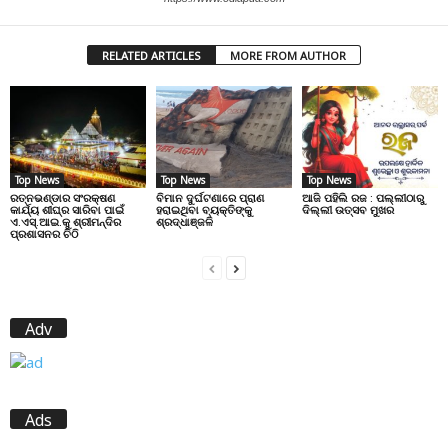
RELATED ARTICLES
MORE FROM AUTHOR
Top News
Top News
Top News
ରତ୍ନଭଣ୍ଡାର ସଂରକ୍ଷଣ
ବିମାନ ଦୁର୍ଘଟଣାରେ ପ୍ରାଣ
ଆଜି ପହିଲି ରଜ : ପଲ୍ଲୀଠାରୁ
କାର୍ଯ୍ୟ ଶୀଘ୍ର ସାରିବା ପାଇଁ
ହରାଇଥିବା ବ୍ୟକ୍ତିଙ୍କୁ
ଦିଲ୍ଲୀ ଉତ୍ସବ ମୁଖର
ଏ.ଏସ୍.ଆଇ.କୁ ଶ୍ରୀମନ୍ଦିର
ଶ୍ରଦ୍ଧାଞ୍ଜଳି
ପ୍ରଶାସନର ଚିଠି
Adv
Ads