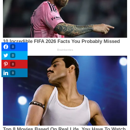
0
0
0
0