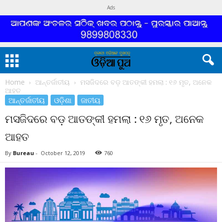
Ads
Home
ଆନ୍ତର୍ଜାତୀୟ
ମସଜିଦରେ ବଡ଼ ଆତଙ୍କୀ ହମଲା : ୧୬ ମୃତ, ଅନେକ
ଆହତ
ଆନ୍ତର୍ଜାତୀୟ
ଓଡ଼ିଶା
ଜାତୀୟ
ମସଜିଦରେ ବଡ଼ ଆତଙ୍କୀ ହମଲା : ୧୬ ମୃତ, ଅନେକ
ଆହତ
By
Bureau
-
October 12, 2019
760