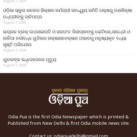
August 7, 2026
ଓଡ଼ିଶା ସ୍କୁଲ କଲେଜ ଶିକ୍ଷକ କର୍ମଚାରୀ ସମନ୍ୱୟ ସମିତି ପକ୍ଷରୁ ଗଣଶିକ୍ଷା
ମନ୍ତ୍ରୀଙ୍କୁ ଦାବିପତ୍ର
August 7, 2026
ଭଦ୍ରକ ବ୍ଲକ୍ ଉପସଭାପତି ଓ ସରପଂଚ ଜିଲାପାଳଙ୍କୁ ଭେଟିଲେ,ସାଳନ୍ଦୀ ଓ
ନାଳିଆ ନଦୀବନ୍ଧ ଗୁଡିକର ରକ୍ଷଣାବେକ୍ଷଣ ଅଭାବରୁ ମନୁଷ୍ୟକୃତ ବନ୍ୟା
ସୃଷ୍ଟି ଅଭିଯୋଗ
August 7, 2026
ଯୁବକଙ୍କ ସନ୍ଦେହଜନକ ମୃତ୍ୟୁ
August 7, 2026
Odia Pua is the first Odia Newspaper which is printed &
Published from New Delhi & first Odia mobile news site.
Contact us:
odiapuadelhi@gmail.com