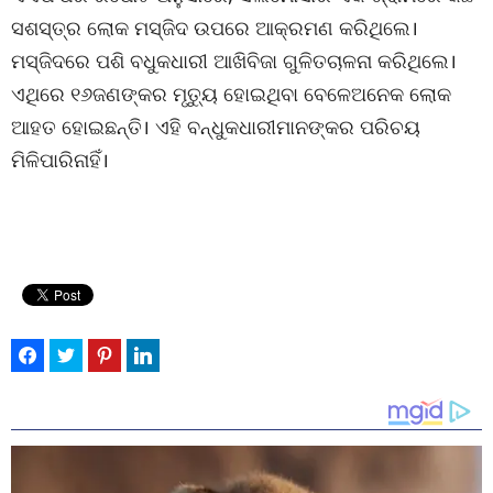
ସଶସ୍ତ୍ର ଲୋକ ମସ୍ଜିଦ ଉପରେ ଆକ୍ରମଣ କରିଥିଲେ।
ମସ୍ଜିଦରେ ପଶି ବଧୁକଧାରୀ ଆଖିବିଜା ଗୁଳିତଚାଳନା କରିଥିଲେ।
ଏଥିରେ ୧୬ଜଣଙ୍କର ମୃତ୍ୟୁ ହୋଇଥିବା ବେଳେଅନେକ ଲୋକ
ଆହତ ହୋଇଛନ୍ତି। ଏହି ବନ୍ଧୁକଧାରୀମାନଙ୍କର ପରିଚୟ
ମିଳିପାରିନାହିଁ।