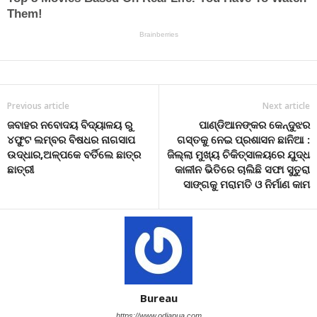
Previous article
Next article
ଜବାହର ନବୋଦୟ ବିଦ୍ୟାଳୟ ରୁ
ପାଣ୍ଡିଆନଙ୍କର କେନ୍ଦୁଝର
୪ଫୁଟ ଲମ୍ବର ବିଷଧର ନାଗସାପ
ଗସ୍ତକୁ ନେଇ ପ୍ରଶାସନ ଛାନିଆ :
ଉଦ୍ଧାର,ଅଳ୍ପକେ ବର୍ତିଲେ ଛାତ୍ର
ଜିଲ୍ଲା ମୁଖ୍ୟ ଚିକିତ୍ସାଳୟରେ ଯୁଦ୍ଧ
ଛାତ୍ରୀ
କାଳୀନ ଭିତିରେ ଚାଲିଛି ସଫା ସୁତୁରା
ସାଙ୍ଗକୁ ମରାମତି ଓ ନିର୍ମାଣ କାମ
Bureau
https://www.odiapua.com