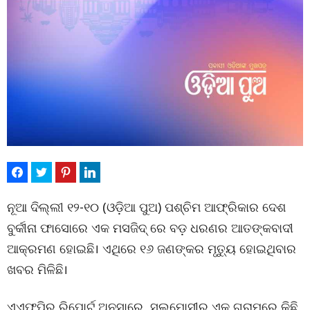
ନୂଆ ଦିଲ୍ଲୀ ୧୨-୧୦ (ଓଡ଼ିଆ ପୁଅ) ପଶ୍ଚିମ ଆଫ୍ରିକାର ଦେଶ
ବୁର୍କୀନା ଫାସୋରେ ଏକ ମସଜିଦ୍ ରେ ବଡ଼ ଧରଣର ଆତଙ୍କବାଦୀ
ଆକ୍ରମଣ ହୋଇଛି। ଏଥିରେ ୧୬ ଜଣଙ୍କର ମୃତ୍ୟୁ ହୋଇଥିବାର
ଖବର ମିଳିଛି।
ଏଏଫପିର ରିପୋର୍ଟ ଅନୁସାରେ, ସଲମୋସୀର ଏକ ଗ୍ରାମରେ କିଛି