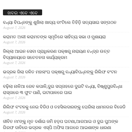
ଖବର ଏବେ ଏବେ
ବନ୍ୟା ବିପନ୍ନଙ୍କୁ ଶୁଖିଲା ଖାଦ୍ୟ ବାଂଟିଲେ ତିହିଡି଼ ସତ୍ୟସାଇ ସଙ୍ଗଠନ
August 7, 2026
କରାମତ ଅଲୀ କରାମତଙ୍କ ସ୍ମୃତିରେ ସାହିତ୍ୟ ସଭା ଓ ମୁଶାୟରା
August 7, 2026
ଜିଲ୍ଲା ଆଇନ ସେବା ପ୍ରାଧିକରଣ ପକ୍ଷରୁ ନାରାୟଣ ଚନ୍ଦ୍ର ଉଚ୍ଚ
ବିଦ୍ୟାଳୟରେ ସଚେତନତା କାର୍ଯ୍ୟକ୍ରମ
August 7, 2026
ଭଦ୍ରକ ଜିଲା ଦଳିତ ମହାସଂଘ ପକ୍ଷରୁ ବନ୍ୟାବିପନ୍ନଙ୍କୁ ରିଲିଫ ବଂଟନ
August 7, 2026
ବଢ଼ିଲା ନାଳିଆ ରେବ କପାଳି,ଦୁଇ ସପ୍ତାହରେ ଦୁଇଟି ବନ୍ୟା, ବିଷ୍ଣୁପୁରବିନ୍ଧା
ରାସ୍ତାରେ ୩ ଫୁଟ ପାଣି, ଇଟାପାଳରେ ଘାଇ
August 7, 2026
ରିଲିଫ ବଂଟନକୁ ନେଇ ବିଡିଓ ଓ ତହସିଲଦାରଙ୍କୁ ଘେରିଲା ଧାମନଗର ବିଜେଡି
August 7, 2026
ଜୀବିତ ମା’ଙ୍କୁ ମୃତ ଦର୍ଶାଇ ଜମି ହଡ଼ପ ଘଟଣା,ଆରଆଇ ଓ ଦୁଇ ପୁଅଙ୍କ
ଗିରଫ ଦାବିରେ ଭଦ୍ରକ ଏସ୍‌ପି ଅଫିସ ଆଗରେ ଆଇଶାଙ୍କ ଧାରଣା