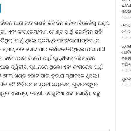
ଘଟଣା
ଭଦ୍ର
August
ାଚନ ଆଉ ହାତ ଗଣତି କିଛି ଦିନ ରହିଲା।ବିଜେଡିରୁ ଅରୂପ
ଓଡ଼ିଶ
ଗୀ ଏବଂ କଂଗ୍ରେସ/ବାମ ମେଣ୍ଟ ପାର୍ଥି ଜନାର୍ଦ୍ଦନ ପତି
ସମିତି
August
ିଥିଲା।ପାର୍ଥି ଥିଲେ ପ୍ରସନ୍ନ ପାଟ୍ଟଶାଣୀ।ପ୍ରସନ୍ନ
ଭଦ୍ର
୪,୩୯,୨୫୨ ଭୋଟ ପାଇ ନିର୍ବାଚନ ଜିତିଥିଲେ।ପାଖାପାଖି
ଭେଟି
ବାକି ଅଧକ।ବିଜେପି ପାର୍ଥି ପୃଥ୍ବୀରାଜ୍ ହରିଚନ୍ଦନ
ରକ୍ଷ
ଅଭି
ଇ ଦ୍ୱିତୀୟ ସ୍ଥାନରେ ଥିଲେ।ଏବଂ କଂଗ୍ରେସ ପାର୍ଥି
August
୪୫,୭୮୩ ଖଣ୍ଡ ଭୋଟ ପାଇ ତୃତୀୟ ସ୍ଥାନରେ ଥିଲେ।
ଯୁବକ
୍ଗତ ୭ଟି ନିର୍ବାଚନ ମଣ୍ଡଳୀ ଜୟଦେବ, ଭୁବନେଶ୍ୱର
August
ର ଏକାମ୍ର, ଜଟଣୀ, ବେଗୁନିଆ ଏବଂ ଖୋର୍ଦ୍ଧା ସବୁ