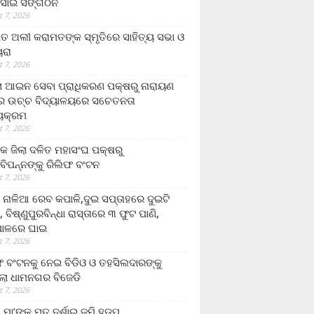
ସାଇ ସଙ୍ଗଠନ
 7, 2026
ତ ଅଲୀ କରାମତଙ୍କ ସ୍ମୃତିରେ ସାହିତ୍ୟ ସଭା ଓ
ୟରା
 7, 2026
ଲା ଆଇନ ସେବା ପ୍ରାଧିକରଣ ପକ୍ଷରୁ ନାରାୟଣ
୍ର ଉଚ୍ଚ ବିଦ୍ୟାଳୟରେ ସଚେତନତା
୍ୟକ୍ରମ
 7, 2026
କ ଜିଲା ଦଳିତ ମହାସଂଘ ପକ୍ଷରୁ
ାବିପନ୍ନଙ୍କୁ ରିଲିଫ ବଂଟନ
 7, 2026
ା ନାଳିଆ ରେବ କପାଳି,ଦୁଇ ସପ୍ତାହରେ ଦୁଇଟି
, ବିଷ୍ଣୁପୁରବିନ୍ଧା ରାସ୍ତାରେ ୩ ଫୁଟ ପାଣି,
ାଳରେ ଘାଇ
 7, 2026
ଫ ବଂଟନକୁ ନେଇ ବିଡିଓ ଓ ତହସିଲଦାରଙ୍କୁ
ଲା ଧାମନଗର ବିଜେଡି
 7, 2026
 ମା’ଙ୍କୁ ମୃତ ଦର୍ଶାଇ ଜମି ହଡ଼ପ