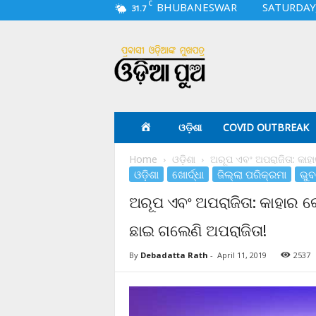
C
BHUBANESWAR
SATURDAY,
31.7
O
d
i
a
p
u
a
ଓଡ଼ିଶା
COVID OUTBREAK
.
c
Home
ଓଡ଼ିଶା
ଅରୂପ ଏବଂ ଅପରାଜିତା: କାହ
o
ଓଡ଼ିଶା
ଖୋର୍ଦ୍ଧା
ଜିଲ୍ଲା ପରିକ୍ରମା
ଭୁ
m
ଅରୂପ ଏବଂ ଅପରାଜିତା: କାହାର 
ଛାଇ ଗଲେଣି ଅପରାଜିତା!
By
Debadatta Rath
-
April 11, 2019
2537