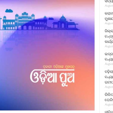
ସତ୍ୟ
August
କରାମ
ମୁଶା
August
ଜିଲ୍
ଚନ୍ଦ
କାର୍ଯ
August
ଭଦ୍ର
ବନ୍ୟ
August
ବଢ଼ିଲ
ବନ୍ୟା
ଇଟାପ
August
ରିଲି
ଘେରି
August
ଜୀବିତ