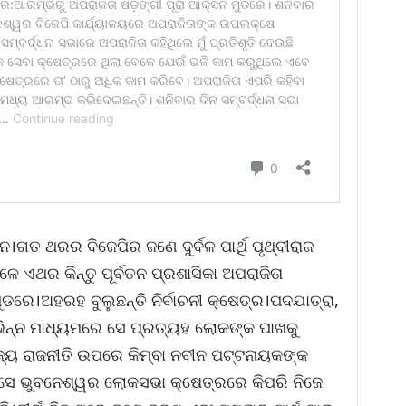
ତନ।ଗତ ଥରର ବିଜେପିର ଜଣେ ଦୁର୍ବଳ ପାର୍ଥି ପୃଥ୍ବୀରାଜ
ଳେ ଏଥର କିନ୍ତୁ ପୂର୍ବତନ ପ୍ରଶାସିକା ଅପରାଜିତା
ୁଡରେ।ଅହରହ ବୁଲୁଛନ୍ତି ନିର୍ବାଚନୀ କ୍ଷେତ୍ର।ପଦଯାତ୍ରା,
ବିଭିନ୍ନ ମାଧ୍ୟମରେ ସେ ପ୍ରତ୍ୟହ ଲୋକଙ୍କ ପାଖକୁ
ାଜ୍ୟ ରାଜନୀତି ଉପରେ କିମ୍ବା ନବୀନ ପଟ୍ଟନାୟକଙ୍କ
ସେ ଭୁବନେଶ୍ୱର ଲୋକସଭା କ୍ଷେତ୍ରରେ କିପରି ନିଜେ