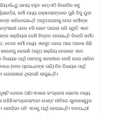
କ୍ରିୟ।କିନ୍ତୁ,ସମୟ ବହୁତ କମ୍।ଏଠି ବିଜେଡିର ସବୁ
୍ୟକର୍ତ୍ତା, କର୍ମୀ ମଧ୍ୟ ଦକ୍ଷ।ସାଙ୍ଗରେ ପୁଣି ବିଜୁ ଯୁବା
ବିଳମ୍ବ କରିଦେଇଛନ୍ତି ଅରୂପ।ଯାହାକୁ ନେଇ କର୍ମୀଙ୍କ
ଟ୍ଟଶାଣୀ ଘରେ ବସି ଭୋଟ ପାଇଲା ପରି ସ୍ଥିତି ଏବେ
୍କ ସକ୍ରିୟତା ଦେଖି ବିବ୍ରତ ହେଉଛନ୍ତି ବିଜେଡି କର୍ମୀ।
େ, ତେବେ କର୍ମୀ ମଧ୍ୟ ଏକଜୁଟ ହୋଇ ଆଉ ଅନେକ କିଛି
ଉଁ କାରଣରୁ କେଜାଣି ଅରୂପ ସକ୍ରିୟ ହେବାରେ ଏତେ
 ବିଧାୟକ ପାର୍ଥି ମାନଙ୍କୁ ସବାରୀରେ ବୋହି ନେଇ ଚାଲିବା
ଧେ (ବାବା ପ୍ରସନ୍ନଙ୍କ ପରି) ନିଜ ବିଧାୟକ ପାର୍ଥି
 ଯୋଜନାରେ ଥିଲାପରି ଲାଗୁଛନ୍ତି।
 ଦୃଷ୍ଟି ଦେବାର ଅଛି।ଏଠାରେ କଂଗ୍ରେସ ଭୋଟର ମଧ୍ୟ
 ରହିଛି।କଂଗ୍ରେସ/ବାମ ମେଣ୍ଟ ନୀତିରେ ଭୁବନେଶ୍ୱର
ନାର୍ଦ୍ଦନ ପତି ଏଠାରୁ ପାର୍ଥି ହୋଇଛନ୍ତି। ବାମପନ୍ଥୀ