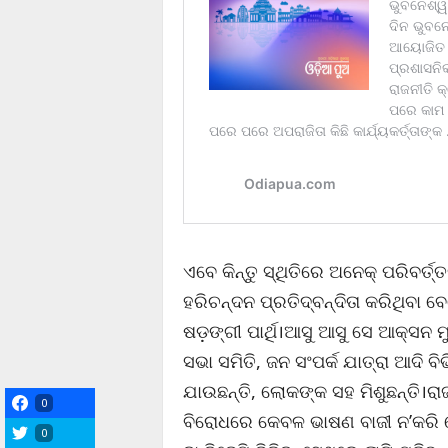
ଏବେ କିନ୍ତୁ ସ୍ଥିତିରେ ଅନେକ୍ ପରିବର୍ତ୍
ହରିଚନ୍ଦନ ପ୍ରତିଦ୍ବନ୍ଦିତା କରିଥିବା ବେ
ଷଡ଼ଙ୍ଗୀ ପାର୍ଥି।ଆସୁ ଆସୁ ସେ ଆକ୍ସନ ମ
ସଭା ସମିତି, ଜନ ସଂପର୍କ ଯାତ୍ରା ଆଦି 
ଯାଉଛନ୍ତି, ଲୋକଙ୍କ ସହ ମିଶୁଛନ୍ତି।ର
0
ବିରୋଧରେ କେବଳ ଭାଷଣ ବାଜୀ ନ’କରି 
0