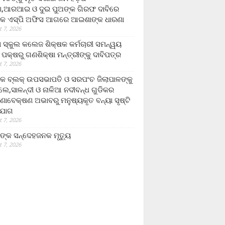
,ଆରଆଇ ଓ ଦୁଇ ପୁଅଙ୍କ ଗିରଫ ଦାବିରେ
କ ଏସ୍‌ପି ଅଫିସ ଆଗରେ ଆଇଶାଙ୍କ ଧାରଣା
 7, 2026
ା ସ୍କୁଲ କଲେଜ ଶିକ୍ଷକ କର୍ମଚାରୀ ସମନ୍ୱୟ
 ପକ୍ଷରୁ ଗଣଶିକ୍ଷା ମନ୍ତ୍ରୀଙ୍କୁ ଦାବିପତ୍ର
 7, 2026
କ ବ୍ଲକ୍ ଉପସଭାପତି ଓ ସରପଂଚ ଜିଲାପାଳଙ୍କୁ
ଲେ,ସାଳନ୍ଦୀ ଓ ନାଳିଆ ନଦୀବନ୍ଧ ଗୁଡିକର
ଣାବେକ୍ଷଣ ଅଭାବରୁ ମନୁଷ୍ୟକୃତ ବନ୍ୟା ସୃଷ୍ଟି
ଯୋଗ
 7, 2026
ଙ୍କ ସନ୍ଦେହଜନକ ମୃତ୍ୟୁ
 7, 2026