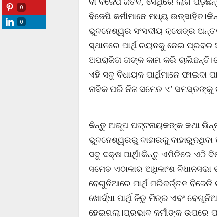
ବା ବିଜେପି ଜିତିବ, ସେଥିରେ ଲାଗି ପଡ଼ିଛ
0
ବିଜେପି କର୍ମୀମାନେ ମଧ୍ୟ ଉତ୍ସାହିତ।କ
0
ଭୁବନେଶ୍ୱର ସଂସଦୀୟ କ୍ଷେତ୍ର ଅନ୍ତର୍ଗ
ସ୍ଥାନରେ ପାର୍ଥି ଚୟନକୁ ନେଇ ପ୍ରବଳ 
ଅପରାଜିତା ତାଙ୍କ କାମ କରି ଚାଲିଛନ୍ତି
ଏହି ସବୁ ବିଧାୟକ ପାର୍ଥିମାନେ ଫାଇଦା ପ
ନାବିକ ପରି ନିଜ ସମେତ ଏ’ ସମସ୍ତଙ୍କୁ 
କିନ୍ତୁ ଅରୂପ ପଟ୍ଟନାୟକଙ୍କ କଥା ଭିନ
ଭୁବନେଶ୍ୱରରୁ ବାହାରକୁ ବାହାରୁନଥିବା 
ସବୁ ଦକ୍ଷ ପାର୍ଥି।କିନ୍ତୁ ଏମିତିରେ ଏଠି ବ
ସମେତ ଏଠାକାର ଅଧିକାଂଶ ବିଧାନସଭା ପା
ବେଗୁନିଆରେ ପାର୍ଥି ପରିବର୍ତ୍ତନ ବିଜ
ଖୋର୍ଦ୍ଧା ପାର୍ଥି ଜିତୁ ମିତ୍ର ଏବଂ ବେଗୁନି
ହେଇଗଲା।ପ୍ରଭାବ କର୍ମୀଙ୍କ ଉପରେ ପ