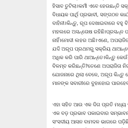
ହିସାବ ତୁଟିଲା।କର୍ମୀ ଏବେ ହେଉଛନ୍ତି ସ
ବିଧାୟକ ପାର୍ଥି ପ୍ରଭାବୀ, ସଙ୍ଗଠନ କାର୍ଯ
ବାହିନୀ।କିନ୍ତୁ, ରୂପ ଦେଖାଇବାରେ ବହୁ 
ମହଲରେ ଅସନ୍ତୋଷ ରହିଛି।ପ୍ରସନ୍ନ ପା
ନାହିଁ।ମୋଦୀ ଲହର ଅଛି।ଏଣେ, ଅପରାଜିତାଙ
ଯଦି ଅରୂପ ପ୍ରଥମରୁ ସକ୍ରିୟ ଥାଆନ୍ତ
ଅଧିକ କରି ପାରି ଥାଆନ୍ତେ।କିନ୍ତୁ କେ
ବିଳମ୍ବ କରିଛନ୍ତି?ତେଣେ ଅପରାଜିତା ନିଜ
ଯୋଜନାରେ ଥିଲା ବେଳେ, ଅରୂପ କିନ୍ତୁ ବୋ
ମାନଙ୍କ ସବାରୀରେ ବୁହାହୋଇ ପାରହେବା
ଏହା ସହିତ ଆଉ ଏକ ଦିଗ ପ୍ରତି ମଧ୍ୟ
ଏକ ବଡ଼ ପ୍ରଭାବ ପକାଇବାର ସମ୍ଭାବନା
ସଂସଦୀୟ ଆସନ ବାମଦଳ ଭାଗରେ ପଡ଼ିଛି। ଜ