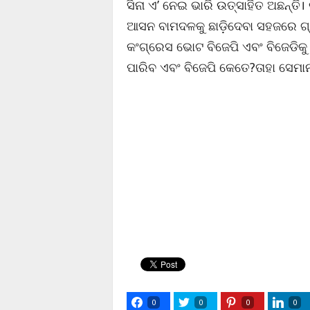
ସିନା ଏ’ ନେଇ ଭାରି ଉତ୍ସାହିତ ଅଛନ୍ତି। 
ଆସନ ବାମଦଳକୁ ଛାଡ଼ିଦେବା ସହଜରେ ଗ୍ରହ
କଂଗ୍ରେସ ଭୋଟ ବିଜେପି ଏବଂ ବିଜେଡିକ
ପାରିବ ଏବଂ ବିଜେପି କେତେ?ତାହା ସେମା
0
0
0
0