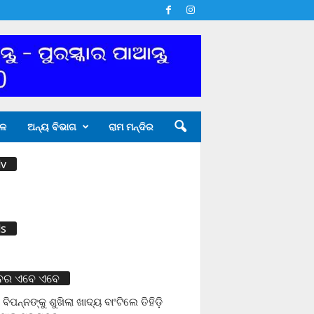
ଳ
ଅନ୍ୟ ବିଭାଗ
ରାମ ମନ୍ଦିର
v
s
ବର ଏବେ ଏବେ
 ବିପନ୍ନଙ୍କୁ ଶୁଖିଲା ଖାଦ୍ୟ ବାଂଟିଲେ ତିହିଡି଼