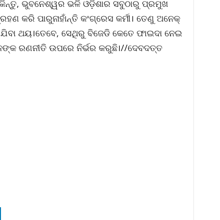
କିନ୍ତୁ, ଭୁବନେଶ୍ୱର ଭଳି ଓଡ଼ିଶାର ସବୁଠାରୁ ପ୍ରମୁଖ
ଣ କରି ପାରୁନାହାଁନ୍ତି କଂଗ୍ରେସ କର୍ମୀ। ତେଣୁ ଅନେକ୍
ୁ ଯିବା ଥୟ।ତେବେ, ସେଥିରୁ ବିଜେଡି କେତେ ଫାଇଦା ନେଇ
ନଙ୍କ ରଣନୀତି ଉପରେ ନିର୍ଭର କରୁଛି।//ଦେବଦତ୍ତ