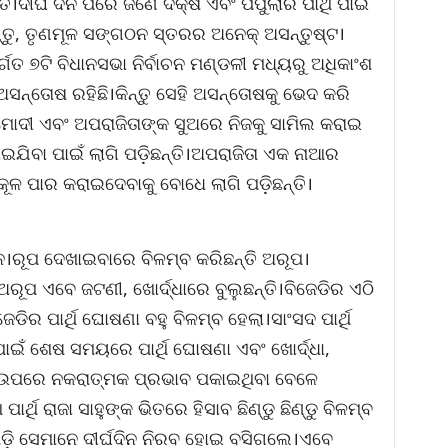
ନ୍ତି।ଦୀର୍ଘ ଦିନ ପରେ ଜଣେ ଦକ୍ଷ ଏବଂ ପପୁଲାର ପାର୍ଥି ପାଇ
ିନ୍ତୁ, ତୃଣମୂଳ ସଙ୍ଗଠନ ସ୍ତରର ଅନେକ୍ ଅସନ୍ତୁଷ୍ଟ।
ତ ୭ଟି ବିଧାନସଭା ନିର୍ବାଚନ ମଣ୍ଡଳୀ ମଧ୍ୟରୁ ଅଧିକାଂଶ
ଅସନ୍ତୋଷ ରହିଛି।କିନ୍ତୁ ସେହି ଅସନ୍ତୋଷକୁ ଭେଦ କରି
।ମୋଦୀ ଏବଂ ଅପରାଜିତାଙ୍କ ସୁଅରେ ନିଜକୁ ସାମିଲ କରାଇ
ାଇଯିବା ପାଇଁ ଲାଗି ପଡ଼ିଛନ୍ତି।ଅପରାଜିତା ଏକ ନାଆର
କୂଳ ପାର କରାଇଦେବାକୁ ବୋଧେ ଲାଗି ପଡ଼ିଛନ୍ତି।
୍ନ।ରୂପ ଦେଖାଇବାରେ ବିଳମ୍ବ କରିଛନ୍ତି ଅରୂପ।
ଅରୂପ ଏବେ ଜଟଣୀ, ଖୋର୍ଦ୍ଧାରେ ବୁଲୁଛନ୍ତି।ବିଜେଡିର ଏଠି
ିଜେଡିର ପାର୍ଥି ଘୋଷଣା ବହୁ ବିଳମ୍ବ ହେଲା।ସାଂସଦ ପାର୍ଥି
ଇଁ ଶେଷ ସମୟରେ ପାର୍ଥି ଘୋଷଣା ଏବଂ ଖୋର୍ଦ୍ଧା,
େଡି ଉପରେ ନକରାତ୍ମକ ପ୍ରଭାବ ପକାଇଥିବା ବେଳେ
ଆ ପାର୍ଥି ରାଜା ସାହୁଙ୍କ ଭିତରେ ହିସାବ ଛିଣ୍ଡୁ ଛିଣ୍ଡୁ ବିଳମ୍ବ
ଡ଼ି ସେମାନେ ଦୀର୍ଘଦିନ ନିରବ ହୋଇ ବସିଗଲେ।ଏବେ