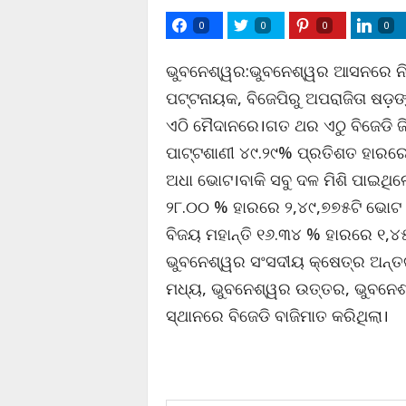
0
0
0
0
ଭୁବନେଶ୍ୱର:ଭୁବନେଶ୍ୱର ଆସନରେ ନିର୍ବ
ପଟ୍ଟନାୟକ, ବିଜେପିରୁ ଅପରାଜିତା ଷଡ଼ଙ୍
ଏଠି ମୈଦାନରେ।ଗତ ଥର ଏଠୁ ବିଜେଡି ଜିତ
ପାଟ୍ଟଶାଣୀ ୪୯.୨୯% ପ୍ରତିଶତ ହାରରେ 
ଅଧା ଭୋଟ।ବାକି ସବୁ ଦଳ ମିଶି ପାଇଥିଲେ 
୨୮.୦୦ % ହାରରେ ୨,୪୯,୭୭୫ଟି ଭୋଟ ପା
ବିଜୟ ମହାନ୍ତି ୧୬.୩୪ % ହାରରେ ୧,
ଭୁବନେଶ୍ୱର ସଂସଦୀୟ କ୍ଷେତ୍ର ଅନ୍ତର
ମଧ୍ୟ, ଭୁବନେଶ୍ୱର ଉତ୍ତର, ଭୁବନେଶ୍ୱ
ସ୍ଥାନରେ ବିଜେଡି ବାଜିମାତ କରିଥିଲା।