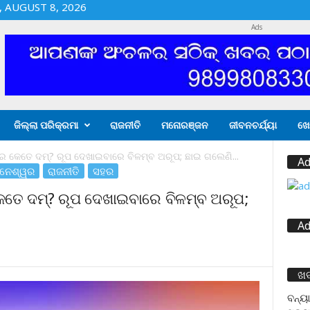
 AUGUST 8, 2026
Ads
ଜିଲ୍ଲା ପରିକ୍ରମା
ରାଜନୀତି
ମନୋରଞ୍ଜନ
ଜୀବନଚର୍ଯ୍ୟା
ଖେ
ାର କେତେ ଦମ୍? ରୂପ ଦେଖାଇବାରେ ବିଳମ୍ବ ଅରୂପ; ଛାଇ ଗଲେଣି...
Ad
ବନେଶ୍ୱର
ରାଜନୀତି
ସହର
କେତେ ଦମ୍? ରୂପ ଦେଖାଇବାରେ ବିଳମ୍ବ ଅରୂପ;
Ad
ଖ
ବନ୍ୟା