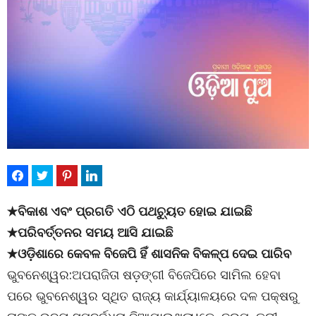
★ବିକାଶ ଏବଂ ପ୍ରଗତି ଏଠି ପଥଚ୍ୟୁତ ହୋଇ ଯାଇଛି
★ପରିବର୍ତ୍ତନର ସମୟ ଆସି ଯାଇଛି
★ଓଡ଼ିଶାରେ କେବଳ ବିଜେପି ହିଁ ଶାସନିକ ବିକଳ୍ପ ଦେଇ ପାରିବ
ଭୁବନେଶ୍ୱର:ଅପରାଜିତା ଷଡ଼ଙ୍ଗୀ ବିଜେପିରେ ସାମିଲ ହେବା
ପରେ ଭୁବନେଶ୍ୱର ସ୍ଥିତ ରାଜ୍ୟ କାର୍ଯ୍ୟାଳୟରେ ଦଳ ପକ୍ଷରୁ