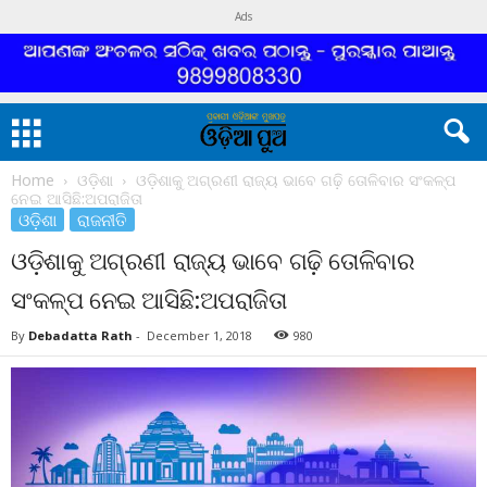
Ads
Home
ଓଡ଼ିଶା
ଓଡ଼ିଶାକୁ ଅଗ୍ରଣୀ ରାଜ୍ୟ ଭାବେ ଗଢ଼ି ତୋଳିବାର ସଂକଳ୍ପ
ନେଇ ଆସିଛି:ଅପରାଜିତା
ଓଡ଼ିଶା
ରାଜନୀତି
ଓଡ଼ିଶାକୁ ଅଗ୍ରଣୀ ରାଜ୍ୟ ଭାବେ ଗଢ଼ି ତୋଳିବାର
ସଂକଳ୍ପ ନେଇ ଆସିଛି:ଅପରାଜିତା
By
Debadatta Rath
-
December 1, 2018
980