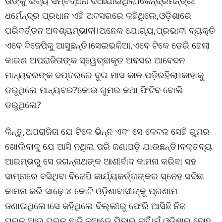
ତାଙ୍କୁ ଭବ୍ୟ ସମ୍ବର୍ଦ୍ଧନା ଦିଆଯାଇଥିଲା।କେନ୍ଦ୍ରମନ୍ତ୍ରୀ
ଧର୍ମେନ୍ଦ୍ର ପ୍ରଧାନ ଏହି ଅବସରରେ କହିଥିଲେ,ଓଡ଼ିଶାରେ
ପରିବର୍ତ୍ତନ ଅବଶ୍ୟମ୍ଭାବୀ।ଅନେକ ଯୋଗ୍ୟ,ପ୍ରଭାବୀ ବ୍ୟକ୍ତି
ଏବେ ବିଜେପିକୁ ଆସୁଛନ୍ତି।ସେଇଭଳିଆ,ଏବେ ଟିକେ ଡେରି ହେଲା
କାରଣ ଅପରାଜିତାଙ୍କ ସ୍ୱେଚ୍ଛାକୃତ ଅବସର ଆବେଦନ
ମାନ୍ୟବରଙ୍କ ଦପ୍ତରରେ ଦୁଇ ମାସ କାଳ ପଡ଼ିରହିଲା।କାହାକୁ
ଡରୁଥିଲେ ମାନ୍ୟବର?କୋଉ ଗୁମର କଥା ଫିଟିବ ବୋଲି
ଡରୁଥିଲେ?
କିନ୍ତୁ,ଅପରାଜିତା ଯେ ଟିକେ ଭିନ୍ନ ଏବଂ ସେ କେବଳ ସେହି ଗୁମର
ଖୋଲିବାକୁ ଯେ ଆସି ନଥିଲା ପରି ଜଣାପଡ଼ି ଯାଉଛନ୍ତି।ବକ୍ତବ୍ୟ
ଆରମ୍ଭରୁ ସେ ଜଗନ୍ନାଥଙ୍କ ଆଶୀର୍ବାଦ କାମନା କରିବା ସହ
ସାମ୍ନାରେ ବସିଥିବା ବିଜେପି କାର୍ଯ୍ୟକର୍ତ୍ତାଙ୍କର ସ୍ନେହ ସଦିଛା
କାମନା କରି ସାଢ଼େ ୪ କୋଟି ଓଡ଼ିଶାବାସୀଙ୍କୁ ପ୍ରଣାମ
ଜଣାଇଥିଲେ।ସେ କହିଥିଲେ ଦିଲ୍ଲୀରୁ ଫେରି ଆସିଛି ନିଜ
ଘରକୁ,ଆଉ ଘରକୁ ଛାଡ଼ି କୁଆଡ଼େ ଯିବାର ନାହିଁ।ମୁଁ ଓଡ଼ିଶାର ବୋହୁ