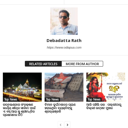
Debadatta Rath
https://www.odiapua.com
RELATED ARTICLES
MORE FROM AUTHOR
Top News
Top News
Top News
ରତ୍ନଭଣ୍ଡାର ସଂରକ୍ଷଣ
ବିମାନ ଦୁର୍ଘଟଣାରେ ପ୍ରାଣ
ଆଜି ପହିଲି ରଜ : ପଲ୍ଲୀଠାରୁ
କାର୍ଯ୍ୟ ଶୀଘ୍ର ସାରିବା ପାଇଁ
ହରାଇଥିବା ବ୍ୟକ୍ତିଙ୍କୁ
ଦିଲ୍ଲୀ ଉତ୍ସବ ମୁଖର
ଏ.ଏସ୍.ଆଇ.କୁ ଶ୍ରୀମନ୍ଦିର
ଶ୍ରଦ୍ଧାଞ୍ଜଳି
ପ୍ରଶାସନର ଚିଠି