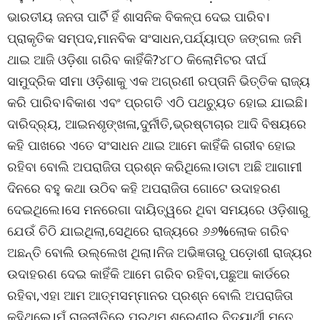
ଭାରତୀୟ ଜନତା ପାର୍ଟି ହିଁ ଶାସନିକ ବିକଳ୍ପ ଦେଇ ପାରିବ।
ପ୍ରାକୃତିକ ସମ୍ପଦ,ମାନବିକ ସଂସାଧନ,ପର୍ଯ୍ୟାପ୍ତ ଜଙ୍ଗଲ ଜମି
ଥାଇ ଆଜି ଓଡ଼ିଶା ଗରିବ କାହିଁକି?୪୮୦ କିଲୋମିଟର ଦୀର୍ଘ
ସାମୁଦ୍ରିକ ସୀମା ଓଡ଼ିଶାକୁ ଏକ ଅଗ୍ରଣୀ ରପ୍ତାନି ଭିତ୍ତିକ ରାଜ୍ୟ
କରି ପାରିବ।ବିକାଶ ଏବଂ ପ୍ରଗତି ଏଠି ପଥଚ୍ୟୁତ ହୋଇ ଯାଇଛି।
ଦାରିଦ୍ର୍ୟ, ଆଇନଶୃଙ୍ଖଳା,ଦୁର୍ନୀତି,ଭ୍ରଷ୍ଟାଚାର ଆଦି ବିଷୟରେ
କହି ପାଖରେ ଏତେ ସଂସାଧନ ଥାଇ ଆମେ କାହିଁକି ଗରୀବ ହୋଇ
ରହିବା ବୋଲି ଅପରାଜିତା ପ୍ରଶ୍ନ କରିଥିଲେ।ଡାଟା ଅଛି ଆଗାମୀ
ଦିନରେ ବହୁ କଥା ଉଠିବ କହି ଅପରାଜିତା ଗୋଟେ ଉଦାହରଣ
ଦେଇଥିଲେ।ସେ ମନରେଗା ଦାୟିତ୍ୱରେ ଥିବା ସମୟରେ ଓଡ଼ିଶାରୁ
ଯେଉଁ ଚିଠି ଯାଇଥିଲା,ସେଥିରେ ରାଜ୍ୟରେ ୬୬%ଲୋକ ଗରିବ
ଅଛନ୍ତି ବୋଲି ଉଲ୍ଲେଖ ଥିଲା।ନିଜ ଅଭିଜ୍ଞତାରୁ ପଡ଼ୋଶୀ ରାଜ୍ୟର
ଉଦାହରଣ ଦେଇ କାହିଁକି ଆମେ ଗରିବ ରହିବା,ପଛୁଆ କାର୍ଡରେ
ରହିବା,ଏହା ଆମ ଆତ୍ମସମ୍ମାନର ପ୍ରଶ୍ନ ବୋଲି ଅପରାଜିତା
କହିଥିଲେ।ମୁଁ ରାଜନୀତିରେ ପ୍ରଥମ ଶ୍ରେଣୀର ବିଦ୍ୟାର୍ଥୀ,ମତେ