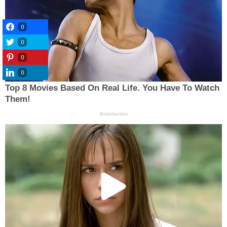
0
0
0
0