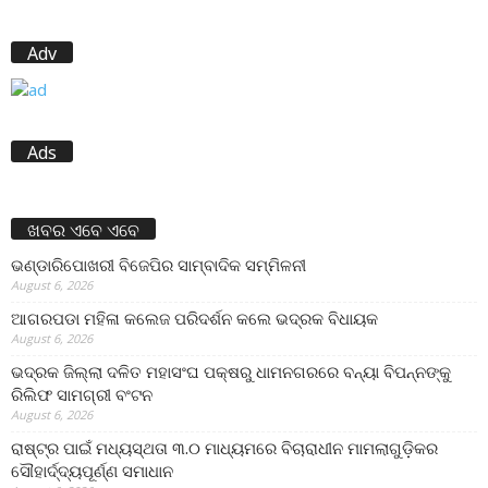
Adv
Ads
ଖବର ଏବେ ଏବେ
ଭଣ୍ଡାରିପୋଖରୀ ବିଜେପିର ସାମ୍ବାଦିକ ସମ୍ମିଳନୀ
August 6, 2026
ଆଗରପଡା ମହିଳା କଲେଜ ପରିଦର୍ଶନ କଲେ ଭଦ୍ରକ ବିଧାୟକ
August 6, 2026
ଭଦ୍ରକ ଜିଲ୍ଲା ଦଳିତ ମହାସଂଘ ପକ୍ଷରୁ ଧାମନଗରରେ ବନ୍ୟା ବିପନ୍ନଙ୍କୁ
ରିଲିଫ ସାମଗ୍ରୀ ବଂଟନ
August 6, 2026
ରାଷ୍ଟ୍ର ପାଇଁ ମଧ୍ୟସ୍ଥତା ୩.୦ ମାଧ୍ୟମରେ ବିଚାରାଧୀନ ମାମଲାଗୁଡ଼ିକର
ସୌହାର୍ଦ୍ଦ୍ୟପୂର୍ଣ୍ଣ ସମାଧାନ