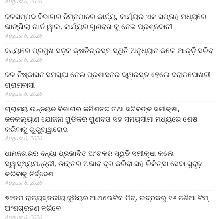
August 6, 2026
ଜଳସମ୍ପଦ ବିଭାଗର ନିମ୍ନମାନର କାର୍ଯ୍ୟ, କାର୍ଯ୍ୟର ଏକ ସପ୍ତାହ ମଧ୍ୟରେ
ଭାଙ୍ଗିଲା ଗାର୍ଡ ୱାଲ, କାର୍ଯ୍ୟର ଗୁଣବତା କୁ ନେଇ ପ୍ରଶ୍ନବାଚୀ
August 6, 2026
ବନ୍ୟାରେ ପ୍ରମୁଖ ସଡ଼କ କ୍ଷତିଗ୍ରସ୍ତ ସ୍ଥିତି ଅନୁଧ୍ୟାନ କଲେ ଆର୍‌ଡ଼ି ସଚିବ
August 6, 2026
ଜଳ ନିଷ୍କାସନ ସମସ୍ୟା ନେଇ ପ୍ରଶାସନର ଦ୍ୱାରସ୍ତ ହେଲେ ବରାଳପୋଖରୀ
ଗ୍ରାମବାସୀ
August 6, 2026
ଗ୍ରାମ୍ୟ ଉନ୍ନୟନ ବିଭାଗର କମିଶନର ତଥା ସଚିବଙ୍କ ସମୀକ୍ଷା,
ଜନକଲ୍ୟାଣ ଯୋଜନା ଗୁଡିକର ଗୁଣବତା ସହ ସମୟସୀମା ମଧ୍ୟରେ ଶେଷ
କରିବାକୁ ଗୁରୁତ୍ୱାରୋପ
August 6, 2026
ଧାମନଗରର ବନ୍ୟା ପ୍ରଭାବିତ ଅଂଚଳର ସ୍ଥିତି ସମୀକ୍ଷା କଲେ
ସ୍ୱାସ୍ଥ୍ୟମନ୍ତ୍ରୀ, ଡାକ୍ତର ଅଭାବ ଦୂର କରିବା ସହ ଚିକିତ୍ସା ସେବା ସୁଦୃଢ଼
କରିବାକୁ ନିର୍ଦ୍ଦେଶ
August 6, 2026
୭୨ତମ ରାଜ୍ୟସ୍ତରୀୟ ଜୁନିୟର ଆଥଲେଟିକ ମିଟ୍‌, ଭଦ୍ରକରୁ ୧୬ ଜଣିଆ ଟିମ୍
ଅଂଶଗ୍ରହଣ କରିବେ
August 6, 2026