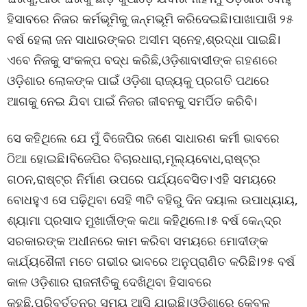
ହିସାବରେ ନିଜର କର୍ମଭୂମିକୁ ଜନ୍ମଭୂମି କରିଦେଇଛି।ପାଖାପାଖି ୨୫
ବର୍ଷ ହେଲା ଜନ ସାଧାରଙ୍କର ଅସୀମ ସ୍ନେହ,ଶ୍ରଦ୍ଧା ପାଇଛି।
ଏବେ ନିଜକୁ ସଂକଳ୍ପ ବଦ୍ଧ କରିଛି,ଓଡ଼ିଶାବାସୀଙ୍କ ଗହଣରେ
ଓଡ଼ିଶାର ଲୋକଙ୍କ ପାଇଁ ଓଡ଼ିଶା ରାଜ୍ୟକୁ ପ୍ରଗତି ପଥରେ
ଆଗକୁ ନେଇ ଯିବା ପାଇଁ ନିଜର ଜୀବନକୁ ସମର୍ପିତ କରିବି।
ସେ କହିଥିଲେ ଯେ ମୁଁ ବିଜେପିର ଜଣେ ସାଧାରଣ କର୍ମୀ ଭାବରେ
ଠିଆ ହୋଇଛି।ବିଜେପିର ବିଚାରଧାରା,ମୂଲ୍ୟବୋଧ,ରାଷ୍ଟ୍ର
ଗଠନ,ରାଷ୍ଟ୍ର ନିର୍ମାଣ ଉପରେ ପର୍ଯ୍ୟବେସିତ।ଏହି ସମୟରେ
ବୋଧହୁଏ ସେ ପଢ଼ିଥିବା ସେହି ୩ଟି ବହିରୁ ଦିନ ଦୟାଲ ଉପାଧ୍ୟାୟ,
ଶ୍ୟାମା ପ୍ରସାଦ ମୁଖାର୍ଜୀଙ୍କ କଥା କହିଥିଲେ।୫ ବର୍ଷ କେନ୍ଦ୍ର
ସରକାରଙ୍କ ଅଧୀନରେ କାମ କରିବା ସମୟରେ ମୋଦୀଙ୍କ
କାର୍ଯ୍ୟଶୈଳୀ ମତେ ଗଭୀର ଭାବରେ ଅନୁପ୍ରାଣିତ କରିଛି।୨୫ ବର୍ଷ
କାଳ ଓଡ଼ିଶାର ରାଜନୀତିକୁ ଦେଖିଥିବା ହିସାବରେ
କହୁଛି,ପରିବର୍ତ୍ତନର ସମୟ ଆସି ଯାଇଛି।ଓଡ଼ିଶାରେ କେବଳ