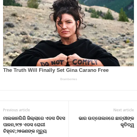
Previous article
Next article
ମାଲକାନଗିରି ଜିଲ୍ଲାରେ ଏଡସ ଦିବସ
ଭାର ଉତ୍ତୋଲନରେ ଛାତ୍ରୀଙ୍କ
ପାଳନ,୨୯୭ ଏଡସ ରୋଗୀ
କୃତିତ୍ୱ
ଚିହ୍ନଟ,୨୫ଜଣଙ୍କ ମୃତ୍ୟୁ