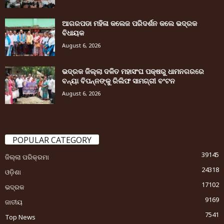
ଆଗରପଡା ମହିଳା କଲେଜ ପରିଦର୍ଶନ କଲେ ଭଦ୍ରକ
ବିଧାୟକ
August 6, 2026
ଭଦ୍ରକ ଜିଲ୍ଲା ଦଳିତ ମହାସଂଘ ପକ୍ଷରୁ ଧାମନଗରରେ
ବନ୍ୟା ବିପନ୍ନଙ୍କୁ ରିଲିଫ ସାମଗ୍ରୀ ବଂଟନ
August 6, 2026
POPULAR CATEGORY
39145
ଜିଲ୍ଲା ପରିକ୍ରମା
24318
ଓଡ଼ିଶା
17102
ଭଦ୍ରକ
9169
ଜାତୀୟ
7541
Top News