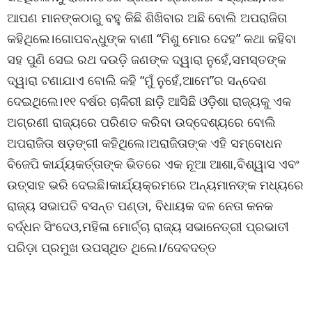
ଆପଣ ମାନଙ୍କଠାରୁ ବହୁ କିଛି ଶିଖିବାର ଅଛି ବୋଲି ଅପରାଜିତା
କହିଥିଲେ।ଗୋପବନ୍ଧୁଙ୍କ ବାଣୀ “ମିଶୁ ମୋର ଦେହ” କଥା କହିବା
ସହ ପୁଣି ସେଇ ରଥ ଦଉଡ଼ି ଜଣଙ୍କ ଦ୍ୱାରା ନୁହେଁ,ସମସ୍ତଙ୍କ
ଦ୍ୱାରା ଟଣାଯାଏ ବୋଲି କହି “ମୁଁ ନୁହେଁ,ଆମେ”ର ସନ୍ଦେଶ
ଦେଇଥିଲେ।୧୧ ବର୍ଷର ଚାକିରୀ ଛାଡ଼ି ଆସିଛି ଓଡ଼ିଶା ରାଜ୍ୟକୁ ଏକ
ଅଗ୍ରଣୀ ରାଜ୍ୟରେ ପରିଣତ କରିବା ଉଦ୍ଦେଶ୍ୟରେ ବୋଲି
ଅପରାଜିତା ଷଡ଼ଙ୍ଗୀ କହିଥିଲେ।ଅରାଜିତାଙ୍କ ଏହି ସମ୍ବୋଧନ
ବିଜେପି କାର୍ଯ୍ୟକର୍ତ୍ତାଙ୍କ ଭିତରେ ଏକ ନୂଆ ଆଶା,ବିଶ୍ୱାସ ଏବଂ
ଉତ୍ସାହ ଭରି ଦେଇଛି।କାର୍ଯ୍ୟକ୍ରମରେ ଅନ୍ୟମାନଙ୍କ ମଧ୍ୟରେ
ରାଜ୍ୟ ସଭାପତି ବସନ୍ତ ପଣ୍ଡା, ବିଧାୟକ ଦଳ ନେତା କନକ
ବର୍ଦ୍ଧନ ସିଂଦେଓ,ମହିଳା ମୋର୍ଚ୍ଚା ରାଜ୍ୟ ସଭାନେତ୍ରୀ ପ୍ରଭାତୀ
ପରିଡ଼ା ପ୍ରମୁଖ ଉପସ୍ଥିତ ଥିଲେ।/ଦେବଦତ୍ତ