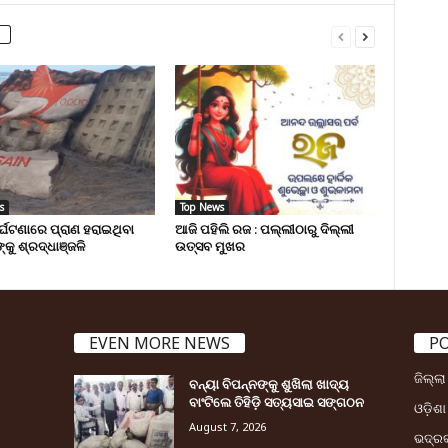
s
Top News
ୁର୍ଘଟଣାରେ ପ୍ରାଣ ହରାଇଥିବା
ଆଜି ପହିଲି ରଜ : ପଲ୍ଲୀଠାରୁ ଦିଲ୍ଲୀ
୍କୁ ଶ୍ରଦ୍ଧାଞ୍ଜଳି
ଉତ୍ସବ ମୁଖର
EVEN MORE NEWS
P
ଜିଲ୍ଲ
ବନ୍ୟା ବିପନ୍ନଙ୍କୁ ଶୁଖିଲା ଖାଦ୍ୟ
ବାଂଟିଲେ ତିହିଡି଼ ସତ୍ୟସାଇ ସଙ୍ଗଠନ
ଓଡ଼ିଶା
August 7, 2026
ଭଦ୍ର