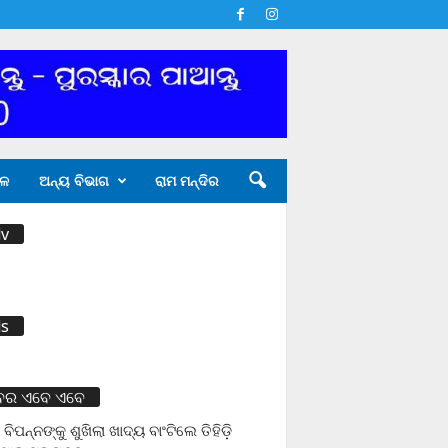
ଳ
ଅନ୍ୟ ବିଭାଗ
ରାମ ମନ୍ଦିର
v
s
ବର ଏବେ ଏବେ
 ବିପନ୍ନଙ୍କୁ ଶୁଖିଲା ଖାଦ୍ୟ ବାଂଟିଲେ ତିହିଡି଼