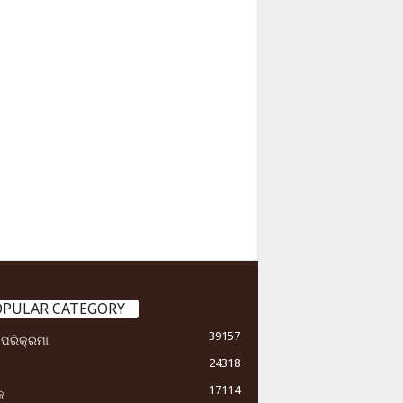
OPULAR CATEGORY
39157
ା ପରିକ୍ରମା
24318
17114
କ