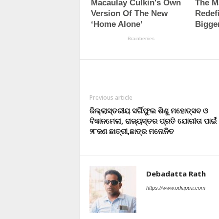
Previous article
ଜିଲ୍ଲାସ୍ତରୀୟ ସର୍ଗିଫୁଲ ଶିଶୁ ମହୋତ୍ସବ ଓ
ବିଜ୍ଞାନମେଳା, ରାଜ୍ୟସ୍ତର ପ୍ରତି ଯୋଗୀତା ପାଇଁ
୨୮ଜଣ ଛାତ୍ରୀ,ଛାତ୍ର ମନୋନିତ
Debadatta Rath
https://www.odiapua.com