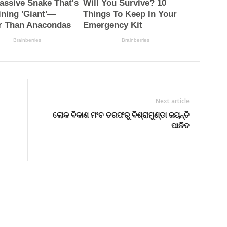
Next article
ଲୋକ ବିକାଶ ମଂଚ ତରଫରୁ ବିଶ୍ରାମୁଣ୍ଡା ଜୟନ୍ତି
ପାଳିତ