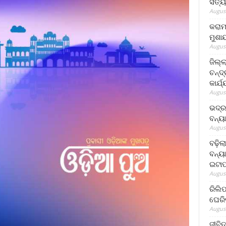
ସତ୍ୟ
August
କରାମ
ମୁଶା
August
ଜିଲ୍
ଚନ୍ଦ
କାର୍ଯ
August
ଭଦ୍ର
ବନ୍ୟ
August
ବଢ଼ିଲ
ବନ୍ୟା
ଇଟାପ
August
ରିଲି
ଘେରି
August
ଜୀବିତ