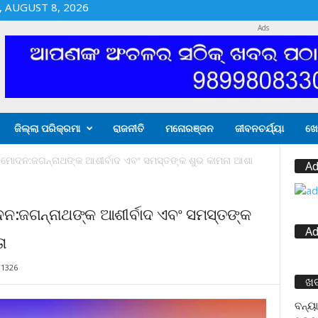
 AUGUST 8, 2026
Ads
ଜିଲ୍ଲା ପରିକ୍ରମା
ରାଜନୀତି
ମନୋରଞ୍ଜନ
ଜୀବନଚର୍ଯ୍ୟା
ଖେ
ମୋଦନ:ଜଗନ୍ନାଥଙ୍କ ଆଶୀର୍ବାଦ ଏବଂ ସମସ୍ତଙ୍କ ଶୁଭ କାମନା ଆଶା
Ad
ନ:ଜଗନ୍ନାଥଙ୍କ ଆଶୀର୍ବାଦ ଏବଂ ସମସ୍ତଙ୍କ
Ad
ା
1326
ଖ
ବନ୍ୟା