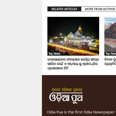
RELATED ARTICLES
MORE FROM AUTHOR
Top News
Top New
ରତ୍ନଭଣ୍ଡାର ସଂରକ୍ଷଣ କାର୍ଯ୍ୟ ଶୀଘ୍ର
ବିମାନ ଦ
ସାରିବା ପାଇଁ ଏ.ଏସ୍.ଆଇ.କୁ ଶ୍ରୀମନ୍ଦିର
ବ୍ୟକ୍ତିଙ
ପ୍ରଶାସନର ଚିଠି
Odia Pua is the first Odia Newspaper