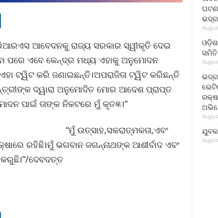
ଘଟଣା
ଭଦ୍ର
August
ଓଡ଼ିଶ
 ଭିଆରଏସ ଆବେଦନକୁ ରାଜ୍ୟ ସରକାର ସ୍ୱୀକୃତି ଦେଇ
ସମିତି
ବା ପରେ ଏବେ କେନ୍ଦ୍ର ମଧ୍ୟ ଏହାକୁ ଅନୁମୋଦନ
August
ହା ଟ୍ୱିଟ କରି ଜଣାଇଛନ୍ତି।ଅପରାଜିତା ଟ୍ୱିଟ କରିଛନ୍ତି
ଭଦ୍ର
ଭେଟି
୍ତ୍ରୀଙ୍କ ଦ୍ୱାରା ଅନୁମୋଦିତ ମୋର ଆଦେଶ ପ୍ରାପ୍ତ
ରକ୍ଷ
ୋଦନ ପାଇଁ ତାଙ୍କ ନିକଟରେ ମୁଁ କୃତଜ୍ଞ।”
ଅଭି
August
“ମୁଁ ଉତ୍ସାହ,ସକରାତ୍ମକତା,ଏବଂ
ଯୁବକ
August
୍ଷାରେ ରହିଛି।ମୁଁ ଭଗବାନ ଜଗନ୍ନାଥଙ୍କ ଆଶୀର୍ବାଦ ଏବଂ
କରୁଛି।”/ଦେବଦତ୍ତ