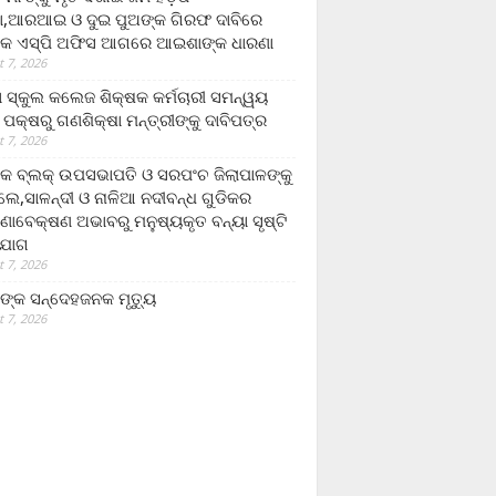
,ଆରଆଇ ଓ ଦୁଇ ପୁଅଙ୍କ ଗିରଫ ଦାବିରେ
କ ଏସ୍‌ପି ଅଫିସ ଆଗରେ ଆଇଶାଙ୍କ ଧାରଣା
 7, 2026
ା ସ୍କୁଲ କଲେଜ ଶିକ୍ଷକ କର୍ମଚାରୀ ସମନ୍ୱୟ
 ପକ୍ଷରୁ ଗଣଶିକ୍ଷା ମନ୍ତ୍ରୀଙ୍କୁ ଦାବିପତ୍ର
 7, 2026
କ ବ୍ଲକ୍ ଉପସଭାପତି ଓ ସରପଂଚ ଜିଲାପାଳଙ୍କୁ
ଲେ,ସାଳନ୍ଦୀ ଓ ନାଳିଆ ନଦୀବନ୍ଧ ଗୁଡିକର
ଣାବେକ୍ଷଣ ଅଭାବରୁ ମନୁଷ୍ୟକୃତ ବନ୍ୟା ସୃଷ୍ଟି
ଯୋଗ
 7, 2026
ଙ୍କ ସନ୍ଦେହଜନକ ମୃତ୍ୟୁ
 7, 2026