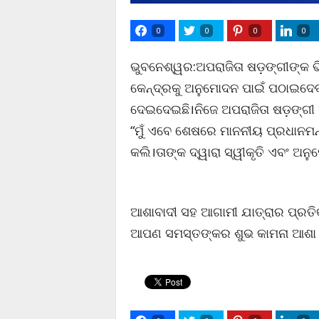
0
0
0
0
ଭୁବନେଶ୍ୱର:ଅପରାଜିତା ଷଡ଼ଙ୍ଗୀଙ୍କ
କେନ୍ଦ୍ରକୁ ଅନୁମୋଦନ ପାଇଁ ପଠାଇଦେ
ଦେଇଦେଇଛି।ନିଜେ ଅପରାଜିତା ଷଡ଼ଙ୍ଗୀ ଏ
“ମୁଁ ଏବେ ଶେଷରେ ମାନନୀୟ ପ୍ରଧାନମନ
କଲି।ତାଙ୍କ ଦ୍ୱାରା ସ୍ୱୀକୃତି ଏବଂ ଅନୁମ
ଆଶାବାଦୀ ସହ ଆଗାମୀ ଯାତ୍ରାର ପ୍ରତିକ
ଆପଣ ସମସ୍ତଙ୍କର ଶୁଭ କାମନା ଆଶା 