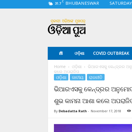
C
BHUBANESWAR
SATURDAY,
31.7
O
d
i
a
p
u
a
ଓଡ଼ିଶା
COVID OUTBREAK
.
c
Home
ଓଡ଼ିଶା
ଭିଆରଏସକୁ କେନ୍ଦ୍ରର ଅନୁ
o
କଲେ ଅପରାଜିତା
m
ଓଡ଼ିଶା
ଜାତୀୟ
ରାଜନୀତି
ଭିଆରଏସକୁ କେନ୍ଦ୍ରର ଅନୁମୋଦ
ଶୁଭ କାମନା ଆଶା କଲେ ଅପରାଜିତ
By
Debadatta Rath
-
November 17, 2018