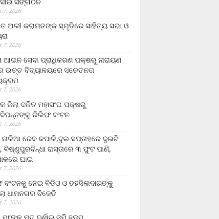
ସାଇ ସଙ୍ଗଠନ
 7, 2026
ତ ଅଲୀ କରାମତଙ୍କ ସ୍ମୃତିରେ ସାହିତ୍ୟ ସଭା ଓ
ୟରା
 7, 2026
ଲା ଆଇନ ସେବା ପ୍ରାଧିକରଣ ପକ୍ଷରୁ ନାରାୟଣ
୍ର ଉଚ୍ଚ ବିଦ୍ୟାଳୟରେ ସଚେତନତା
୍ୟକ୍ରମ
 7, 2026
କ ଜିଲା ଦଳିତ ମହାସଂଘ ପକ୍ଷରୁ
ାବିପନ୍ନଙ୍କୁ ରିଲିଫ ବଂଟନ
 7, 2026
ା ନାଳିଆ ରେବ କପାଳି,ଦୁଇ ସପ୍ତାହରେ ଦୁଇଟି
, ବିଷ୍ଣୁପୁରବିନ୍ଧା ରାସ୍ତାରେ ୩ ଫୁଟ ପାଣି,
ାଳରେ ଘାଇ
 7, 2026
ଫ ବଂଟନକୁ ନେଇ ବିଡିଓ ଓ ତହସିଲଦାରଙ୍କୁ
ଲା ଧାମନଗର ବିଜେଡି
 7, 2026
 ମା’ଙ୍କୁ ମୃତ ଦର୍ଶାଇ ଜମି ହଡ଼ପ