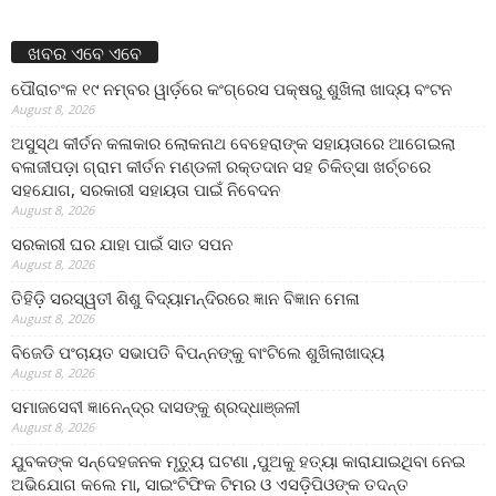
ଖବର ଏବେ ଏବେ
ପୌରାଚଂଳ ୧୯ ନମ୍ବର ୱାର୍ଡ଼ରେ କଂଗ୍ରେସ ପକ୍ଷରୁ ଶୁଖିଲା ଖାଦ୍ୟ ବଂଟନ
August 8, 2026
ଅସୁସ୍ଥ କୀର୍ତନ କଳାକାର ଲୋକନାଥ ବେହେରାଙ୍କ ସହାୟତାରେ ଆଗେଇଲା
ବଳାଜୀପଡ଼ା ଗ୍ରାମ କୀର୍ତନ ମଣ୍ଡଳୀ ରକ୍ତଦାନ ସହ ଚିକିତ୍ସା ଖର୍ଚ୍ଚରେ
ସହଯୋଗ, ସରକାରୀ ସହାୟତା ପାଇଁ ନିବେଦନ
August 8, 2026
ସରକାରୀ ଘର ଯାହା ପାଇଁ ସାତ ସପନ
August 8, 2026
ତିହିଡି଼ ସରସ୍ୱତୀ ଶିଶୁ ବିଦ୍ୟାମନ୍ଦିରରେ ଜ୍ଞାନ ବିଜ୍ଞାନ ମେଳା
August 8, 2026
ବିଜେଡି ପଂଚାୟତ ସଭାପତି ବିପନ୍ନଙ୍କୁ ବାଂଟିଲେ ଶୁଖିଲାଖାଦ୍ୟ
August 8, 2026
ସମାଜସେବୀ ଜ୍ଞାନେନ୍ଦ୍ର ଦାସଙ୍କୁ ଶ୍ରଦ୍ଧାଞ୍ଜଳୀ
August 8, 2026
ଯୁବକଙ୍କ ସନ୍ଦେହଜନକ ମୃତ୍ୟୁ ଘଟଣା ,ପୁଅକୁ ହତ୍ୟା କାରାଯାଇଥିବା ନେଇ
ଅଭିଯୋଗ କଲେ ମା, ସାଇଂଟିଫିକ ଟିମର ଓ ଏସଡ଼ିପିଓଙ୍କ ତଦନ୍ତ