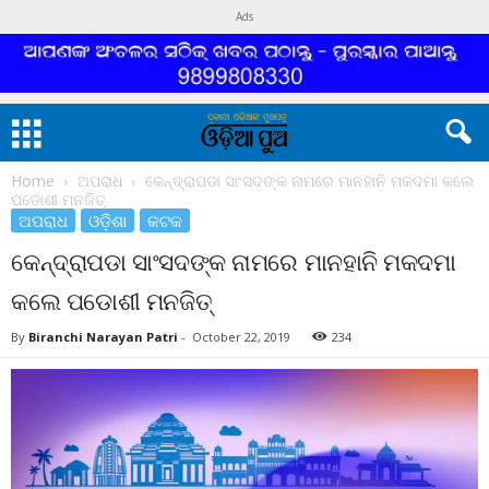
Ads
Home
ଅପରାଧ
କେନ୍ଦ୍ରାପଡା ସାଂସଦଙ୍କ ନାମରେ ମାନହାନି ମକଦମା କଲେ
ପଡୋଶୀ ମନଜିତ୍‌
ଅପରାଧ
ଓଡ଼ିଶା
କଟକ
କେନ୍ଦ୍ରାପଡା ସାଂସଦଙ୍କ ନାମରେ ମାନହାନି ମକଦମା
କଲେ ପଡୋଶୀ ମନଜିତ୍‌
By
Biranchi Narayan Patri
-
October 22, 2019
234