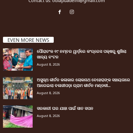
Contact us:
odiapuadelhi@gmail.com
EVEN MORE NEWS
ପୌରାଚଂଳ ୧୯ ନମ୍ବର ୱାର୍ଡ଼ରେ କଂଗ୍ରେସ ପକ୍ଷରୁ ଶୁଖିଲା
ଖାଦ୍ୟ ବଂଟନ
August 8, 2026
ଅସୁସ୍ଥ କୀର୍ତନ କଳାକାର ଲୋକନାଥ ବେହେରାଙ୍କ ସହାୟତାରେ
ଆଗେଇଲା ବଳାଜୀପଡ଼ା ଗ୍ରାମ କୀର୍ତନ ମଣ୍ଡଳୀ...
August 8, 2026
ସରକାରୀ ଘର ଯାହା ପାଇଁ ସାତ ସପନ
August 8, 2026