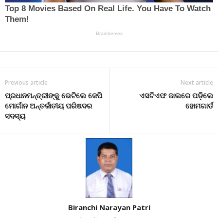
Previous article
Next article
ପ୍ରଧାନମନ୍ତ୍ରୀଙ୍କୁ ଭେଟିଲେ ଜେପି
ଏସଟିଏଫ ଜାଲରେ ପଡ଼ିଲେ
ମୋର୍ଗାନ ଅନ୍ତର୍ଜାତୀୟ ପରିଷଦର
ହୋମଗାର୍ଡ
ସଦସ୍ୟ
Biranchi Narayan Patri