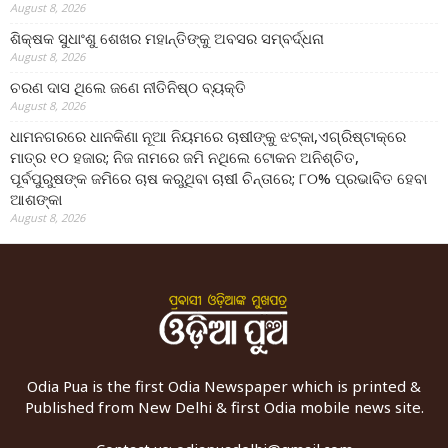
August 8, 2026
ଶିକ୍ଷକ ସୁଧାଂଶୁ ଶେଖର ମହାନ୍ତିଙ୍କୁ ଅବସର ସମ୍ବର୍ଦ୍ଧନା
August 8, 2026
ଚରଣ ଦାସ ଥିଲେ ଜଣେ ନୀତିନିଷ୍ଠ ବ୍ୟକ୍ତି
August 8, 2026
ଧାମନଗରରେ ଧାନକିଣା ନୂଆ ନିୟମରେ ଚାଷୀଙ୍କୁ ଝଟ୍‌କା,ଏଗ୍ରିଷ୍ଟାକ୍‌ରେ
ମାତ୍ର ୧୦ ହଜାର; ନିଜ ନାମରେ ଜମି ନଥିଲେ ଟୋକନ ଅନିଶ୍ଚିତ,
ପୂର୍ବପୁରୁଷଙ୍କ ଜମିରେ ଚାଷ କରୁଥିବା ଚାଷୀ ଚିନ୍ତାରେ; ୮୦% ପ୍ରଭାବିତ ହେବା
ଆଶଙ୍କା
August 8, 2026
Odia Pua is the first Odia Newspaper which is printed &
Published from New Delhi & first Odia mobile news site.