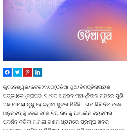
ଭୁବନେଶ୍ୱର/କଟକ୨୨ା୧୦(ଓଡିଆ ପୁଅ/ବିରଞ୍ଚିନାରାୟଣ
ପତ୍ରୀ)କେନ୍ଦ୍ରାପଡା ସାଂସଦ ଅନୁଭବ ମହାନ୍ତିଙ୍କ ନାମରେ ପୁଣି
ଏକ ମାମଲା ରୁଜୁ ହୋଇଥିବା ସୁଚନା ମିଳିଛି । ଗତ କିଛି ଦିନ ତଳେ
ଅନୁଭବଙ୍କୁ ନେଇ ଜଣେ ଝିଅ ତାଙ୍କୁ ଅଶାଳୀନ ବ୍ୟବହାର
ପଦର୍ଶନ କରିବା ମାମଲା ଗଣମାଧ୍ୟମରେ ପ୍ରମୁଘ ଖବର