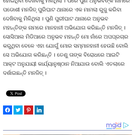
ହୋଇଥିବା ଦେଖିବାକୁ ମିଳିଥିଲା । ପରେ ପୁଣି ଅନୁଭବଙ୍କ ନାମରେ
ପଡୋଶୀ ମନଜିତ୍ ପୁରିଘାଟ ଥାନାରେ ଏକ ମାମଲା ରୁଜୁ କରିବା
ଦେଖିବାକୁ ମିଳିଥିଲା । ପୁଣି ପୁରୀଘାଟ ଥାନାରେ ଅନୁଭବ
ମହାନ୍ତିଙ୍କ ନାମରେ ମାନହାନୀ ଅଭିଯୋଗ କରିଛନ୍ତି ମନଜିତ୍ ।
ସୋସିଆଲ ମିଡିଆରେ ଅନୁଭବ ମହାନ୍ତି ମୋ ନାଁରେ ଅପପ୍ରଚାର
କରୁଥିବା ବେଳେ ଏହା ଯୋଗୁଁ ମୋର ସମ୍ମାନହାନୀ ହେଉଛି ବୋଲି
ସେ ଅଭିଯୋଗ କରିଛନ୍ତି । ତେଣୁ ତାଙ୍କ ବିରୋଧରେ ଆଇଟି
ଆକ୍ଟ ଅନୁଯାୟୀ କାର୍ଯ୍ୟାନୁଷ୍ଠାନ ନିଆଯାଉ ବୋଲି ଏତଲାରେ
ଦର୍ଶାଇଛନ୍ତି ମନଜିତ୍ ।