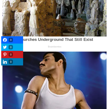
0
0
0
0