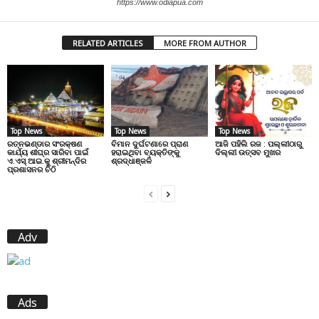
https://www.odiapua.com
RELATED ARTICLES
MORE FROM AUTHOR
Top News
Top News
Top News
ରତ୍ନଭଣ୍ଡାର ସଂରକ୍ଷଣ
ବିମାନ ଦୁର୍ଘଟଣାରେ ପ୍ରାଣ
ଆଜି ପହିଲି ରଜ : ପଲ୍ଲୀଠାରୁ
କାର୍ଯ୍ୟ ଶୀଘ୍ର ସାରିବା ପାଇଁ
ହରାଇଥିବା ବ୍ୟକ୍ତିଙ୍କୁ
ଦିଲ୍ଲୀ ଉତ୍ସବ ମୁଖର
ଏ.ଏସ୍.ଆଇ.କୁ ଶ୍ରୀମନ୍ଦିର
ଶ୍ରଦ୍ଧାଞ୍ଜଳି
ପ୍ରଶାସନର ଚିଠି
Adv
Ads