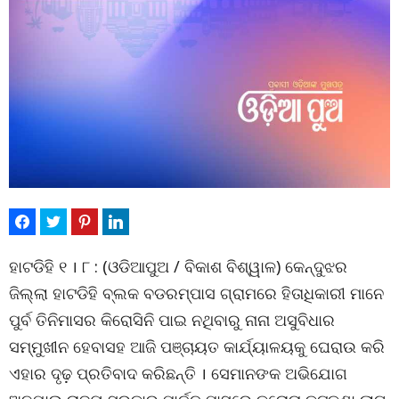
ହାଟଡିହି ୧ । ୮ : (ଓଡିଆପୁଅ / ବିକାଶ ବିଶ୍ୱାଳ) କେନ୍ଦୁଝର
ଜିଲ୍ଲା ହାଟଡିହି ବ୍ଲକ ବଡରମ୍ପାସ ଗ୍ରାମରେ ହିତାଧିକାରୀ ମାନେ
ପୁର୍ବ ତିନିମାସର କିରୋସିନି ପାଇ ନଥିବାରୁ ନାନା ଅସୁବିଧାର
ସମ୍ମୁଖୀନ ହେବାସହ ଆଜି ପଞ୍ଚାୟତ କାର୍ଯ୍ୟାଳୟକୁ ଘେରାଉ କରି
ଏହାର ଦୃଢ଼ ପ୍ରତିବାଦ କରିଛନ୍ତି । ସେମାନଙକ ଅଭିଯୋଗ