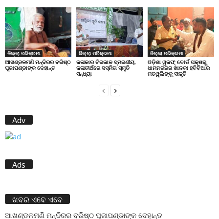
ଜିଲ୍ଲା ପରିକ୍ରମା
ଜିଲ୍ଲା ପରିକ୍ରମା
ଜିଲ୍ଲା ପରିକ୍ରମା
ଆଖଣ୍ଡଳମଣି ମନ୍ଦିରର ବରିଷ୍ଠ
କଳାକାର ଚିରକାଳ ସ୍ମରଣୀୟ,
ଓଡ଼ିଶା ୱକଫ୍ ବୋର୍ଡ ପକ୍ଷରୁ
ପୂଜାପଣ୍ଡାଙ୍କ ଦେହାନ୍ତ
କଳାତୀର୍ଥରେ ସସ୍ମିତା ସ୍ମୃତି
ଧାମନଗରର ଖାନକା ହବିବିଆର
ସନ୍ଧ୍ୟା
ମତୱଲିଙ୍କୁ ସୀକୃତି
Adv
Ads
ଖବର ଏବେ ଏବେ
ଆଖଣ୍ଡଳମଣି ମନ୍ଦିରର ବରିଷ୍ଠ ପୂଜାପଣ୍ଡାଙ୍କ ଦେହାନ୍ତ