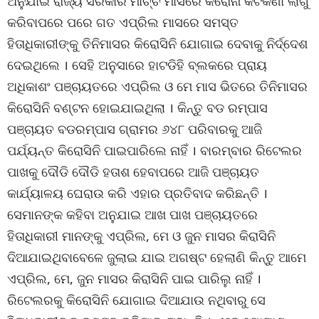
ଅନୁଯାଇ ରାଜ୍ୟ ସରକାର ମାର୍ଚ୍ଚ ମାସରେ କରୋନା କଟକଣା ଲାଗୁ
କରିବାପରେ ପରେ ଗତ ଏପ୍ରିଲ ମାସରେ ସମସ୍ତ
ହିତାଧିକାରୀଙ୍କୁ ତିନିମାସର କିରୋସିନି ଯୋଗାଇ ଦେବାକୁ ନିର୍ଦ୍ଦେଶ
ଦେଇଥିଲେ । ସେହି ଅନୁସାରେ ହାଟଡିହି ବ୍ଲକରେ ପ୍ରାୟ
ଅଧିକାଶଂ ପଞ୍ଚାୟତରେ ଏପ୍ରିଲ ଓ ମେ ମାସ ଭିତରେ ତିନିମାସର
କିରୋସିନି ବଣ୍ଟନ ହୋଇଯାଇଥିଲା । କିନ୍ତୁ ବଡ ରମ୍ପାସ
ପଞ୍ଚାୟତ ବଡରମ୍ପାସ ଗ୍ରାମର ୬୪୮ ପରିବାରକୁ ଆଜି
ପର୍ଯ୍ୟନ୍ତ କିରୋସିନି ପାଇପାରିଲେ ନାହିଁ । ବାରମ୍ବାର ରିଟେଲର
ପାଖକୁ ଦୌଡି ଦୌଡି ହତାଶ ହେବାପରେ ଆଜି ପଞ୍ଚାୟତ
କାର୍ଯ୍ୟାଳୟ ଘେରାଉ କରି ଏହାର ପ୍ରତିବାଦ କରିଛନ୍ତି ।
ସେମାନଙ୍କ କହିବା ଅନୁଯାଇ ଆଖ ପାଖ ପଞ୍ଚାୟତରେ
ହିତାଧିକାରୀ ମାନଙ୍କୁ ଏପ୍ରିଲ, ମେ ଓ ଜୁନ ମାସର କିରାସିନି
ଦିଆଯାଇଥିବାବେଳେ ଜୁଲାଇ ଯାଇ ଅଗଷ୍ଟ ହେଲାଣି କିନ୍ତୁ ଆମେ
ଏପ୍ରିଲ, ମେ, ଜୁନ ମାସର କିରାସିନି ପାଇ ପାରିଲୁ ନାହିଁ ।
ରିଟେଲରକୁ କିରୋସିନି ଯୋଗାଇ ଦିଆଯାଉ ନଥିବାରୁ ସେ