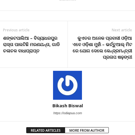
Previous article
Next article
ଶଙ୍କଟପାଲିଆ – ବିଦ୍ୟାଧରପୁର
କୁଏତର ଅନେକ ପ୍ରବାସୀ ଓଡ଼ିଆ
ରାସ୍ତା ପାଲଟିଛି ମରଣଯନ୍ତା, ଗାଡି
ଏବେ ଓଡ଼ିଶା ମୁହାଁ – ଭର୍ଚ୍ଚୁଆଲ୍ ମିଟ
ଚଳାଚଳ ବାଧାପ୍ରାପ୍ତ
ରେ ଯୋଗ ଦେଲେ କେନ୍ଦ୍ରମନ୍ତ୍ରୀ
ପ୍ରତାପ ଷଢ଼ଙ୍ଗୀ
Bikash Biswal
https://odiapua.com
RELATED ARTICLES
MORE FROM AUTHOR