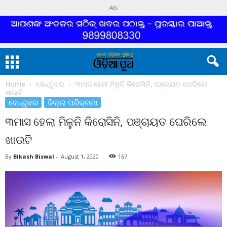
Ads
Home
କେନ୍ଦୁଝର
୩ମାସ ହେଲା ମିଳୁନି କିରୋସିନି, ପଞ୍ଚାୟତ ଘେରିଲେ
ଖାଉଟିି
କେନ୍ଦୁଝର
ଜିଲ୍ଲା ପରିକ୍ରମା
୩ମାସ ହେଲା ମିଳୁନି କିରୋସିନି, ପଞ୍ଚାୟତ ଘେରିଲେ
ଖାଉଟିି
By
Bikash Biswal
-
August 1, 2020
167