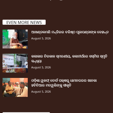
EVEN MORE NEWS
ଆଖଣ୍ଡଳମଣି ମନ୍ଦିରର ବରିଷ୍ଠ ପୂଜାପଣ୍ଡାଙ୍କ ଦେହାନ୍ତ
August 5, 2026
କଳାକାର ଚିରକାଳ ସ୍ମରଣୀୟ, କଳାତୀର୍ଥରେ ସସ୍ମିତା ସ୍ମୃତି
ସନ୍ଧ୍ୟା
August 5, 2026
ଓଡ଼ିଶା ୱକଫ୍ ବୋର୍ଡ ପକ୍ଷରୁ ଧାମନଗରର ଖାନକା
ହବିବିଆର ମତୱଲିଙ୍କୁ ସୀକୃତି
August 5, 2026