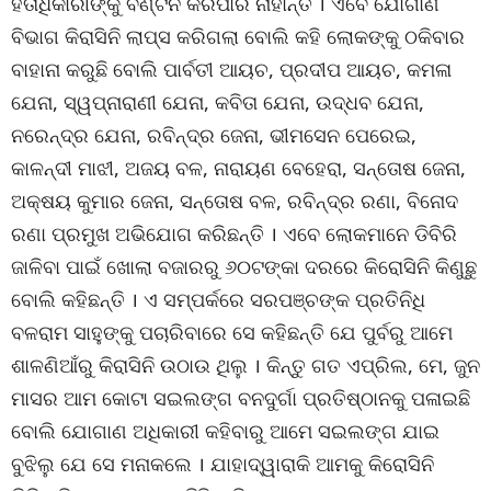
ହିତାଧିକାରୀଙ୍କୁ ବଣ୍ଟନ କରିପାର ନାହାନ୍ତି । ଏବେ ଯୋଗାଣ
ବିଭାଗ କିରାସିନି ଲାପ୍‌ସ କରିଗଲା ବୋଲି କହି ଲୋକଙ୍କୁ ଠକିବାର
ବାହାନା କରୁଛି ବୋଲି ପାର୍ବତୀ ଆୟଚ, ପ୍ରଦୀପ ଆୟଚ, କମଳା
ଯେନା, ସ୍ୱପ୍ନାରାଣୀ ଯେନା, କବିତା ଯେନା, ଉଦ୍ଧବ ଯେନା,
ନରେନ୍ଦ୍ର ଯେନା, ରବିନ୍ଦ୍ର ଜେନା, ଭୀମସେନ ପେରେଇ,
କାଳନ୍ଦୀ ମାଝୀ, ଅଜୟ ବଳ, ନାରାୟଣ ବେହେରା, ସନ୍ତୋଷ ଜେନା,
ଅକ୍ଷୟ କୁମାର ଜେନା, ସନ୍ତୋଷ ବଳ, ରବିନ୍ଦ୍ର ରଣା, ବିନୋଦ
ରଣା ପ୍ରମୁଖ ଅଭିଯୋଗ କରିଛନ୍ତି । ଏବେ ଲୋକମାନେ ଡିବିରି
ଜାଳିବା ପାଇଁ ଖୋଲା ବଜାରରୁ ୬୦ଟଙ୍କା ଦରରେ କିରୋସିନି କିଣୁଛୁ
ବୋଲି କହିଛନ୍ତି । ଏ ସମ୍ପର୍କରେ ସରପଞ୍ଚଙ୍କ ପ୍ରତିନିଧି
ବଳରାମ ସାହୁଙ୍କୁ ପଚାରିବାରେ ସେ କହିଛନ୍ତି ଯେ ପୁର୍ବରୁ ଆମେ
ଶାଳଣିଆଁରୁ କିରାସିନି ଉଠାଉ ଥିଲୁ । କିନ୍ତୁ ଗତ ଏପ୍ରିଲ, ମେ, ଜୁନ
ମାସର ଆମ କୋଟା ସଇଲଙ୍ଗ ବନଦୁର୍ଗା ପ୍ରତିଷ୍ଠାନକୁ ପଳାଇଛି
ବୋଲି ଯୋଗାଣ ଅଧିକାରୀ କହିବାରୁ ଆମେ ସଇଲଙ୍ଗ ଯାଇ
ବୁଝିଲୁ ଯେ ସେ ମନାକଲେ । ଯାହାଦ୍ୱାରାକି ଆମକୁ କିରୋସିନି