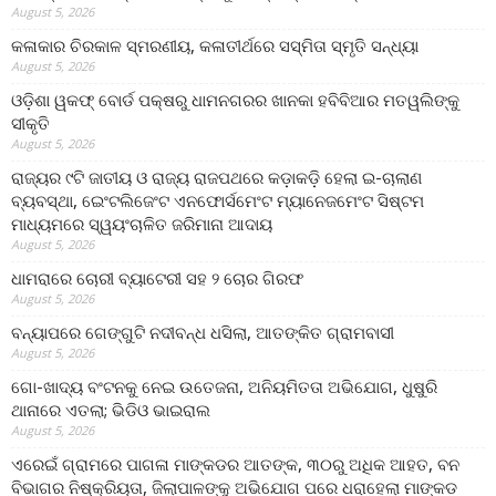
August 5, 2026
କଳାକାର ଚିରକାଳ ସ୍ମରଣୀୟ, କଳାତୀର୍ଥରେ ସସ୍ମିତା ସ୍ମୃତି ସନ୍ଧ୍ୟା
August 5, 2026
ଓଡ଼ିଶା ୱକଫ୍ ବୋର୍ଡ ପକ୍ଷରୁ ଧାମନଗରର ଖାନକା ହବିବିଆର ମତୱଲିଙ୍କୁ
ସୀକୃତି
August 5, 2026
ରାଜ୍ୟର ୯ଟି ଜାତୀୟ ଓ ରାଜ୍ୟ ରାଜପଥରେ କଡ଼ାକଡ଼ି ହେଲା ଇ-ଚାଲାଣ
ବ୍ୟବସ୍ଥା, ଇେଂଟଲିଜେଂଟ ଏନଫୋର୍ସମେଂଟ ମ୍ୟାନେଜମେଂଟ ସିଷ୍ଟମ
ମାଧ୍ୟମରେ ସ୍ୱୟଂଚାଳିତ ଜରିମାନା ଆଦାୟ
August 5, 2026
ଧାମରାରେ ଚୋରୀ ବ୍ୟାଟେରୀ ସହ ୨ ଚୋର ଗିରଫ
August 5, 2026
ବନ୍ୟାପରେ ଗେଙ୍ଗୁଟି ନଦୀବନ୍ଧ ଧସିଲା, ଆତଙ୍କିତ ଗ୍ରାମବାସୀ
August 5, 2026
ଗୋ-ଖାଦ୍ୟ ବଂଟନକୁ ନେଇ ଉତେଜନା, ଅନିୟମିତତା ଅଭିଯୋଗ, ଧୁଷୁରି
ଥାନାରେ ଏତଲା; ଭିଡିଓ ଭାଇରାଲ
August 5, 2026
ଏରେଇଁ ଗ୍ରାମରେ ପାଗଳା ମାଙ୍କଡର ଆତଙ୍କ, ୩୦ରୁ ଅଧିକ ଆହତ, ବନ
ବିଭାଗର ନିଷ୍କ୍ରିୟତା, ଜିଲାପାଳଙ୍କୁ ଅଭିଯୋଗ ପରେ ଧରାହେଲା ମାଙ୍କଡ