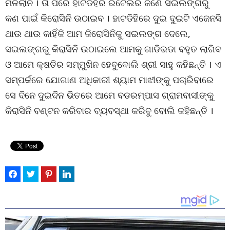
ମିଳିଲାନି । ତା ପରେ ହାଟଡିହିର ରିଟେଲର ଜଣେ ସଇଲଙ୍ଗରୁ
କଣ ପାଇଁ କିରୋସିନି ଉଠାଇବ । ହାଟଡିହିରେ ଦୁଇ ଦୁଇଟି ଏଜେନସି
ଥାଉ ଥାଉ କାହିଁକି ଆମ କିରୋସିନିକୁ ସଇଲଙ୍ଗ ଦେଲେ,
ସଇଲଙ୍ଗରୁ କିରାସିନି ଉଠାଇଲେ ଆମକୁ ଗାଡିଭଡା ବହୁତ ଲାଗିବ
ଓ ଆମେ କ୍ଷତିର ସମ୍ମୁଖିନ ହେବୁବୋଲି ଶ୍ରୀ ସାହୁ କହିଛନ୍ତି । ଏ
ସମ୍ପର୍କରେ ଯୋଗାଣ ଅଧିକାରୀ ଶ୍ୟାମ ମାଝୀଙ୍କୁ ପଚାରିବାରେ
ସେ ଦିନେ ଦୁଇଦିନ ଭିତରେ ଆମେ ବଡରମ୍ପାସ ଗ୍ରାମବାସୀଙ୍କୁ
କିରାସିନି ବଣ୍ଟନ କରିବାର ବ୍ୟବସ୍ଥା କରିବୁ ବୋଲି କହିଛନ୍ତି ।