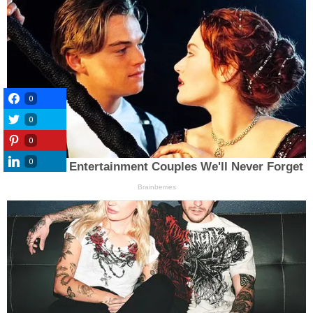
0
0
0
0