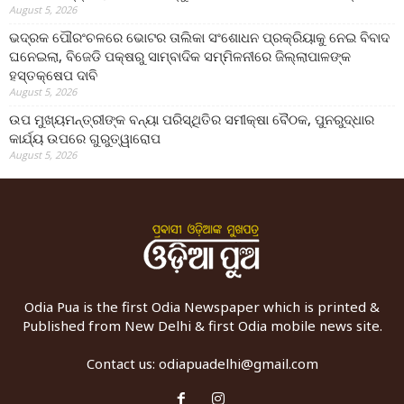
August 5, 2026
ଭଦ୍ରକ ପୌରଂଚଳରେ ଭୋଟର ତାଲିକା ସଂଶୋଧନ ପ୍ରକ୍ରିୟାକୁ ନେଇ ବିବାଦ
ଘନେଇଲା, ବିଜେଡି ପକ୍ଷରୁ ସାମ୍ବାଦିକ ସମ୍ମିଳନୀରେ ଜିଲ୍ଲାପାଳଙ୍କ
ହସ୍ତକ୍ଷେପ ଦାବି
August 5, 2026
ଉପ ମୁଖ୍ୟମନ୍ତ୍ରୀଙ୍କ ବନ୍ୟା ପରିସ୍ଥିତିର ସମୀକ୍ଷା ବୈଠକ, ପୁନରୁଦ୍ଧାର
କାର୍ଯ୍ୟ ଉପରେ ଗୁରୁତ୍ୱାରୋପ
August 5, 2026
Odia Pua is the first Odia Newspaper which is printed &
Published from New Delhi & first Odia mobile news site.
Contact us:
odiapuadelhi@gmail.com