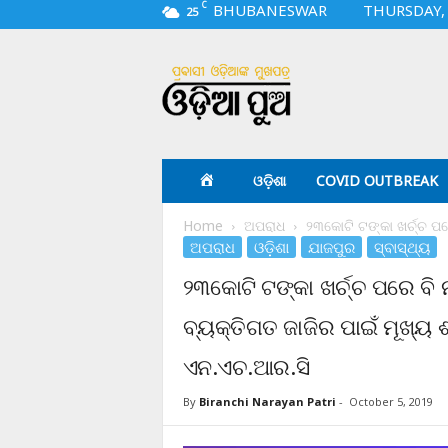
C
BHUBANESWAR
THURSDAY, 
25
O
d
i
a
p
u
a
ଓଡ଼ିଶା
COVID OUTBREAK
.
c
Home
ଅପରାଧ
୨୩କୋଟି ଟଙ୍କା ଖର୍ଚ୍ଚ ପର
o
ଅପରାଧ
ଓଡ଼ିଶା
ଯାଜପୁର
ସ୍ବାସ୍ଥ୍ୟ
m
୨୩କୋଟି ଟଙ୍କା ଖର୍ଚ୍ଚ ପରେ ବି 
ବ୍ୟକ୍ତିଗତ ଜାଜିର ପାଇଁ ମୂଖ୍ୟ 
ଏନ.ଏଚ.ଆର.ସି
By
Biranchi Narayan Patri
-
October 5, 2019