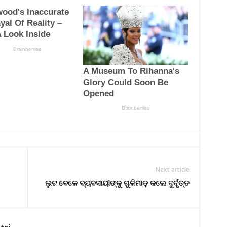
Next article
ଲୁଟ ବେଳେ ବ୍ୟବସାୟୀଙ୍କୁ ଗୁଳିମାଡ଼ କଲେ ଦୁର୍ବୃତ୍ତ
tri