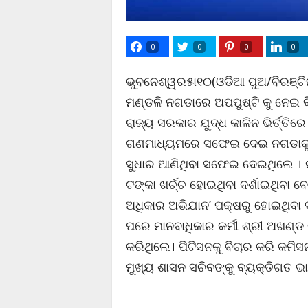
0
0
0
0
ଭୁବନେଶ୍ୱର୫ା୧୦(ଓଡିଆ ପୁଅ/ବିରଞ୍ଚିନାର
ମଣ୍ଡଳି ନଗଡାରେ ଅପପୁଷ୍ଟି କୁ ନେଇ 
ରାଜ୍ୟ ସରକାର ଯୁଦ୍ଧ କାଳିନ ଭିର୍ତ୍ତି
ଗଣମାଧ୍ୟମରେ ସଫେଇ ଦେଇ ନଗଡାକୁ ସ
ସୁଧାର ଆଣିଥିବା ସଫେଇ ଦେଇଥିଲେ । ନ
ଟଙ୍କା ଖର୍ଚ୍ଚ ହୋଇଥିବା ଦର୍ଶାଇଥିବା 
ଅଧିକାର ଅଭିଯାନ’ ପକ୍ଷରୁ ହୋଇଥିବା 
ପରେ ମାନବାଧିକାର କର୍ମୀ ଶ୍ରୀ ଅଖଣ
କରିଥିଲେ। ପିଟିସନକୁ ବିଚାର କରି କମି
ମୁଖ୍ୟ ଶାସନ ସଚିବଙ୍କୁ ବ୍ୟକ୍ତିଗତ ଭ