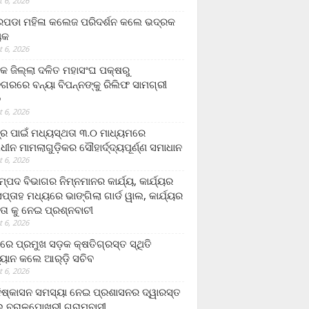
 6, 2026
ଡା ମହିଳା କଲେଜ ପରିଦର୍ଶନ କଲେ ଭଦ୍ରକ
ୟକ
 6, 2026
କ ଜିଲ୍ଲା ଦଳିତ ମହାସଂଘ ପକ୍ଷରୁ
ଗରରେ ବନ୍ୟା ବିପନ୍ନଙ୍କୁ ରିଲିଫ ସାମଗ୍ରୀ
ନ
 6, 2026
ଟ୍ର ପାଇଁ ମଧ୍ୟସ୍ଥତା ୩.୦ ମାଧ୍ୟମରେ
ାଧୀନ ମାମଲାଗୁଡ଼ିକର ସୌହାର୍ଦ୍ଦ୍ୟପୂର୍ଣ୍ଣ ସମାଧାନ
 6, 2026
୍ପଦ ବିଭାଗର ନିମ୍ନମାନର କାର୍ଯ୍ୟ, କାର୍ଯ୍ୟର
୍ତାହ ମଧ୍ୟରେ ଭାଙ୍ଗିଲା ଗାର୍ଡ ୱାଲ, କାର୍ଯ୍ୟର
ତା କୁ ନେଇ ପ୍ରଶ୍ନବାଚୀ
 6, 2026
ାରେ ପ୍ରମୁଖ ସଡ଼କ କ୍ଷତିଗ୍ରସ୍ତ ସ୍ଥିତି
୍ୟାନ କଲେ ଆର୍‌ଡ଼ି ସଚିବ
 6, 2026
ିଷ୍କାସନ ସମସ୍ୟା ନେଇ ପ୍ରଶାସନର ଦ୍ୱାରସ୍ତ
 ବରାଳପୋଖରୀ ଗ୍ରାମବାସୀ