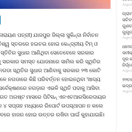
August
ଗ୍ରା
ସଚିବ
ଗୁଣବ
ଗୁରୁ
ାୟଣ ପତ୍ରୀ) ଯାଜପୁର ଜିଲ୍ଲା ସୁକିନ୍ଦା ନିର୍ବାଚନ
August
ବିଶ୍ୱ ସ୍ତରରେ ହଇଚଇ ହୋଇ କେନ୍ଦ୍ରୀୟ ଟିମ୍ ଓ
ଧାମନ
ରେ ସ୍ତିତିର ସୁଧାର ଆଣିଥିବା ସେତେବେଳେ ସରକାର
ସମୀକ
ଦୂର କ
ରକାର ସମସ୍ତ ଯୋଜନାରେ ସାମିଲ କରି ସ୍ଥିତିର
ନିର୍ଦ୍
ଗଡା ସ୍ଥିତିର ସୁଧାର ଆଣିବାକୁ ସରକାର ୨୩ କୋଟି
August
ବେଳେ ନଗଡାରେ କିଛି ପରିବର୍ତ୍ତନ ହୋଇନଥିବା ‘ଖାଦ୍ୟ
୭୨ତମ
ଭଦ୍ର
ସର୍ବେକ୍ଷଣରେ ନଗଡ଼ାର ଏଭଳି ସ୍ଥିତି ପଦାକୁ ଆସିବା
August
୍ଡ ଗତ ଅଗଷ୍ଟ ମାସରେ ପିଟିସନ୍ ଏନଏଚଆରସିରେଦାୟର
ସନ ୪ ସପ୍ତାହ ମଧ୍ୟରେ ରିପୋର୍ଟ ଉପସ୍ଥାପନ ନ କଲେ
ାବରେ ହାଜର ହୋଇ ଉତ୍ତର ରଖିବା ପାଇଁ କୁହାଯାଇଛି।