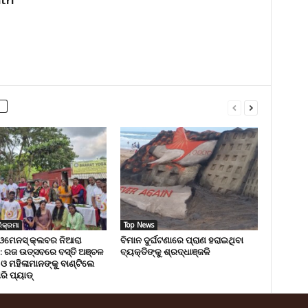
ିକ୍ରମା
Top News
 ଓମେନସ୍ କ୍ଲବର ନିଆରା
ବିମାନ ଦୁର୍ଘଟଣାରେ ପ୍ରାଣ ହରାଇଥିବା
: ରଜ ଉତ୍ସବରେ ବସ୍ତି ଅଞ୍ଚଳ
ବ୍ୟକ୍ତିଙ୍କୁ ଶ୍ରଦ୍ଧାଞ୍ଜଳି
ଓ ମହିଳାମାନଙ୍କୁ ବାଣ୍ଟିଲେ
ାରି ପ୍ୟାଡ୍