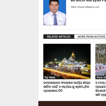
https://www.odiapua.com
RELATED ARTICLES
MORE FROM AUTHOR
Top News
ଜିଲ୍ଲା ପର
ରତ୍ନଭଣ୍ଡାର ସଂରକ୍ଷଣ କାର୍ଯ୍ୟ ଶୀଘ୍ର
ଦ ବେଲ୍
ସାରିବା ପାଇଁ ଏ.ଏସ୍.ଆଇ.କୁ ଶ୍ରୀମନ୍ଦିର
ପ୍ରୟାସ 
ପ୍ରଶାସନର ଚିଠି
କିଶୋରୀ 
ସାନି ଟ୍ୟ