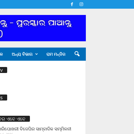
ଳ
ଅନ୍ୟ ବିଭାଗ
ରାମ ମନ୍ଦିର
v
s
ବର ଏବେ ଏବେ
ାରିପୋଖରୀ ବିଜେପିର ସାମ୍ବାଦିକ ସମ୍ମିଳନୀ