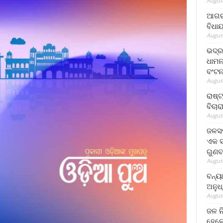
August
ଆଗରପ
ବିଧା
August
ଭଦ୍ର
ଧାମନ
ବଂଟ
August
ରାଷ୍
ବିଚାର
August
ଜଳସମ
ଏକ ସପ
ଗୁଣବ
August
ବନ୍ୟ
ଅନୁଧ
August
ଜଳ ନ
ହେଲେ