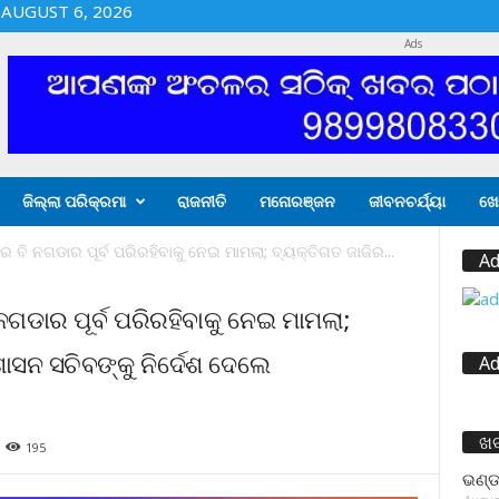
AUGUST 6, 2026
Ads
ଜିଲ୍ଲା ପରିକ୍ରମା
ରାଜନୀତି
ମନୋରଞ୍ଜନ
ଜୀବନଚର୍ଯ୍ୟା
ଖେ
େ ବି ନଗଡାର ପୂର୍ବ ପରିରହିବାକୁ ନେଇ ମାମଲା; ବ୍ୟକ୍ତିଗତ ଜାଜିର...
Ad
ନଗଡାର ପୂର୍ବ ପରିରହିବାକୁ ନେଇ ମାମଲା;
ଶାସନ ସଚିବଙ୍କୁ ନିର୍ଦେଶ ଦେଲେ
Ad
ଖ
195
ଭଣ୍ଡ