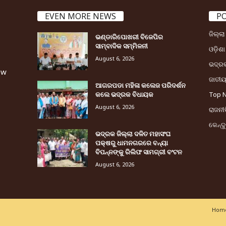
EVEN MORE NEWS
P
ଜିଲ୍ଲ
ଭଣ୍ଡାରିପୋଖରୀ ବିଜେପିର
ସାମ୍ବାଦିକ ସମ୍ମିଳନୀ
ଓଡ଼ିଶା
August 6, 2026
ଭଦ୍ର
ew
ଜାତୀ
ଆଗରପଡା ମହିଳା କଲେଜ ପରିଦର୍ଶନ
କଲେ ଭଦ୍ରକ ବିଧାୟକ
Top 
August 6, 2026
ରାଜନୀତ
କେନ୍ଦ
ଭଦ୍ରକ ଜିଲ୍ଲା ଦଳିତ ମହାସଂଘ
ପକ୍ଷରୁ ଧାମନଗରରେ ବନ୍ୟା
ବିପନ୍ନଙ୍କୁ ରିଲିଫ ସାମଗ୍ରୀ ବଂଟନ
August 6, 2026
Home