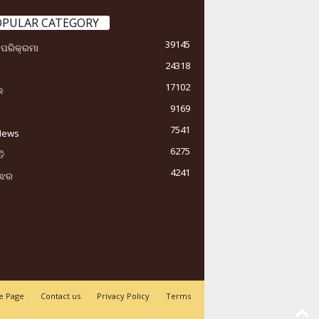
OPULAR CATEGORY
39145
ା ପରିକ୍ରମା
24318
17102
କ
9169
ୟ
7541
News
6275
ି
4241
ୁଝର
 Page
Contact us
Privacy Policy
Terms