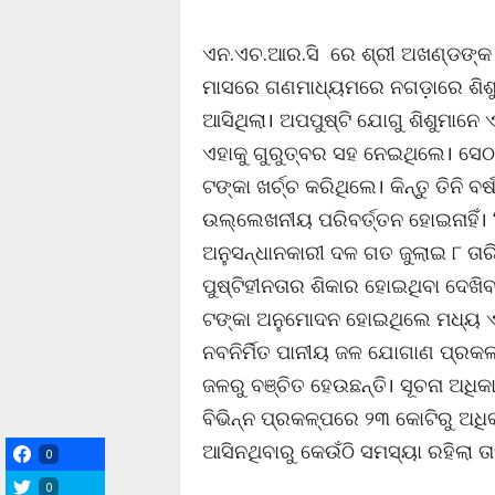
ଏନ.ଏଚ.ଆର.ସି ରେ ଶ୍ରୀ ଅଖଣ୍ଡଙ୍କ 
ମାସରେ ଗଣମାଧ୍ୟମରେ ନଗଡ଼ାରେ ଶିଶୁମା
ଆସିଥିଲା। ଅପପୁଷ୍ଟି ଯୋଗୁ ଶିଶୁମାନ
ଏହାକୁ ଗୁରୁତ୍ବର ସହ ନେଇଥିଲେ। ସେଠାର
ଟଙ୍କା ଖର୍ଚ୍ଚ କରିଥିଲେ। କିନ୍ତୁ ତିନି 
ଉଲ୍ଲେଖନୀୟ ପରିବର୍ତ୍ତନ ହୋଇନାହିଁ।
ଅନୁସନ୍ଧାନକାରୀ ଦଳ ଗତ ଜୁଲାଇ ୮ ତା
ପୁଷ୍ଟିହୀନତାର ଶିକାର ହୋଇଥିବା ଦେ
ଟଙ୍କା ଅନୁମୋଦନ ହୋଇଥିଲେ ମଧ୍ୟ ଏଥିର
ନବନିର୍ମିତ ପାନୀୟ ଜଳ ଯୋଗାଣ ପ୍ରକଳ
ଜଳରୁ ବଞ୍ଚିତ ହେଉଛନ୍ତି। ସୂଚନା ଅଧି
ବିଭିନ୍ନ ପ୍ରକଳ୍ପରେ ୨୩ କୋଟିରୁ ଅଧିକ 
ଆସିନଥିବାରୁ କେଉଁଠି ସମସ୍ୟା ରହିଲା 
0
0