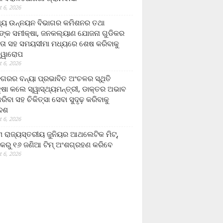
 6, 2026
ମ୍ୟ ଉନ୍ନୟନ ବିଭାଗର କମିଶନର ତଥା
ଙ୍କ ସମୀକ୍ଷା, ଜନକଲ୍ୟାଣ ଯୋଜନା ଗୁଡିକର
ତା ସହ ସମୟସୀମା ମଧ୍ୟରେ ଶେଷ କରିବାକୁ
ତ୍ୱାରୋପ
 6, 2026
ଗରର ବନ୍ୟା ପ୍ରଭାବିତ ଅଂଚଳର ସ୍ଥିତି
୍ଷା କଲେ ସ୍ୱାସ୍ଥ୍ୟମନ୍ତ୍ରୀ, ଡାକ୍ତର ଅଭାବ
ରିବା ସହ ଚିକିତ୍ସା ସେବା ସୁଦୃଢ଼ କରିବାକୁ
ଦେଶ
 6, 2026
 ରାଜ୍ୟସ୍ତରୀୟ ଜୁନିୟର ଆଥଲେଟିକ ମିଟ୍‌,
କରୁ ୧୬ ଜଣିଆ ଟିମ୍ ଅଂଶଗ୍ରହଣ କରିବେ
 6, 2026