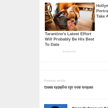
Previous article
ଅଜଣା ବ୍ୟକ୍ତିର ମୃତ ଦେହ ଉଦ୍ଧାର
Biranchi Narayan Pa