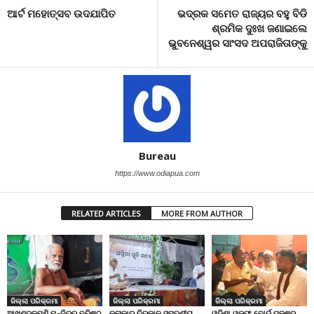
ଆର୍ଟ ମହୋତ୍ସବ ଉଦଯାପିତ
ଭଦ୍ରକ ସମେତ ରାଜ୍ୟର ବହୁ ବିଡି
ଶ୍ରମିକ ଦୁଃଖ ଜଣାଇଲେ
ଭୁବନେଶ୍ୱର ସାଂସଦ ଅପରାଜିତାଙ୍କୁ
Bureau
https://www.odiapua.com
RELATED ARTICLES
MORE FROM AUTHOR
ଜିଲ୍ଲା ପରିକ୍ରମା
ଜିଲ୍ଲା ପରିକ୍ରମା
ଜିଲ୍ଲା ପରିକ୍ରମା
ଆଖଣ୍ଡଳମଣି ମନ୍ଦିରର ବରିଷ୍ଠ
କଳାକାର ଚିରକାଳ ସ୍ମରଣୀୟ,
ଓଡ଼ିଶା ୱକଫ୍ ବୋର୍ଡ ପକ୍ଷରୁ