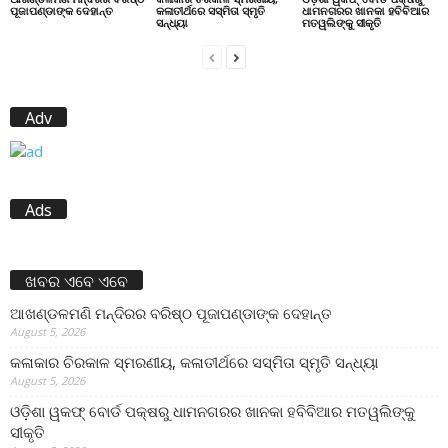
ପୂଜାପଣ୍ଡାଙ୍କ ଦେହାନ୍ତ
କଳାତୀର୍ଥରେ ସସ୍ମିତା ସ୍ମୃତି
ଧାମନଗରର ଖାନକା ହବିବିଆର
ସନ୍ଧ୍ୟା
ମତୱଲିଙ୍କୁ ସୀକୃତି
Adv
Ads
ଖବର ଏବେ ଏବେ
ଆଖଣ୍ଡଳମଣି ମନ୍ଦିରର ବରିଷ୍ଠ ପୂଜାପଣ୍ଡାଙ୍କ ଦେହାନ୍ତ
August 5, 2026
କଳାକାର ଚିରକାଳ ସ୍ମରଣୀୟ, କଳାତୀର୍ଥରେ ସସ୍ମିତା ସ୍ମୃତି ସନ୍ଧ୍ୟା
August 5, 2026
ଓଡ଼ିଶା ୱକଫ୍ ବୋର୍ଡ ପକ୍ଷରୁ ଧାମନଗରର ଖାନକା ହବିବିଆର ମତୱଲିଙ୍କୁ
ସୀକୃତି