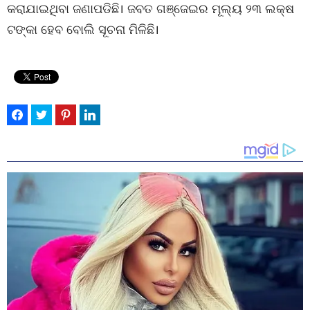
କରାଯାଇଥିବା ଜଣାପଡିଛି। ଜବତ ଗଞ୍ଜେଇର ମୂଲ୍ୟ ୨୩ ଲକ୍ଷ
ଟଙ୍କା ହେବ ବୋଲି ସୂଚନା ମିଳିଛି।