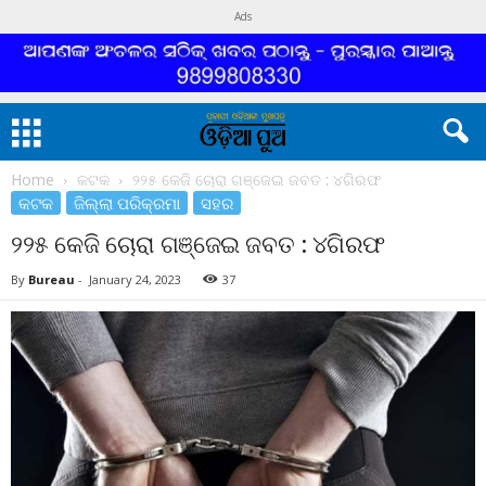
Ads
Home
କଟକ
୨୨୫ କେଜି ଚୋରା ଗଞ୍ଜେଇ ଜବତ : ୪ଗିରଫ
କଟକ
ଜିଲ୍ଲା ପରିକ୍ରମା
ସହର
୨୨୫ କେଜି ଚୋରା ଗଞ୍ଜେଇ ଜବତ : ୪ଗିରଫ
By
Bureau
-
January 24, 2023
37