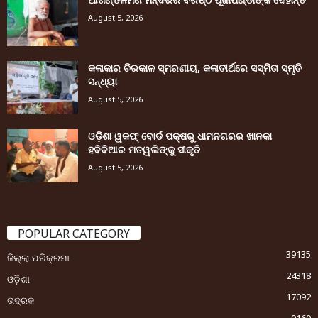
August 5, 2026
କଳାକାର ଚିରକାଳ ସ୍ମରଣୀୟ, କଳାତୀର୍ଥରେ ସସ୍ମିତା ସ୍ମୃତି
ସନ୍ଧ୍ୟା
August 5, 2026
ଓଡ଼ିଶା ୱକଫ୍ ବୋର୍ଡ ପକ୍ଷରୁ ଧାମନଗରର ଖାନକା
ହବିବିଆର ମତୱଲିଙ୍କୁ ସୀକୃତି
August 5, 2026
POPULAR CATEGORY
39135
ଜିଲ୍ଲା ପରିକ୍ରମା
24318
ଓଡ଼ିଶା
17092
ଭଦ୍ରକ
9169