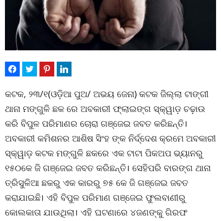
କଟକ, ୨୩/୧(ଓଡ଼ିଆ ପୁଅ/ ଅଭୟ ଜେନା) କଟକ ଜିଲ୍ଲା ଟାଙ୍ଗୀ
ଥାନା ମଙ୍ଗୁଳି ଛକ ରେ ଅବକାରୀ ଫ୍ଲାଇଙ୍ଗ ସ୍କ୍ୱାଡ଼ ଚଢ଼ାଉ
କରି ବିପୁଳ ପରିମାଣର ଚୋରା ଗଞ୍ଜେଇ ଜବତ କରିଛନ୍ତି।
ଅବକାରୀ କମିଶନର ଆଶିଷ ସିଂହ ଙ୍କ ନିର୍ଦ୍ଦେଶ କ୍ରମେ ଅବକାରୀ
ସ୍କ୍ୱାଡ଼ କଟକ ମଙ୍ଗୁଳି ଛକରେ ଏକ ଟାଟା ପିକଅପ ଭ୍ୟାନରୁ
୧୫୦କେ ଜି ଗଞ୍ଜେଇ ଜବତ କରିଛନ୍ତି। ସେହିପରି ବାରଙ୍ଗ ଥାନା
ତ୍ରିସୁଳିଆ ଛକରୁ ଏକ କାରରୁ ୭୫ କେ ଜି ଗଞ୍ଜେଇ ଜବତ
କରାଯାଇଛି। ଏହି ବିପୁଳ ପରିମାଣ ଗଞ୍ଜେଇ ଫୁଲବାଣୀରୁ
କୋଲକାତା ଯାଉଥିଲା। ଏହି ଘଟଣାରେ ୪ଜଣଙ୍କୁ ଗିରଫ