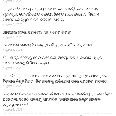
August 5, 2026
ରାଜ୍ୟର ୯ଟି ଜାତୀୟ ଓ ରାଜ୍ୟ ରାଜପଥରେ କଡ଼ାକଡ଼ି ହେଲା ଇ-ଚାଲାଣ
ବ୍ୟବସ୍ଥା, ଇେଂଟଲିଜେଂଟ ଏନଫୋର୍ସମେଂଟ ମ୍ୟାନେଜମେଂଟ ସିଷ୍ଟମ
ମାଧ୍ୟମରେ ସ୍ୱୟଂଚାଳିତ ଜରିମାନା ଆଦାୟ
August 5, 2026
ଧାମରାରେ ଚୋରୀ ବ୍ୟାଟେରୀ ସହ ୨ ଚୋର ଗିରଫ
August 5, 2026
ବନ୍ୟାପରେ ଗେଙ୍ଗୁଟି ନଦୀବନ୍ଧ ଧସିଲା, ଆତଙ୍କିତ ଗ୍ରାମବାସୀ
August 5, 2026
ଗୋ-ଖାଦ୍ୟ ବଂଟନକୁ ନେଇ ଉତେଜନା, ଅନିୟମିତତା ଅଭିଯୋଗ, ଧୁଷୁରି
ଥାନାରେ ଏତଲା; ଭିଡିଓ ଭାଇରାଲ
August 5, 2026
ଏରେଇଁ ଗ୍ରାମରେ ପାଗଳା ମାଙ୍କଡର ଆତଙ୍କ, ୩୦ରୁ ଅଧିକ ଆହତ, ବନ
ବିଭାଗର ନିଷ୍କ୍ରିୟତା, ଜିଲାପାଳଙ୍କୁ ଅଭିଯୋଗ ପରେ ଧରାହେଲା ମାଙ୍କଡ
August 5, 2026
ଭଦ୍ରକ ପୌରଂଚଳରେ ଭୋଟର ତାଲିକା ସଂଶୋଧନ ପ୍ରକ୍ରିୟାକୁ ନେଇ ବିବାଦ
ଘନେଇଲା, ବିଜେଡି ପକ୍ଷରୁ ସାମ୍ବାଦିକ ସମ୍ମିଳନୀରେ ଜିଲ୍ଲାପାଳଙ୍କ
ହସ୍ତକ୍ଷେପ ଦାବି
August 5, 2026