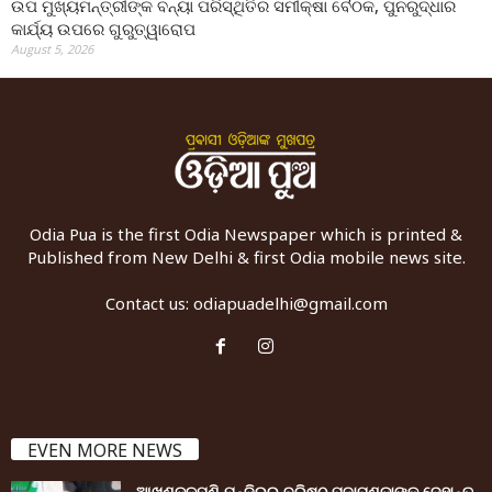
ଉପ ମୁଖ୍ୟମନ୍ତ୍ରୀଙ୍କ ବନ୍ୟା ପରିସ୍ଥିତିର ସମୀକ୍ଷା ବୈଠକ, ପୁନରୁଦ୍ଧାର
କାର୍ଯ୍ୟ ଉପରେ ଗୁରୁତ୍ୱାରୋପ
August 5, 2026
Odia Pua is the first Odia Newspaper which is printed &
Published from New Delhi & first Odia mobile news site.
Contact us:
odiapuadelhi@gmail.com
EVEN MORE NEWS
ଆଖଣ୍ଡଳମଣି ମନ୍ଦିରର ବରିଷ୍ଠ ପୂଜାପଣ୍ଡାଙ୍କ ଦେହାନ୍ତ