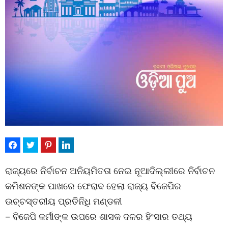
ରାଜ୍ୟରେ ନିର୍ବାଚନ ଅନିୟମିତତା ନେଇ ନୂଆଦିଲ୍ଲୀରେ ନିର୍ବାଚନ
କମିଶନଙ୍କ ପାଖରେ ଫେରାଦ ହେଲା ରାଜ୍ୟ ବିଜେପିର
ଉଚ୍ଚସ୍ତରୀୟ ପ୍ରତିନିଧି ମଣ୍ଡଳୀ
– ବିଜେପି କର୍ମୀଙ୍କ ଉପରେ ଶାସକ ଦଳର ହିଂସାର ତଥ୍ୟ