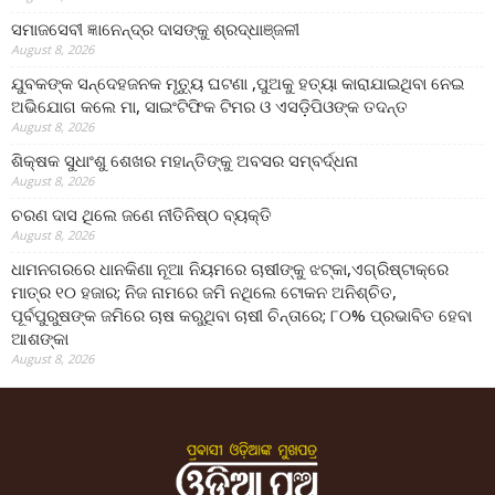
ସମାଜସେବୀ ଜ୍ଞାନେନ୍ଦ୍ର ଦାସଙ୍କୁ ଶ୍ରଦ୍ଧାଞ୍ଜଳୀ
August 8, 2026
ଯୁବକଙ୍କ ସନ୍ଦେହଜନକ ମୃତ୍ୟୁ ଘଟଣା ,ପୁଅକୁ ହତ୍ୟା କାରାଯାଇଥିବା ନେଇ
ଅଭିଯୋଗ କଲେ ମା, ସାଇଂଟିଫିକ ଟିମର ଓ ଏସଡ଼ିପିଓଙ୍କ ତଦନ୍ତ
August 8, 2026
ଶିକ୍ଷକ ସୁଧାଂଶୁ ଶେଖର ମହାନ୍ତିଙ୍କୁ ଅବସର ସମ୍ବର୍ଦ୍ଧନା
August 8, 2026
ଚରଣ ଦାସ ଥିଲେ ଜଣେ ନୀତିନିଷ୍ଠ ବ୍ୟକ୍ତି
August 8, 2026
ଧାମନଗରରେ ଧାନକିଣା ନୂଆ ନିୟମରେ ଚାଷୀଙ୍କୁ ଝଟ୍‌କା,ଏଗ୍ରିଷ୍ଟାକ୍‌ରେ
ମାତ୍ର ୧୦ ହଜାର; ନିଜ ନାମରେ ଜମି ନଥିଲେ ଟୋକନ ଅନିଶ୍ଚିତ,
ପୂର୍ବପୁରୁଷଙ୍କ ଜମିରେ ଚାଷ କରୁଥିବା ଚାଷୀ ଚିନ୍ତାରେ; ୮୦% ପ୍ରଭାବିତ ହେବା
ଆଶଙ୍କା
August 8, 2026