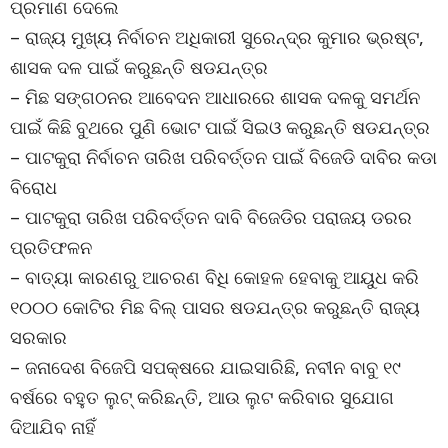
ପ୍ରମାଣ ଦେଲେ
– ରାଜ୍ୟ ମୁଖ୍ୟ ନିର୍ବାଚନ ଅଧିକାରୀ ସୁରେନ୍ଦ୍ର କୁମାର ଭ୍ରଷ୍ଟ,
ଶାସକ ଦଳ ପାଇଁ କରୁଛନ୍ତି ଷଡଯନ୍ତ୍ର
– ମିଛ ସଙ୍ଗଠନର ଆବେଦନ ଆଧାରରେ ଶାସକ ଦଳକୁ ସମର୍ଥନ
ପାଇଁ କିଛି ବୁଥରେ ପୁଣି ଭୋଟ ପାଇଁ ସିଇଓ କରୁଛନ୍ତି ଷଡଯନ୍ତ୍ର
– ପାଟକୁରା ନିର୍ବାଚନ ତାରିଖ ପରିବର୍ତ୍ତନ ପାଇଁ ବିଜେଡି ଦାବିର କଡା
ବିରୋଧ
– ପାଟକୁରା ତାରିଖ ପରିବର୍ତ୍ତନ ଦାବି ବିଜେଡିର ପରାଜୟ ଡରର
ପ୍ରତିଫଳନ
– ବାତ୍ୟା କାରଣରୁ ଆଚରଣ ବିଧି କୋହଳ ହେବାକୁ ଆୟୁଧ କରି
୧୦୦୦ କୋଟିର ମିଛ ବିଲ୍ ପାସର ଷଡଯନ୍ତ୍ର କରୁଛନ୍ତି ରାଜ୍ୟ
ସରକାର
– ଜନାଦେଶ ବିଜେପି ସପକ୍ଷରେ ଯାଇସାରିଛି, ନବୀନ ବାବୁ ୧୯
ବର୍ଷରେ ବହୁତ ଲୁଟ୍ କରିଛନ୍ତି, ଆଉ ଲୁଟ କରିବାର ସୁଯୋଗ
ଦିଆଯିବ ନାହିଁ