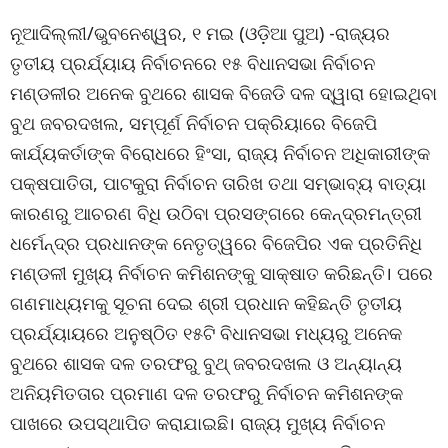
ନୂଆଦିଲ୍ଲୀ/ଭୁବନେଶ୍ୱର, ୧ ମଇ (ଓଡ଼ିଆ ପୁଅ) -ରାଜ୍ୟର
ତୃତୀୟ ପ୍ରର୍ଯ୍ୟାୟ ନିର୍ବାଚନରେ ୧୫ ବିଧାନସଭା ନିର୍ବାଚନ
ମଣ୍ଡଳୀର ଅନେକ ବୁଥରେ ଶାସକ ବିଜେଡି ଦଳ ଦ୍ୱାରା ହୋଇଥିବା
ବୁଥ ଜବରଦଖଲ, ସମ୍ପୂର୍ଣ ନିର୍ବାଚନ ପକ୍ରିୟାରେ ବିଜେପି
କାର୍ଯ୍ୟକର୍ତାଙ୍କ ବିରୋଧରେ ହିଂସା, ରାଜ୍ୟ ନିର୍ବାଚନ ଅଧିକାରୀଙ୍କ
ପକ୍ଷପାତିତା, ପାଟକୁରା ନିର୍ବାଚନ ତାରିଖ ତଥା ସମ୍ଭାବ୍ୟ ବାତ୍ୟା
କାରଣରୁ ଆଚରଣ ବିଧି ଉଠିବା ପ୍ରସଙ୍ଗରେ କେନ୍ଦ୍ରମନ୍ତ୍ରୀ
ଧର୍ମେନ୍ଦ୍ର ପ୍ରଧାନଙ୍କ ନେତୃତ୍ୱରେ ବିଜେପିର ଏକ ପ୍ରତିନିଧି
ମଣ୍ଡଳୀ ମୁଖ୍ୟ ନିର୍ବାଚନ କମିଶନଙ୍କୁ ସାକ୍ଷାତ କରିଛନ୍ତି। ପରେ
ଗଣମାଧ୍ୟମକୁ ସୂଚନା ଦେଇ ଶ୍ରୀ ପ୍ରଧାନ କହିଛନ୍ତି ତୃତୀୟ
ପ୍ରର୍ଯ୍ୟାୟରେ ଅନୁଷ୍ଠିତ ୧୫ଟି ବିଧାନସଭା ମଧ୍ୟରୁ ଅନେକ
ବୁଥରେ ଶାସକ ଦଳ ତରଫରୁ ବୁଥ୍ ଜବରଦଖଲ ଓ ଅନ୍ୟାନ୍ୟ
ଅନିୟମିତତାର ପ୍ରମାଣ ଦଳ ତରଫରୁ ନିର୍ବାଚନ କମିଶନଙ୍କ
ପାଖରେ ଉପସ୍ଥାପିତ କରାଯାଇଛି। ରାଜ୍ୟ ମୁଖ୍ୟ ନିର୍ବାଚନ