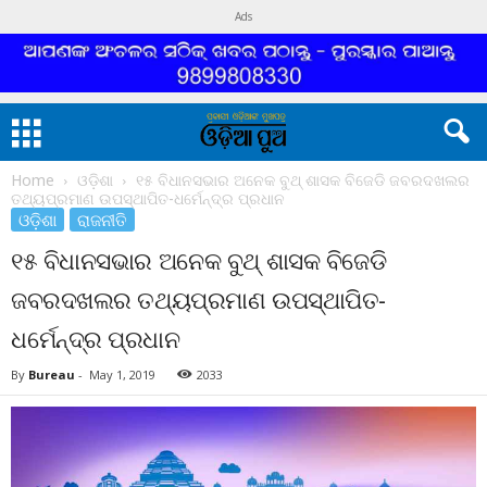
Ads
Home
ଓଡ଼ିଶା
୧୫ ବିଧାନସଭାର ଅନେକ ବୁଥ୍ ଶାସକ ବିଜେଡି ଜବରଦଖଲର
ତଥ୍ୟପ୍ରମାଣ ଉପସ୍ଥାପିତ-ଧର୍ମେନ୍ଦ୍ର ପ୍ରଧାନ
ଓଡ଼ିଶା
ରାଜନୀତି
୧୫ ବିଧାନସଭାର ଅନେକ ବୁଥ୍ ଶାସକ ବିଜେଡି
ଜବରଦଖଲର ତଥ୍ୟପ୍ରମାଣ ଉପସ୍ଥାପିତ-
ଧର୍ମେନ୍ଦ୍ର ପ୍ରଧାନ
By
Bureau
-
May 1, 2019
2033