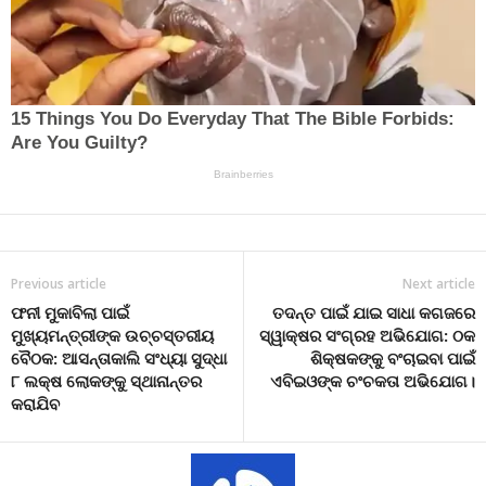
Previous article
Next article
ଫନୀ ମୁକାବିଲା ପାଇଁ
ତଦନ୍ତ ପାଇଁ ଯାଇ ସାଧା କଗଜରେ
ମୁଖ୍ୟମନ୍ତ୍ରୀଙ୍କ ଉଚ୍ଚସ୍ତରୀୟ
ସ୍ୱାକ୍ଷର ସଂଗ୍ରହ ଅଭିଯୋଗ: ଠକ
ବୈଠକ: ଆସନ୍ତାକାଲି ସଂଧ୍ୟା ସୁଦ୍ଧା
ଶିକ୍ଷକଙ୍କୁ ବଂଚାଇବା ପାଇଁ
୮ ଲକ୍ଷ ଲୋକଙ୍କୁ ସ୍ଥାନାନ୍ତର
ଏବିଇଓଙ୍କ ଚଂଚକତା ଅଭିଯୋଗ।
କରାଯିବ