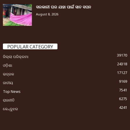
ସରକାରୀ ଘର ଯାହା ପାଇଁ ସାତ ସପନ
August 8, 2026
POPULAR CATEGORY
39170
ଜିଲ୍ଲା ପରିକ୍ରମା
24318
ଓଡ଼ିଶା
17127
ଭଦ୍ରକ
9169
ଜାତୀୟ
7541
Top News
6275
ରାଜନୀତି
4241
କେନ୍ଦୁଝର