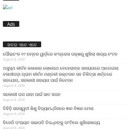
Ads
ଖବର ଏବେ ଏବେ
ପୌରାଚଂଳ ୧୯ ନମ୍ବର ୱାର୍ଡ଼ରେ କଂଗ୍ରେସ ପକ୍ଷରୁ ଶୁଖିଲା ଖାଦ୍ୟ ବଂଟନ
August 8, 2026
ଅସୁସ୍ଥ କୀର୍ତନ କଳାକାର ଲୋକନାଥ ବେହେରାଙ୍କ ସହାୟତାରେ ଆଗେଇଲା
ବଳାଜୀପଡ଼ା ଗ୍ରାମ କୀର୍ତନ ମଣ୍ଡଳୀ ରକ୍ତଦାନ ସହ ଚିକିତ୍ସା ଖର୍ଚ୍ଚରେ
ସହଯୋଗ, ସରକାରୀ ସହାୟତା ପାଇଁ ନିବେଦନ
August 8, 2026
ସରକାରୀ ଘର ଯାହା ପାଇଁ ସାତ ସପନ
August 8, 2026
ତିହିଡି଼ ସରସ୍ୱତୀ ଶିଶୁ ବିଦ୍ୟାମନ୍ଦିରରେ ଜ୍ଞାନ ବିଜ୍ଞାନ ମେଳା
August 8, 2026
ବିଜେଡି ପଂଚାୟତ ସଭାପତି ବିପନ୍ନଙ୍କୁ ବାଂଟିଲେ ଶୁଖିଲାଖାଦ୍ୟ
August 8, 2026