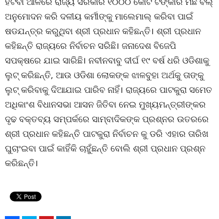
ହଟିବା ଆଳରେ ରାଜ୍ୟ ସରକାର ୧୦୦୦ କୋଟି ଟଙ୍କାର ମିଛ ବିଲ୍
ଅନୁମୋଦନ କରି ଦଳୀୟ କର୍ମୀଙ୍କୁ ମାଲେମାଲ୍ କରିବା ପାଇଁ
ଷଡଯନ୍ତ୍ର କରୁଥିବା ଶ୍ରୀ ପ୍ରଧାନ କହିଛନ୍ତି। ଶ୍ରୀ ପ୍ରଧାନ
କହିଛନ୍ତି ରାଜ୍ୟରେ ନିର୍ବାଚନ ସରିଛି। ଜନାଦେଶ ବିଜେପି
ସପକ୍ଷରେ ଯାଇ ସାରିଛି। ନବୀନବାବୁ ଦୀର୍ଘ ୧୯ ବର୍ଷ ଧରି ଓଡିଶାକୁ
ଲୁଟ୍ କରିଛନ୍ତି, ଆଉ ଓଡିଶା ଲୋକଙ୍କ ଝାଳବୁହା ଅର୍ଥକୁ ତାଙ୍କୁ
ଲୁଟ୍ କରିବାକୁ ଦିଆଯାଇ ପାରିବ ନାହିଁ। ରାଜ୍ୟରେ ପାଟକୁରା ସମେତ
ଅଧିକାଂଶ ବିଧାନସଭା ଆସନ ଜିତିବା ନେଇ ମୁଖ୍ୟମନ୍ତ୍ରୀଙ୍କର
ଦୃଢ ବକ୍ତବ୍ୟ ସମ୍ପର୍କରେ ସାମ୍ବାଦିକଙ୍କ ପ୍ରଶ୍ନର ଉତରରେ
ଶ୍ରୀ ପ୍ରଧାନ କହିଛନ୍ତି ପାଟକୁରା ନିର୍ବାଚନ କୁ ଡରି ଏହାର ତାରିଖ
ଘୁଚାଂଇବା ପାଇଁ କାହିଁକି ଚାହୁଁଛନ୍ତି ବୋଲି ଶ୍ରୀ ପ୍ରଧାନ ପ୍ରଶ୍ନ
କରିଛନ୍ତି।