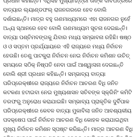
ପ୍ରଧାନ କହିଛନ୍ତି। ଏଥିସହ ମୁଖ୍ୟମନ୍ତ୍ରୀ ତାଙ୍କ ଦାବିପତ୍ରରେ
ବାତ୍ୟାର ଲ୍ୟାଣ୍ଡଫଲ୍ ରାଜନଗରରେ ହେବ ବୋଲି
ଦର୍ଶାଇଛନ୍ତି। ମାତ୍ର ବହୁ ଗଣମାଧ୍ୟମରେ ଏହା ରାଜନଗର ନୁହେଁ
ଅନ୍ୟ ସ୍ଥାନରେ ହେବ ବୋଲି ଗଣମାଧ୍ୟମ ସୂଚନା ଦେଇଛନ୍ତି।
ବାତ୍ୟା ପଶ୍ଚିମବଙ୍ଗକୁ ଯିବାର ମଧ୍ୟ ସମ୍ଭାବନା ରହିଛି। ଷଷ୍ଠ
ଓ ଓ ସପ୍ତମ ପ୍ରର୍ଯ୍ୟାୟରେ ଏହି ରାଜ୍ୟରେ ମଧ୍ୟ ନିର୍ବାଚନ
ହେଉଛି। ତେଣୁ ପାଟକୁରା ନିର୍ବାଚନ ନେଇ ନିର୍ବାଚନ କମିଶନ ଉଚିତ୍
ସମୟରେ ସଠିକ୍ ନିଷ୍ପତି ନେବା ପାଇଁ ଆଶ୍ୱାସନା ଦେଇଛନ୍ତି
ବୋଲି ଶ୍ରୀ ପ୍ରଧାନ କହିଛନ୍ତି। ସମ୍ଭାବ୍ୟ ବାତ୍ୟା
ପରିପ୍ରେକ୍ଷୀରେ ରାଜ୍ୟରେ ନିର୍ବାଚନ ଆଚରଣ ବିଧି ଜନିତ
କଟକଣା ହଟାଇବା ନେଇ ମୁଖ୍ୟଶାସନ ସଚିବଙ୍କ ସ୍କ୍ରିନିଂ କମିଟି
ତରଫରୁ ଅନୁରୋଧ କରାଯାଇଛି। ସମ୍ଭାବ୍ୟ ପ୍ରାକୃତିକ ଦୁର୍ବିପାକ
ପରିପ୍ରେକ୍ଷୀରେ କେବଳ ବାତ୍ୟା ମୁକାବିଲା ଜନିତ ଆବଶ୍ୟକୀୟ
ପଦକ୍ଷେପ ପାଇଁ ନିର୍ବାଚନ ଆଚରଣ ବିଧି କୋହଳ କରାଯାଇଥିବା
ମୁଖ୍ୟ ନିର୍ବାଚନ କମିଶନ ସ୍ପଷ୍ଟ କରିଛନ୍ତି। ମାତ୍ର ଆଚରଣ ବିଧି