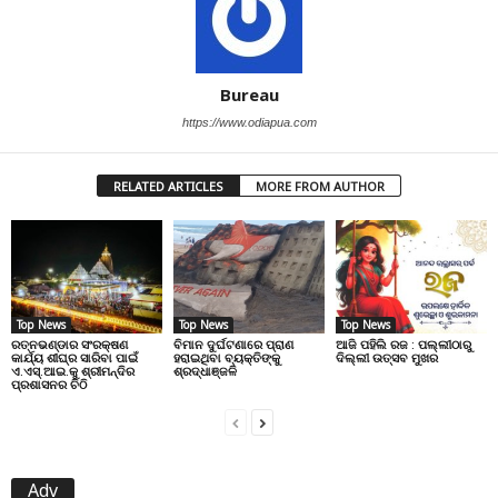
Bureau
https://www.odiapua.com
RELATED ARTICLES
MORE FROM AUTHOR
Top News
Top News
Top News
ରତ୍ନଭଣ୍ଡାର ସଂରକ୍ଷଣ
ବିମାନ ଦୁର୍ଘଟଣାରେ ପ୍ରାଣ
ଆଜି ପହିଲି ରଜ : ପଲ୍ଲୀଠାରୁ
କାର୍ଯ୍ୟ ଶୀଘ୍ର ସାରିବା ପାଇଁ
ହରାଇଥିବା ବ୍ୟକ୍ତିଙ୍କୁ
ଦିଲ୍ଲୀ ଉତ୍ସବ ମୁଖର
ଏ.ଏସ୍.ଆଇ.କୁ ଶ୍ରୀମନ୍ଦିର
ଶ୍ରଦ୍ଧାଞ୍ଜଳି
ପ୍ରଶାସନର ଚିଠି
Adv