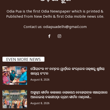
Odia Pua is the first Odia Newspaper which is printed &
Published from New Delhi & first Odia mobile news site.
Contact us:
odiapuadelhi@gmail.com
EVEN MORE NEWS
ପୌରାଚଂଳ ୧୯ ନମ୍ବର ୱାର୍ଡ଼ରେ କଂଗ୍ରେସ ପକ୍ଷରୁ ଶୁଖିଲା
ଖାଦ୍ୟ ବଂଟନ
August 8, 2026
ଅସୁସ୍ଥ କୀର୍ତନ କଳାକାର ଲୋକନାଥ ବେହେରାଙ୍କ ସହାୟତାରେ
ଆଗେଇଲା ବଳାଜୀପଡ଼ା ଗ୍ରାମ କୀର୍ତନ ମଣ୍ଡଳୀ...
August 8, 2026