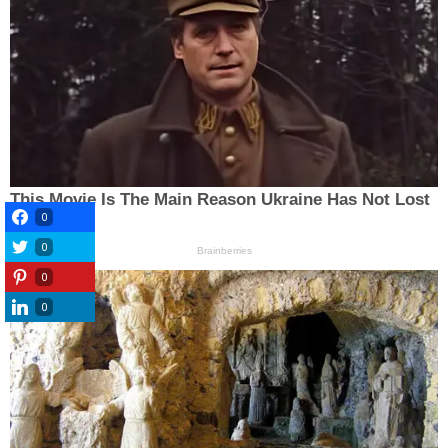
0
0
0
0