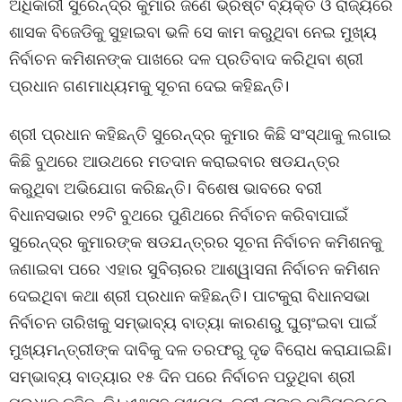
ଅଧିକାରୀ ସୁରେନ୍ଦ୍ର କୁମାର ଜଣେ ଭ୍ରଷ୍ଟ ବ୍ୟକ୍ତି ଓ ରାଜ୍ୟରେ
ଶାସକ ବିଜେଡିକୁ ସୁହାଇବା ଭଳି ସେ କାମ କରୁଥିବା ନେଇ ମୁଖ୍ୟ
ନିର୍ବାଚନ କମିଶନଙ୍କ ପାଖରେ ଦଳ ପ୍ରତିବାଦ କରିଥିବା ଶ୍ରୀ
ପ୍ରଧାନ ଗଣମାଧ୍ୟମକୁ ସୂଚନା ଦେଇ କହିଛନ୍ତି।
ଶ୍ରୀ ପ୍ରଧାନ କହିଛନ୍ତି ସୁରେନ୍ଦ୍ର କୁମାର କିଛି ସଂସ୍ଥାକୁ ଲଗାଇ
କିଛି ବୁଥରେ ଆଉଥରେ ମତଦାନ କରାଇବାର ଷଡଯନ୍ତ୍ର
କରୁଥିବା ଅଭିଯୋଗ କରିଛନ୍ତି। ବିଶେଷ ଭାବରେ ବରୀ
ବିଧାନସଭାର ୧୨ଟି ବୁଥରେ ପୁଣିଥରେ ନିର୍ବାଚନ କରିବାପାଇଁ
ସୁରେନ୍ଦ୍ର କୁମାରଙ୍କ ଷଡଯନ୍ତ୍ରର ସୂଚନା ନିର୍ବାଚନ କମିଶନକୁ
ଜଣାଇବା ପରେ ଏହାର ସୁବିଚାରର ଆଶ୍ୱାସନା ନିର୍ବାଚନ କମିଶନ
ଦେଇଥିବା କଥା ଶ୍ରୀ ପ୍ରଧାନ କହିଛନ୍ତି। ପାଟକୁରା ବିଧାନସଭା
ନିର୍ବାଚନ ତାରିଖକୁ ସମ୍ଭାବ୍ୟ ବାତ୍ୟା କାରଣରୁ ଘୁଚାଂଇବା ପାଇଁ
ମୁଖ୍ୟମନ୍ତ୍ରୀଙ୍କ ଦାବିକୁ ଦଳ ତରଫରୁ ଦୃଢ ବିରୋଧ କରାଯାଇଛି।
ସମ୍ଭାବ୍ୟ ବାତ୍ୟାର ୧୫ ଦିନ ପରେ ନିର୍ବାଚନ ପଡୁଥିବା ଶ୍ରୀ